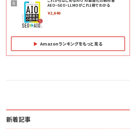
これからはじめるAIO AI最適化の教科書
AEO・GEO・LLMOがこれ1冊でわかる
￥2,640
Amazonランキングをもっと見る
Amazon マーケティング・セールス全般関連書籍 の
Amazon ビジネス・経済関連書籍 の売れ筋ランキン
Amazon 経営戦略関連書籍 の売れ筋ランキング
売れ筋ランキング
グ
更新日時：2026/06/26 19:05
更新日時：2026/06/26 19:05
更新日時：2026/06/26 19:05
2億円を売り上げたプロが教える note×AI 最強の
anan(アンアン)2026/07/01号 No.2501[魅せる
ベインキャピタル 企業価値向上力の秘密
副業
カラダ2026／宮舘涼太]
￥2,640
￥1,870
￥880
イシューからはじめよ［改訂版］――知的生産の「シンプ
小さな会社は戦略が9割
anan(アンアン)2026/06/24号 No.2500増刊
ルな本質」
スペシャルエディション[王道エンタメの矜持／
￥1,980
新着記事
BTS]
￥2,200
￥1,100
ドリルを売るには穴を売れ
経営メモ 16年の起業家人生で得た知見