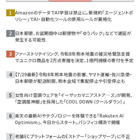
AmazonのデータでAI学習は禁止に。新規約「エージェントポ
リシー」でAI・自動化ツールの使用ルールが厳格化
日本郵便、お盆期間中は郵便物や「ゆうパック」などで遅延が
発生する可能性
ファーストリテイリング、令和8年熊本地震の被災地緊急支援
でユニクロ商品を2万点寄贈を決定、1億円規模の寄付を予定
【7/29最新】令和8年熊本地震の影響、ヤマト運輸・佐川急便・
日本郵便が配送制限、熊本全域で集配停止や引受停止も
女性向け空調ウェアを「イーザッカマニアストア―ズ」が開発、
「空調風神服」を採用した「COOL DOWN（クールダウン）」
楽天の最新AIやテクノロジーを体験できる「Rakuten AI
Optimism」、今日からスタート。パシフィコ横浜で開催
老舗ECプラットフォームのEストアー「ショップサーブ」に不正