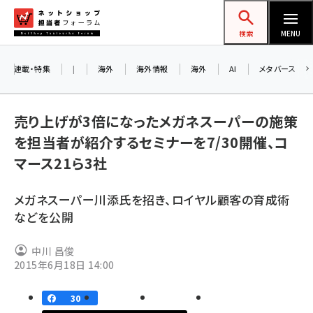
メ
ネットショップ担当者フォーラム
イ
検索
MENU
ン
コ
連載・特集
|
海外
海外情報
海外
AI
メタバース
お知ら
ン
AI
テ
アルペ
売り上げが3倍になったメガネスーパーの施策
ン
を担当者が紹介するセミナーを7/30開催、コ
ツ
amazon (2255)
マース21ら3社
に
8/2
yahoo (1906)
移
交流会
メガネスーパー川添氏を招き、ロイヤル顧客の育成術
動
楽天 (1874)
などを公開
ecbeing (1210)
中川 昌俊
アスクル (1122)
2015年6月18日 14:00
base (1081)
30
ビィ・フォアード (776)