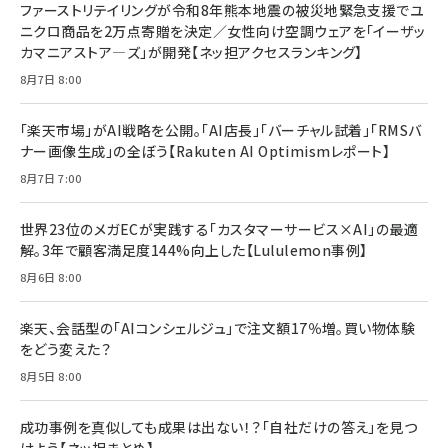
ファーストリテイリングが令和8年熊本地震の被災地緊急支援でユ
anan(アンアン)2026/07/08号 No.2502[2026
￥1,815
￥2,750
ニクロ商品を2万点寄贈を決定／女性向け空調ウェアを「イーザッ
年後半、あなたの恋と運命／山田涼介]
カマニアストア―ズ」が開発【ネッ担アクセスランキング】
￥880
Brand Shift(ブランド・シフト): 「信頼」で選ばれ
影響力の武器［新版］：人を動かす七つの原理
8月7日 8:00
る時代の成長戦略
￥3,190
ママ投資家が育休中に１億貯めた株式投資
￥2,420
￥1,870
「楽天市場」がAI戦略を公開。「AI店長」「バーチャル試着」「RMSバ
ナー画像生成」の全ぼう【Rakuten AI Optimismレポート】
フィードバック経営 「沈黙の組織」から「高め合う
マーケティングの真実 P&G・グリコで学んだ失敗
組織」へ
と成長の法則
8月7日 7:00
組織の成果を最大化する ルールのデザイン
￥3,080
￥2,200
￥1,980
世界23位のメガECが実践する「カスタマーサービス×AI」の最適
解。3年で顧客満足度144%向上した【Lululemon事例】
Amazonランキングをもっと見る
Amazonランキングをもっと見る
8月6日 8:00
Amazonランキングをもっと見る
楽天、会話型の「AIコンシェルジュ」で注文額17％増。買い物体験
をどう変えた？
8月5日 8:00
成功事例を真似しても成果は出ない！？「自社だけの答え」を見つ
けよう【ネッ担まとめ】