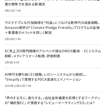
業の競争力を高める新潮流
4月21日 7:00
サステナブルな付加価値を「利益」につなげる新時代の成長戦略。
Amazon提供の「Climate Pledge Friendly」プログラムの全貌
＋事業者のメリットを詳しく解説
2月24日 7:00
EC売上250億円規模のアルペンが語るOMOの裏側 ―ECシステム
刷新、メディアコマース転換、評価制度
2月4日 8:00
AI時代を勝ち抜くEC戦略。レガシーシステムから脱却し、
「Shopify」で実現するPDCA高速化とイノベーション
2025年12月23日 7:00
「声のする方に、進化する。」会社全体最適を目標とするワークマン
の「補完型EC」 が実践する「レビューマーケティング3.0」とは？