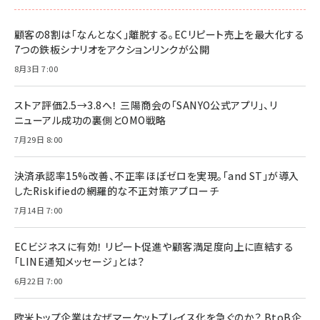
顧客の8割は「なんとなく」離脱する。ECリピート売上を最大化する
7つの鉄板シナリオをアクションリンクが公開
8月3日 7:00
ストア評価2.5→3.8へ！ 三陽商会の「SANYO公式アプリ」、リ
ニューアル成功の裏側とOMO戦略
7月29日 8:00
決済承認率15%改善、不正率ほぼゼロを実現。「and ST」が導入
したRiskifiedの網羅的な不正対策アプローチ
7月14日 7:00
ECビジネスに有効！ リピート促進や顧客満足度向上に直結する
「LINE通知メッセージ」とは？
6月22日 7:00
欧米トップ企業はなぜマーケットプレイス化を急ぐのか？ BtoB企