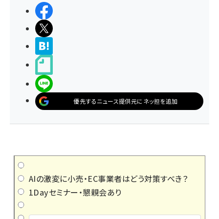
シェアする
ポストする
>ブクマする
noteで書く
LINEで送る
優先するニュース提供元にネッ担を追加
AIの激変に小売・EC事業者はどう対策すべき？
1Dayセミナー・懇親会あり