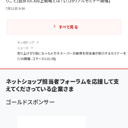
りごと」起点のCX向上戦略とは？【7/29リアルセミナー開催】
7月21日 9:00
すべて見る
ネッ担トップ
ニュース
パ
売り上げが3倍になったメガネスーパーの施策を担当者が紹介するセミナーを
7/30開催、コマース21ら3社
ン
く
ず
ネットショップ担当者フォーラムを応援して支
えてくださっている企業さま
ゴールドスポンサー