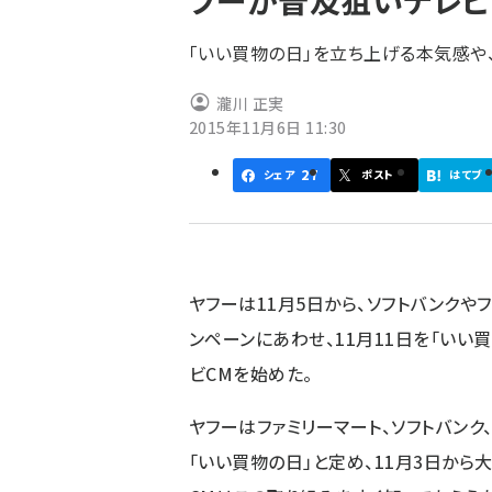
フーが普及狙いテレビ
く
ず
「いい買物の日」を立ち上げる本気感や
瀧川 正実
2015年11月6日 11:30
27
シェア
ポスト
はてブ
ヤフーは11月5日から、ソフトバンクや
ンペーンにあわせ、11月11日を「い
ビCMを始めた。
ヤフーはファミリーマート、ソフトバンク、T
「いい買物の日」と定め、11月3日から