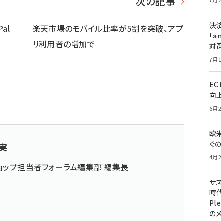
次の記事
7月2
決
al
楽天市場のモバイル比率が5割を突破、アプ
「a
リ利用者の増加で
対
7月1
E
向
6月2
欧
ぐ
実
4月2
ョップ担当者フォーラム編集部 編集長
サ
時代
Pl
の