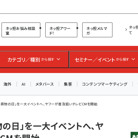
プ担当者フォーラム
ネッ
ネッ担お悩み相談
ネッ担アワー
ネッ担メルマ
て
室
ド！
ガ
カテゴリ／種別
セミナー／イベント
から探す
から探す
海外
AI
メタバース
集客
コンテンツマーケティング
いい買物の日」を一大イベントへ、ヤフーが普及狙いテレビCMを開始
物の日」を一大イベントへ、ヤ