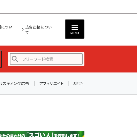
担につい
広告出稿につい
て
MENU
リスティング広告
アフィリエイト
SEO
メール
ソーシャル
amazon (2259)
yahoo (1910)
楽天 (1878)
ecbeing (1213)
アスクル (1126)