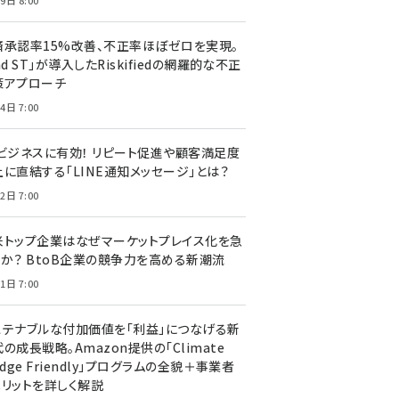
9日 8:00
済承認率15%改善、不正率ほぼゼロを実現。
nd ST」が導入したRiskifiedの網羅的な不正
策アプローチ
4日 7:00
Cビジネスに有効！ リピート促進や顧客満足度
上に直結する「LINE通知メッセージ」とは？
2日 7:00
米トップ企業はなぜマーケットプレイス化を急
のか？ BtoB企業の競争力を高める新潮流
1日 7:00
ステナブルな付加価値を「利益」につなげる新
の成長戦略。Amazon提供の「Climate
edge Friendly」プログラムの全貌＋事業者
メリットを詳しく解説