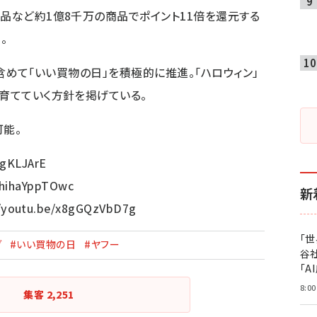
ド品など約1億8千万の商品でポイント11倍を還元する
。
映も含めて「いい買物の日」を積極的に推進。「ハロウィン」
に育てていく方針を掲げている。
可能。
jgKLJArE
/hihaYppTOwc
新
//youtu.be/x8gGQzVbD7g
「
グ
#いい買物の日
#ヤフー
谷
「A
8:00
集客
2,251