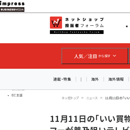
メ
イ
EC担当者
ネットショッ
ン
Web担当者
コ
製品導入
ン
企業IT
ソフト開発
テ
IoT・AI
人気／注目
から探す
ン
DCクラウド
研究・調査
ツ
エネルギー
に
連載・特集
|
海外
海外情報
ドローン
移
教育講座
EC支援
動
ネッ担トップ
ニュース
11月11日の「
パ
11月11日の「いい買
ン