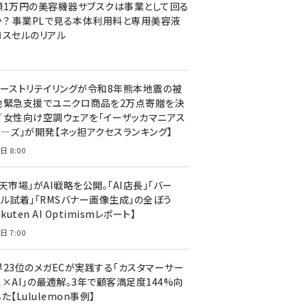
額1万円の美容機器サブスクは事業として回る
か？ 事業PLで見る本体利用料と専用美容液
ロスセルのリアル
ァーストリテイリングが令和8年熊本地震の被
地緊急支援でユニクロ商品を2万点寄贈を決
／女性向け空調ウェアを「イーザッカマニアス
ア―ズ」が開発【ネッ担アクセスランキング】
日 8:00
天市場」がAI戦略を公開。「AI店長」「バー
ャル試着」「RMSバナー画像生成」の全ぼう
akuten AI Optimismレポート】
日 7:00
界23位のメガECが実践する「カスタマーサー
ス×AI」の最適解。3年で顧客満足度144%向
た【Lululemon事例】