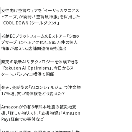
女性向け空調ウェアを「イーザッカマニアス
トア―ズ」が開発、「空調風神服」を採用した
「COOL DOWN（クールダウン）」
老舗ECプラットフォームのEストアー「ショッ
プサーブ」に不正アクセス、885万件の個人
情報が漏えい。店舗関連情報も流出
楽天の最新AIやテクノロジーを体験できる
「Rakuten AI Optimism」、今日からス
タート。パシフィコ横浜で開催
楽天、会話型の「AIコンシェルジュ」で注文額
17％増。買い物体験をどう変えた？
Amazonが令和8年熊本地震の被災地支
援、「ほしい物リスト」「支援物資」「Amazon
Pay」経由での寄付など