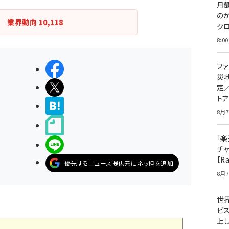
月
の
業界動向
10,118
ク
8:00
フ
シェアする
災
ポストする
定
ト
>ブクマする
8月7
noteで書く
「楽
LINEで送る
チ
【R
優先するニュース提供元にネッ担を追加
8月7
世
ビ
上し