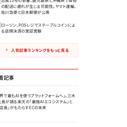
台風13号の影響、鹿児島県と沖縄県で荷物
の配送に遅れが生じる可能性。ヤマト運輸、
佐川急便と日本郵便が公表
ローソン、POSレジでステーブルコインによ
る店頭決済の実証実験
人気記事ランキングをもっと見る
着記事
世界で最もAIを使うプラットフォームへ」。三木
社長が語る楽天の「最強AIエコシステム」と
I店長」がもたらすECの未来