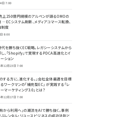
4日 7:00
C売上250億円規模のアルペンが語るOMOの
側 ―ECシステム刷新、メディアコマース転換、
価制度
日 8:00
I時代を勝ち抜くEC戦略。レガシーシステムから
し、「Shopify」で実現するPDCA高速化とイ
ベーション
5年12月23日 7:00
声のする方に、進化する。」会社全体最適を目標
するワークマンの「補完型EC」 が実践する「レ
ーマーケティング3.0」とは？
5年12月17日 7:00
所有から利用へ」の潮流をAIで勝ち抜く。事例
学ぶレンタル・リユースビジネスの成功法則と