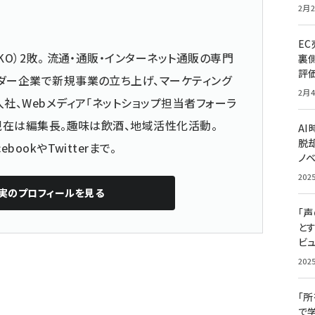
2月2
E
KO）2敗。 流通・通販・インターネット通販の専門
裏
評
ダー企業で新規事業の立ち上げ、マーケティング
2月4
社、Webメディア「ネットショップ担当者フォーラ
 現在は編集長。趣味は飲酒、地域活性化活動。
A
脱却
cebook
や
Twitter
まで。
ノ
202
実
のプロフィールを見る
「
と
ビュ
202
「
で