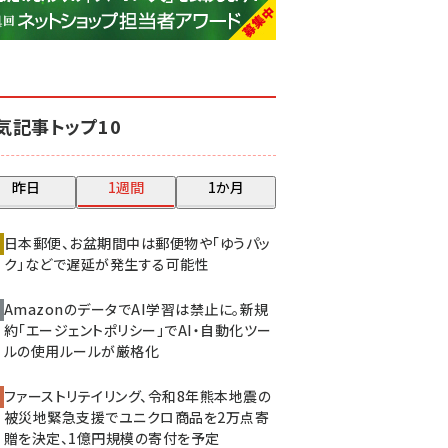
base (1085)
ビィ・フォアード (786)
revico (746)
気記事トップ10
昨日
1週間
1か月
日本郵便、お盆期間中は郵便物や「ゆうパッ
ク」などで遅延が発生する可能性
AmazonのデータでAI学習は禁止に。新規
約「エージェントポリシー」でAI・自動化ツー
ルの使用ルールが厳格化
ファーストリテイリング、令和8年熊本地震の
被災地緊急支援でユニクロ商品を2万点寄
贈を決定、1億円規模の寄付を予定