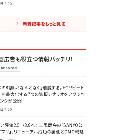
日 8:00
新着記事をもっと見る
画広告も役立つ情報バッチリ！
ponsored
客の8割は「なんとなく」離脱する。ECリピート
上を最大化する7つの鉄板シナリオをアクショ
リンクが公開
日 7:00
ア評価2.5→3.8へ！ 三陽商会の「SANYO公
アプリ」、リニューアル成功の裏側とOMO戦略