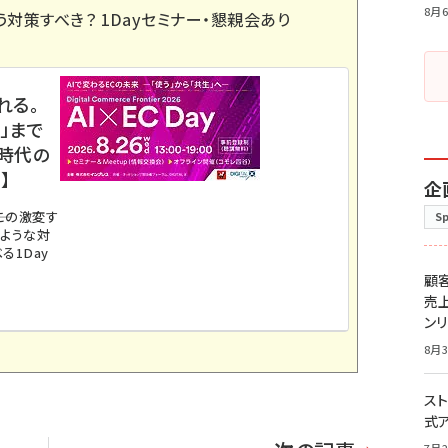
8月6
う対策すべき？ 1Dayセミナー・懇親会あり
れる。
」まで
ス時代の
】
企
。この激変す
S
のような対
る1Day
顧
売
ン
8月3
スト
式