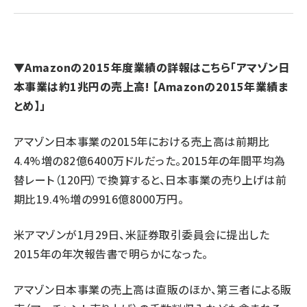
revico (744)
▼Amazonの2015年度業績の詳報はこちら「
アマゾン日
本事業は約1兆円の売上高! 【Amazonの2015年業績ま
とめ】
」
参
アマゾン日本事業の2015年における売上高は前期比
4.4%増の82億6400万ドルだった。2015年の年間平均為
替レート（120円）で換算すると、日本事業の売り上げは前
期比19.4%増の9916億8000万円。
米アマゾンが1月29日、米証券取引委員会に提出した
2015年の年次報告書で明らかになった。
アマゾン日本事業の売上高は直販のほか、第三者による販