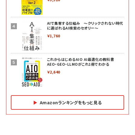
AIで集客する仕組み ～クリックされない時代
に選ばれるAI検索のセオリー～
￥1,760
これからはじめるAIO AI最適化の教科書
AEO・GEO・LLMOがこれ1冊でわかる
￥2,640
Amazonランキングをもっと見る
Amazon マーケティング・セールス全般関連書籍 の
Amazon ビジネス・経済関連書籍 の売れ筋ランキン
Amazon 経営戦略関連書籍 の売れ筋ランキング
売れ筋ランキング
グ
更新日時：2026/06/26 19:05
更新日時：2026/06/26 19:05
更新日時：2026/06/26 19:05