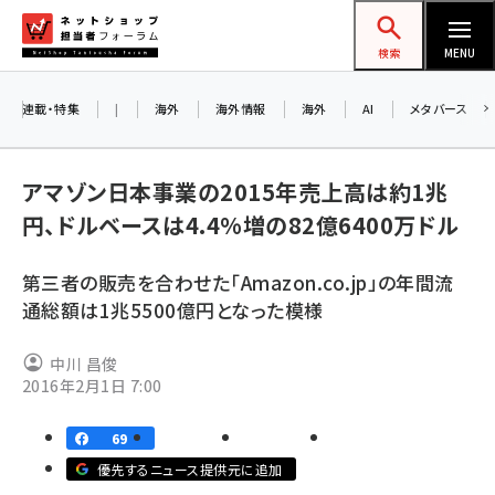
メ
ネットショップ担当者フォーラム
イ
検索
MENU
ン
コ
連載・特集
|
海外
海外情報
海外
AI
メタバース
ン
お知
A
テ
アマゾン日本事業の2015年売上高は約1兆
ア
ン
円、ドルベースは4.4%増の82億6400万ドル
ツ
amazon (2258)
に
第三者の販売を合わせた「Amazon.co.jp」の年間流
8/
yahoo (1907)
移
通総額は1兆5500億円となった模様
交
動
楽天 (1874)
中川 昌俊
ecbeing (1211)
2016年2月1日 7:00
アスクル (1122)
69
base (1083)
優先するニュース提供元に追加
ビィ・フォアード (777)