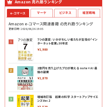
Amazon 売れ筋ランキング
マーケ
ビジネス
経営戦略
e-コマース
Amazon e-コマース関連書籍 の売れ筋ランキング
更新日時：2026/06/26 19:05
7つの激変: いかがわしい者たちが主役の「イン
ターネット産業」30年史
￥1,980
2億円を売り上げたプロが教える note×AI 最
強の副業
￥1,870
増補改訂版 起業の科学 スタートアップサイエ
ンスVer.2
￥3,520