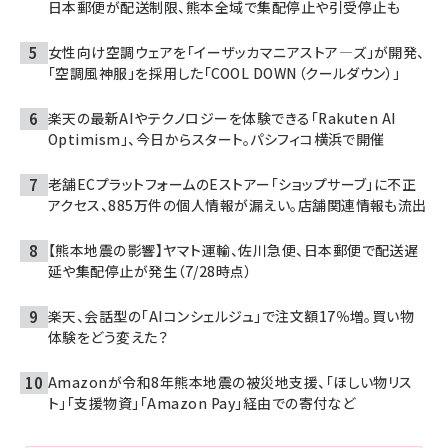
日本郵便が配送制限、熊本全域で集配停止や引受停止も
女性向け空調ウェアを「イーザッカマニアストア―ズ」が開発、
「空調風神服」を採用した「COOL DOWN（クールダウン）」
楽天の最新AIやテクノロジーを体験できる「Rakuten AI
Optimism」、今日からスタート。パシフィコ横浜で開催
老舗ECプラットフォームのEストアー「ショップサーブ」に不正
アクセス、885万件の個人情報が漏えい。店舗関連情報も流出
【熊本地震の影響】ヤマト運輸、佐川急便、日本郵便で配送遅
延や集配停止が発生（7/28時点）
楽天、会話型の「AIコンシェルジュ」で注文額17％増。買い物
体験をどう変えた？
Amazonが令和8年熊本地震の被災地支援、「ほしい物リス
ト」「支援物資」「Amazon Pay」経由での寄付など