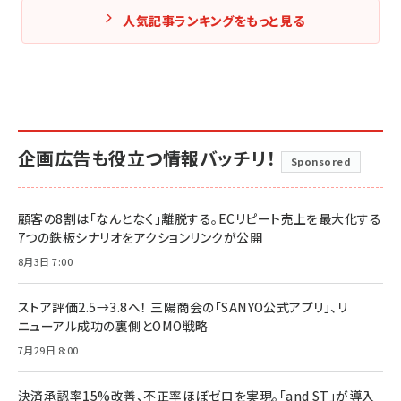
人気記事ランキングをもっと見る
企画広告も役立つ情報バッチリ！
Sponsored
顧客の8割は「なんとなく」離脱する。ECリピート売上を最大化する
7つの鉄板シナリオをアクションリンクが公開
8月3日 7:00
ストア評価2.5→3.8へ！ 三陽商会の「SANYO公式アプリ」、リ
ニューアル成功の裏側とOMO戦略
7月29日 8:00
決済承認率15%改善、不正率ほぼゼロを実現。「and ST」が導入