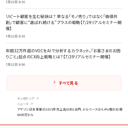
7月23日 8:30
リピート顧客を生む秘訣は？ 単なる「モノ売り」ではなく「価値共
創」で顧客に“選ばれ続ける”プラスの戦略【7/29リアルセミナー開
催】
7月22日 8:30
年間32万件超のVOCをAIで分析するカウネット。「お客さまのお困
りごと」起点のCX向上戦略とは？【7/29リアルセミナー開催】
7月21日 9:00
すべて見る
ネッ担トップ
ニュース
パ
アマゾン日本事業の2015年売上高は約1兆円、ドルベースは4.4%増の82億
6400万ドル
ン
く