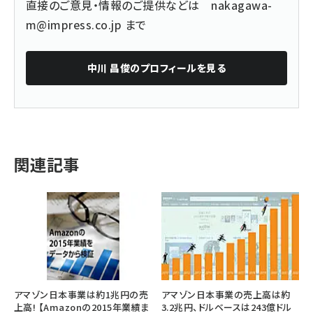
直接のご意見・情報のご提供などは
nakagawa-
m@impress.co.jp
まで
中川 昌俊
のプロフィールを見る
関連記事
アマゾン日本事業は約1兆円の売
アマゾン日本事業の売上高は約
上高! 【Amazonの2015年業績ま
3.2兆円、ドルベースは243億ドル