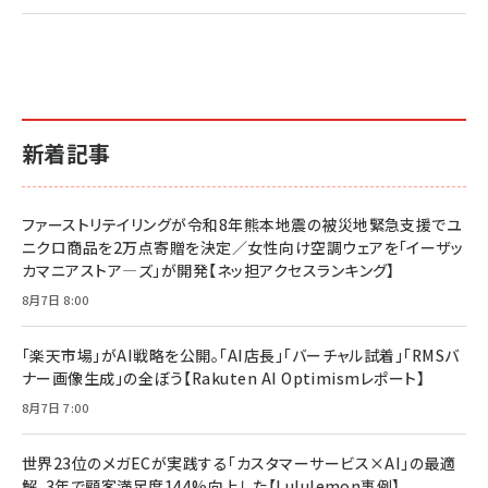
2億円を売り上げたプロが教える note×AI 最強の
anan(アンアン)2026/07/01号 No.2501[魅せる
ベインキャピタル 企業価値向上力の秘密
副業
カラダ2026／宮舘涼太]
￥2,640
￥1,870
￥880
イシューからはじめよ［改訂版］――知的生産の「シンプ
小さな会社は戦略が9割
anan(アンアン)2026/06/24号 No.2500増刊
ルな本質」
スペシャルエディション[王道エンタメの矜持／
￥1,980
新着記事
BTS]
￥2,200
￥1,100
ドリルを売るには穴を売れ
経営メモ 16年の起業家人生で得た知見
ファーストリテイリングが令和8年熊本地震の被災地緊急支援でユ
anan(アンアン)2026/07/08号 No.2502[2026
￥1,815
￥2,750
ニクロ商品を2万点寄贈を決定／女性向け空調ウェアを「イーザッ
年後半、あなたの恋と運命／山田涼介]
カマニアストア―ズ」が開発【ネッ担アクセスランキング】
￥880
Brand Shift(ブランド・シフト): 「信頼」で選ばれ
影響力の武器［新版］：人を動かす七つの原理
8月7日 8:00
る時代の成長戦略
￥3,190
ママ投資家が育休中に１億貯めた株式投資
￥2,420
￥1,870
「楽天市場」がAI戦略を公開。「AI店長」「バーチャル試着」「RMSバ
ナー画像生成」の全ぼう【Rakuten AI Optimismレポート】
フィードバック経営 「沈黙の組織」から「高め合う
マーケティングの真実 P&G・グリコで学んだ失敗
組織」へ
と成長の法則
8月7日 7:00
組織の成果を最大化する ルールのデザイン
￥3,080
￥2,200
￥1,980
世界23位のメガECが実践する「カスタマーサービス×AI」の最適
解。3年で顧客満足度144%向上した【Lululemon事例】