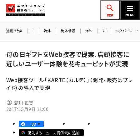
メ
ネットショップ担当者フォーラム
イ
検索
MENU
ン
コ
連載・特集
|
海外
海外情報
海外
AI
メタバース
お知
ン
AI
テ
母の日ギフトをWeb接客で提案、店頭接客に
アル
ン
近しいユーザー体験を花キューピットが実現
ツ
amazon (2244)
に
Web接客ツール「KARTE（カルテ）」（開発・販売はプレ
8/
yahoo (1899)
移
イド）の導入で実現
交流
動
楽天 (1871)
瀧川 正実
ecbeing (1207)
2017年5月9日 11:00
アスクル (1117)
33
base (1071)
優先するニュース提供元に追加
ビィ・フォアード (773)