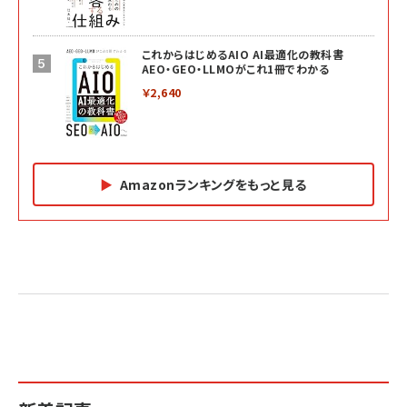
これからはじめるAIO AI最適化の教科書
AEO・GEO・LLMOがこれ1冊でわかる
￥2,640
Amazonランキングをもっと見る
Amazon マーケティング・セールス全般関連書籍 の
Amazon ビジネス・経済関連書籍 の売れ筋ランキン
Amazon 経営戦略関連書籍 の売れ筋ランキング
売れ筋ランキング
グ
更新日時：2026/06/26 19:05
更新日時：2026/06/26 19:05
更新日時：2026/06/26 19:05
2億円を売り上げたプロが教える note×AI 最強の
anan(アンアン)2026/07/01号 No.2501[魅せる
ベインキャピタル 企業価値向上力の秘密
副業
カラダ2026／宮舘涼太]
￥2,640
￥1,870
￥880
イシューからはじめよ［改訂版］――知的生産の「シンプ
小さな会社は戦略が9割
anan(アンアン)2026/06/24号 No.2500増刊
ルな本質」
スペシャルエディション[王道エンタメの矜持／
￥1,980