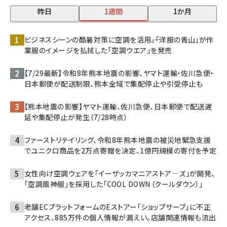
昨日
1週間
1か月
ビジネスシーンの酷暑対策に空調を活用――。「洋服の青山」が作
業服のイメージを払拭した「空調ウエア」を発売
【7/29最新】令和8年熊本地震の影響、ヤマト運輸・佐川急便・
日本郵便が配送制限、熊本全域で集配停止や引受停止も
【熊本地震の影響】ヤマト運輸、佐川急便、日本郵便で配送遅
延や集配停止が発生（7/28時点）
ファーストリテイリング、令和8年熊本地震の被災地緊急支援
でユニクロ商品を2万点寄贈を決定、1億円規模の寄付を予定
女性向け空調ウェアを「イーザッカマニアストア―ズ」が開発、
「空調風神服」を採用した「COOL DOWN（クールダウン）」
老舗ECプラットフォームのEストアー「ショップサーブ」に不正
アクセス、885万件の個人情報が漏えい。店舗関連情報も流出