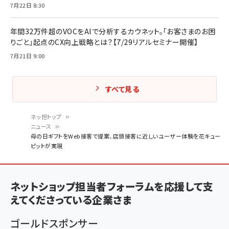
7月22日 8:30
年間32万件超のVOCをAIで分析するカウネット。「お客さまのお困
りごと」起点のCX向上戦略とは？【7/29リアルセミナー開催】
7月21日 9:00
すべて見る
ネッ担トップ
ニュース
パ
母の日ギフトをWeb接客で提案、店頭接客に近しいユーザー体験を花キュー
ピットが実現
ン
く
ず
ネットショップ担当者フォーラムを応援して支
えてくださっている企業さま
ゴールドスポンサー