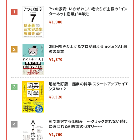
7つの激変: いかがわしい者たちが主役の「イン
ターネット産業」30年史
￥1,980
2億円を売り上げたプロが教える note×AI 最
強の副業
￥1,870
増補改訂版 起業の科学 スタートアップサイエ
ンスVer.2
￥3,520
AIで集客する仕組み ～クリックされない時代
に選ばれるAI検索のセオリー～
￥1,760