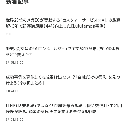
新着記事
BTS]
￥2,200
￥1,100
ドリルを売るには穴を売れ
経営メモ 16年の起業家人生で得た知見
世界23位のメガECが実践する「カスタマーサービス×AI」の最適
anan(アンアン)2026/07/08号 No.2502[2026
￥1,815
￥2,750
解。3年で顧客満足度144%向上した【Lululemon事例】
年後半、あなたの恋と運命／山田涼介]
￥880
8:00
Brand Shift(ブランド・シフト): 「信頼」で選ばれ
影響力の武器［新版］：人を動かす七つの原理
る時代の成長戦略
￥3,190
ママ投資家が育休中に１億貯めた株式投資
楽天、会話型の「AIコンシェルジュ」で注文額17％増。買い物体験
￥2,420
￥1,870
をどう変えた？
フィードバック経営 「沈黙の組織」から「高め合う
8月5日 8:00
マーケティングの真実 P&G・グリコで学んだ失敗
組織」へ
と成長の法則
組織の成果を最大化する ルールのデザイン
￥3,080
￥2,200
成功事例を真似しても成果は出ない！？「自社だけの答え」を見つ
￥1,980
けよう【ネッ担まとめ】
8月4日 8:00
Amazonランキングをもっと見る
Amazonランキングをもっと見る
Amazonランキングをもっと見る
LINEは「売る場」ではなく「距離を縮める場」。阪急交通社・宇和川
匠氏が語る、顧客の意思決定を支えるデジタル戦略
8月3日 8:00