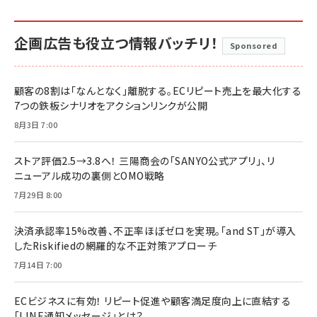
企画広告も役立つ情報バッチリ！
Sponsored
顧客の8割は「なんとなく」離脱する。ECリピート売上を最大化する
7つの鉄板シナリオをアクションリンクが公開
8月3日 7:00
ストア評価2.5→3.8へ！ 三陽商会の「SANYO公式アプリ」、リ
ニューアル成功の裏側とOMO戦略
7月29日 8:00
決済承認率15%改善、不正率ほぼゼロを実現。「and ST」が導入
したRiskifiedの網羅的な不正対策アプローチ
7月14日 7:00
ECビジネスに有効！ リピート促進や顧客満足度向上に直結する
「LINE通知メッセージ」とは？