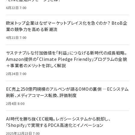
6月22日 7:00
欧米トップ企業はなぜマーケットプレイス化を急ぐのか？ BtoB企
業の競争力を高める新潮流
4月21日 7:00
サステナブルな付加価値を「利益」につなげる新時代の成長戦略。
Amazon提供の「Climate Pledge Friendly」プログラムの全貌
＋事業者のメリットを詳しく解説
2月24日 7:00
EC売上250億円規模のアルペンが語るOMOの裏側 ―ECシステム
刷新、メディアコマース転換、評価制度
2月4日 8:00
AI時代を勝ち抜くEC戦略。レガシーシステムから脱却し、
「Shopify」で実現するPDCA高速化とイノベーション
2025年12月23日 7:00