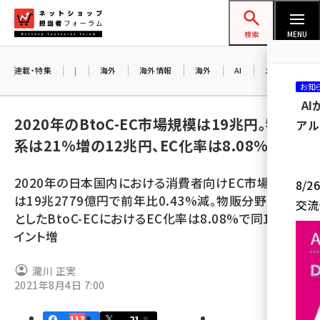
メ
ネットショップ担当者フォーラム
イ
検索
MENU
ン
コ
連載・特集
|
海外
海外情報
海外
AI
メタバース
お知
ン
A
テ
2020年のBtoC-EC市場規模は19兆円。物販
アル
ン
系は21%増の12兆円、EC化率は8.08%
ツ
amazon (2236)
に
2020年の日本国内における消費者向けEC市場規模
8/
yahoo (1896)
移
は19兆2779億円で前年比0.43%減。物販分野を対象
交流
動
楽天 (1865)
としたBtoC-ECにおけるEC化率は8.08%で同1.32ポ
イント増
ecbeing (1204)
アスクル (1112)
瀧川 正実
2021年8月4日 7:00
base (1068)
ビィ・フォアード (769)
113
21