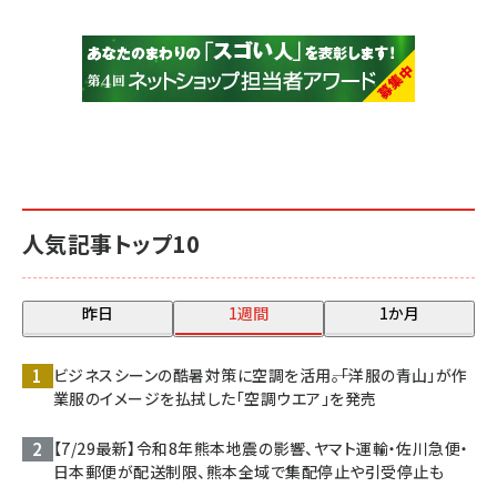
人気記事トップ10
昨日
1週間
1か月
ビジネスシーンの酷暑対策に空調を活用――。「洋服の青山」が作
業服のイメージを払拭した「空調ウエア」を発売
【7/29最新】令和8年熊本地震の影響、ヤマト運輸・佐川急便・
日本郵便が配送制限、熊本全域で集配停止や引受停止も