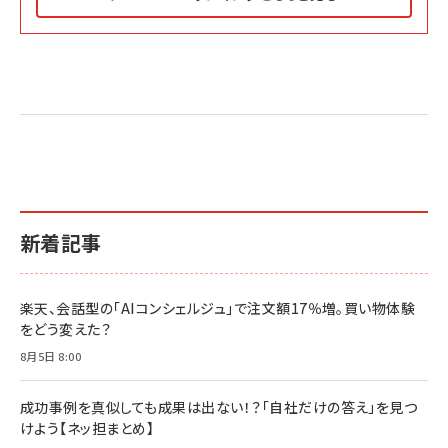
Amazon マーケティング・セールス全般関連書籍 の
Amazon ビジネス・経済関連書籍 の売れ筋ランキン
Amazon 経営戦略関連書籍 の売れ筋ランキング
売れ筋ランキング
グ
更新日時：2026/06/26 19:05
更新日時：2026/06/26 19:05
更新日時：2026/06/26 19:05
2億円を売り上げたプロが教える note×AI 最強の
anan(アンアン)2026/07/01号 No.2501[魅せる
ベインキャピタル 企業価値向上力の秘密
副業
カラダ2026／宮舘涼太]
￥2,640
￥1,870
￥880
イシューからはじめよ［改訂版］――知的生産の「シンプ
小さな会社は戦略が9割
anan(アンアン)2026/06/24号 No.2500増刊
ルな本質」
スペシャルエディション[王道エンタメの矜持／
￥1,980
新着記事
BTS]
￥2,200
￥1,100
ドリルを売るには穴を売れ
経営メモ 16年の起業家人生で得た知見
楽天、会話型の「AIコンシェルジュ」で注文額17％増。買い物体験
anan(アンアン)2026/07/08号 No.2502[2026
￥1,815
￥2,750
をどう変えた？
年後半、あなたの恋と運命／山田涼介]
￥880
8月5日 8:00
Brand Shift(ブランド・シフト): 「信頼」で選ばれ
影響力の武器［新版］：人を動かす七つの原理
る時代の成長戦略
￥3,190
ママ投資家が育休中に１億貯めた株式投資
成功事例を真似しても成果は出ない！？「自社だけの答え」を見つ
￥2,420
￥1,870
けよう【ネッ担まとめ】
フィードバック経営 「沈黙の組織」から「高め合う