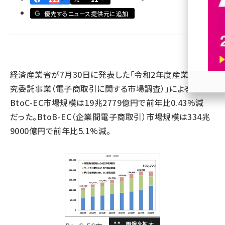
優先するニュース提供元に追加
revico (737)
経済産業省が7月30日に発表した「令和2年度産業経済研
究委託事業（電子商取引に関する市場調査）」によると、
参加
BtoC-EC市場規模は19兆2779億円で前年比0.43%減
だった。BtoB-EC（企業間電子商取引）市場規模は334兆
9000億円で前年比5.1%減。