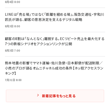
8月4日 8:00
マーケティングの真実 P&G・グリコで学んだ失敗
組織」へ
と成長の法則
組織の成果を最大化する ルールのデザイン
￥3,080
￥2,200
LINEは「売る場」ではなく「距離を縮める場」。阪急交通社・宇和川
￥1,980
匠氏が語る、顧客の意思決定を支えるデジタル戦略
8月3日 8:00
Amazonランキングをもっと見る
Amazonランキングをもっと見る
Amazonランキングをもっと見る
顧客の8割は「なんとなく」離脱する。ECリピート売上を最大化する
7つの鉄板シナリオをアクションリンクが公開
8月3日 7:00
熊本地震の影響でヤマト運輸・佐川急便・日本郵便が配送制限／
小売のプロが語るオムニチャネル成功の条件【ネッ担アクセスラン
キング】
7月31日 8:00
新着記事をもっと見る