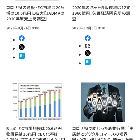
コロナ禍の通販・EC市場は20%
2020年のネット通販市場は12兆
増の10.6兆円に拡大【JADMAの
1960億円、矢野経済研究所の調
2020年度売上高調査】
査
2021年8月24日 9:00
2021年12月3日 8:30
86
BtoC-EC市場規模は20.6兆円。
コロナ禍で変わった消費行動。「実
物販系は13兆円でEC化率は
店舗とデジタルコマースの境界
8.78%、スマホEC規模は6.9兆円
線」があいまいになり、統一した顧