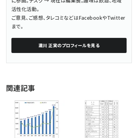
に参画。デスク → 現在は編集長。趣味は飲酒、地域
活性化活動。
ご意見、ご感想、タレコミなどは
Facebook
や
Twitter
まで。
瀧川 正実
のプロフィールを見る
関連記事