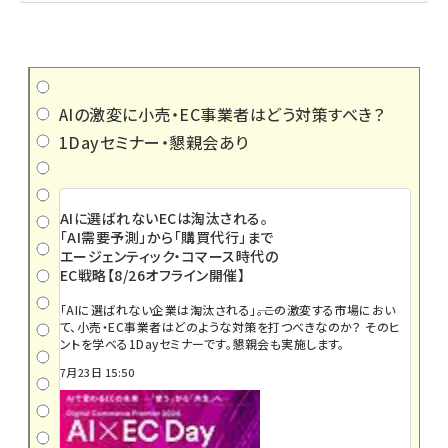
AIの激変に小売・EC事業者はどう対策すべき？
1Dayセミナー・懇親会あり
AIに選ばれないECは淘汰される。
「AI需要予測」から「購買代行」まで
エージェンティック・コマース時代の
EC戦略【8/26オフライン開催】
「AIに選ばれない企業は淘汰される」――。この激変する市場におい
て、小売・EC事業者はどのような対策を打つべきなのか？ そのヒ
ントを学べる1Dayセミナーです。懇親会も実施します。
7月23日 15:50