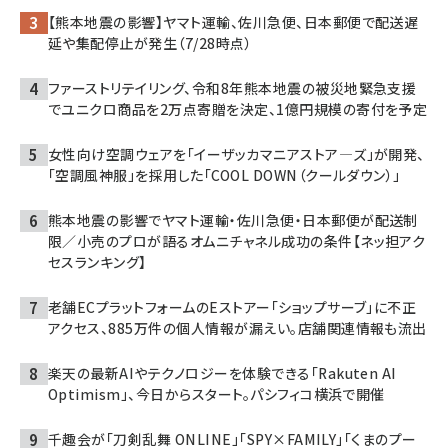
【熊本地震の影響】ヤマト運輸、佐川急便、日本郵便で配送遅
延や集配停止が発生（7/28時点）
ファーストリテイリング、令和8年熊本地震の被災地緊急支援
でユニクロ商品を2万点寄贈を決定、1億円規模の寄付を予定
女性向け空調ウェアを「イーザッカマニアストア―ズ」が開発、
「空調風神服」を採用した「COOL DOWN（クールダウン）」
熊本地震の影響でヤマト運輸・佐川急便・日本郵便が配送制
限／小売のプロが語るオムニチャネル成功の条件【ネッ担アク
セスランキング】
老舗ECプラットフォームのEストアー「ショップサーブ」に不正
アクセス、885万件の個人情報が漏えい。店舗関連情報も流出
楽天の最新AIやテクノロジーを体験できる「Rakuten AI
Optimism」、今日からスタート。パシフィコ横浜で開催
千趣会が「刀剣乱舞 ONLINE」「SPY×FAMILY」「くまのプー