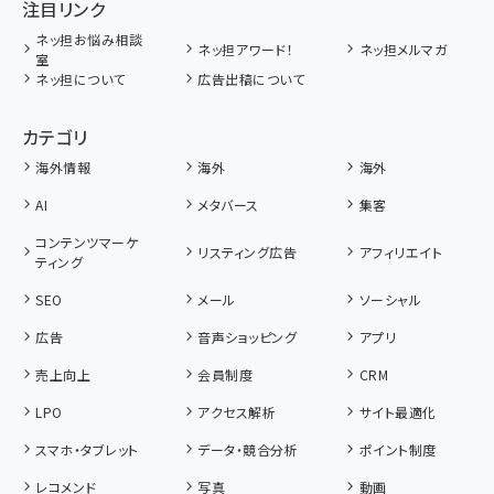
注目リンク
ネッ担お悩み相談
ネッ担アワード！
ネッ担メルマガ
室
ネッ担について
広告出稿について
カテゴリ
海外情報
海外
海外
AI
メタバース
集客
コンテンツマーケ
リスティング広告
アフィリエイト
ティング
SEO
メール
ソーシャル
広告
音声ショッピング
アプリ
売上向上
会員制度
CRM
LPO
アクセス解析
サイト最適化
スマホ・タブレット
データ・競合分析
ポイント制度
レコメンド
写真
動画