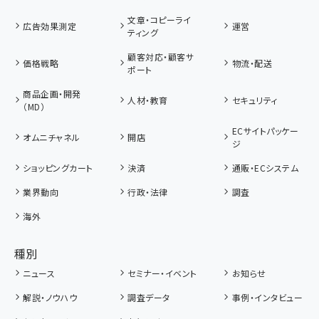
文章・コピーライ
広告効果測定
運営
ティング
顧客対応・顧客サ
価格戦略
物流・配送
ポート
商品企画・開発
人材・教育
セキュリティ
（MD）
ECサイトパッケー
オムニチャネル
開店
ジ
ショッピングカート
決済
通販・ECシステム
業界動向
行政・法律
調査
海外
種別
ニュース
セミナー・イベント
お知らせ
解説・ノウハウ
調査データ
事例・インタビュー