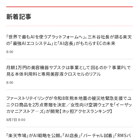
新着記事
「世界で最もAIを使うプラットフォームへ」。三木谷社長が語る楽天
の「最強AIエコシステム」と「AI店長」がもたらすECの未来
8:00
月額1万円の美容機器サブスクは事業として回るのか？ 事業PLで
見る本体利用料と専用美容液クロスセルのリアル
8:00
ファーストリテイリングが令和8年熊本地震の被災地緊急支援でユ
ニクロ商品を2万点寄贈を決定／女性向け空調ウェアを「イーザッ
カマニアストア―ズ」が開発【ネッ担アクセスランキング】
8月7日 8:00
「楽天市場」がAI戦略を公開。「AI店長」「バーチャル試着」「RMSバ