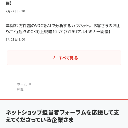
催】
7月22日 8:30
年間32万件超のVOCをAIで分析するカウネット。「お客さまのお困
りごと」起点のCX向上戦略とは？【7/29リアルセミナー開催】
7月21日 9:00
すべて見る
ホーム
連載
パ
ン
ネットショップ担当者フォーラムを応援して支
く
えてくださっている企業さま
ず