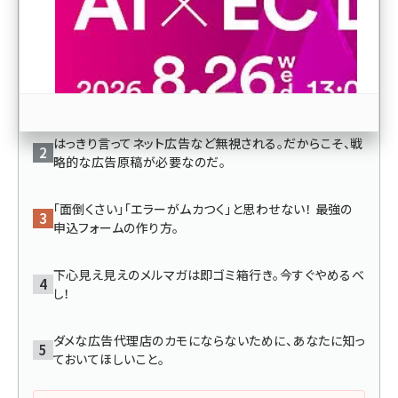
人気記事ランキング
revico (746)
最初に断言しよう。 この本は通販・ネットマーケティングの
「最強バイブル」である。
はっきり言ってネット広告など無視される。だからこそ、戦
略的な広告原稿が必要なのだ。
参加登録はこちら↑
「面倒くさい」「エラーがムカつく」と思わせない！ 最強の
申込フォームの作り方。
下心見え見えのメルマガは即ゴミ箱行き。今すぐやめるべ
し！
ダメな広告代理店のカモにならないために、あなたに知っ
ておいてほしいこと。