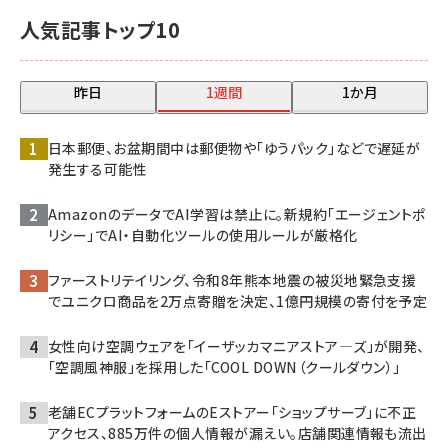
人気記事トップ10
昨日
1週間
1か月
日本郵便、お盆期間中は郵便物や「ゆうパック」などで遅延が
発生する可能性
AmazonのデータでAI学習は禁止に。新規約「エージェントポ
リシー」でAI・自動化ツールの使用ルールが厳格化
ファーストリテイリング、令和8年熊本地震の被災地緊急支援
でユニクロ商品を2万点寄贈を決定、1億円規模の寄付を予定
女性向け空調ウェアを「イーザッカマニアストア―ズ」が開発、
「空調風神服」を採用した「COOL DOWN（クールダウン）」
老舗ECプラットフォームのEストアー「ショップサーブ」に不正
アクセス、885万件の個人情報が漏えい。店舗関連情報も流出