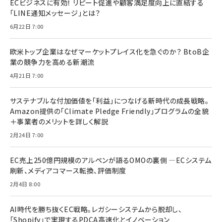
ECビジネスに有効！ リピート促進や顧客満足度向上に直結する
「LINE通知メッセージ」とは？
6月22日 7:00
欧米トップ企業はなぜマーケットプレイス化を急ぐのか？ BtoB企
業の競争力を高める新潮流
4月21日 7:00
サステナブルな付加価値を「利益」につなげる新時代の成長戦略。
Amazon提供の「Climate Pledge Friendly」プログラムの全貌
＋事業者のメリットを詳しく解説
2月24日 7:00
EC売上250億円規模のアルペンが語るOMOの裏側 ―ECシステム
刷新、メディアコマース転換、評価制度
2月4日 8:00
AI時代を勝ち抜くEC戦略。レガシーシステムから脱却し、
「Shopify」で実現するPDCA高速化とイノベーション