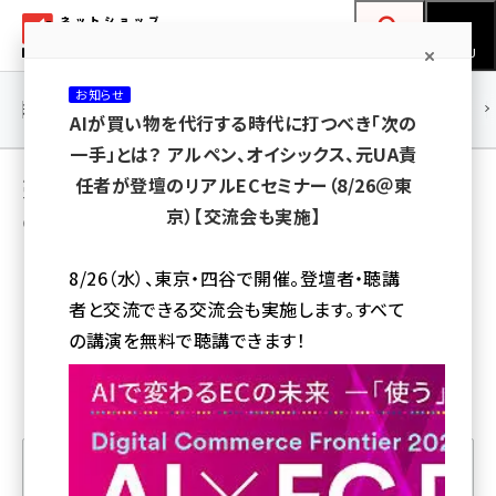
メ
ネットショップ担当者フォーラム
イ
検索
MENU
ン
お知らせ
コ
連載・特集
|
海外
海外情報
海外
AI
メタバース
AIが買い物を代行する時代に打つべき「次の
ン
一手」とは？ アルペン、オイシックス、元UA責
テ
売れるネット広告社 加藤公一レオによる最強
任者が登壇のリアルECセミナー（8/26＠東
ン
京）【交流会も実施】
の指南本・ダイジェスト
ツ
amazon (2259)
に
8/26（水）、東京・四谷で開催。登壇者・聴講
yahoo (1910)
移
者と交流できる交流会も実施します。すべて
動
楽天 (1878)
の講演を無料で聴講できます！
ecbeing (1213)
アスクル (1126)
base (1085)
ビィ・フォアード (786)