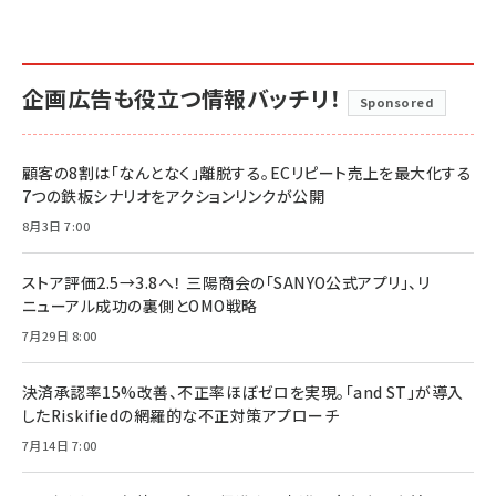
企画広告も役立つ情報バッチリ！
Sponsored
顧客の8割は「なんとなく」離脱する。ECリピート売上を最大化する
7つの鉄板シナリオをアクションリンクが公開
8月3日 7:00
ストア評価2.5→3.8へ！ 三陽商会の「SANYO公式アプリ」、リ
ニューアル成功の裏側とOMO戦略
7月29日 8:00
決済承認率15%改善、不正率ほぼゼロを実現。「and ST」が導入
したRiskifiedの網羅的な不正対策アプローチ
7月14日 7:00