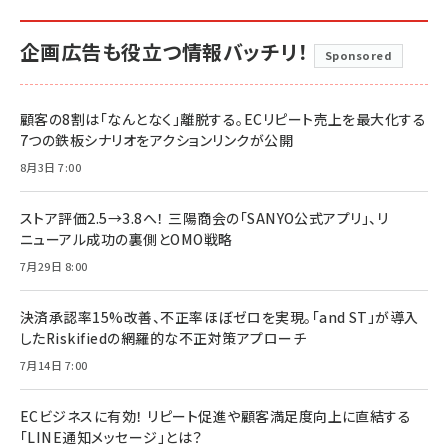
企画広告も役立つ情報バッチリ！
Sponsored
顧客の8割は「なんとなく」離脱する。ECリピート売上を最大化する
7つの鉄板シナリオをアクションリンクが公開
8月3日 7:00
ストア評価2.5→3.8へ！ 三陽商会の「SANYO公式アプリ」、リ
ニューアル成功の裏側とOMO戦略
7月29日 8:00
決済承認率15%改善、不正率ほぼゼロを実現。「and ST」が導入
したRiskifiedの網羅的な不正対策アプローチ
7月14日 7:00
ECビジネスに有効！ リピート促進や顧客満足度向上に直結する
「LINE通知メッセージ」とは？