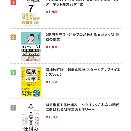
ターネット産業」30年史
￥1,980
2億円を売り上げたプロが教える note×AI 最
強の副業
￥1,870
増補改訂版 起業の科学 スタートアップサイエ
ンスVer.2
￥3,520
AIで集客する仕組み ～クリックされない時代
に選ばれるAI検索のセオリー～
￥1,760