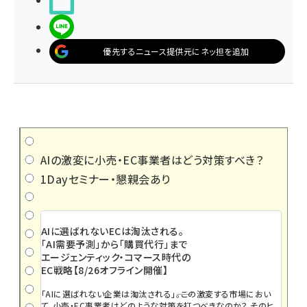
noteで書く
LINEで送る
優先するニュース提供元にネッ担を追加
AIの激変に小売・EC事業者はどう対策すべき？
1Dayセミナー・懇親会あり
AIに選ばれないECは淘汰される。
「AI需要予測」から「購買代行」まで
エージェンティック・コマース時代の
EC戦略【8/26オフライン開催】
「AIに選ばれない企業は淘汰される」――。この激変する市場におい
て、小売・EC事業者はどのような対策を打つべきなのか？ そのヒ