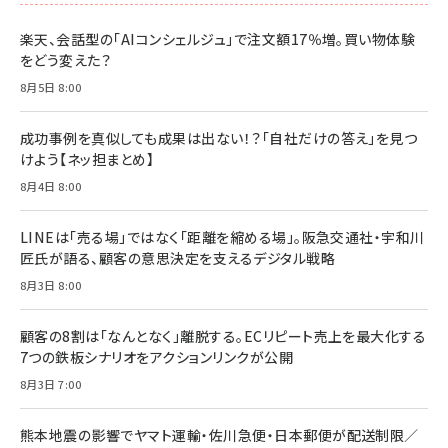
ドリルを売るには穴を売れ
経営メモ 16年の起業家人生で得た知見
楽天、会話型の「AIコンシェルジュ」で注文額17％増。買い物体験
anan(アンアン)2026/07/08号 No.2502[2026
￥1,815
￥2,750
をどう変えた？
年後半、あなたの恋と運命／山田涼介]
￥880
8月5日 8:00
Brand Shift(ブランド・シフト): 「信頼」で選ばれ
影響力の武器［新版］：人を動かす七つの原理
る時代の成長戦略
￥3,190
ママ投資家が育休中に１億貯めた株式投資
成功事例を真似しても成果は出ない！？「自社だけの答え」を見つ
￥2,420
￥1,870
けよう【ネッ担まとめ】
フィードバック経営 「沈黙の組織」から「高め合う
8月4日 8:00
マーケティングの真実 P&G・グリコで学んだ失敗
組織」へ
と成長の法則
組織の成果を最大化する ルールのデザイン
￥3,080
￥2,200
LINEは「売る場」ではなく「距離を縮める場」。阪急交通社・宇和川
￥1,980
匠氏が語る、顧客の意思決定を支えるデジタル戦略
8月3日 8:00
Amazonランキングをもっと見る
Amazonランキングをもっと見る
Amazonランキングをもっと見る
顧客の8割は「なんとなく」離脱する。ECリピート売上を最大化する
7つの鉄板シナリオをアクションリンクが公開
8月3日 7:00
熊本地震の影響でヤマト運輸・佐川急便・日本郵便が配送制限／