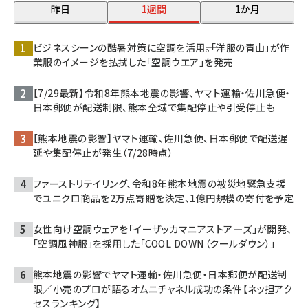
昨日
1週間
1か月
ビジネスシーンの酷暑対策に空調を活用――。「洋服の青山」が作
業服のイメージを払拭した「空調ウエア」を発売
【7/29最新】令和8年熊本地震の影響、ヤマト運輸・佐川急便・
日本郵便が配送制限、熊本全域で集配停止や引受停止も
【熊本地震の影響】ヤマト運輸、佐川急便、日本郵便で配送遅
延や集配停止が発生（7/28時点）
ファーストリテイリング、令和8年熊本地震の被災地緊急支援
でユニクロ商品を2万点寄贈を決定、1億円規模の寄付を予定
女性向け空調ウェアを「イーザッカマニアストア―ズ」が開発、
「空調風神服」を採用した「COOL DOWN（クールダウン）」
熊本地震の影響でヤマト運輸・佐川急便・日本郵便が配送制
限／小売のプロが語るオムニチャネル成功の条件【ネッ担アク
セスランキング】