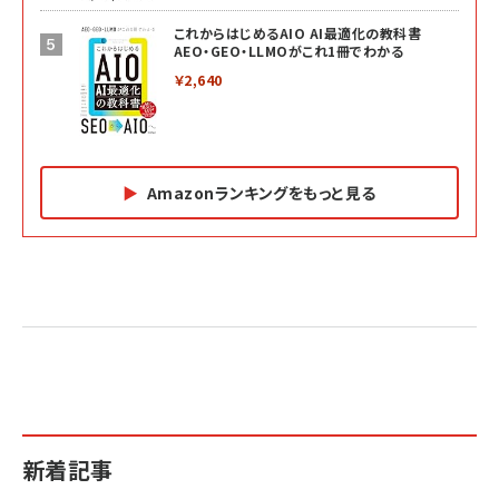
これからはじめるAIO AI最適化の教科書
AEO・GEO・LLMOがこれ1冊でわかる
￥2,640
Amazonランキングをもっと見る
Amazon マーケティング・セールス全般関連書籍 の
Amazon ビジネス・経済関連書籍 の売れ筋ランキン
Amazon 経営戦略関連書籍 の売れ筋ランキング
売れ筋ランキング
グ
更新日時：2026/06/26 19:05
更新日時：2026/06/26 19:05
更新日時：2026/06/26 19:05
2億円を売り上げたプロが教える note×AI 最強の
anan(アンアン)2026/07/01号 No.2501[魅せる
ベインキャピタル 企業価値向上力の秘密
副業
カラダ2026／宮舘涼太]
￥2,640
￥1,870
￥880
イシューからはじめよ［改訂版］――知的生産の「シンプ
小さな会社は戦略が9割
anan(アンアン)2026/06/24号 No.2500増刊
ルな本質」
スペシャルエディション[王道エンタメの矜持／
￥1,980
新着記事
BTS]
￥2,200
￥1,100