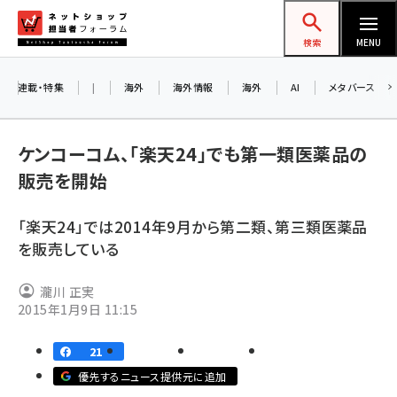
メ
ネットショップ担当者フォーラム
イ
検索
MENU
ン
コ
連載・特集
|
海外
海外情報
海外
AI
メタバース
ン
お知
A
テ
ケンコーコム、「楽天24」でも第一類医薬品の
ア
ン
販売を開始
ツ
amazon (2236)
に
「楽天24」では2014年9月から第二類、第三類医薬品
8/
yahoo (1896)
移
を販売している
交流
動
楽天 (1865)
瀧川 正実
ecbeing (1204)
2015年1月9日 11:15
アスクル (1112)
21
base (1068)
優先するニュース提供元に追加
ビィ・フォアード (769)