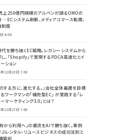
C売上250億円規模のアルペンが語るOMOの
側 ―ECシステム刷新、メディアコマース転換、
価制度
日 8:00
I時代を勝ち抜くEC戦略。レガシーシステムから
し、「Shopify」で実現するPDCA高速化とイ
ベーション
5年12月23日 7:00
声のする方に、進化する。」会社全体最適を目標
するワークマンの「補完型EC」 が実践する「レ
ーマーケティング3.0」とは？
5年12月17日 7:00
所有から利用へ」の潮流をAIで勝ち抜く。事例
学ぶレンタル・リユースビジネスの成功法則と
C構築術