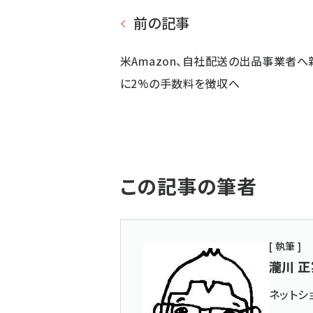
前の記事
米Amazon、自社配送の出品事業者へ
に2%の手数料を徴収へ
この記事の筆者
[ 執筆 ]
瀧川 正
ネットシ