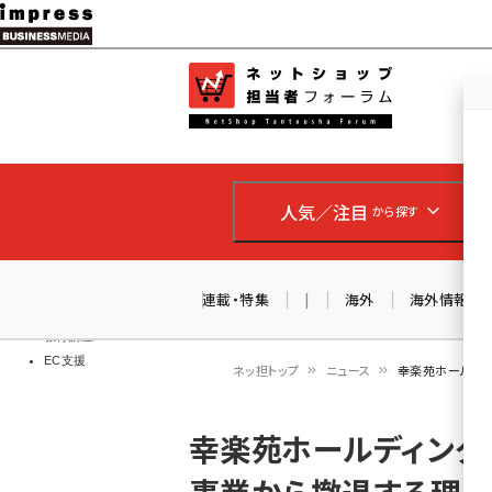
メ
イ
EC担当者
ネットショッ
ン
Web担当者
コ
製品導入
ン
企業IT
ソフト開発
テ
IoT・AI
人気／注目
から探す
ン
DCクラウド
研究・調査
ツ
エネルギー
に
連載・特集
|
海外
海外情報
ドローン
移
教育講座
EC支援
動
ネッ担トップ
ニュース
幸楽苑ホールディ
パ
幸楽苑ホールディング
ン