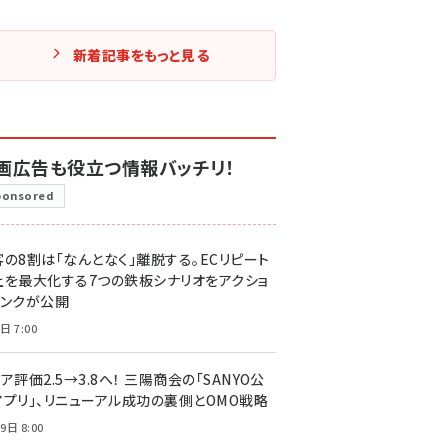
新着記事をもっと見る
画広告も役立つ情報バッチリ！
ponsored
客の8割は「なんとなく」離脱する。ECリピート
上を最大化する7つの鉄板シナリオをアクショ
リンクが公開
日 7:00
ア評価2.5→3.8へ！ 三陽商会の「SANYO公
アプリ」、リニューアル成功の裏側とOMO戦略
9日 8:00