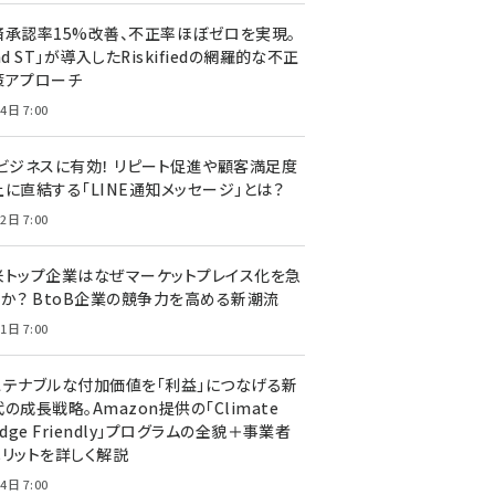
済承認率15%改善、不正率ほぼゼロを実現。
nd ST」が導入したRiskifiedの網羅的な不正
策アプローチ
4日 7:00
Cビジネスに有効！ リピート促進や顧客満足度
上に直結する「LINE通知メッセージ」とは？
2日 7:00
米トップ企業はなぜマーケットプレイス化を急
のか？ BtoB企業の競争力を高める新潮流
1日 7:00
ステナブルな付加価値を「利益」につなげる新
の成長戦略。Amazon提供の「Climate
edge Friendly」プログラムの全貌＋事業者
メリットを詳しく解説
4日 7:00