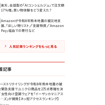
楽天、会話型の「AIコンシェルジュ」で注文額
17％増。買い物体験をどう変えた？
Amazonが令和8年熊本地震の被災地支
援、「ほしい物リスト」「支援物資」「Amazon
Pay」経由での寄付など
人気記事ランキングをもっと見る
着記事
ァーストリテイリングが令和8年熊本地震の被
地緊急支援でユニクロ商品を2万点寄贈を決
／女性向け空調ウェアを「イーザッカマニアス
ア―ズ」が開発【ネッ担アクセスランキング】