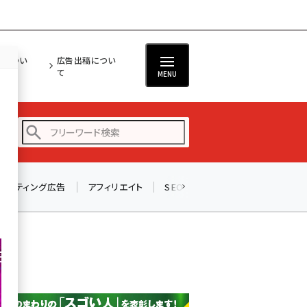
担につい
広告出稿につい
て
MENU
リスティング広告
アフィリエイト
SEO
メール
ソーシャル
amazon (2255)
yahoo (1906)
楽天 (1874)
ecbeing (1210)
アスクル (1122)