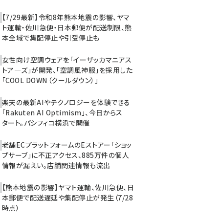
【7/29最新】令和8年熊本地震の影響、ヤマ
ト運輸・佐川急便・日本郵便が配送制限、熊
本全域で集配停止や引受停止も
女性向け空調ウェアを「イーザッカマニアス
トア―ズ」が開発、「空調風神服」を採用した
「COOL DOWN（クールダウン）」
楽天の最新AIやテクノロジーを体験できる
「Rakuten AI Optimism」、今日からス
タート。パシフィコ横浜で開催
老舗ECプラットフォームのEストアー「ショッ
プサーブ」に不正アクセス、885万件の個人
情報が漏えい。店舗関連情報も流出
【熊本地震の影響】ヤマト運輸、佐川急便、日
本郵便で配送遅延や集配停止が発生（7/28
時点）