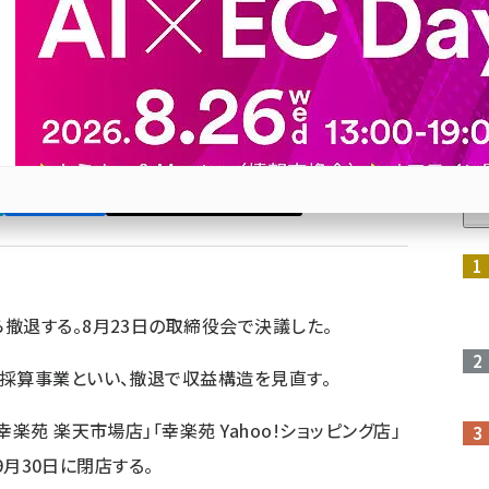
由
!ショッピング店」「幸楽苑 Amazon店」を9月末までに
する
人
Bluesky
優先するニュース提供元に追加
参加登録はこちら↑
撤退する。8月23日の取締役会で決議した。
採算事業といい、撤退で収益構造を見直す。
楽苑 楽天市場店」「幸楽苑 Yahoo!ショッピング店」
は9月30日に閉店する。