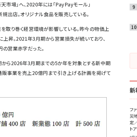
市場」へ、2020年には「PayPayモール」
」を新規出店。オリジナル食品を販売している。
業を取り巻く経営環境が影響している。昨今の物価上
上昇。2021年3月期から営業損失が続いており、
万円の営業赤字だった。
期から2026年3月期までの5か年を対象とする新中期
00」で、通販事業を売上20億円まで引き上げる計画を掲げて
新
フ
災
定
ト