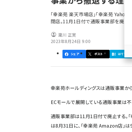
事業から撤退する理
く
ず
「幸楽苑 楽天市場店」「幸楽苑 Yahoo
閉店。11月1日付で通販事業部を廃止
瀧川 正実
2023年8月24日 9:00
シェア
ポスト
はてブ
幸楽苑ホールディングスは通販事業から
ECモールで展開している通販事業は不
通販事業部は11月1日付で廃止する。「幸
は8月31日に、「幸楽苑 Amazon店」