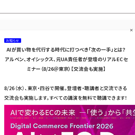
プ担当者フォーラム
ネッ
ネッ担お悩み相談
ネッ担アワー
ネッ担メルマ
て
室
ド！
ガ
お知らせ
AIが買い物を代行する時代に打つべき「次の一手」とは？
カテゴリ／種別
セミナー／イベント
から探す
から探す
アルペン、オイシックス、元UA責任者が登壇のリアルECセ
ミナー（8/26＠東京）【交流会も実施】
海外
AI
メタバース
集客
コンテンツマーケティング
8/26（水）、東京・四谷で開催。登壇者・聴講者と交流できる
交流会も実施します。すべての講演を無料で聴講できます！
ングスがECモール店を閉店、通販事業から撤退する理由
スがECモール店を閉店、通販