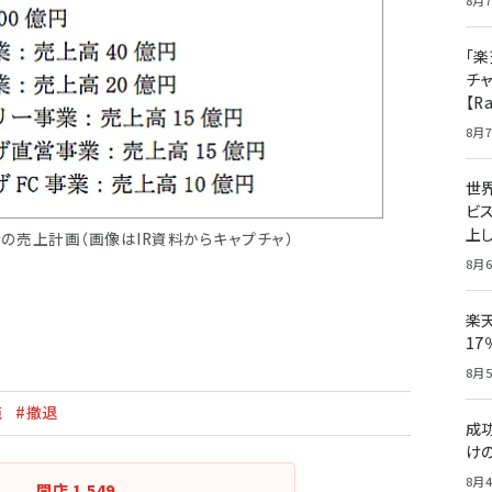
8月7
「楽
チ
【R
8月7
世
ビ
上し
500」での売上計画（画像はIR資料からキャプチャ）
8月6
楽
1
8月5
苑
#撤退
成
け
8月4
開店
1,549