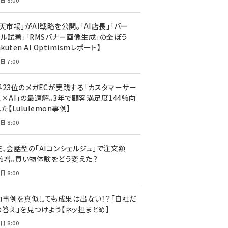
日 8:00
天市場」がAI戦略を公開。「AI店長」「バー
ャル試着」「RMSバナー画像生成」の全ぼう
akuten AI Optimismレポート】
日 7:00
界23位のメガECが実践する「カスタマーサー
ス×AI」の最適解。3年で顧客満足度144%向
た【Lululemon事例】
日 8:00
天、会話型の「AIコンシェルジュ」で注文額
7％増。買い物体験をどう変えた？
日 8:00
功事例を真似しても成果は出ない！？「自社だ
の答え」を見つけよう【ネッ担まとめ】
日 8:00