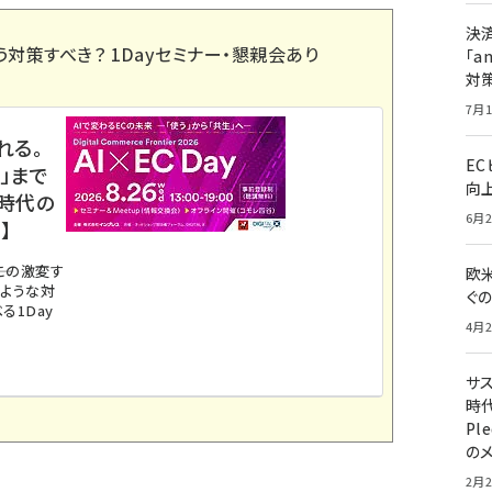
決
う対策すべき？ 1Dayセミナー・懇親会あり
「a
対
7月1
れる。
E
」まで
向
ス時代の
6月2
】
。この激変す
欧
のような対
ぐ
る1Day
4月2
サ
時代
Pl
の
2月2