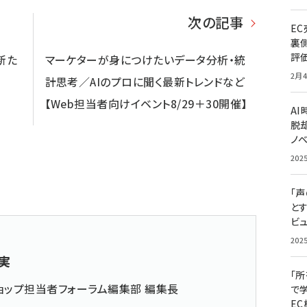
次の記事
E
裏
評
新た
マーケターが身につけたいデータ分析・統
2月4
計思考／AIのプロに聞く最新トレンドなど
【Web担当者向けイベント8/29＋30開催】
A
脱却
ノ
202
「
と
ビュ
202
実
「
ョップ担当者フォーラム編集部 編集長
で
E