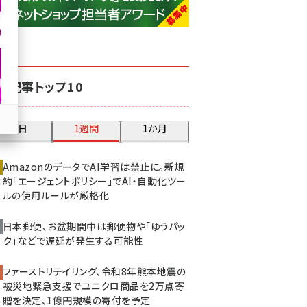
base (1081)
ビィ・フォアード (776)
revico (744)
気記事トップ10
昨日
1週間
1か月
AmazonのデータでAI学習は禁止に。新規
約「エージェントポリシー」でAI・自動化ツー
ルの使用ルールが厳格化
日本郵便、お盆期間中は郵便物や「ゆうパッ
ク」などで遅延が発生する可能性
ファーストリテイリング、令和8年熊本地震の
被災地緊急支援でユニクロ商品を2万点寄
贈を決定、1億円規模の寄付を予定