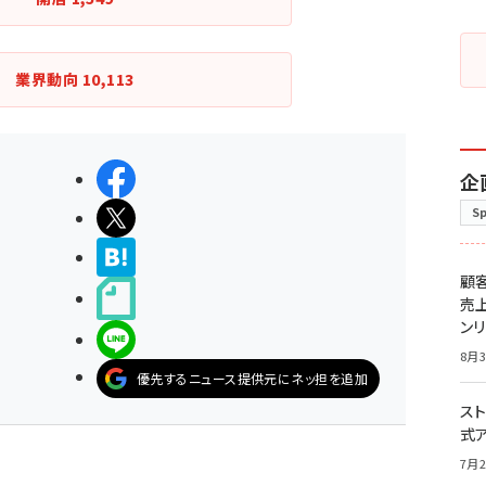
業界動向
10,113
シェアする
企
S
ポストする
>ブクマする
顧
noteで書く
売
ン
LINEで送る
8月3
優先するニュース提供元にネッ担を追加
スト
式
7月2