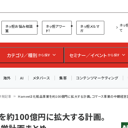
プ担当者フォーラム
ネッ
ネッ担お悩み相談
ネッ担アワー
ネッ担メルマ
て
室
ド！
ガ
お知らせ
AIが買い物を代行する時代に打つべき「次の一手」とは？
カテゴリ／種別
セミナー／イベント
から探す
から探す
アルペン、オイシックス、元UA責任者が登壇のリアルECセ
ミナー（8/26＠東京）【交流会も実施】
海外
AI
メタバース
集客
コンテンツマーケティング
8/26（水）、東京・四谷で開催。登壇者・聴講者と交流できる
交流会も実施します。すべての講演を無料で聴講できます！
単発記事
Hameeは化粧品事業を約100億円に拡大する計画。コマース事業の中期経営
を約100億円に拡大する計画。