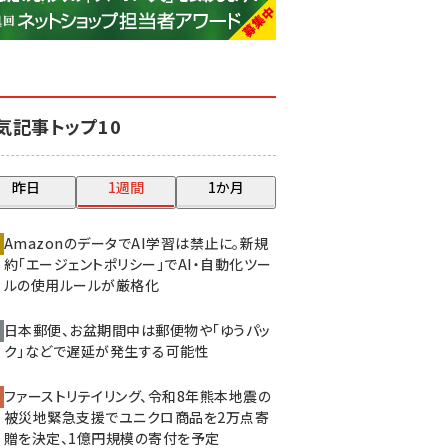
base (1083)
ビィ・フォアード (777)
revico (744)
気記事トップ10
昨日
1週間
1か月
AmazonのデータでAI学習は禁止に。新規
約「エージェントポリシー」でAI・自動化ツー
ルの使用ルールが厳格化
日本郵便、お盆期間中は郵便物や「ゆうパッ
ク」などで遅延が発生する可能性
ファーストリテイリング、令和8年熊本地震の
被災地緊急支援でユニクロ商品を2万点寄
贈を決定、1億円規模の寄付を予定