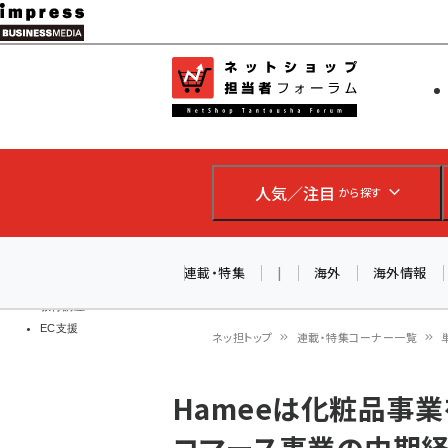
メ
イ
EC担当者
ネットショッ
ン
Web担当者
コ
製品導入
ン
企業IT
ソフト開発
テ
IoT・AI
人気／注目
から探す
ン
DCクラウド
研究・調査
ツ
エネルギー
に
連載・特集
|
海外
海外情報
ドローン
移
教育講座
EC支援
動
ネッ担トップ
連載・特集コーナー一覧
パ
Hameeは化粧品事業
ン