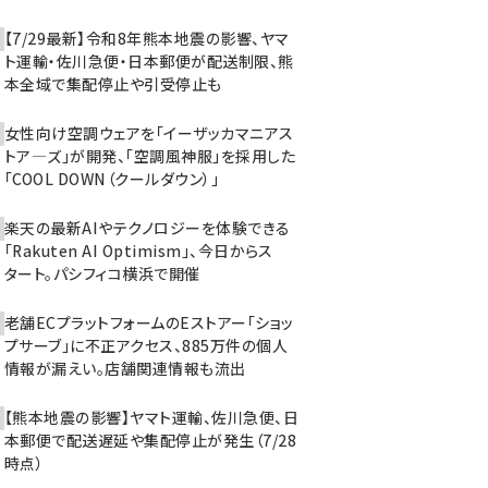
【7/29最新】令和8年熊本地震の影響、ヤマ
ト運輸・佐川急便・日本郵便が配送制限、熊
本全域で集配停止や引受停止も
女性向け空調ウェアを「イーザッカマニアス
トア―ズ」が開発、「空調風神服」を採用した
「COOL DOWN（クールダウン）」
楽天の最新AIやテクノロジーを体験できる
「Rakuten AI Optimism」、今日からス
タート。パシフィコ横浜で開催
老舗ECプラットフォームのEストアー「ショッ
プサーブ」に不正アクセス、885万件の個人
情報が漏えい。店舗関連情報も流出
【熊本地震の影響】ヤマト運輸、佐川急便、日
本郵便で配送遅延や集配停止が発生（7/28
時点）