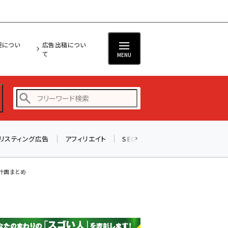
担につい
広告出稿につい
て
MENU
リスティング広告
アフィリエイト
SEO
メール
ソーシャル
amazon (2258)
yahoo (1907)
計画まとめ
楽天 (1874)
ecbeing (1211)
アスクル (1122)