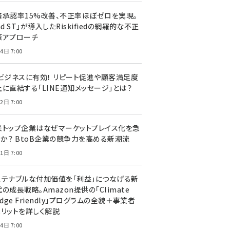
済承認率15%改善、不正率ほぼゼロを実現。
nd ST」が導入したRiskifiedの網羅的な不正
策アプローチ
4日 7:00
Cビジネスに有効！ リピート促進や顧客満足度
上に直結する「LINE通知メッセージ」とは？
2日 7:00
米トップ企業はなぜマーケットプレイス化を急
のか？ BtoB企業の競争力を高める新潮流
1日 7:00
ステナブルな付加価値を「利益」につなげる新
の成長戦略。Amazon提供の「Climate
edge Friendly」プログラムの全貌＋事業者
メリットを詳しく解説
4日 7:00