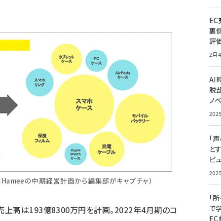
E
裏
評
2月4
A
脱却
ノ
202
「
と
ビュ
202
Hameeの中期経営計画から編集部がキャプチャ）
「
で
高は193億8300万円を計画。2022年4月期のコ
E