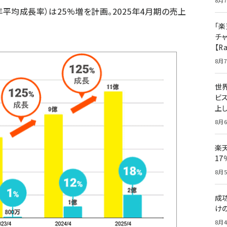
8月7
年平均成長率）は25%増を計画。2025年4月期の売上
「楽
チ
【R
8月7
世
ビ
上し
8月6
楽
1
8月5
成
け
8月4