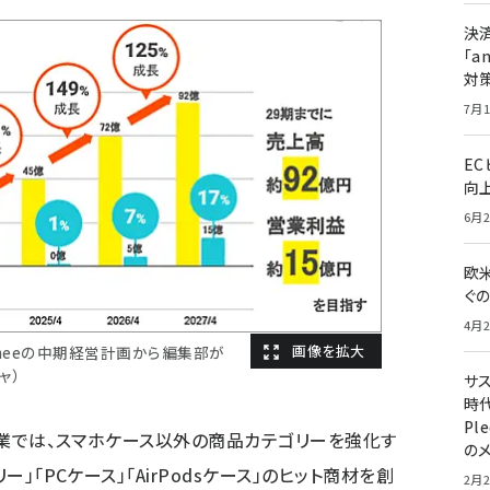
決
「a
対
7月1
E
向
6月2
欧
ぐ
4月2
meeの中期経営計画から編集部が
ャ）
サ
時代
Pl
フ事業では、スマホケース以外の商品カテゴリーを強化す
の
ー」「PCケース」「AirPodsケース」のヒット商材を創
2月2