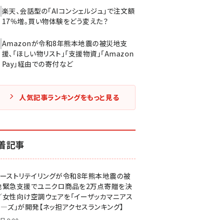
楽天、会話型の「AIコンシェルジュ」で注文額
17％増。買い物体験をどう変えた？
Amazonが令和8年熊本地震の被災地支
援、「ほしい物リスト」「支援物資」「Amazon
Pay」経由での寄付など
人気記事ランキングをもっと見る
着記事
ァーストリテイリングが令和8年熊本地震の被
地緊急支援でユニクロ商品を2万点寄贈を決
／女性向け空調ウェアを「イーザッカマニアス
ア―ズ」が開発【ネッ担アクセスランキング】