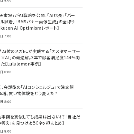
日 8:00
天市場」がAI戦略を公開。「AI店長」「バー
ャル試着」「RMSバナー画像生成」の全ぼう
akuten AI Optimismレポート】
日 7:00
界23位のメガECが実践する「カスタマーサー
ス×AI」の最適解。3年で顧客満足度144%向
た【Lululemon事例】
日 8:00
天、会話型の「AIコンシェルジュ」で注文額
7％増。買い物体験をどう変えた？
日 8:00
功事例を真似しても成果は出ない！？「自社だ
の答え」を見つけよう【ネッ担まとめ】
日 8:00