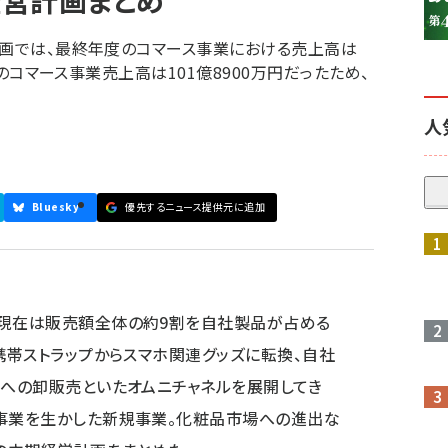
営計画まとめ
計画では、最終年度のコマース事業における売上高は
月期のコマース事業売上高は101億8900万円だったため、
人
Bluesky
優先するニュース提供元に追加
参加登録はこちら↑
、現在は販売額全体の約9割を自社製品が占める
。携帯ストラップからスマホ関連グッズに転換、自社
店への卸販売といたオムニチャネルを展開してき
存事業を生かした新規事業。化粧品市場への進出な