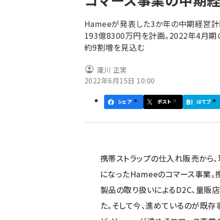
コマース事業の中期経
く
ず
Hameeが発表した3か年の中期経営
193億8300万円を計画。2022年4
約9割増を見込む
瀧川 正実
2022年6月15日 10:00
シェア
ポスト
はてブ
携帯ストラップの仕入れ販売から
になったHameeのコマース事業
製品の取り扱いによるD2C、量販
た。そして今、進めているのが既