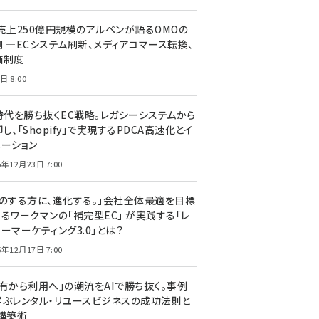
C売上250億円規模のアルペンが語るOMOの
側 ―ECシステム刷新、メディアコマース転換、
価制度
日 8:00
I時代を勝ち抜くEC戦略。レガシーシステムから
し、「Shopify」で実現するPDCA高速化とイ
ベーション
5年12月23日 7:00
声のする方に、進化する。」会社全体最適を目標
するワークマンの「補完型EC」 が実践する「レ
ーマーケティング3.0」とは？
5年12月17日 7:00
所有から利用へ」の潮流をAIで勝ち抜く。事例
学ぶレンタル・リユースビジネスの成功法則と
C構築術