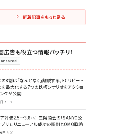
新着記事をもっと見る
画広告も役立つ情報バッチリ！
ponsored
客の8割は「なんとなく」離脱する。ECリピート
上を最大化する7つの鉄板シナリオをアクショ
リンクが公開
日 7:00
ア評価2.5→3.8へ！ 三陽商会の「SANYO公
アプリ」、リニューアル成功の裏側とOMO戦略
9日 8:00