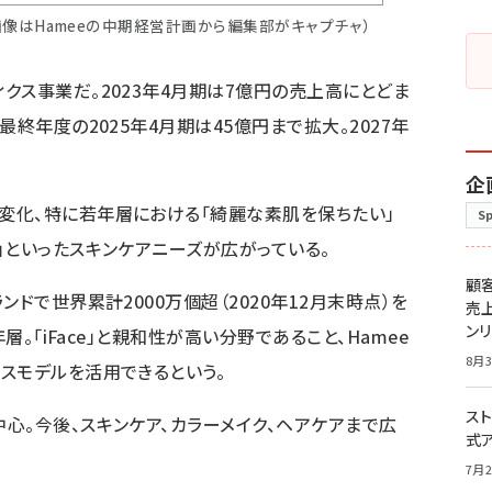
像はHameeの中期経営計画から編集部がキャプチャ）
クス事業だ。2023年4月期は7億円の売上高にとどま
終年度の2025年4月期は45億円まで拡大。2027年
企
変化、特に若年層における「綺麗な素肌を保ちたい」
S
」といったスキンケアニーズが広がっている。
顧
ドで世界累計2000万個超（2020年12月末時点）を
売
ン
層。「iFace」と親和性が高い分野であること、Hamee
8月3
スモデルを活用できるという。
スト
心。今後、スキンケア、カラーメイク、ヘアケアまで広
式
7月2