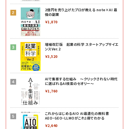
2億円を売り上げたプロが教える note×AI 最
強の副業
￥1,870
増補改訂版 起業の科学 スタートアップサイエ
ンスVer.2
￥3,520
AIで集客する仕組み ～クリックされない時代
に選ばれるAI検索のセオリー～
￥1,760
これからはじめるAIO AI最適化の教科書
AEO・GEO・LLMOがこれ1冊でわかる
￥2,640