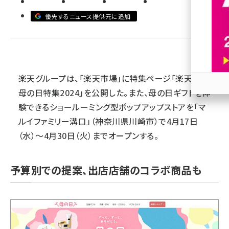
優先するニュース提供元に追加
revico (744)
楽天グループは、「楽天市場」に特集ページ「楽天市場
母の日特集2024」を公開した。また、母の日ギフトを体
参加
験できるショールーミング型ポップアップストアを「マ
ルイファミリー溝口」（神奈川県川崎市）で4月17日
（水）～4月30日（火）までオープンする。
予算別での提案、出店店舗のコラボ商品も