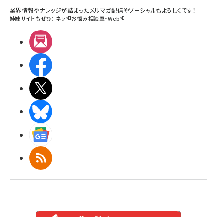
業界情報やナレッジが詰まったメルマガ配信やソーシャルもよろしくです！
姉妹サイトもぜひ：
ネッ担お悩み相談室
・
Web担
メルマガ
Facebook
X(エックス)
BlueSky
Googleニュース
RSS