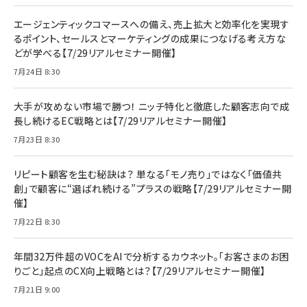
エージェンティックコマースへの備え、売上拡大と効率化を実現す
るポイント、セールスとマーケティングの成果につなげる考え方な
どが学べる【7/29リアルセミナー開催】
7月24日 8:30
大手が攻めない市場で勝つ！ ニッチ特化と徹底した顧客志向で成
長し続けるEC戦略とは【7/29リアルセミナー開催】
7月23日 8:30
リピート顧客を生む秘訣は？ 単なる「モノ売り」ではなく「価値共
創」で顧客に“選ばれ続ける”プラスの戦略【7/29リアルセミナー開
催】
7月22日 8:30
年間32万件超のVOCをAIで分析するカウネット。「お客さまのお困
りごと」起点のCX向上戦略とは？【7/29リアルセミナー開催】
7月21日 9:00