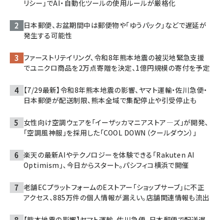
リシー」でAI・自動化ツールの使用ルールが厳格化
日本郵便、お盆期間中は郵便物や「ゆうパック」などで遅延が
発生する可能性
ファーストリテイリング、令和8年熊本地震の被災地緊急支援
でユニクロ商品を2万点寄贈を決定、1億円規模の寄付を予定
【7/29最新】令和8年熊本地震の影響、ヤマト運輸・佐川急便・
日本郵便が配送制限、熊本全域で集配停止や引受停止も
女性向け空調ウェアを「イーザッカマニアストア―ズ」が開発、
「空調風神服」を採用した「COOL DOWN（クールダウン）」
楽天の最新AIやテクノロジーを体験できる「Rakuten AI
Optimism」、今日からスタート。パシフィコ横浜で開催
老舗ECプラットフォームのEストアー「ショップサーブ」に不正
アクセス、885万件の個人情報が漏えい。店舗関連情報も流出
【熊本地震の影響】ヤマト運輸、佐川急便、日本郵便で配送遅