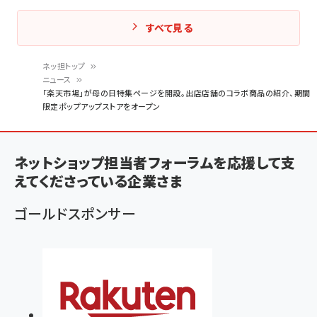
すべて見る
ネッ担トップ
ニュース
パ
「楽天市場」が母の日特集ページを開設。出店店舗のコラボ商品の紹介、期間
限定ポップアップストアをオープン
ン
く
ず
ネットショップ担当者フォーラムを応援して支
えてくださっている企業さま
ゴールドスポンサー