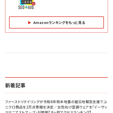
Amazonランキングをもっと見る
Amazon マーケティング・セールス全般関連書籍 の
Amazon ビジネス・経済関連書籍 の売れ筋ランキン
Amazon 経営戦略関連書籍 の売れ筋ランキング
売れ筋ランキング
グ
更新日時：2026/06/26 19:05
更新日時：2026/06/26 19:05
更新日時：2026/06/26 19:05
2億円を売り上げたプロが教える note×AI 最強の
anan(アンアン)2026/07/01号 No.2501[魅せる
ベインキャピタル 企業価値向上力の秘密
副業
カラダ2026／宮舘涼太]
￥2,640
￥1,870
￥880
イシューからはじめよ［改訂版］――知的生産の「シンプ
小さな会社は戦略が9割
anan(アンアン)2026/06/24号 No.2500増刊
ルな本質」
スペシャルエディション[王道エンタメの矜持／
￥1,980
新着記事
BTS]
￥2,200
￥1,100
ドリルを売るには穴を売れ
経営メモ 16年の起業家人生で得た知見
ファーストリテイリングが令和8年熊本地震の被災地緊急支援でユ
anan(アンアン)2026/07/08号 No.2502[2026
￥1,815
￥2,750
ニクロ商品を2万点寄贈を決定／女性向け空調ウェアを「イーザッ
年後半、あなたの恋と運命／山田涼介]
カマニアストア―ズ」が開発【ネッ担アクセスランキング】