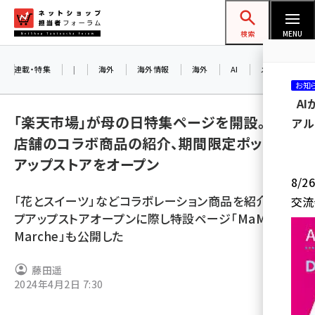
メ
ネットショップ担当者フォーラム
イ
検索
MENU
ン
コ
連載・特集
|
海外
海外情報
海外
AI
メタバース
お知
ン
A
テ
「楽天市場」が母の日特集ページを開設。出店
アル
ン
店舗のコラボ商品の紹介、期間限定ポップ
ツ
amazon (2258)
アップストアをオープン
に
8/
yahoo (1907)
移
「花とスイーツ」などコラボレーション商品を紹介。ポッ
交流
動
楽天 (1874)
プアップストアオープンに際し特設ページ「MaMa Gift
Marche」も公開した
ecbeing (1211)
アスクル (1122)
藤田遥
2024年4月2日 7:30
base (1083)
ビィ・フォアード (777)