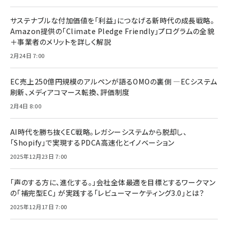
サステナブルな付加価値を「利益」につなげる新時代の成長戦略。
Amazon提供の「Climate Pledge Friendly」プログラムの全貌
＋事業者のメリットを詳しく解説
2月24日 7:00
EC売上250億円規模のアルペンが語るOMOの裏側 ―ECシステム
刷新、メディアコマース転換、評価制度
2月4日 8:00
AI時代を勝ち抜くEC戦略。レガシーシステムから脱却し、
「Shopify」で実現するPDCA高速化とイノベーション
2025年12月23日 7:00
「声のする方に、進化する。」会社全体最適を目標とするワークマン
の「補完型EC」 が実践する「レビューマーケティング3.0」とは？
2025年12月17日 7:00