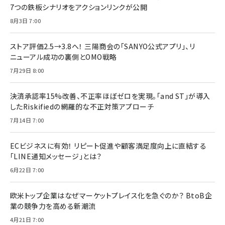
7つの鉄板シナリオをアクションリンクが公開
8月3日 7:00
ストア評価2.5→3.8へ！ 三陽商会の「SANYO公式アプリ」、リ
ニューアル成功の裏側とOMO戦略
7月29日 8:00
決済承認率15%改善、不正率ほぼゼロを実現。「and ST」が導入
したRiskifiedの網羅的な不正対策アプローチ
7月14日 7:00
ECビジネスに有効！ リピート促進や顧客満足度向上に直結する
「LINE通知メッセージ」とは？
6月22日 7:00
欧米トップ企業はなぜマーケットプレイス化を急ぐのか？ BtoB企
業の競争力を高める新潮流
4月21日 7:00