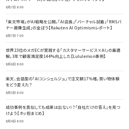
￥880
Brand Shift(ブランド・シフト): 「信頼」で選ばれ
影響力の武器［新版］：人を動かす七つの原理
8月7日 8:00
る時代の成長戦略
￥3,190
ママ投資家が育休中に１億貯めた株式投資
￥2,420
￥1,870
「楽天市場」がAI戦略を公開。「AI店長」「バーチャル試着」「RMSバ
ナー画像生成」の全ぼう【Rakuten AI Optimismレポート】
フィードバック経営 「沈黙の組織」から「高め合う
マーケティングの真実 P&G・グリコで学んだ失敗
組織」へ
と成長の法則
8月7日 7:00
組織の成果を最大化する ルールのデザイン
￥3,080
￥2,200
￥1,980
世界23位のメガECが実践する「カスタマーサービス×AI」の最適
解。3年で顧客満足度144%向上した【Lululemon事例】
Amazonランキングをもっと見る
Amazonランキングをもっと見る
8月6日 8:00
Amazonランキングをもっと見る
楽天、会話型の「AIコンシェルジュ」で注文額17％増。買い物体験
をどう変えた？
8月5日 8:00
成功事例を真似しても成果は出ない！？「自社だけの答え」を見つ
けよう【ネッ担まとめ】
8月4日 8:00