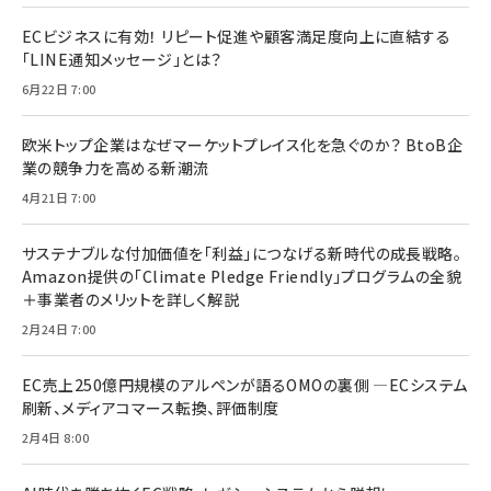
ECビジネスに有効！ リピート促進や顧客満足度向上に直結する
「LINE通知メッセージ」とは？
6月22日 7:00
欧米トップ企業はなぜマーケットプレイス化を急ぐのか？ BtoB企
業の競争力を高める新潮流
4月21日 7:00
サステナブルな付加価値を「利益」につなげる新時代の成長戦略。
Amazon提供の「Climate Pledge Friendly」プログラムの全貌
＋事業者のメリットを詳しく解説
2月24日 7:00
EC売上250億円規模のアルペンが語るOMOの裏側 ―ECシステム
刷新、メディアコマース転換、評価制度
2月4日 8:00