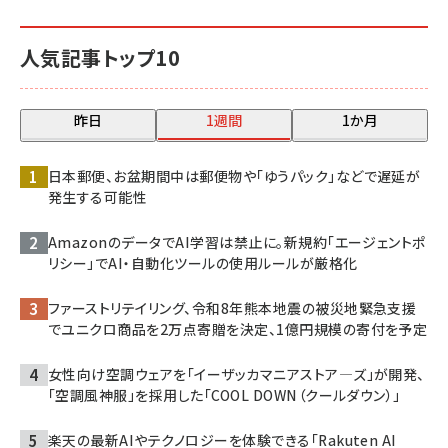
人気記事トップ10
昨日
1週間
1か月
日本郵便、お盆期間中は郵便物や「ゆうパック」などで遅延が
発生する可能性
AmazonのデータでAI学習は禁止に。新規約「エージェントポ
リシー」でAI・自動化ツールの使用ルールが厳格化
ファーストリテイリング、令和8年熊本地震の被災地緊急支援
でユニクロ商品を2万点寄贈を決定、1億円規模の寄付を予定
女性向け空調ウェアを「イーザッカマニアストア―ズ」が開発、
「空調風神服」を採用した「COOL DOWN（クールダウン）」
楽天の最新AIやテクノロジーを体験できる「Rakuten AI