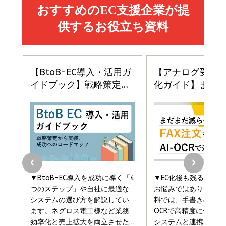
￥1,870
￥880
イシューからはじめよ［改訂版］――知的生産の「シンプ
小さな会社は戦略が9割
anan(アンアン)2026/06/24号 No.2500増刊
ルな本質」
スペシャルエディション[王道エンタメの矜持／
￥1,980
BTS]
￥2,200
￥1,100
ドリルを売るには穴を売れ
経営メモ 16年の起業家人生で得た知見
anan(アンアン)2026/07/08号 No.2502[2026
￥1,815
￥2,750
年後半、あなたの恋と運命／山田涼介]
￥880
Brand Shift(ブランド・シフト): 「信頼」で選ばれ
影響力の武器［新版］：人を動かす七つの原理
る時代の成長戦略
￥3,190
ママ投資家が育休中に１億貯めた株式投資
￥2,420
￥1,870
フィードバック経営 「沈黙の組織」から「高め合う
マーケティングの真実 P&G・グリコで学んだ失敗
組織」へ
と成長の法則
組織の成果を最大化する ルールのデザイン
￥3,080
￥2,200
￥1,980
Amazonランキングをもっと見る
Amazonランキングをもっと見る
Amazonランキングをもっと見る