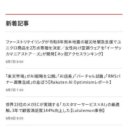
新着記事
ファーストリテイリングが令和8年熊本地震の被災地緊急支援でユ
ニクロ商品を2万点寄贈を決定／女性向け空調ウェアを「イーザッ
カマニアストア―ズ」が開発【ネッ担アクセスランキング】
8月7日 8:00
「楽天市場」がAI戦略を公開。「AI店長」「バーチャル試着」「RMSバ
ナー画像生成」の全ぼう【Rakuten AI Optimismレポート】
8月7日 7:00
世界23位のメガECが実践する「カスタマーサービス×AI」の最適
解。3年で顧客満足度144%向上した【Lululemon事例】
8月6日 8:00