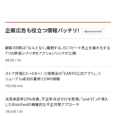
企画広告も役立つ情報バッチリ！
Sponsored
顧客の8割は「なんとなく」離脱する。ECリピート売上を最大化する
7つの鉄板シナリオをアクションリンクが公開
8月3日 7:00
ストア評価2.5→3.8へ！ 三陽商会の「SANYO公式アプリ」、リ
ニューアル成功の裏側とOMO戦略
7月29日 8:00
決済承認率15%改善、不正率ほぼゼロを実現。「and ST」が導入
したRiskifiedの網羅的な不正対策アプローチ
7月14日 7:00