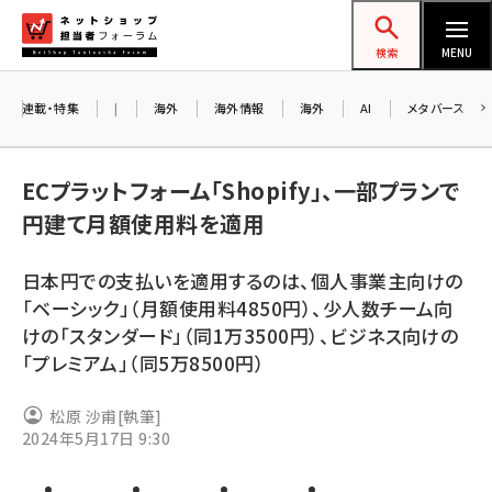
メ
ネットショップ担当者フォーラム
イ
検索
MENU
ン
コ
連載・特集
|
海外
海外情報
海外
AI
メタバース
ン
お知
A
テ
ECプラットフォーム「Shopify」、一部プランで
アル
ン
円建て月額使用料を適用
ツ
amazon (2259)
に
日本円での支払いを適用するのは、個人事業主向けの
8/
yahoo (1908)
移
「ベーシック」（月額使用料4850円）、少人数チーム向
交流
動
楽天 (1877)
けの「スタンダード」（同1万3500円）、ビジネス向けの
「プレミアム」（同5万8500円）
ecbeing (1211)
アスクル (1122)
松原 沙甫
[執筆]
2024年5月17日 9:30
base (1084)
ビィ・フォアード (782)