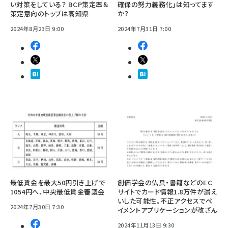
い対策をしている？ BCP策定率＆
確保の努力義務化」は知ってます
策定意向のトップは高知県
か？
2024年8月23日 9:00
2024年7月31日 7:00
最低賃金を最大50円引き上げで
創価学会の仏具・書籍などのEC
1054円へ、中央最低賃金審議会
サイトでカード情報1.8万件が漏え
いした可能性。不正アクセスでペ
2024年7月30日 7:30
イメントアプリケーションが改ざん
2024年11月13日 9:30