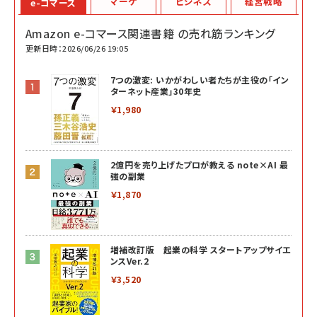
マーケ
ビジネス
経営戦略
e-コマース
Amazon e-コマース関連書籍 の売れ筋ランキング
更新日時：2026/06/26 19:05
7つの激変: いかがわしい者たちが主役の「イン
ターネット産業」30年史
￥1,980
2億円を売り上げたプロが教える note×AI 最
強の副業
￥1,870
増補改訂版 起業の科学 スタートアップサイエ
ンスVer.2
￥3,520