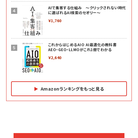
AIで集客する仕組み ～クリックされない時代
に選ばれるAI検索のセオリー～
￥1,760
これからはじめるAIO AI最適化の教科書
AEO・GEO・LLMOがこれ1冊でわかる
￥2,640
Amazonランキングをもっと見る
Amazon マーケティング・セールス全般関連書籍 の
Amazon ビジネス・経済関連書籍 の売れ筋ランキン
Amazon 経営戦略関連書籍 の売れ筋ランキング
売れ筋ランキング
グ
更新日時：2026/06/26 19:05
更新日時：2026/06/26 19:05
更新日時：2026/06/26 19:05
2億円を売り上げたプロが教える note×AI 最強の
anan(アンアン)2026/07/01号 No.2501[魅せる
ベインキャピタル 企業価値向上力の秘密
副業
カラダ2026／宮舘涼太]
￥2,640