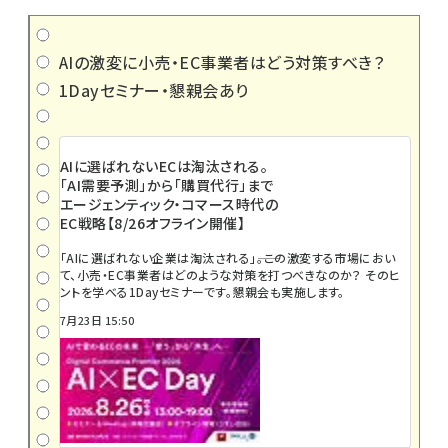
AIの激変に小売・EC事業者はどう対策すべき？
1Dayセミナー・懇親会あり
AIに選ばれないECは淘汰される。
「AI需要予測」から「購買代行」まで
エージェンティック・コマース時代の
EC戦略【8/26オフライン開催】
「AIに選ばれない企業は淘汰される」――。この激変する市場におい
て、小売・EC事業者はどのような対策を打つべきなのか？ そのヒ
ントを学べる1Dayセミナーです。懇親会も実施します。
7月23日 15:50