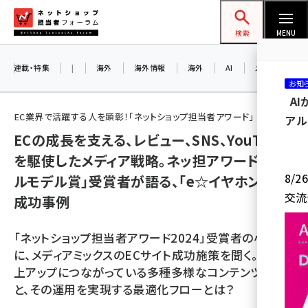
メ
ネットショップ担当者フォーラム
イ
検索
MENU
ン
コ
連載・特集
|
海外
海外情報
海外
AI
メタバース
お知
ン
A
テ
EC業界で活躍する人を顕彰！「ネットショップ担当者アワード」
アル
ン
ECの成長を支える、レビュー、SNS、YouTube
ツ
amazon (2259)
を駆使したメディア戦略。ネッ担アワード「ロー
に
8/
ルモデル賞」受賞者が語る、「e☆イヤホン」の
yahoo (1908)
移
交流
成功事例
動
楽天 (1876)
ecbeing (1211)
「ネットショップ担当者アワード2024」受賞者の小川氏
に、メディアミックスのECサイト成功施策を聞く。EC売
アスクル (1122)
上アップにつながっている多種多様なコンテンツ戦略
base (1083)
と、その運用を実現する最適化フローとは？
ビィ・フォアード (781)