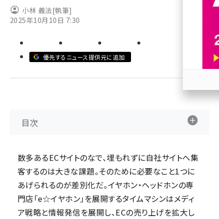
小林 義法
[執筆]
revico (744)
2025年10月10日 7:30
優先するニュース提供元に追加
参加
目次
数多あるECサイトのなで、埋もれずに自社サイトへ集
客するのは大きな課題。そのために必要なこと1つに
あげられるのが差別化だ。イヤホン・ヘッドホンの専
門店「e☆イヤホン」を展開するタイムマシンはメディ
ア戦略と情報発信を展開し、ECの売り上げを拡大し