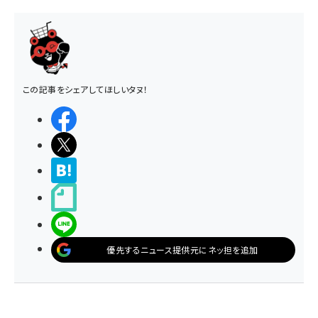
この記事をシェアしてほしいタヌ！
シェアする
ポストする
>ブクマする
noteで書く
LINEで送る
優先するニュース提供元にネッ担を追加