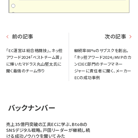
前の記事
次の記事
「EC運営は総合格闘技」。ネッ担
継続率88%のサブスクを創出。
アワード2024「ベストチーム賞」
「ネッ担アワード2024」MVPのカ
に輝いたマドラス丸山堅太氏に
ンロEC部門のチーフマネー
聞く最強のチーム作り
ジャーに責任者に聞く、メーカー
ECの成功事例
バックナンバー
売上35億円突破の工具ECに学ぶ、BtoBの
SNSデジタル戦略。戸田リーダーが継続し続
ける成功ノウハウを聞いてみた