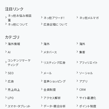
注目リンク
ネッ担お悩み相談
ネッ担アワード！
ネッ担メルマガ
室
ネッ担について
広告出稿について
カテゴリ
海外情報
海外
海外
AI
メタバース
集客
コンテンツマーケ
リスティング広告
アフィリエイト
ティング
SEO
メール
ソーシャル
広告
音声ショッピング
アプリ
売上向上
会員制度
CRM
LPO
アクセス解析
サイト最適化
スマホ・タブレット
データ・競合分析
ポイント制度