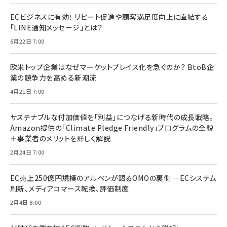
ECビジネスに有効！ リピート促進や顧客満足度向上に直結する
「LINE通知メッセージ」とは？
6月22日 7:00
欧米トップ企業はなぜマーケットプレイス化を急ぐのか？ BtoB企
業の競争力を高める新潮流
4月21日 7:00
サステナブルな付加価値を「利益」につなげる新時代の成長戦略。
Amazon提供の「Climate Pledge Friendly」プログラムの全貌
＋事業者のメリットを詳しく解説
2月24日 7:00
EC売上250億円規模のアルペンが語るOMOの裏側 ―ECシステム
刷新、メディアコマース転換、評価制度
2月4日 8:00