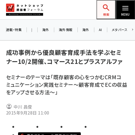
メ
ネットショップ担当者フォーラム
イ
検索
MENU
ン
コ
連載・特集
|
海外
海外情報
海外
AI
メタバース
お知
ン
AI
テ
成功事例から優良顧客育成手法を学ぶセミ
アル
ン
ナー10/2開催、コマース21とプラスアルファ
ツ
amazon (2259)
に
セミナーのテーマは「既存顧客の心をつかむCRMコ
8/
yahoo (1908)
移
ミュニケーション実践セミナー～顧客育成でECの収益
交流
動
楽天 (1877)
をアップさせる方法～」
ecbeing (1211)
中川 昌俊
アスクル (1124)
2015年9月28日 11:00
base (1084)
ビィ・フォアード (784)