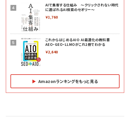
AIで集客する仕組み ～クリックされない時代
に選ばれるAI検索のセオリー～
￥1,760
これからはじめるAIO AI最適化の教科書
AEO・GEO・LLMOがこれ1冊でわかる
￥2,640
Amazonランキングをもっと見る
Amazon マーケティング・セールス全般関連書籍 の
Amazon ビジネス・経済関連書籍 の売れ筋ランキン
Amazon 経営戦略関連書籍 の売れ筋ランキング
売れ筋ランキング
グ
更新日時：2026/06/26 19:05
更新日時：2026/06/26 19:05
更新日時：2026/06/26 19:05
2億円を売り上げたプロが教える note×AI 最強の
anan(アンアン)2026/07/01号 No.2501[魅せる
ベインキャピタル 企業価値向上力の秘密
副業
カラダ2026／宮舘涼太]
￥2,640
￥1,870
￥880