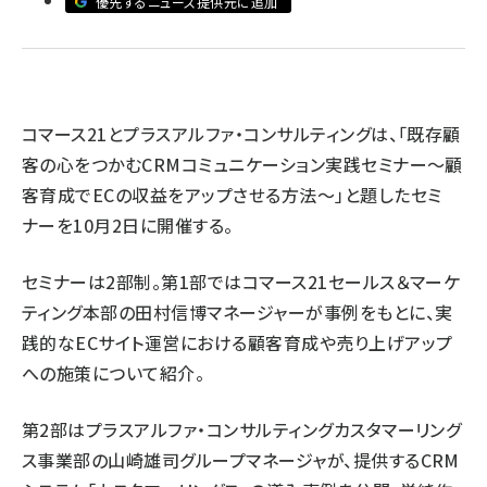
優先するニュース提供元に追加
revico (745)
コマース21とプラスアルファ・コンサルティングは、「既存顧
客の心をつかむCRMコミュニケーション実践セミナー～顧
客育成でECの収益をアップさせる方法～」と題したセミ
参加
ナーを10月2日に開催する。
セミナーは2部制。第1部ではコマース21セールス＆マーケ
ティング本部の田村信博マネージャーが事例をもとに、実
践的なECサイト運営における顧客育成や売り上げアップ
への施策について紹介。
第2部はプラスアルファ・コンサルティングカスタマーリング
ス事業部の山崎雄司グループマネージャが、提供するCRM