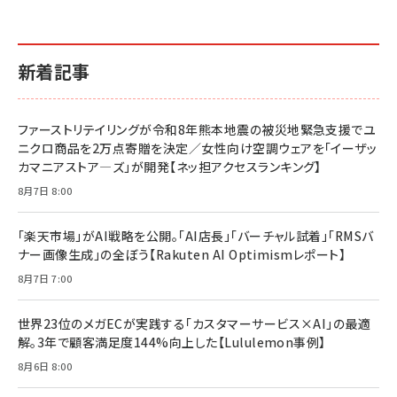
イシューからはじめよ［改訂版］――知的生産の「シンプ
小さな会社は戦略が9割
anan(アンアン)2026/06/24号 No.2500増刊
ルな本質」
スペシャルエディション[王道エンタメの矜持／
￥1,980
新着記事
BTS]
￥2,200
￥1,100
ドリルを売るには穴を売れ
経営メモ 16年の起業家人生で得た知見
ファーストリテイリングが令和8年熊本地震の被災地緊急支援でユ
anan(アンアン)2026/07/08号 No.2502[2026
￥1,815
￥2,750
ニクロ商品を2万点寄贈を決定／女性向け空調ウェアを「イーザッ
年後半、あなたの恋と運命／山田涼介]
カマニアストア―ズ」が開発【ネッ担アクセスランキング】
￥880
Brand Shift(ブランド・シフト): 「信頼」で選ばれ
影響力の武器［新版］：人を動かす七つの原理
8月7日 8:00
る時代の成長戦略
￥3,190
ママ投資家が育休中に１億貯めた株式投資
￥2,420
￥1,870
「楽天市場」がAI戦略を公開。「AI店長」「バーチャル試着」「RMSバ
ナー画像生成」の全ぼう【Rakuten AI Optimismレポート】
フィードバック経営 「沈黙の組織」から「高め合う
マーケティングの真実 P&G・グリコで学んだ失敗
組織」へ
と成長の法則
8月7日 7:00
組織の成果を最大化する ルールのデザイン
￥3,080
￥2,200
￥1,980
世界23位のメガECが実践する「カスタマーサービス×AI」の最適
解。3年で顧客満足度144%向上した【Lululemon事例】
Amazonランキングをもっと見る
Amazonランキングをもっと見る
8月6日 8:00
Amazonランキングをもっと見る