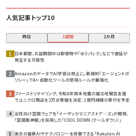
人気記事トップ10
昨日
1週間
1か月
日本郵便、お盆期間中は郵便物や「ゆうパック」などで遅延が
発生する可能性
AmazonのデータでAI学習は禁止に。新規約「エージェントポ
リシー」でAI・自動化ツールの使用ルールが厳格化
ファーストリテイリング、令和8年熊本地震の被災地緊急支援
でユニクロ商品を2万点寄贈を決定、1億円規模の寄付を予定
女性向け空調ウェアを「イーザッカマニアストア―ズ」が開発、
「空調風神服」を採用した「COOL DOWN（クールダウン）」
楽天の最新AIやテクノロジーを体験できる「Rakuten AI