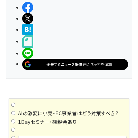
シェアする
ポストする
>ブクマする
noteで書く
LINEで送る
優先するニュース提供元にネッ担を追加
AIの激変に小売・EC事業者はどう対策すべき？
1Dayセミナー・懇親会あり