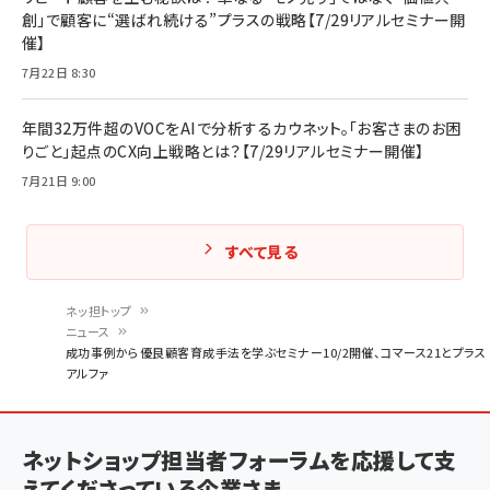
創」で顧客に“選ばれ続ける”プラスの戦略【7/29リアルセミナー開
催】
7月22日 8:30
年間32万件超のVOCをAIで分析するカウネット。「お客さまのお困
りごと」起点のCX向上戦略とは？【7/29リアルセミナー開催】
7月21日 9:00
すべて見る
ネッ担トップ
ニュース
パ
成功事例から優良顧客育成手法を学ぶセミナー10/2開催、コマース21とプラス
アルファ
ン
く
ず
ネットショップ担当者フォーラムを応援して支
えてくださっている企業さま