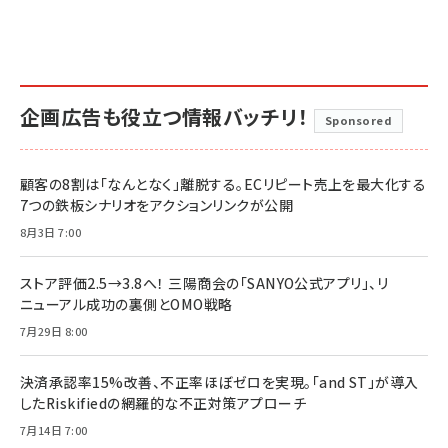
企画広告も役立つ情報バッチリ！
Sponsored
顧客の8割は「なんとなく」離脱する。ECリピート売上を最大化する
7つの鉄板シナリオをアクションリンクが公開
8月3日 7:00
ストア評価2.5→3.8へ！ 三陽商会の「SANYO公式アプリ」、リ
ニューアル成功の裏側とOMO戦略
7月29日 8:00
決済承認率15%改善、不正率ほぼゼロを実現。「and ST」が導入
したRiskifiedの網羅的な不正対策アプローチ
7月14日 7:00