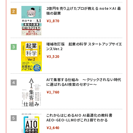
2億円を売り上げたプロが教える note×AI 最
強の副業
￥1,870
増補改訂版 起業の科学 スタートアップサイエ
ンスVer.2
￥3,520
AIで集客する仕組み ～クリックされない時代
に選ばれるAI検索のセオリー～
￥1,760
これからはじめるAIO AI最適化の教科書
AEO・GEO・LLMOがこれ1冊でわかる
￥2,640