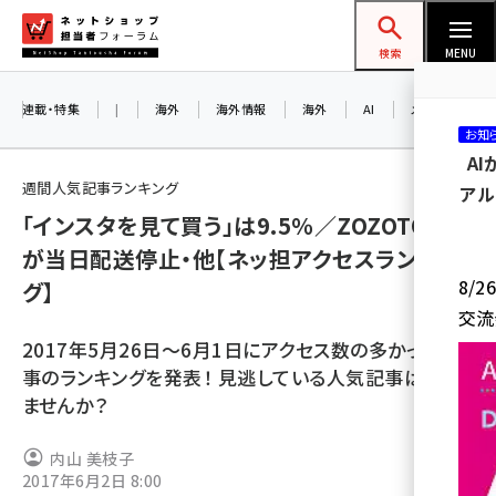
メ
ネットショップ担当者フォーラム
イ
検索
MENU
ン
コ
連載・特集
|
海外
海外情報
海外
AI
メタバース
お知
ン
A
テ
週間人気記事ランキング
アル
ン
「インスタを見て買う」は9.5％／ZOZOTOWN
ツ
amazon (2236)
が当日配送停止・他【ネッ担アクセスランキン
に
8/
グ】
yahoo (1896)
移
交流
動
楽天 (1865)
2017年5月26日～6月1日にアクセス数の多かった記
ecbeing (1204)
事のランキングを発表！ 見逃している人気記事はあり
ませんか？
アスクル (1112)
base (1068)
内山 美枝子
2017年6月2日 8:00
ビィ・フォアード (769)