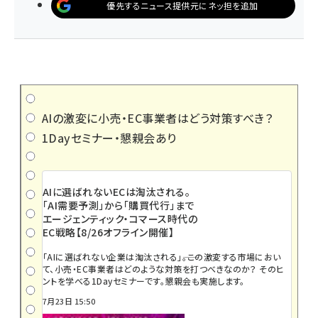
優先するニュース提供元にネッ担を追加
AIの激変に小売・EC事業者はどう対策すべき？
1Dayセミナー・懇親会あり
AIに選ばれないECは淘汰される。
「AI需要予測」から「購買代行」まで
エージェンティック・コマース時代の
EC戦略【8/26オフライン開催】
「AIに選ばれない企業は淘汰される」――。この激変する市場におい
て、小売・EC事業者はどのような対策を打つべきなのか？ そのヒ
ントを学べる1Dayセミナーです。懇親会も実施します。
7月23日 15:50