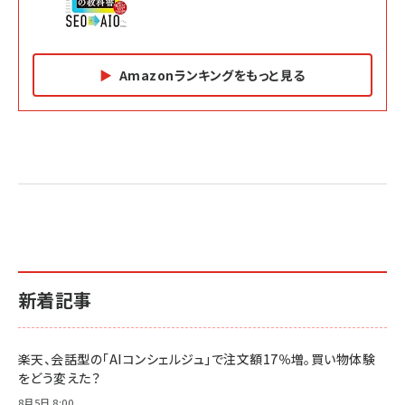
Amazonランキングをもっと見る
Amazon マーケティング・セールス全般関連書籍 の
Amazon ビジネス・経済関連書籍 の売れ筋ランキン
Amazon 経営戦略関連書籍 の売れ筋ランキング
売れ筋ランキング
グ
更新日時：2026/06/26 19:05
更新日時：2026/06/26 19:05
更新日時：2026/06/26 19:05
2億円を売り上げたプロが教える note×AI 最強の
anan(アンアン)2026/07/01号 No.2501[魅せる
ベインキャピタル 企業価値向上力の秘密
副業
カラダ2026／宮舘涼太]
￥2,640
￥1,870
￥880
イシューからはじめよ［改訂版］――知的生産の「シンプ
小さな会社は戦略が9割
anan(アンアン)2026/06/24号 No.2500増刊
ルな本質」
スペシャルエディション[王道エンタメの矜持／
￥1,980
新着記事
BTS]
￥2,200
￥1,100
ドリルを売るには穴を売れ
経営メモ 16年の起業家人生で得た知見
楽天、会話型の「AIコンシェルジュ」で注文額17％増。買い物体験
anan(アンアン)2026/07/08号 No.2502[2026
￥1,815
￥2,750
をどう変えた？
年後半、あなたの恋と運命／山田涼介]
￥880
8月5日 8:00