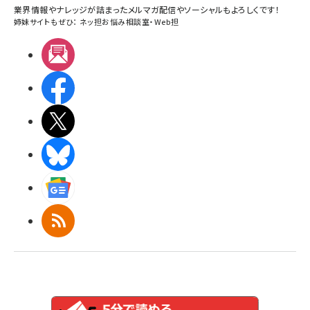
業界情報やナレッジが詰まったメルマガ配信やソーシャルもよろしくです！
姉妹サイトもぜひ：
ネッ担お悩み相談室
・
Web担
メルマガ
Facebook
X(エックス)
BlueSky
Googleニュース
RSS