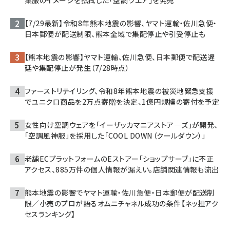
【7/29最新】令和8年熊本地震の影響、ヤマト運輸・佐川急便・
日本郵便が配送制限、熊本全域で集配停止や引受停止も
【熊本地震の影響】ヤマト運輸、佐川急便、日本郵便で配送遅
延や集配停止が発生（7/28時点）
ファーストリテイリング、令和8年熊本地震の被災地緊急支援
でユニクロ商品を2万点寄贈を決定、1億円規模の寄付を予定
女性向け空調ウェアを「イーザッカマニアストア―ズ」が開発、
「空調風神服」を採用した「COOL DOWN（クールダウン）」
老舗ECプラットフォームのEストアー「ショップサーブ」に不正
アクセス、885万件の個人情報が漏えい。店舗関連情報も流出
熊本地震の影響でヤマト運輸・佐川急便・日本郵便が配送制
限／小売のプロが語るオムニチャネル成功の条件【ネッ担アク
セスランキング】