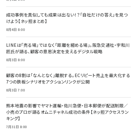
Brand Shift(ブランド・シフト): 「信頼」で選ばれ
影響力の武器［新版］：人を動かす七つの原理
る時代の成長戦略
￥3,190
ママ投資家が育休中に１億貯めた株式投資
成功事例を真似しても成果は出ない！？「自社だけの答え」を見つ
￥2,420
￥1,870
けよう【ネッ担まとめ】
フィードバック経営 「沈黙の組織」から「高め合う
8月4日 8:00
マーケティングの真実 P&G・グリコで学んだ失敗
組織」へ
と成長の法則
組織の成果を最大化する ルールのデザイン
￥3,080
￥2,200
LINEは「売る場」ではなく「距離を縮める場」。阪急交通社・宇和川
￥1,980
匠氏が語る、顧客の意思決定を支えるデジタル戦略
8月3日 8:00
Amazonランキングをもっと見る
Amazonランキングをもっと見る
Amazonランキングをもっと見る
顧客の8割は「なんとなく」離脱する。ECリピート売上を最大化する
7つの鉄板シナリオをアクションリンクが公開
8月3日 7:00
熊本地震の影響でヤマト運輸・佐川急便・日本郵便が配送制限／
小売のプロが語るオムニチャネル成功の条件【ネッ担アクセスラン
キング】
7月31日 8:00