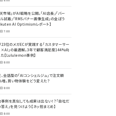
日 8:00
天市場」がAI戦略を公開。「AI店長」「バー
ャル試着」「RMSバナー画像生成」の全ぼう
akuten AI Optimismレポート】
日 7:00
界23位のメガECが実践する「カスタマーサー
ス×AI」の最適解。3年で顧客満足度144%向
た【Lululemon事例】
日 8:00
天、会話型の「AIコンシェルジュ」で注文額
7％増。買い物体験をどう変えた？
日 8:00
功事例を真似しても成果は出ない！？「自社だ
の答え」を見つけよう【ネッ担まとめ】
日 8:00