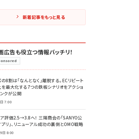
新着記事をもっと見る
画広告も役立つ情報バッチリ！
ponsored
客の8割は「なんとなく」離脱する。ECリピート
上を最大化する7つの鉄板シナリオをアクショ
リンクが公開
日 7:00
ア評価2.5→3.8へ！ 三陽商会の「SANYO公
アプリ」、リニューアル成功の裏側とOMO戦略
9日 8:00