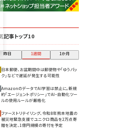
base (1083)
ビィ・フォアード (781)
revico (744)
気記事トップ10
昨日
1週間
1か月
日本郵便、お盆期間中は郵便物や「ゆうパッ
ク」などで遅延が発生する可能性
AmazonのデータでAI学習は禁止に。新規
約「エージェントポリシー」でAI・自動化ツー
ルの使用ルールが厳格化
ファーストリテイリング、令和8年熊本地震の
被災地緊急支援でユニクロ商品を2万点寄
贈を決定、1億円規模の寄付を予定