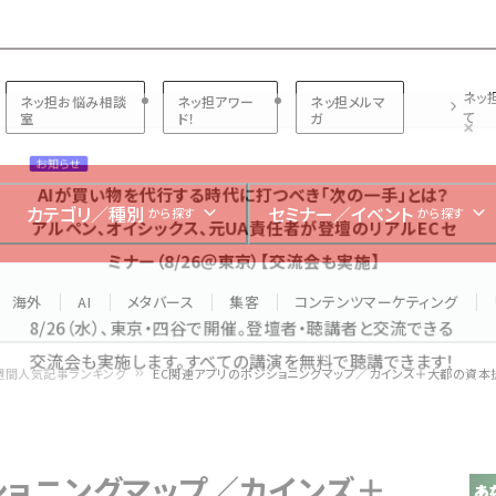
プ担当者フォーラム
ネッ
ネッ担お悩み相談
ネッ担アワー
ネッ担メルマ
て
室
ド！
ガ
お知らせ
AIが買い物を代行する時代に打つべき「次の一手」とは？
カテゴリ／種別
セミナー／イベント
から探す
から探す
アルペン、オイシックス、元UA責任者が登壇のリアルECセ
ミナー（8/26＠東京）【交流会も実施】
海外
AI
メタバース
集客
コンテンツマーケティング
8/26（水）、東京・四谷で開催。登壇者・聴講者と交流できる
交流会も実施します。すべての講演を無料で聴講できます！
週間人気記事ランキング
EC関連アプリのポジショニングマップ／カインズ＋大都の資本
ショニングマップ／カインズ＋