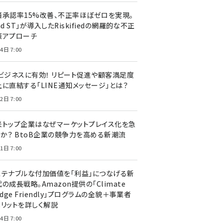
済承認率15%改善、不正率ほぼゼロを実現。
nd ST」が導入したRiskifiedの網羅的な不正
策アプローチ
4日 7:00
Cビジネスに有効！ リピート促進や顧客満足度
上に直結する「LINE通知メッセージ」とは？
2日 7:00
米トップ企業はなぜマーケットプレイス化を急
のか？ BtoB企業の競争力を高める新潮流
1日 7:00
ステナブルな付加価値を「利益」につなげる新
の成長戦略。Amazon提供の「Climate
edge Friendly」プログラムの全貌＋事業者
メリットを詳しく解説
4日 7:00