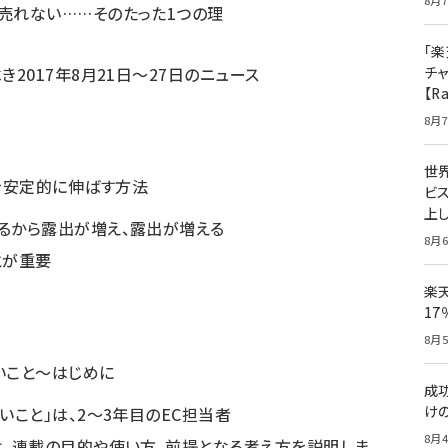
8月7
売れない……そのたった1つの理
「楽
2017年8月21日〜27日のニュース
チ
【R
8月7
世
を安定的に伸ばす方法
ビ
上し
るから露出が増え、露出が増える
8月6
とが重要
楽
1
8月5
いこと～はじめに
成
け
いこと」は、2～3年目のEC担当者
8月4
は、連載の目的や使い方、前提となる考え方を説明しま