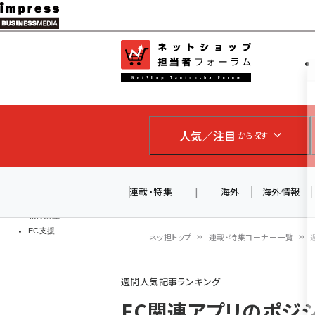
メ
イ
EC担当者
ネットショッ
ン
Web担当者
コ
製品導入
ン
企業IT
ソフト開発
テ
IoT・AI
人気／注目
から探す
ン
DCクラウド
研究・調査
ツ
エネルギー
に
連載・特集
|
海外
海外情報
ドローン
移
教育講座
EC支援
動
ネッ担トップ
連載・特集コーナー一覧
パ
週間人気記事ランキング
ン
EC関連アプリのポジ