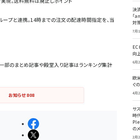
実現。送料無料は廃止しポイント
決
「a
ループと連携。14時までの注文の配達時間指定を、当
対
7月1
E
向
6月2
。一部のまとめ記事や殿堂入り記事はランキング集計
欧
ぐ
4月2
お知らせ
808
サ
時代
Pl
シェアする
の
ポストする
2月2