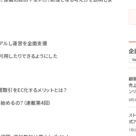
ーアルし運営を全面支援
企
利用したりできるようにした
S
顧
売
業間取引をEC化するメリットとは？
ン
8月3
て始めるの？（連載第4回）
スト
式
7月2