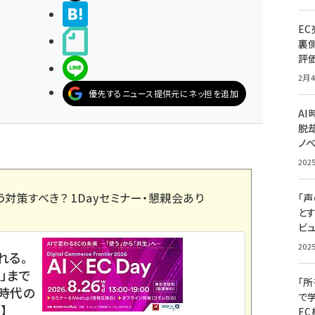
>ブクマする
E
noteで書く
裏
評
LINEで送る
2月4
優先するニュース提供元にネッ担を追加
A
脱却
ノ
202
う対策すべき？ 1Dayセミナー・懇親会あり
「
と
ビュ
202
れる。
」まで
「
ス時代の
で
】
E