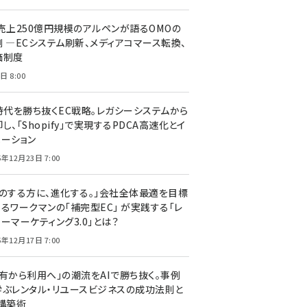
C売上250億円規模のアルペンが語るOMOの
側 ―ECシステム刷新、メディアコマース転換、
価制度
日 8:00
I時代を勝ち抜くEC戦略。レガシーシステムから
し、「Shopify」で実現するPDCA高速化とイ
ベーション
5年12月23日 7:00
声のする方に、進化する。」会社全体最適を目標
するワークマンの「補完型EC」 が実践する「レ
ーマーケティング3.0」とは？
5年12月17日 7:00
所有から利用へ」の潮流をAIで勝ち抜く。事例
学ぶレンタル・リユースビジネスの成功法則と
C構築術