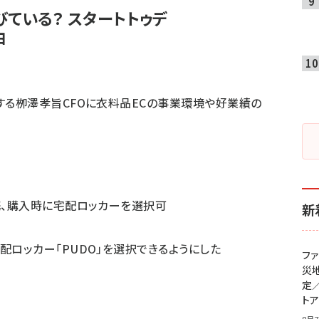
伸びている？ スタートトゥデ
由
する栁澤孝旨CFOに衣料品ECの事業環境や好業績の
携、購入時に宅配ロッカーを選択可
新
ロッカー「PUDO」を選択できるようにした
フ
災
定
ト