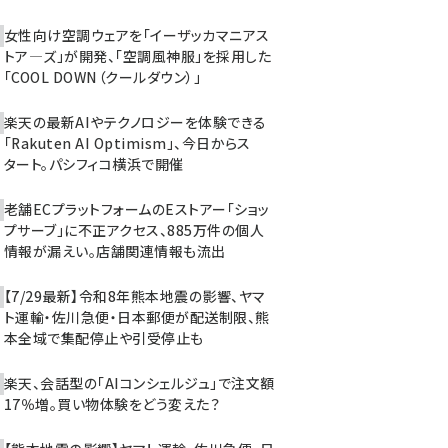
女性向け空調ウェアを「イーザッカマニアス
トア―ズ」が開発、「空調風神服」を採用した
「COOL DOWN（クールダウン）」
楽天の最新AIやテクノロジーを体験できる
「Rakuten AI Optimism」、今日からス
タート。パシフィコ横浜で開催
老舗ECプラットフォームのEストアー「ショッ
プサーブ」に不正アクセス、885万件の個人
情報が漏えい。店舗関連情報も流出
【7/29最新】令和8年熊本地震の影響、ヤマ
ト運輸・佐川急便・日本郵便が配送制限、熊
本全域で集配停止や引受停止も
楽天、会話型の「AIコンシェルジュ」で注文額
17％増。買い物体験をどう変えた？