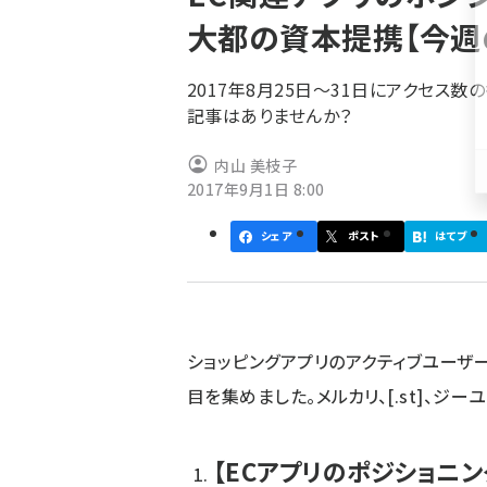
く
大都の資本提携【今週
ず
2017年8月25日～31日にアクセス
記事はありませんか？
内山 美枝子
2017年9月1日 8:00
シェア
ポスト
はてブ
ショッピングアプリのアクティブユーザ
目を集めました。メルカリ、[.st]、
【ECアプリのポジショニ