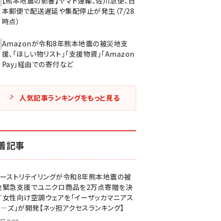
【熊本地震の影響】ヤマト運輸、佐川急便、日
本郵便で配送遅延や集配停止が発生（7/28
時点）
Amazonが令和8年熊本地震の被災地支
援、「ほしい物リスト」「支援物資」「Amazon
Pay」経由での寄付など
人気記事ランキングをもっと見る
着記事
ァーストリテイリングが令和8年熊本地震の被
地緊急支援でユニクロ商品を2万点寄贈を決
／女性向け空調ウェアを「イーザッカマニアス
ア―ズ」が開発【ネッ担アクセスランキング】