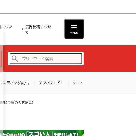
担につい
広告出稿につい
て
MENU
リスティング広告
アフィリエイト
SEO
メール
ソーシャル
amazon (2259)
yahoo (1908)
提携【今週の人気記事】
楽天 (1876)
ecbeing (1211)
アスクル (1122)