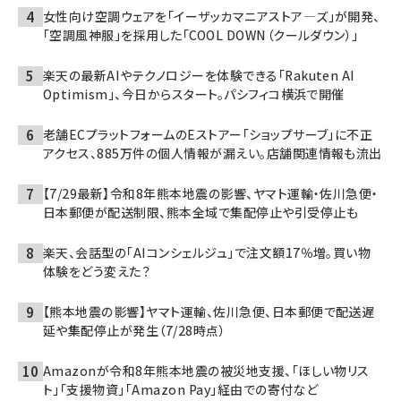
女性向け空調ウェアを「イーザッカマニアストア―ズ」が開発、
「空調風神服」を採用した「COOL DOWN（クールダウン）」
楽天の最新AIやテクノロジーを体験できる「Rakuten AI
Optimism」、今日からスタート。パシフィコ横浜で開催
老舗ECプラットフォームのEストアー「ショップサーブ」に不正
アクセス、885万件の個人情報が漏えい。店舗関連情報も流出
【7/29最新】令和8年熊本地震の影響、ヤマト運輸・佐川急便・
日本郵便が配送制限、熊本全域で集配停止や引受停止も
楽天、会話型の「AIコンシェルジュ」で注文額17％増。買い物
体験をどう変えた？
【熊本地震の影響】ヤマト運輸、佐川急便、日本郵便で配送遅
延や集配停止が発生（7/28時点）
Amazonが令和8年熊本地震の被災地支援、「ほしい物リス
ト」「支援物資」「Amazon Pay」経由での寄付など