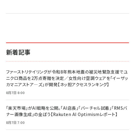
売れ筋ランキング
グ
更新日時：2026/06/26 19:05
更新日時：2026/06/26 19:05
更新日時：2026/06/26 19:05
2億円を売り上げたプロが教える note×AI 最強の
anan(アンアン)2026/07/01号 No.2501[魅せる
ベインキャピタル 企業価値向上力の秘密
副業
カラダ2026／宮舘涼太]
￥2,640
￥1,870
￥880
イシューからはじめよ［改訂版］――知的生産の「シンプ
小さな会社は戦略が9割
anan(アンアン)2026/06/24号 No.2500増刊
ルな本質」
スペシャルエディション[王道エンタメの矜持／
￥1,980
新着記事
BTS]
￥2,200
￥1,100
ドリルを売るには穴を売れ
経営メモ 16年の起業家人生で得た知見
ファーストリテイリングが令和8年熊本地震の被災地緊急支援でユ
anan(アンアン)2026/07/08号 No.2502[2026
￥1,815
￥2,750
ニクロ商品を2万点寄贈を決定／女性向け空調ウェアを「イーザッ
年後半、あなたの恋と運命／山田涼介]
カマニアストア―ズ」が開発【ネッ担アクセスランキング】
￥880
Brand Shift(ブランド・シフト): 「信頼」で選ばれ
影響力の武器［新版］：人を動かす七つの原理
8月7日 8:00
る時代の成長戦略
￥3,190
ママ投資家が育休中に１億貯めた株式投資
￥2,420
￥1,870
「楽天市場」がAI戦略を公開。「AI店長」「バーチャル試着」「RMSバ
ナー画像生成」の全ぼう【Rakuten AI Optimismレポート】
フィードバック経営 「沈黙の組織」から「高め合う
マーケティングの真実 P&G・グリコで学んだ失敗
組織」へ
と成長の法則
8月7日 7:00
組織の成果を最大化する ルールのデザイン
￥3,080
￥2,200
￥1,980