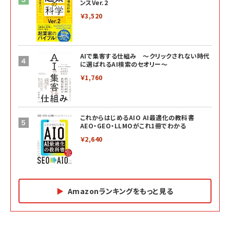
ンスVer.2
￥3,520
AIで集客する仕組み ～クリックされない時代
に選ばれるAI検索のセオリー～
￥1,760
これからはじめるAIO AI最適化の教科書
AEO・GEO・LLMOがこれ1冊でわかる
￥2,640
Amazonランキングをもっと見る
Amazon マーケティング・セールス全般関連書籍 の
Amazon ビジネス・経済関連書籍 の売れ筋ランキン
Amazon 経営戦略関連書籍 の売れ筋ランキング