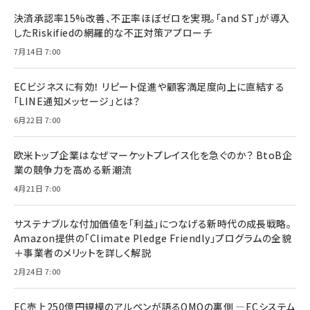
決済承認率15%改善、不正率ほぼゼロを実現。「and ST」が導入
したRiskifiedの網羅的な不正対策アプローチ
7月14日 7:00
ECビジネスに有効！ リピート促進や顧客満足度向上に直結する
「LINE通知メッセージ」とは？
6月22日 7:00
欧米トップ企業はなぜマーケットプレイス化を急ぐのか？ BtoB企
業の競争力を高める新潮流
4月21日 7:00
サステナブルな付加価値を「利益」につなげる新時代の成長戦略。
Amazon提供の「Climate Pledge Friendly」プログラムの全貌
＋事業者のメリットを詳しく解説
2月24日 7:00
EC売上250億円規模のアルペンが語るOMOの裏側 ―ECシステム