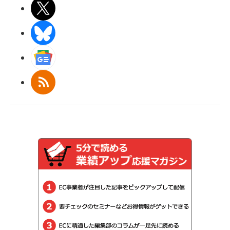
X(エックス)
BlueSky
Googleニュース
RSS