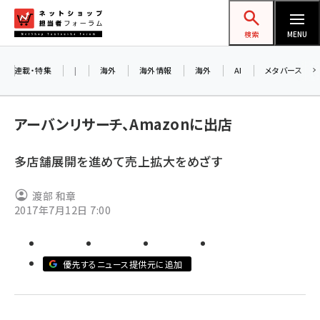
メ
ネットショップ担当者フォーラム
イ
検索
MENU
ン
コ
連載・特集
|
海外
海外情報
海外
AI
メタバース
ン
お知
A
テ
アーバンリサーチ、Amazonに出店
ア
ン
ツ
多店舗展開を進めて売上拡大をめざす
amazon (2259)
に
8/
yahoo (1907)
移
渡部 和章
交
動
2017年7月12日 7:00
楽天 (1874)
ecbeing (1211)
優先するニュース提供元に追加
アスクル (1122)
base (1083)
ビィ・フォアード (778)