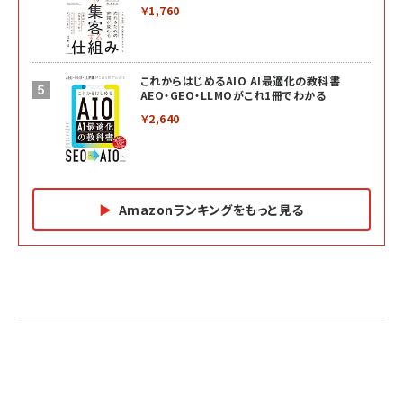
￥1,760
これからはじめるAIO AI最適化の教科書
AEO・GEO・LLMOがこれ1冊でわかる
￥2,640
Amazonランキングをもっと見る
Amazon マーケティング・セールス全般関連書籍 の
Amazon ビジネス・経済関連書籍 の売れ筋ランキン
Amazon 経営戦略関連書籍 の売れ筋ランキング
売れ筋ランキング
グ
更新日時：2026/06/26 19:05
更新日時：2026/06/26 19:05
更新日時：2026/06/26 19:05
2億円を売り上げたプロが教える note×AI 最強の
anan(アンアン)2026/07/01号 No.2501[魅せる
ベインキャピタル 企業価値向上力の秘密
副業
カラダ2026／宮舘涼太]
￥2,640
￥1,870
￥880
イシューからはじめよ［改訂版］――知的生産の「シンプ
小さな会社は戦略が9割
anan(アンアン)2026/06/24号 No.2500増刊