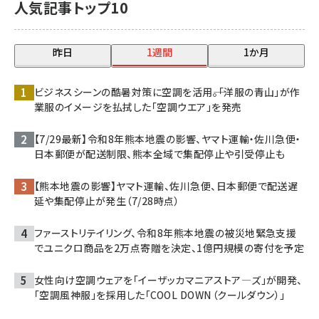
人気記事トップ10
昨日
1週間
1か月
ビジネスシーンの酷暑対策に空調を活用――。「洋服の青山」が作
業服のイメージを払拭した「空調ウエア」を発売
【7/29最新】令和8年熊本地震の影響、ヤマト運輸・佐川急便・
日本郵便が配送制限、熊本全域で集配停止や引受停止も
【熊本地震の影響】ヤマト運輸、佐川急便、日本郵便で配送遅
延や集配停止が発生（7/28時点）
ファーストリテイリング、令和8年熊本地震の被災地緊急支援
でユニクロ商品を2万点寄贈を決定、1億円規模の寄付を予定
女性向け空調ウェアを「イーザッカマニアストア―ズ」が開発、
「空調風神服」を採用した「COOL DOWN（クールダウン）」