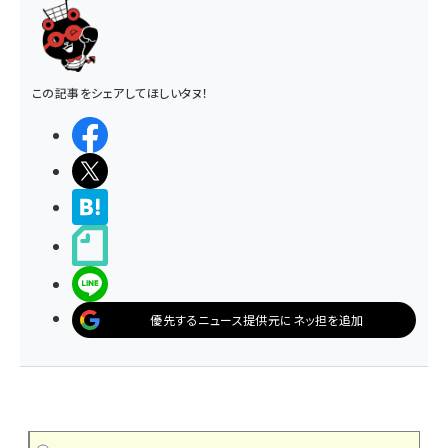
この記事をシェアしてほしいタヌ！
シェアする
ポストする
>ブクマする
noteで書く
LINEで送る
優先するニュース提供元にネッ担を追加