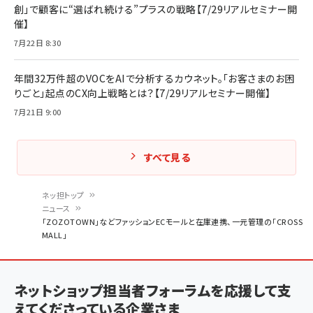
創」で顧客に“選ばれ続ける”プラスの戦略【7/29リアルセミナー開
催】
7月22日 8:30
年間32万件超のVOCをAIで分析するカウネット。「お客さまのお困
りごと」起点のCX向上戦略とは？【7/29リアルセミナー開催】
7月21日 9:00
すべて見る
ネッ担トップ
ニュース
パ
「ZOZOTOWN」などファッションECモールと在庫連携、一元管理の「CROSS
MALL」
ン
く
ず
ネットショップ担当者フォーラムを応援して支
えてくださっている企業さま