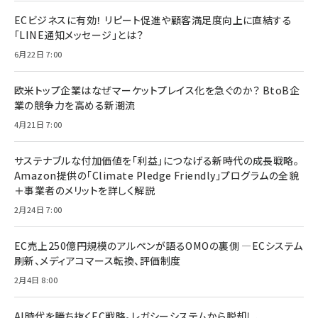
ECビジネスに有効！ リピート促進や顧客満足度向上に直結する
「LINE通知メッセージ」とは？
6月22日 7:00
欧米トップ企業はなぜマーケットプレイス化を急ぐのか？ BtoB企
業の競争力を高める新潮流
4月21日 7:00
サステナブルな付加価値を「利益」につなげる新時代の成長戦略。
Amazon提供の「Climate Pledge Friendly」プログラムの全貌
＋事業者のメリットを詳しく解説
2月24日 7:00
EC売上250億円規模のアルペンが語るOMOの裏側 ―ECシステム
刷新、メディアコマース転換、評価制度
2月4日 8:00
AI時代を勝ち抜くEC戦略。レガシーシステムから脱却し、