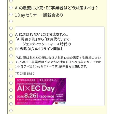
AIの激変に小売・EC事業者はどう対策すべき？
1Dayセミナー・懇親会あり
AIに選ばれないECは淘汰される。
「AI需要予測」から「購買代行」まで
エージェンティック・コマース時代の
EC戦略【8/26オフライン開催】
「AIに選ばれない企業は淘汰される」――。この激変する市場におい
て、小売・EC事業者はどのような対策を打つべきなのか？ そのヒ
ントを学べる1Dayセミナーです。懇親会も実施します。
7月23日 15:50