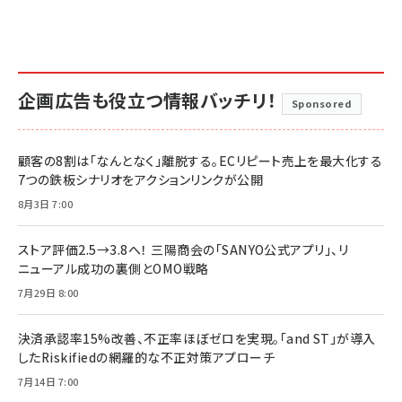
企画広告も役立つ情報バッチリ！
Sponsored
顧客の8割は「なんとなく」離脱する。ECリピート売上を最大化する
7つの鉄板シナリオをアクションリンクが公開
8月3日 7:00
ストア評価2.5→3.8へ！ 三陽商会の「SANYO公式アプリ」、リ
ニューアル成功の裏側とOMO戦略
7月29日 8:00
決済承認率15%改善、不正率ほぼゼロを実現。「and ST」が導入
したRiskifiedの網羅的な不正対策アプローチ
7月14日 7:00