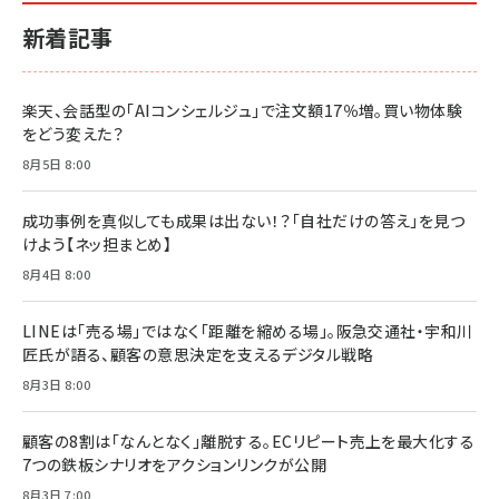
ルな本質」
スペシャルエディション[王道エンタメの矜持／
￥1,980
新着記事
BTS]
￥2,200
￥1,100
ドリルを売るには穴を売れ
経営メモ 16年の起業家人生で得た知見
楽天、会話型の「AIコンシェルジュ」で注文額17％増。買い物体験
anan(アンアン)2026/07/08号 No.2502[2026
￥1,815
￥2,750
をどう変えた？
年後半、あなたの恋と運命／山田涼介]
￥880
8月5日 8:00
Brand Shift(ブランド・シフト): 「信頼」で選ばれ
影響力の武器［新版］：人を動かす七つの原理
る時代の成長戦略
￥3,190
ママ投資家が育休中に１億貯めた株式投資
成功事例を真似しても成果は出ない！？「自社だけの答え」を見つ
￥2,420
￥1,870
けよう【ネッ担まとめ】
フィードバック経営 「沈黙の組織」から「高め合う
8月4日 8:00
マーケティングの真実 P&G・グリコで学んだ失敗
組織」へ
と成長の法則
組織の成果を最大化する ルールのデザイン
￥3,080
￥2,200
LINEは「売る場」ではなく「距離を縮める場」。阪急交通社・宇和川
￥1,980
匠氏が語る、顧客の意思決定を支えるデジタル戦略
8月3日 8:00
Amazonランキングをもっと見る
Amazonランキングをもっと見る
Amazonランキングをもっと見る
顧客の8割は「なんとなく」離脱する。ECリピート売上を最大化する
7つの鉄板シナリオをアクションリンクが公開
8月3日 7:00