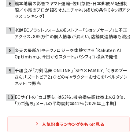
熊本地震の影響でヤマト運輸・佐川急便・日本郵便が配送制
限／小売のプロが語るオムニチャネル成功の条件【ネッ担アク
セスランキング】
老舗ECプラットフォームのEストアー「ショップサーブ」に不正
アクセス、885万件の個人情報が漏えい。店舗関連情報も流出
楽天の最新AIやテクノロジーを体験できる「Rakuten AI
Optimism」、今日からスタート。パシフィコ横浜で開催
千趣会が「刀剣乱舞 ONLINE」「SPY×FAMILY」「くまのプー
さん」「ズートピア2」などのキャラクターおせちを「ベルメゾン
ネット」で販売
ECサイトの「カゴ落ち」は63%、機会損失額は売上の2.8倍、
「カゴ落ち」メールの平均開封率42%【2026年上半期】
人気記事ランキングをもっと見る