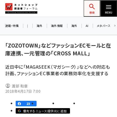
メ
ネットショップ担当者フォーラム
イ
検索
MENU
ン
コ
連載・特集
|
海外
海外情報
海外
AI
メタバース
ン
テ
「ZOZOTOWN」などファッションECモールと在
ン
庫連携、一元管理の「CROSS MALL」
ツ
amazon (2236)
に
近日中に「MAGASEEK（マガシーク）」などへの対応も
yahoo (1896)
移
8
計画、ファッションEC事業者の業務効率化を支援する
交
動
楽天 (1865)
渡部 和章
ecbeing (1204)
2018年4月17日 7:00
アスクル (1112)
23
base (1068)
優先するニュース提供元に追加
ビィ・フォアード (769)