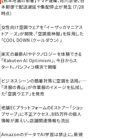
【熊本地震の影響】ヤマト運輸、佐川急便、日
本郵便で配送遅延や集配停止が発生（7/28
時点）
女性向け空調ウェアを「イーザッカマニアス
トア―ズ」が開発、「空調風神服」を採用した
「COOL DOWN（クールダウン）」
楽天の最新AIやテクノロジーを体験できる
「Rakuten AI Optimism」、今日からス
タート。パシフィコ横浜で開催
ビジネスシーンの酷暑対策に空調を活用――。
「洋服の青山」が作業服のイメージを払拭し
た「空調ウエア」を発売
老舗ECプラットフォームのEストアー「ショッ
プサーブ」に不正アクセス、885万件の個人
情報が漏えい。店舗関連情報も流出
AmazonのデータでAI学習は禁止に。新規