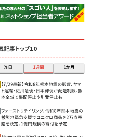
base (1075)
ビィ・フォアード (773)
revico (739)
気記事トップ10
昨日
1週間
1か月
【7/29最新】令和8年熊本地震の影響、ヤマ
ト運輸・佐川急便・日本郵便が配送制限、熊
本全域で集配停止や引受停止も
ファーストリテイリング、令和8年熊本地震の
被災地緊急支援でユニクロ商品を2万点寄
贈を決定、1億円規模の寄付を予定