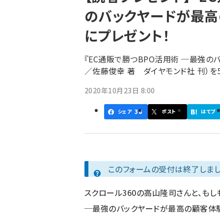
く
のバックヤードが最高
ず
にプレゼント！
『EC通販で勝つBPO活用術 ─最強
／佐藤俊幸 著 ダイヤモンド社 刊）を
2020年10月23日 8:00
38
シェア
ポスト
はてブ
このフォームの受付は終了しまし
スクロール360の高山隆司さんと、もし
─最強のバックヤードが最高の顧客体験