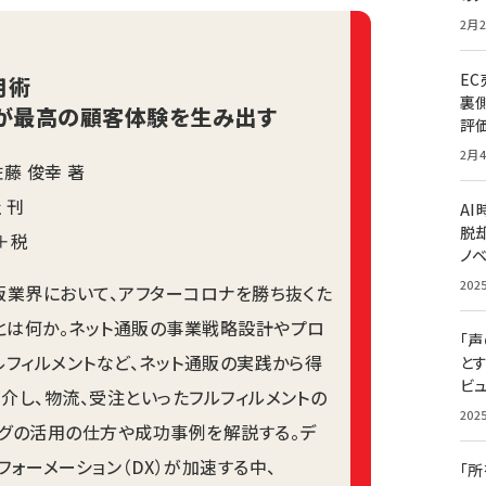
2月2
E
用術
裏
が最高の顧客体験を生み出す
評
2月4
佐藤 俊幸 著
 刊
A
脱却
円＋税
ノ
202
販業界において、アフターコロナを勝ち抜くた
とは何か。ネット通販の事業戦略設計やプロ
「
ルフィルメントなど、ネット通販の実践から得
と
ビュ
介し、物流、受注といったフルフィルメントの
202
ングの活用の仕方や成功事例を解説する。デ
フォーメーション（DX）が加速する中、
「