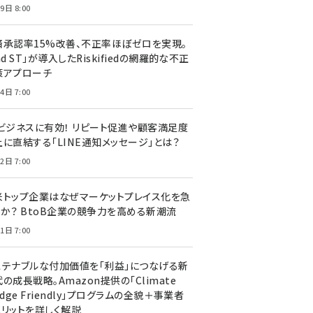
9日 8:00
済承認率15%改善、不正率ほぼゼロを実現。
nd ST」が導入したRiskifiedの網羅的な不正
策アプローチ
4日 7:00
Cビジネスに有効！ リピート促進や顧客満足度
上に直結する「LINE通知メッセージ」とは？
2日 7:00
米トップ企業はなぜマーケットプレイス化を急
のか？ BtoB企業の競争力を高める新潮流
1日 7:00
ステナブルな付加価値を「利益」につなげる新
の成長戦略。Amazon提供の「Climate
edge Friendly」プログラムの全貌＋事業者
メリットを詳しく解説