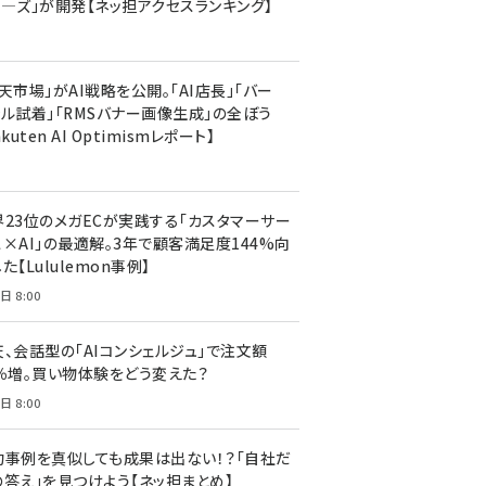
ア―ズ」が開発【ネッ担アクセスランキング】
天市場」がAI戦略を公開。「AI店長」「バー
ャル試着」「RMSバナー画像生成」の全ぼう
akuten AI Optimismレポート】
界23位のメガECが実践する「カスタマーサー
ス×AI」の最適解。3年で顧客満足度144%向
た【Lululemon事例】
日 8:00
天、会話型の「AIコンシェルジュ」で注文額
7％増。買い物体験をどう変えた？
日 8:00
功事例を真似しても成果は出ない！？「自社だ
の答え」を見つけよう【ネッ担まとめ】