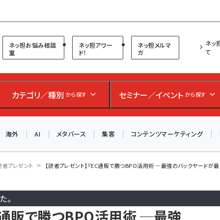
プ担当者フォーラム
ネッ
ネッ担お悩み相談
ネッ担アワー
ネッ担メルマ
て
室
ド！
ガ
お知らせ
AIが買い物を代行する時代に打つべき「次の一手」とは？
アルペン、オイシックス、元UA責任者が登壇のリアルECセ
カテゴリ／種別
セミナー／イベント
から探す
から探す
ミナー（8/26＠東京）【交流会も実施】
海外
AI
メタバース
集客
コンテンツマーケティング
8/26（水）、東京・四谷で開催。登壇者・聴講者と交流できる
交流会も実施します。すべての講演を無料で聴講できます！
読者プレゼント
【読者プレゼント】『EC通販で勝つBPO活用術 ─最強のバックヤードが
た。
C通販で勝つBPO活用術 ─最強