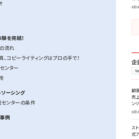
計
8月4
体験を完結！
トの流れ
、コピーライティングはプロの手で！
企
センター
S
を
顧
トソーシング
売
流センターの条件
ン
8月3
功事例
スト
式