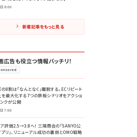
日 8:00
新着記事をもっと見る
画広告も役立つ情報バッチリ！
ponsored
客の8割は「なんとなく」離脱する。ECリピート
上を最大化する7つの鉄板シナリオをアクショ
リンクが公開
日 7:00
ア評価2.5→3.8へ！ 三陽商会の「SANYO公
アプリ」、リニューアル成功の裏側とOMO戦略