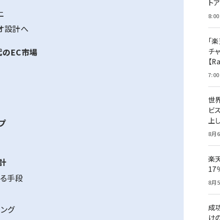
ト
上
8:00
オ設計へ
「楽
チ
代のEC市場
【R
7:00
世
ビ
上し
プ
8月6
楽
計
1
する手段
8月5
成
ング
け