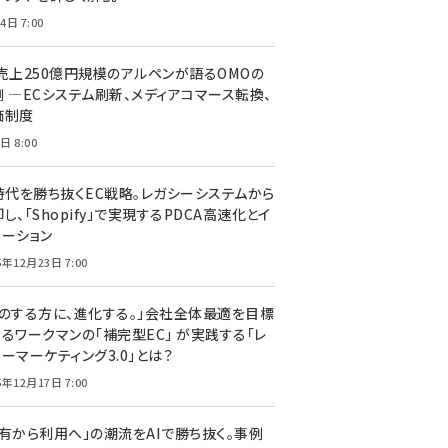
4日 7:00
C売上250億円規模のアルペンが語るOMOの
側 ―ECシステム刷新、メディアコマース転換、
価制度
日 8:00
I時代を勝ち抜くEC戦略。レガシーシステムから
し、「Shopify」で実現するPDCA高速化とイ
ベーション
5年12月23日 7:00
声のする方に、進化する。」会社全体最適を目標
するワークマンの「補完型EC」 が実践する「レ
ーマーケティング3.0」とは？
5年12月17日 7:00
所有から利用へ」の潮流をAIで勝ち抜く。事例