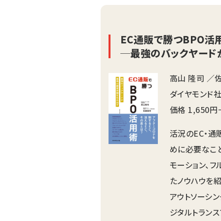
EC通販で勝つBPO活
─最強のバックヤード
高山 隆司 ／
ダイヤモンド社
価格 1,650
活況のEC・通
めに必要なこ
モーション、フ
たノウハウを紹
アウトソーシ
ジタルトランス