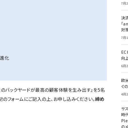
7月2
決
「a
対
7月1
E
の進化
向
6月2
欧
ぐ
最強のバックヤードが最高の顧客体験を生み出す』を5名
4月2
記のフォームにご記入の上、お申し込みください。
締め
サ
時代
Pl
の