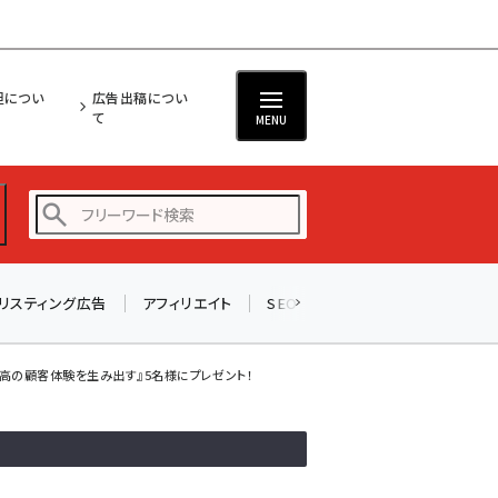
担につい
広告出稿につい
て
MENU
リスティング広告
アフィリエイト
SEO
メール
ソーシャル
amazon (2247)
yahoo (1901)
最高の顧客体験を生み出す』5名様にプレゼント！
楽天 (1871)
ecbeing (1207)
アスクル (1119)