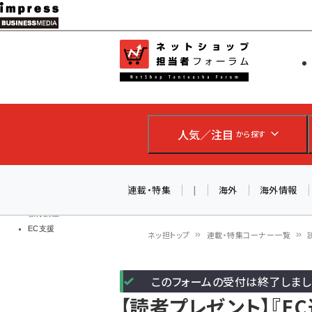
メ
イ
EC担当者
ネットショッ
ン
Web担当者
コ
製品導入
ン
企業IT
ソフト開発
テ
IoT・AI
人気／注目
から探す
ン
DCクラウド
研究・調査
ツ
エネルギー
に
連載・特集
|
海外
海外情報
ドローン
移
教育講座
EC支援
動
ネッ担トップ
連載・特集コーナー一覧
パ
このフォームの受付は終了しまし
ン
【読者プレゼント】『E