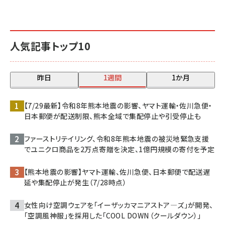
人気記事トップ10
昨日
1週間
1か月
【7/29最新】令和8年熊本地震の影響、ヤマト運輸・佐川急便・
日本郵便が配送制限、熊本全域で集配停止や引受停止も
ファーストリテイリング、令和8年熊本地震の被災地緊急支援
でユニクロ商品を2万点寄贈を決定、1億円規模の寄付を予定
【熊本地震の影響】ヤマト運輸、佐川急便、日本郵便で配送遅
延や集配停止が発生（7/28時点）
女性向け空調ウェアを「イーザッカマニアストア―ズ」が開発、
「空調風神服」を採用した「COOL DOWN（クールダウン）」