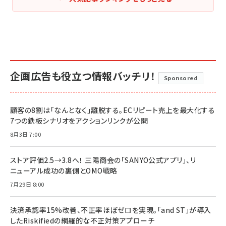
企画広告も役立つ情報バッチリ！
Sponsored
顧客の8割は「なんとなく」離脱する。ECリピート売上を最大化する
7つの鉄板シナリオをアクションリンクが公開
8月3日 7:00
ストア評価2.5→3.8へ！ 三陽商会の「SANYO公式アプリ」、リ
ニューアル成功の裏側とOMO戦略
7月29日 8:00
決済承認率15%改善、不正率ほぼゼロを実現。「and ST」が導入
したRiskifiedの網羅的な不正対策アプローチ