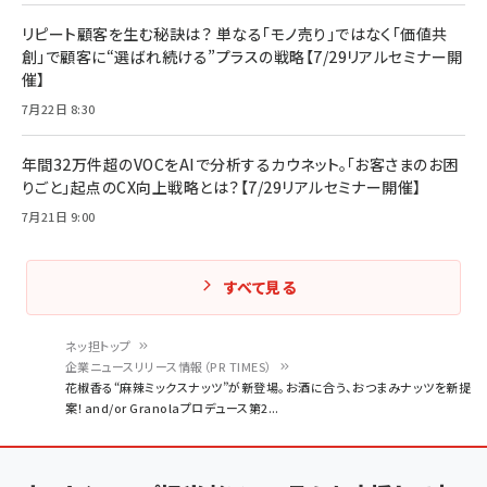
リピート顧客を生む秘訣は？ 単なる「モノ売り」ではなく「価値共
創」で顧客に“選ばれ続ける”プラスの戦略【7/29リアルセミナー開
催】
7月22日 8:30
年間32万件超のVOCをAIで分析するカウネット。「お客さまのお困
りごと」起点のCX向上戦略とは？【7/29リアルセミナー開催】
7月21日 9:00
すべて見る
ネッ担トップ
企業ニュースリリース情報（PR TIMES）
パ
花椒香る“麻辣ミックスナッツ”が新登場。お酒に合う、おつまみナッツを新提
案！and/or Granolaプロデュース第2...
ン
く