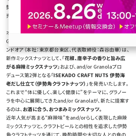
勢海老だし仕立てのクラフトナッツ。父の日限定セットも発
revico (740)
売。
オーガニック・グルテンフリーのグラノーラ専門店「and/or
Granola（アンドオア グラノーラ）」を運営する株式会社ア
ンドオア（本社：東京都台東区、代表取締役：森谷由華）は、
参加登録はこちら↑
新作ミックスナッツとして、「
花椒、唐辛子の香りと旨み広
がる麻辣ミックスナッツ
」および、and/or Granolaプロ
デュース第2弾となる「
ISEKADO CRAFT NUTS 伊勢海
老だし仕立て（伊勢角クラフトナッツ）
」を発売いたします。
これまで“体に優しく、楽しく健康に”をテーマに、グラノー
ラを中心に展開してきたand/or Granolaが、新たに提案す
るのは、
お酒に合う、おつまみミックスナッツ。
近年人気が高まる“麻辣味”をand/orらしく表現した麻辣
ミックスナッツと、クラフトビールとの相性を追求した伊勢
角クラフトナッツを通じて、晩酌時間や大切な人との食の