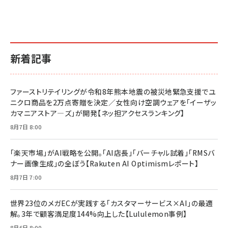
新着記事
ファーストリテイリングが令和8年熊本地震の被災地緊急支援でユ
ニクロ商品を2万点寄贈を決定／女性向け空調ウェアを「イーザッ
カマニアストア―ズ」が開発【ネッ担アクセスランキング】
8月7日 8:00
「楽天市場」がAI戦略を公開。「AI店長」「バーチャル試着」「RMSバ
ナー画像生成」の全ぼう【Rakuten AI Optimismレポート】
8月7日 7:00
世界23位のメガECが実践する「カスタマーサービス×AI」の最適
解。3年で顧客満足度144%向上した【Lululemon事例】
8月6日 8:00