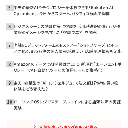
楽天の最新AIやテクノロジーを体験できる「Rakuten AI
Optimism」、今日からスタート。パシフィコ横浜で開催
ビジネスシーンの酷暑対策に空調を活用――。「洋服の青山」が作
業服のイメージを払拭した「空調ウエア」を発売
老舗ECプラットフォームのEストアー「ショップサーブ」に不正
アクセス、885万件の個人情報が漏えい。店舗関連情報も流出
AmazonのデータでAI学習は禁止に。新規約「エージェントポ
リシー」でAI・自動化ツールの使用ルールが厳格化
楽天、会話型の「AIコンシェルジュ」で注文額17％増。買い物
体験をどう変えた？
ローソン、POSレジでステーブルコインによる店頭決済の実証
実験
人気記事ランキングをもっと見る