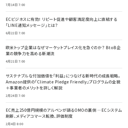
7月14日 7:00
ECビジネスに有効！ リピート促進や顧客満足度向上に直結する
「LINE通知メッセージ」とは？
6月22日 7:00
欧米トップ企業はなぜマーケットプレイス化を急ぐのか？ BtoB企
業の競争力を高める新潮流
4月21日 7:00
サステナブルな付加価値を「利益」につなげる新時代の成長戦略。
Amazon提供の「Climate Pledge Friendly」プログラムの全貌
＋事業者のメリットを詳しく解説
2月24日 7:00
EC売上250億円規模のアルペンが語るOMOの裏側 ―ECシステム
刷新、メディアコマース転換、評価制度
2月4日 8:00