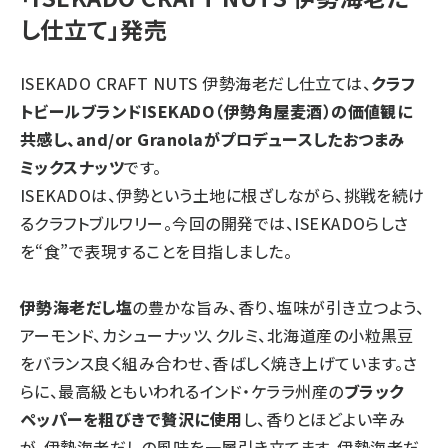
し仕立て」発売
ISEKADO CRAFT NUTS 伊勢海老だし仕立ては、
クラフ
トビールブランドISEKADO（伊勢角屋麦酒）の価値観に
共感し、and/or Granolaがプロデュースしたおつまみ
ミックスナッツ
です。
ISEKADOは、伊勢という土地に根ざしながら、挑戦を続け
るクラフトブルワリー。今回の開発では、ISEKADOらしさ
を“食”で表現することを目指しました。
伊勢海老だし塩
の豊かな旨み、香り、塩味が引き立つよう、
アーモンド、カシューナッツ、クルミ、北海道産の小粒黒豆
をバランス良く組み合わせ、香ばしく焼き上げています。さ
らに、最高級ともいわれるインド・ケララ州産の
ブラック
ペッパーを粗びきで贅沢に使用
し、香りとほどよい辛み
が、伊勢海老だしの風味を一層引き立てます。伊勢海老だ