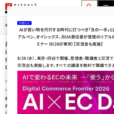
メ
ネットショップ担当者フォーラム
イ
検索
MENU
ン
お知らせ
コ
連載・特集
|
海外
海外情報
海外
AI
メタバース
AIが買い物を代行する時代に打つべき「次の一手」と
ン
アルペン、オイシックス、元UA責任者が登壇のリアル
テ
花椒香る“麻辣ミックスナッツ”が新登場。お酒
ミナー（8/26＠東京）【交流会も実施】
ン
に合う、おつまみナッツを新提案！and/or
ツ
amazon (2249)
8/26（水）、東京・四谷で開催。登壇者・聴講者と交流
Granolaプロデュース第2弾「ISEKADO
に
交流会も実施します。すべての講演を無料で聴講できま
CRAFT NUTS 伊勢海老だし仕立て」も発売！
yahoo (1901)
移
動
楽天 (1871)
リリース情報提供元：
ecbeing (1207)
2026年6月8日 14:00
アスクル (1119)
株式会社アンドオア
base (1077)
麻辣湯（マーラータン）でも人気の“麻辣味”をand/orらし
く。花椒香る麻辣ミックスナッツと、クラフトビールに合う伊
ビィ・フォアード (773)