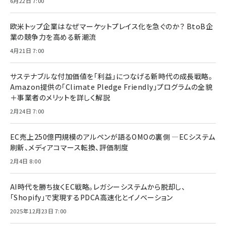
6月22日 7:00
欧米トップ企業はなぜマーケットプレイス化を急ぐのか？ BtoB企
業の競争力を高める新潮流
4月21日 7:00
サステナブルな付加価値を「利益」につなげる新時代の成長戦略。
Amazon提供の「Climate Pledge Friendly」プログラムの全貌
＋事業者のメリットを詳しく解説
2月24日 7:00
EC売上250億円規模のアルペンが語るOMOの裏側 ―ECシステム
刷新、メディアコマース転換、評価制度
2月4日 8:00
AI時代を勝ち抜くEC戦略。レガシーシステムから脱却し、
「Shopify」で実現するPDCA高速化とイノベーション
2025年12月23日 7:00