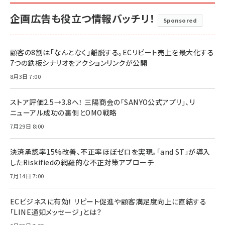
企画広告も役立つ情報バッチリ！
Sponsored
顧客の8割は「なんとなく」離脱する。ECリピート売上を最大化する
7つの鉄板シナリオをアクションリンクが公開
8月3日 7:00
ストア評価2.5→3.8へ！ 三陽商会の「SANYO公式アプリ」、リ
ニューアル成功の裏側とOMO戦略
7月29日 8:00
決済承認率15%改善、不正率ほぼゼロを実現。「and ST」が導入
したRiskifiedの網羅的な不正対策アプローチ
7月14日 7:00
ECビジネスに有効！ リピート促進や顧客満足度向上に直結する
「LINE通知メッセージ」とは？