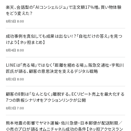
楽天、会話型の「AIコンシェルジュ」で注文額17％増。買い物体験
をどう変えた？
8月5日 8:00
成功事例を真似しても成果は出ない！？「自社だけの答え」を見つ
けよう【ネッ担まとめ】
8月4日 8:00
LINEは「売る場」ではなく「距離を縮める場」。阪急交通社・宇和川
匠氏が語る、顧客の意思決定を支えるデジタル戦略
8月3日 8:00
顧客の8割は「なんとなく」離脱する。ECリピート売上を最大化する
7つの鉄板シナリオをアクションリンクが公開
8月3日 7:00
熊本地震の影響でヤマト運輸・佐川急便・日本郵便が配送制限／
小売のプロが語るオムニチャネル成功の条件【ネッ担アクセスラン