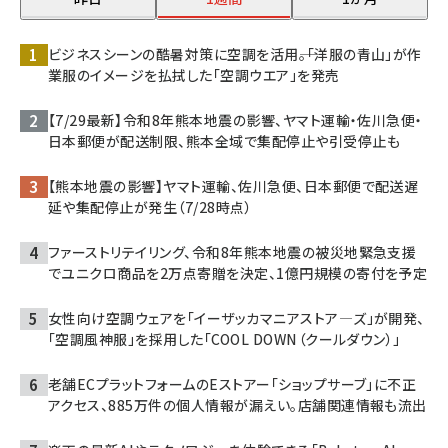
ビジネスシーンの酷暑対策に空調を活用――。「洋服の青山」が作
業服のイメージを払拭した「空調ウエア」を発売
【7/29最新】令和8年熊本地震の影響、ヤマト運輸・佐川急便・
日本郵便が配送制限、熊本全域で集配停止や引受停止も
【熊本地震の影響】ヤマト運輸、佐川急便、日本郵便で配送遅
延や集配停止が発生（7/28時点）
ファーストリテイリング、令和8年熊本地震の被災地緊急支援
でユニクロ商品を2万点寄贈を決定、1億円規模の寄付を予定
女性向け空調ウェアを「イーザッカマニアストア―ズ」が開発、
「空調風神服」を採用した「COOL DOWN（クールダウン）」
老舗ECプラットフォームのEストアー「ショップサーブ」に不正
アクセス、885万件の個人情報が漏えい。店舗関連情報も流出