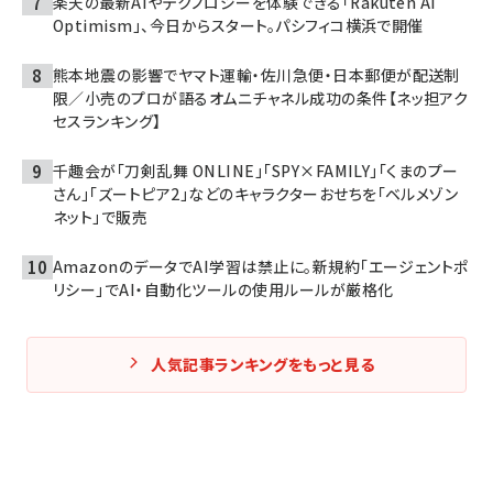
楽天の最新AIやテクノロジーを体験できる「Rakuten AI
Optimism」、今日からスタート。パシフィコ横浜で開催
熊本地震の影響でヤマト運輸・佐川急便・日本郵便が配送制
限／小売のプロが語るオムニチャネル成功の条件【ネッ担アク
セスランキング】
千趣会が「刀剣乱舞 ONLINE」「SPY×FAMILY」「くまのプー
さん」「ズートピア2」などのキャラクターおせちを「ベルメゾン
ネット」で販売
AmazonのデータでAI学習は禁止に。新規約「エージェントポ
リシー」でAI・自動化ツールの使用ルールが厳格化
人気記事ランキングをもっと見る