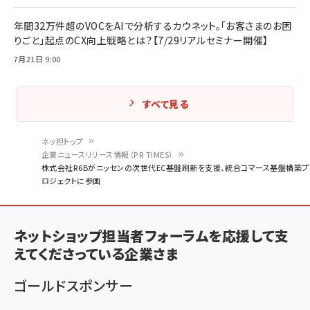
年間32万件超のVOCをAIで分析するカウネット。「お客さまのお困
りごと」起点のCX向上戦略とは？【7/29リアルセミナー開催】
7月21日 9:00
すべて見る
ネッ担トップ
企業ニュースリリース情報（PR TIMES）
パ
株式会社R6Bがニッセンの次世代EC基盤刷新を支援、統合コマース基盤構築プ
ロジェクトに参画
ン
く
ず
ネットショップ担当者フォーラムを応援して支
えてくださっている企業さま
ゴールドスポンサー