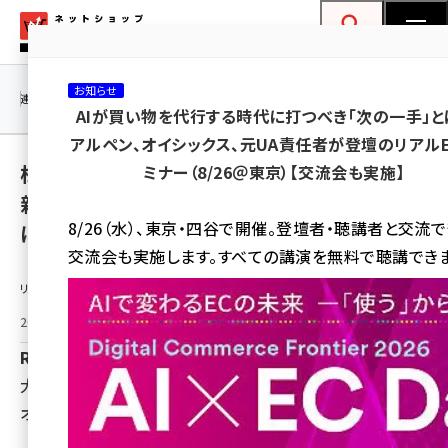
メ
ネットショップ担当者フォーラム
イ
検索
MENU
ン
お知らせ
コ
連載・特集
|
海外
海外情報
海外
AI
メタバース
AIが買い物を代行する時代に打つべき「次の一手」と
ン
アルペン、オイシックス、元UA責任者が登壇のリアル
テ
株式会社R6Bがニッセンの次世代EC基盤刷
ミナー（8/26＠東京）【交流会も実施】
ン
新を支援、統合コマース基盤構築プロジェクト
ツ
amazon (2243)
8/26（水）、東京・四谷で開催。登壇者・聴講者と交流
に参画
に
交流会も実施します。すべての講演を無料で聴講できま
yahoo (1898)
移
リリース情報提供元：
動
楽天 (1869)
2026年6月12日 10:00
ecbeing (1205)
R6B
アスクル (1115)
大規模ECサイト構築と、基幹・物流・CRMを横断した統合
base (1070)
オペレーション基盤の実現を支援
ビィ・フォアード (772)