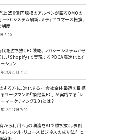
C売上250億円規模のアルペンが語るOMOの
側 ―ECシステム刷新、メディアコマース転換、
価制度
日 8:00
I時代を勝ち抜くEC戦略。レガシーシステムから
し、「Shopify」で実現するPDCA高速化とイ
ベーション
5年12月23日 7:00
声のする方に、進化する。」会社全体最適を目標
するワークマンの「補完型EC」 が実践する「レ
ーマーケティング3.0」とは？
5年12月17日 7:00
所有から利用へ」の潮流をAIで勝ち抜く。事例
学ぶレンタル・リユースビジネスの成功法則と
C構築術