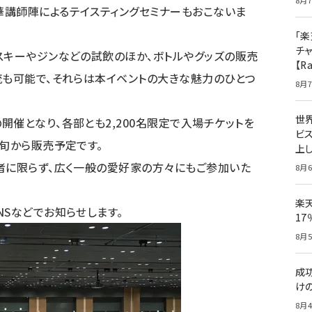
8月7
華講師陣によるテイスティングセミナーもおこないま
「楽
チ
スキーやジンなどの試飲のほか、ボトルやグッズの販売
【R
流も可能で、それらは本イベントの大きな魅力のひとつ
8月7
世
開催となり、各部とも2,200名限定で入場チケットを
ビ
下旬から販売予定です。
上し
者に限らず、広く一般の愛好家の方々にもご参加いた
8月6
楽
NSなどでお知らせします。
1
8月5
成
け
8月4