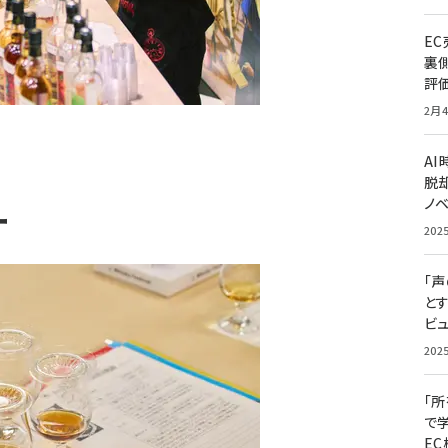
E
裏
評
2月4
A
脱却
ノ
ー
202
「
と
ビュ
202
「
で
E