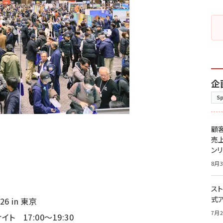
企
S
顧
売
ン
8月3
スト
式
 in 東京
7月2
ト 17:00～19:30