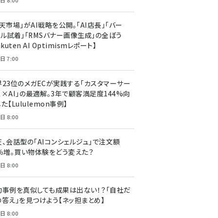
日 8:00
天市場」がAI戦略を公開。「AI店長」「バー
ャル試着」「RMSバナー画像生成」の全ぼう
akuten AI Optimismレポート】
日 7:00
界23位のメガECが実践する「カスタマーサー
ス×AI」の最適解。3年で顧客満足度144%向
た【Lululemon事例】
日 8:00
天、会話型の「AIコンシェルジュ」で注文額
7％増。買い物体験をどう変えた？
日 8:00
功事例を真似しても成果は出ない！？「自社だ
の答え」を見つけよう【ネッ担まとめ】
日 8:00