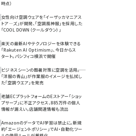
時点）
女性向け空調ウェアを「イーザッカマニアス
トア―ズ」が開発、「空調風神服」を採用した
「COOL DOWN（クールダウン）」
楽天の最新AIやテクノロジーを体験できる
「Rakuten AI Optimism」、今日からス
タート。パシフィコ横浜で開催
ビジネスシーンの酷暑対策に空調を活用――。
「洋服の青山」が作業服のイメージを払拭し
た「空調ウエア」を発売
老舗ECプラットフォームのEストアー「ショッ
プサーブ」に不正アクセス、885万件の個人
情報が漏えい。店舗関連情報も流出
AmazonのデータでAI学習は禁止に。新規
約「エージェントポリシー」でAI・自動化ツー
ルの使用ルールが厳格化