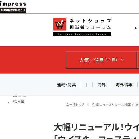
メ
イ
EC担当者
ネットショッ
ン
Web担当者
コ
製品導入
ン
企業IT
ソフト開発
テ
IoT・AI
人気／注目
から探す
ン
DCクラウド
研究・調査
ツ
エネルギー
に
連載・特集
|
海外
海外情報
ドローン
移
教育講座
EC支援
動
ネッ担トップ
企業ニュースリリース情報（PR T
パ
大幅リニューアル！ウ
ン