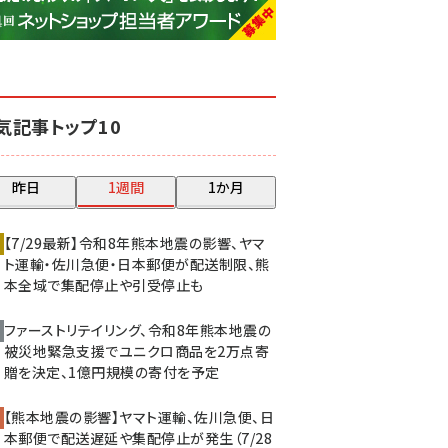
base (1077)
ビィ・フォアード (773)
revico (740)
気記事トップ10
昨日
1週間
1か月
【7/29最新】令和8年熊本地震の影響、ヤマ
ト運輸・佐川急便・日本郵便が配送制限、熊
本全域で集配停止や引受停止も
ファーストリテイリング、令和8年熊本地震の
被災地緊急支援でユニクロ商品を2万点寄
贈を決定、1億円規模の寄付を予定
【熊本地震の影響】ヤマト運輸、佐川急便、日
本郵便で配送遅延や集配停止が発生（7/28