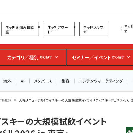
プ担当者フォーラム
ネッ
ネッ担お悩み相談
ネッ担アワー
ネッ担メルマ
て
室
ド！
ガ
お知らせ
AIが買い物を代行する時代に打つべき「次の一手」とは？
カテゴリ／種別
セミナー／イベント
から探す
から探す
アルペン、オイシックス、元UA責任者が登壇のリアルECセ
ミナー（8/26＠東京）【交流会も実施】
海外
AI
メタバース
集客
コンテンツマーケティング
8/26（水）、東京・四谷で開催。登壇者・聴講者と交流できる
交流会も実施します。すべての講演を無料で聴講できます！
IMES）
大幅リニューアル！ウイスキーの大規模試飲イベント「ウイスキーフェスティバル2026
イスキーの大規模試飲イベント