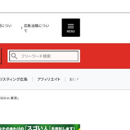
担につい
広告出稿につい
て
MENU
リスティング広告
アフィリエイト
SEO
メール
ソーシャル
amazon (2249)
yahoo (1901)
 in 東京」
楽天 (1871)
ecbeing (1207)
アスクル (1119)