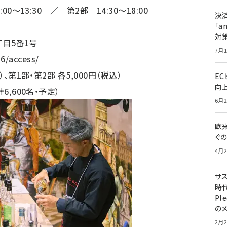
3:30 ／ 第2部 14:30～18:00
決
「a
対
丁目5番1号
7月1
26/access/
、第1部・第2部 各5,000円（税込）
E
向
6,600名・予定）
6月2
欧
ぐ
4月2
サ
時代
Pl
の
2月2