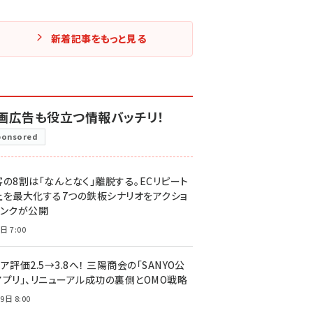
新着記事をもっと見る
画広告も役立つ情報バッチリ！
ponsored
客の8割は「なんとなく」離脱する。ECリピート
上を最大化する7つの鉄板シナリオをアクショ
リンクが公開
日 7:00
ア評価2.5→3.8へ！ 三陽商会の「SANYO公
アプリ」、リニューアル成功の裏側とOMO戦略
9日 8:00