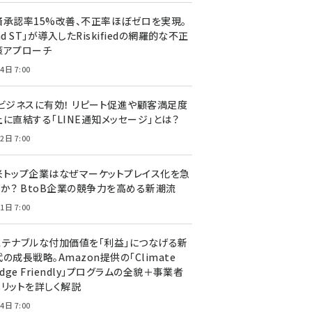
済承認率15%改善、不正率ほぼゼロを実現。
nd ST」が導入したRiskifiedの網羅的な不正
策アプローチ
4日 7:00
Cビジネスに有効！ リピート促進や顧客満足度
上に直結する「LINE通知メッセージ」とは？
2日 7:00
米トップ企業はなぜマーケットプレイス化を急
のか？ BtoB企業の競争力を高める新潮流
1日 7:00
ステナブルな付加価値を「利益」につなげる新
の成長戦略。Amazon提供の「Climate
edge Friendly」プログラムの全貌＋事業者
メリットを詳しく解説
4日 7:00