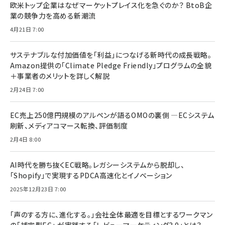
欧米トップ企業はなぜマーケットプレイス化を急ぐのか？ BtoB企
業の競争力を高める新潮流
4月21日 7:00
サステナブルな付加価値を「利益」につなげる新時代の成長戦略。
Amazon提供の「Climate Pledge Friendly」プログラムの全貌
＋事業者のメリットを詳しく解説
2月24日 7:00
EC売上250億円規模のアルペンが語るOMOの裏側 ―ECシステム
刷新、メディアコマース転換、評価制度
2月4日 8:00
AI時代を勝ち抜くEC戦略。レガシーシステムから脱却し、
「Shopify」で実現するPDCA高速化とイノベーション
2025年12月23日 7:00
「声のする方に、進化する。」会社全体最適を目標とするワークマン