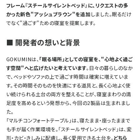
フレーム『スチールサイレントベッド』に、リクエストの多
かった新色"アッシュブラウン"を追加
しました。眠るだけ
でなく"過ごす"ための寝室を提案します。
■ 開発者の想いと背景
GOKUMINは、
「眠る場所」としての寝室を、"心地よく過ご
す空間"へと広げたいと考えています
。日々の暮らしのなか
で、ベッドやソファの上で過ごす時間は確実に増えていま
す。その時間そのものを快適にする道具と、長く心地よく使
い続けられる土台の両方を整えることが、寝室まわりの満
足度を高めるという発想から、今回の2製品は生まれまし
た。
「マルチコンフォートテーブル」は、寝たまま・座ったままで
も手が届く作業環境を。「スチールサイレントベッド」は、変
形・カビ・きしみに配慮し、長く愛用できる土台を。
どちら