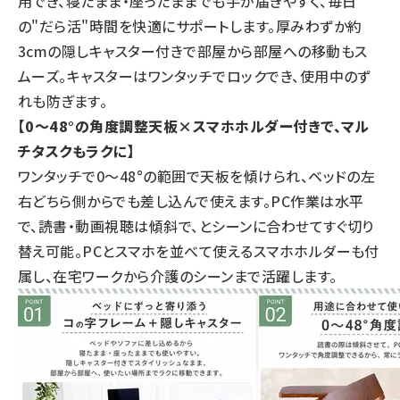
用でき、寝たまま・座ったままでも手が届きやすく、毎日
の"だら活"時間を快適にサポートします。厚みわずか約
3cmの隠しキャスター付きで部屋から部屋への移動もス
ムーズ。キャスターはワンタッチでロックでき、使用中のず
れも防ぎます。
【0～48°の角度調整天板×スマホホルダー付きで、マル
チタスクもラクに】
ワンタッチで0～48°の範囲で天板を傾けられ、ベッドの左
右どちら側からでも差し込んで使えます。PC作業は水平
で、読書・動画視聴は傾斜で、とシーンに合わせてすぐ切り
替え可能。PCとスマホを並べて使えるスマホホルダーも付
属し、在宅ワークから介護のシーンまで活躍します。