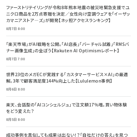
ファーストリテイリングが令和8年熊本地震の被災地緊急支援でユ
ニクロ商品を2万点寄贈を決定／女性向け空調ウェアを「イーザッ
カマニアストア―ズ」が開発【ネッ担アクセスランキング】
8月7日 8:00
「楽天市場」がAI戦略を公開。「AI店長」「バーチャル試着」「RMSバ
ナー画像生成」の全ぼう【Rakuten AI Optimismレポート】
8月7日 7:00
世界23位のメガECが実践する「カスタマーサービス×AI」の最適
解。3年で顧客満足度144%向上した【Lululemon事例】
8月6日 8:00
楽天、会話型の「AIコンシェルジュ」で注文額17％増。買い物体験
をどう変えた？
8月5日 8:00
成功事例を真似しても成果は出ない！？「自社だけの答え」を見つ