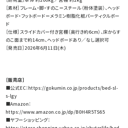
［素材］フレーム・脚・すのこ＝スチール（粉体塗装）、ヘッド
ボード・フットボード＝メラミン樹脂化粧パーティクルボー
ド
［仕様］スライドカバー付き宮棚（奥行き約6cm）、床からす
のこ面まで約14cm、ヘッドボードあり／なし選択可
［発売日］2026年6月11日(木)
［販売店］
■公式EC：
https://gokumin.co.jp/products/bed-sl-
s-lgy
■Amazon：
https://www.amazon.co.jp/dp/B0H4R5TS65
■ヤフーショッピング：
https://store.shopping.yahoo.co.jp/shuterlife/bed-