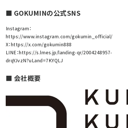
■ GOKUMINの公式SNS
Instagram：
https://www.instagram.com/gokumin_official/
X：
https://x.com/gokumin888
LINE：
https://s.lmes.jp/landing-qr/2004248957-
drqYJvzN?uLand=7KYQLJ
■ 会社概要