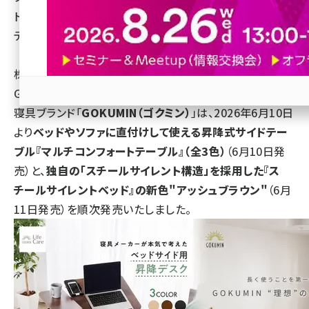
ド」に新色“アッシュブラウン”。寝室まわりの快適性とイン
revico (744)
テリア性を両立
株式会社KURUKURU（本社：東京都中央区銀座6-10-1
GINZA SIX 13F、代表取締役：関沢 康寛）が展開する総合
寝具ブランド「
GOKUMIN（ゴクミン）
」は、2026年6月10日
参加登録はこちら↑
より
ベッドやソファに直付けして使える昇降式サイドテー
ブル『マルチコンフォートテーブル』（全3色）
（6月10日発
売）と、
独自の「スチールサイレント構造」を採用した『ス
チールサイレントベッド』の新色"アッシュブラウン"
（6月
11日発売）を順次発売いたしました。