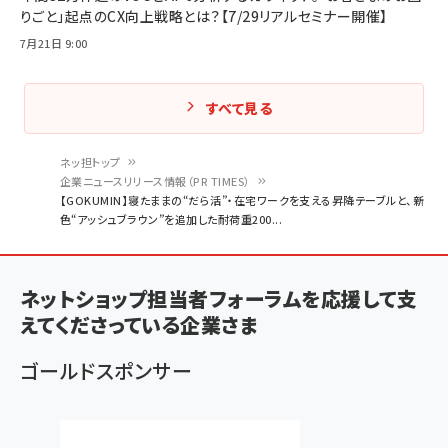
りごと」起点のCX向上戦略とは？【7/29リアルセミナー開催】
7月21日 9:00
すべて見る
ネッ担トップ
企業ニュースリリース情報（PR TIMES）
パ
【GOKUMIN】寝たままの“だら活”・在宅ワークを支える昇降テーブルと、新
色“アッシュブラウン”を追加した耐荷重200...
ン
く
ず
ネットショップ担当者フォーラムを応援して支
えてくださっている企業さま
ゴールドスポンサー