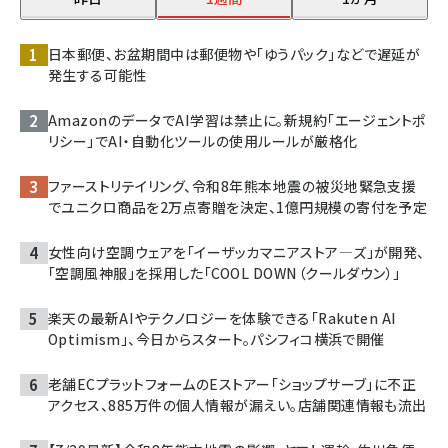
日本郵便、お盆期間中は郵便物や「ゆうパック」などで遅延が
発生する可能性
AmazonのデータでAI学習は禁止に。新規約「エージェントポ
リシー」でAI・自動化ツールの使用ルールが厳格化
ファーストリテイリング、令和8年熊本地震の被災地緊急支援
でユニクロ商品を2万点寄贈を決定、1億円規模の寄付を予定
女性向け空調ウェアを「イーザッカマニアストア―ズ」が開発、
「空調風神服」を採用した「COOL DOWN（クールダウン）」
楽天の最新AIやテクノロジーを体験できる「Rakuten AI
Optimism」、今日からスタート。パシフィコ横浜で開催
老舗ECプラットフォームのEストアー「ショップサーブ」に不正
アクセス、885万件の個人情報が漏えい。店舗関連情報も流出