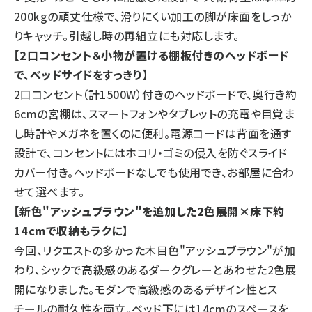
200kgの頑丈仕様で、滑りにくい加工の脚が床面をしっか
りキャッチ。引越し時の再組立にも対応します。
【
2口コンセント＆小物が置ける棚板付きのヘッドボード
で、
ベッドサイドをすっきり】
2口コンセント（計1500W）付きのヘッドボードで、奥行き約
6cmの宮棚は、スマートフォンやタブレットの充電や目覚ま
し時計やメガネを置くのに便利。電源コードは背面を通す
設計で、コンセントにはホコリ・ゴミの侵入を防ぐスライド
カバー付き。ヘッドボードなしでも使用でき、お部屋に合わ
せて選べます。
【新色"アッシュブラウン"を追加した2色展開×床下約
14cmで収納もラクに】
今回、リクエストの多かった木目色"アッシュブラウン"が加
わり、シックで高級感のあるダークグレーとあわせた2色展
開になりました。モダンで高級感のあるデザイン性とス
チールの耐久性を両立。ベッド下には14cmのスペースを