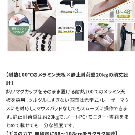
【耐熱100℃のメラミン天板×静止耐荷重20kgの頑丈設
計】
熱いマグカップをそのまま置ける耐熱100℃のメラミン天
板を採用。ツルツルしすぎない表面は光学式・レーザーマウ
スにも対応し、マウスパッドなしでもスムーズに操作できま
す。静止耐荷重は約20kgで、ノートPC・モニター・書籍をま
とめて載せても十分な強度です。
【ガスの力で、無段階に68～108cmをラクラク昇降】