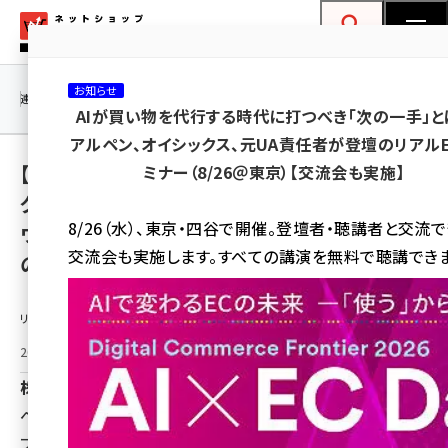
メ
ネットショップ担当者フォーラム
イ
検索
MENU
ン
お知らせ
コ
連載・特集
|
海外
海外情報
海外
AI
メタバース
AIが買い物を代行する時代に打つべき「次の一手」と
ン
アルペン、オイシックス、元UA責任者が登壇のリアル
テ
【GOKUMIN】寝たままの“だら活”・在宅ワー
ミナー（8/26＠東京）【交流会も実施】
ン
クを支える昇降テーブルと、新色“アッシュブラ
ツ
amazon (2259)
8/26（水）、東京・四谷で開催。登壇者・聴講者と交流
ウン”を追加した耐荷重200kgのスチールす
に
交流会も実施します。すべての講演を無料で聴講できま
のこベッドを6月10日より順次発売開始
yahoo (1908)
移
動
楽天 (1876)
リリース情報提供元：
ecbeing (1211)
2026年6月11日 18:00
アスクル (1122)
株式会社KURUKURU
base (1083)
ベッド・ソファに直付けする昇降式「マルチコンフォートテー
ブル」と、スチールすのこ構造の「スチールサイレントベッ
ビィ・フォアード (781)