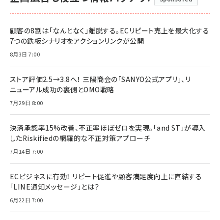
顧客の8割は「なんとなく」離脱する。ECリピート売上を最大化する
7つの鉄板シナリオをアクションリンクが公開
8月3日 7:00
ストア評価2.5→3.8へ！ 三陽商会の「SANYO公式アプリ」、リ
ニューアル成功の裏側とOMO戦略
7月29日 8:00
決済承認率15%改善、不正率ほぼゼロを実現。「and ST」が導入
したRiskifiedの網羅的な不正対策アプローチ
7月14日 7:00
ECビジネスに有効！ リピート促進や顧客満足度向上に直結する
「LINE通知メッセージ」とは？
6月22日 7:00