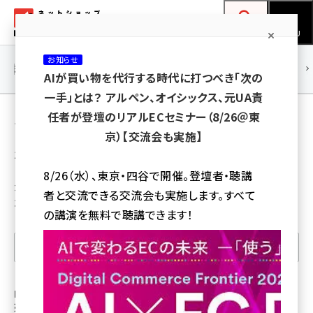
メ
ネットショップ担当者フォーラム
イ
検索
MENU
ン
お知らせ
コ
連載・特集
|
海外
海外情報
海外
AI
メタバース
AIが買い物を代行する時代に打つべき「次の
ン
一手」とは？ アルペン、オイシックス、元UA責
テ
メール の 記事（人気順）
任者が登壇のリアルECセミナー（8/26＠東
ン
京）【交流会も実施】
ツ
100記事
amazon (2255)
に
8/26（水）、東京・四谷で開催。登壇者・聴講
yahoo (1906)
移
カテゴリ：メール
者と交流できる交流会も実施します。すべて
並び順：人気順
動
楽天 (1874)
の講演を無料で聴講できます！
ecbeing (1210)
表示記事を絞り込む
アスクル (1122)
base (1081)
ECサイトの「カゴ落ち」は63%、機会損失額は
売上の2.8倍、「カゴ落ち」メールの平均開封率
ビィ・フォアード (776)