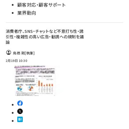
顧客対応・顧客サポート
業界動向
消費者庁、SNS・チャットなど不意打ち性・誘
引性・複雑性の高い広告・勧誘への規制を議
論
鳥栖 剛
[執筆]
2月19日 10:30