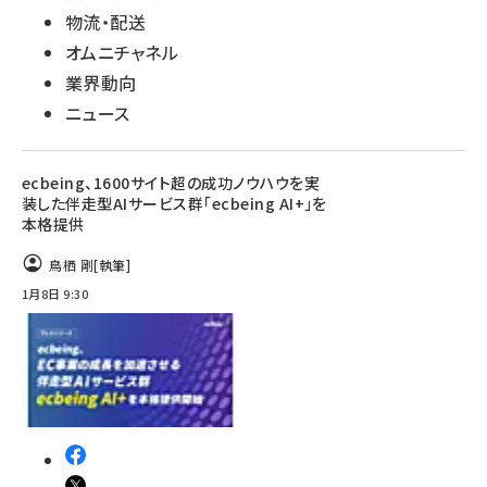
物流・配送
オムニチャネル
業界動向
ニュース
ecbeing、1600サイト超の成功ノウハウを実
装した伴走型AIサービス群「ecbeing AI+」を
本格提供
鳥栖 剛
[執筆]
1月8日 9:30