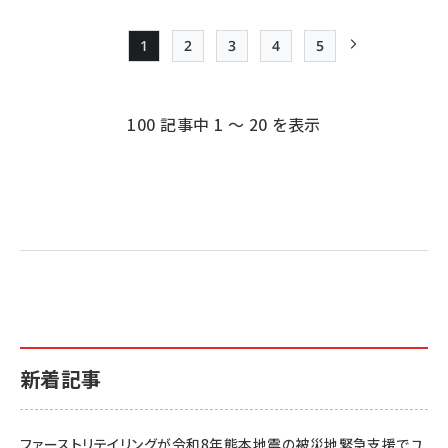
1
2
3
4
5
Page
Page
Page
Page
Page
次ページ
ペー
ジ
100 記事中 1 ～ 20 を表示
送
り
新着記事
ファーストリテイリングが令和8年熊本地震の被災地緊急支援でユ