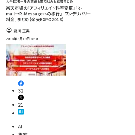
大手ECモールの業績＆取り組み＆戦略まとめ
楽天市場の「アフィリエイト料率変更」「R-
mail→R-Messageへの移行」「ワンデリバリー
料金」まとめ【楽天EXPO2018】
瀧川 正実
2018年7月19日 8:30
32
21
AI
集客