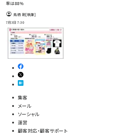
率は88%
鳥栖 剛
[執筆]
7月3日 7:30
集客
メール
ソーシャル
運営
顧客対応・顧客サポート