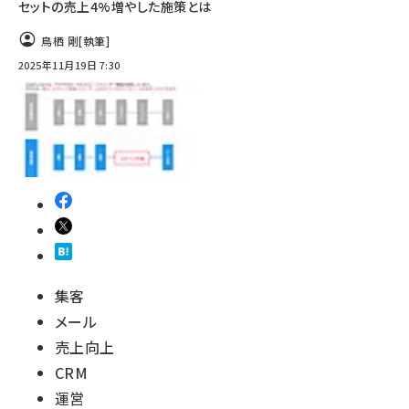
セットの売上4%増やした施策とは
鳥栖 剛
[執筆]
2025年11月19日 7:30
集客
メール
売上向上
CRM
運営