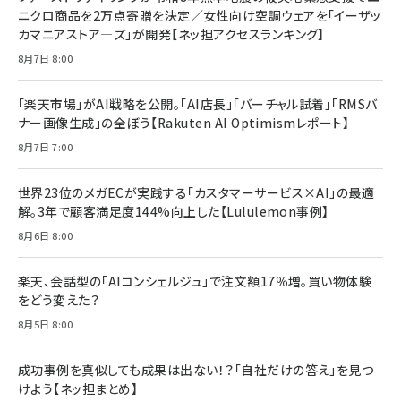
ニクロ商品を2万点寄贈を決定／女性向け空調ウェアを「イーザッ
カマニアストア―ズ」が開発【ネッ担アクセスランキング】
8月7日 8:00
「楽天市場」がAI戦略を公開。「AI店長」「バーチャル試着」「RMSバ
ナー画像生成」の全ぼう【Rakuten AI Optimismレポート】
8月7日 7:00
世界23位のメガECが実践する「カスタマーサービス×AI」の最適
解。3年で顧客満足度144%向上した【Lululemon事例】
8月6日 8:00
楽天、会話型の「AIコンシェルジュ」で注文額17％増。買い物体験
をどう変えた？
8月5日 8:00
成功事例を真似しても成果は出ない！？「自社だけの答え」を見つ
けよう【ネッ担まとめ】