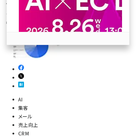
42%【2026年上半期】
revico (744)
鳥栖 剛
[執筆]
8月3日 8:30
参加登録はこちら↑
AI
集客
メール
売上向上
CRM