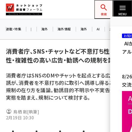
メ
ネットショップ担当者フォーラム
イ
検索
MENU
ン
コ
連載・特集
|
海外
海外情報
海外
AI
メタバース
お知
ン
A
テ
消費者庁、SNS・チャットなど不意打ち性・誘引
アル
ン
性・複雑性の高い広告・勧誘への規制を議論
ツ
amazon (2249)
に
消費者庁はSNSのDMやチャットを起点とする広告・勧
8/
yahoo (1901)
移
誘が、消費者を不意打ち的に取引へ誘導し得るとして
交流
動
楽天 (1871)
規制の在り方を議論。勧誘目的不明示や不実告知など
実態を踏まえ、規制について検討する。
ecbeing (1207)
アスクル (1119)
鳥栖 剛
[執筆]
2月19日 10:30
base (1077)
ビィ・フォアード (773)