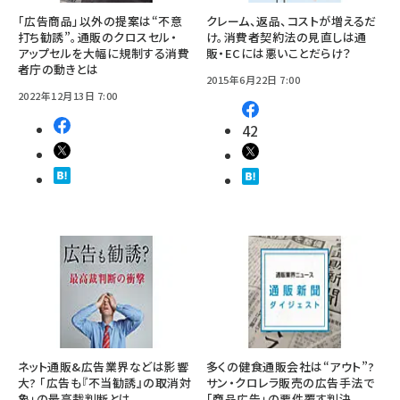
「広告商品」以外の提案は“不意
クレーム、返品、コストが増えるだ
打ち勧誘”。通販のクロスセル・
け。消費者契約法の見直しは通
アップセルを大幅に規制する消費
販・ECには悪いことだらけ？
者庁の動きとは
2015年6月22日 7:00
2022年12月13日 7:00
42
ネット通販&広告業界などは影響
多くの健食通販会社は“アウト”?
大? 「広告も『不当勧誘』の取消対
サン・クロレラ販売の広告手法で
象」の最高裁判断とは
「商品広告」の要件覆す判決