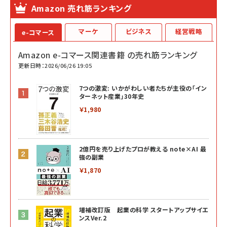
Amazon 売れ筋ランキング
マーケ
ビジネス
経営戦略
e-コマース
Amazon e-コマース関連書籍 の売れ筋ランキング
更新日時：2026/06/26 19:05
7つの激変: いかがわしい者たちが主役の「イン
ターネット産業」30年史
￥1,980
2億円を売り上げたプロが教える note×AI 最
強の副業
￥1,870
増補改訂版 起業の科学 スタートアップサイエ
ンスVer.2