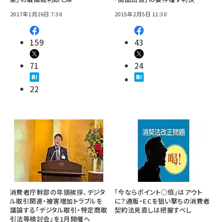
2017年1月26日 7:30
2015年2月5日 11:30
159
43
71
24
22
消費者庁幹部の年頭挨拶、デジタ
「今ならポイント○倍」はアウト
ル取引関連・被害増加トラブルを
に？通販・ECを狙い撃ちの消費者
議論する「デジタル取引・特定商取
契約法見直しは把握すべし
引法等検討会」を1月開催へ