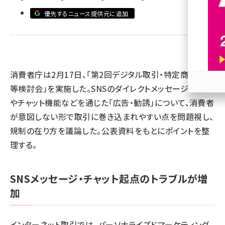
優先するニュース提供元に追加
revico (740)
消費者庁は2月17日、「第2回デジタル取引・特定商取引法
等検討会」を実施した。SNSのダイレクトメッセージ（DM）
参加
やチャット機能などを通じた「広告・勧誘」について、消費者
が意図しない形で取引に巻き込まれやすい点を問題視し、
規制の在り方を議論した。公表資料をもとにポイントを整
理する。
SNSメッセージ・チャット起点のトラブルが増
加
インターネット取引では、パーソナライズドマーケティング、