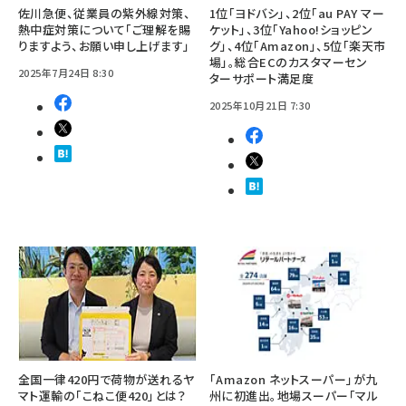
佐川急便、従業員の紫外線対策、
1位「ヨドバシ」、2位「au PAY マー
熱中症対策について「ご理解を賜
ケット」、3位「Yahoo!ショッピン
りますよう、お願い申し上げます」
グ」、4位「Amazon」、5位「楽天市
場」。総合ECのカスタマーセン
2025年7月24日 8:30
ターサポート満足度
2025年10月21日 7:30
全国一律420円で荷物が送れるヤ
「Amazon ネットスーパー」が九
マト運輸の「こねこ便420」とは？
州に初進出。地場スーパー「マル