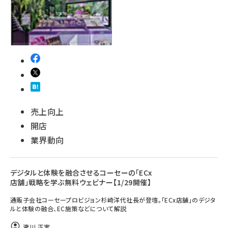
売上向上
開店
業界動向
デジタルと体験を融合させるコーセーの「ECx
店舗」戦略を学ぶ無料ウェビナー【1/29開催】
通販子会社コーセープロビジョン杉崎洋代社長が登壇。「ECx店舗」のデジタ
ルと体験の融合、EC施策などについて解説
瀧川 正実