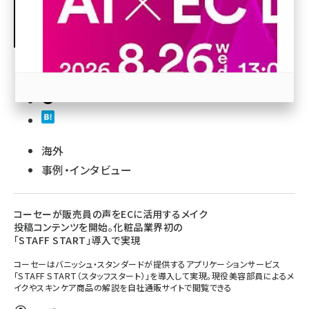
revico (744)
64
海外
参加登録はこちら↑
事例・インタビュー
コーセーが販売員の声をECに活用するメイク
投稿コンテンツを開始。化粧品業界初の
「STAFF START」導入で実現
コーセーはバニッシュ・スタンダードが提供するアプリケーションサービス
「STAFF START（スタッフスタート）」を導入して実現。現役美容部員によるメ
イクやスキンケア商品の解説を自社通販サイトで閲覧できる