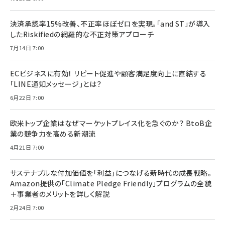
決済承認率15%改善、不正率ほぼゼロを実現。「and ST」が導入
したRiskifiedの網羅的な不正対策アプローチ
7月14日 7:00
ECビジネスに有効！ リピート促進や顧客満足度向上に直結する
「LINE通知メッセージ」とは？
6月22日 7:00
欧米トップ企業はなぜマーケットプレイス化を急ぐのか？ BtoB企
業の競争力を高める新潮流
4月21日 7:00
サステナブルな付加価値を「利益」につなげる新時代の成長戦略。
Amazon提供の「Climate Pledge Friendly」プログラムの全貌
＋事業者のメリットを詳しく解説
2月24日 7:00