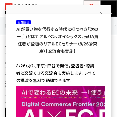
メ
ネットショップ担当者フォーラム
イ
検索
MENU
ン
お知らせ
コ
連載・特集
|
海外
海外情報
海外
AI
メタバース
AIが買い物を代行する時代に打つべき「次の
ン
一手」とは？ アルペン、オイシックス、元UA責
テ
用語「コーセー」 が使われている記事の一覧
任者が登壇のリアルECセミナー（8/26＠東
ン
京）【交流会も実施】
全 15 記事中 1 ～ 15 を表示中
ツ
amazon (2255)
に
中国アリババ「ニューリテール」宣言から間も
8/26（水）、東京・四谷で開催。登壇者・聴講
なく3年。ストライプ、資生堂など日本企業5社
yahoo (1906)
移
者と交流できる交流会も実施します。すべて
が見た中国市場
動
楽天 (1874)
の講演を無料で聴講できます！
ストライプインターナショナル、ライオン、UHA味覚糖、資生堂、コーセーらが
登壇。キーワードは「地方都市」と「LST（零售通）」
ecbeing (1210)
内山 美枝子
アスクル (1122)
2019年7月16日 8:00
base (1081)
ビィ・フォアード (776)