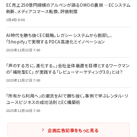
EC売上250億円規模のアルペンが語るOMOの裏側 ―ECシステム
刷新、メディアコマース転換、評価制度
2月4日 8:00
AI時代を勝ち抜くEC戦略。レガシーシステムから脱却し、
「Shopify」で実現するPDCA高速化とイノベーション
2025年12月23日 7:00
「声のする方に、進化する。」会社全体最適を目標とするワークマン
の「補完型EC」 が実践する「レビューマーケティング3.0」とは？
2025年12月17日 7:00
「所有から利用へ」の潮流をAIで勝ち抜く。事例で学ぶレンタル・リ
ユースビジネスの成功法則とEC構築術
2025年12月16日 7:00
企画広告記事をもっと見る