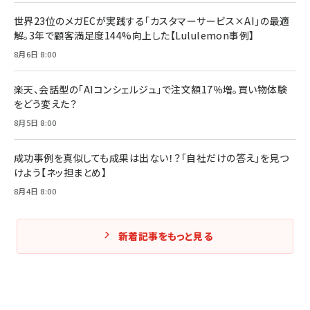
世界23位のメガECが実践する「カスタマーサービス×AI」の最適
解。3年で顧客満足度144%向上した【Lululemon事例】
8月6日 8:00
楽天、会話型の「AIコンシェルジュ」で注文額17％増。買い物体験
をどう変えた？
8月5日 8:00
成功事例を真似しても成果は出ない！？「自社だけの答え」を見つ
けよう【ネッ担まとめ】
8月4日 8:00
新着記事をもっと見る