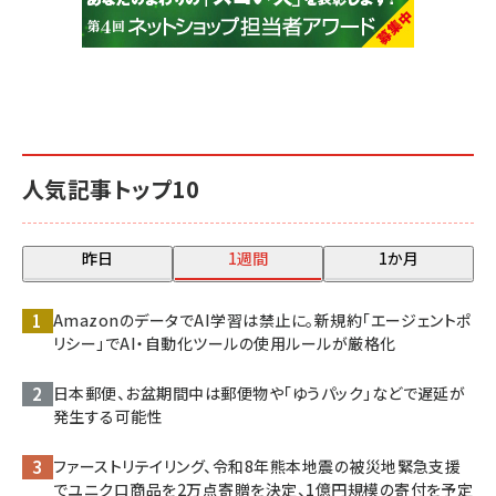
人気記事トップ10
昨日
1週間
1か月
AmazonのデータでAI学習は禁止に。新規約「エージェントポ
リシー」でAI・自動化ツールの使用ルールが厳格化
日本郵便、お盆期間中は郵便物や「ゆうパック」などで遅延が
発生する可能性
ファーストリテイリング、令和8年熊本地震の被災地緊急支援
でユニクロ商品を2万点寄贈を決定、1億円規模の寄付を予定