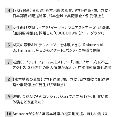
【7/29最新】令和8年熊本地震の影響、ヤマト運輸・佐川急便・
日本郵便が配送制限、熊本全域で集配停止や引受停止も
女性向け空調ウェアを「イーザッカマニアストア―ズ」が開発、
「空調風神服」を採用した「COOL DOWN（クールダウン）」
楽天の最新AIやテクノロジーを体験できる「Rakuten AI
Optimism」、今日からスタート。パシフィコ横浜で開催
老舗ECプラットフォームのEストアー「ショップサーブ」に不正
アクセス、885万件の個人情報が漏えい。店舗関連情報も流出
【熊本地震の影響】ヤマト運輸、佐川急便、日本郵便で配送遅
延や集配停止が発生（7/28時点）
楽天、会話型の「AIコンシェルジュ」で注文額17％増。買い物
体験をどう変えた？
Amazonが令和8年熊本地震の被災地支援、「ほしい物リス