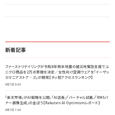
新着記事
ファーストリテイリングが令和8年熊本地震の被災地緊急支援でユ
ニクロ商品を2万点寄贈を決定／女性向け空調ウェアを「イーザッ
カマニアストア―ズ」が開発【ネッ担アクセスランキング】
8月7日 8:00
「楽天市場」がAI戦略を公開。「AI店長」「バーチャル試着」「RMSバ
ナー画像生成」の全ぼう【Rakuten AI Optimismレポート】
8月7日 7:00