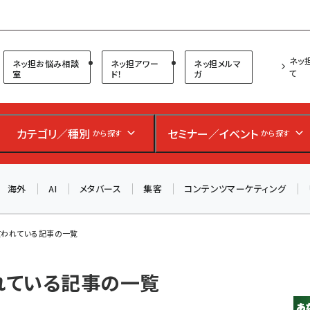
プ担当者フォーラム
ネッ
ネッ担お悩み相談
ネッ担アワー
ネッ担メルマ
て
室
ド！
ガ
お知らせ
AIが買い物を代行する時代に打つべき「次の一手」とは？
カテゴリ／種別
セミナー／イベント
から探す
から探す
アルペン、オイシックス、元UA責任者が登壇のリアルECセ
ミナー（8/26＠東京）【交流会も実施】
海外
AI
メタバース
集客
コンテンツマーケティング
8/26（水）、東京・四谷で開催。登壇者・聴講者と交流できる
交流会も実施します。すべての講演を無料で聴講できます！
使われている記事の一覧
われている記事の一覧