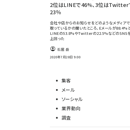
2位はLINEで46%、3位はTwitte
23％
会社や店からのお知らせをどのようなメディア
取っているかの聞いたところ、Eメールが88.4%
LINEの53.8%やTwitterの22.5%などのSN
上回った
石居 岳
2020年7月28日 9:00
集客
メール
ソーシャル
業界動向
調査