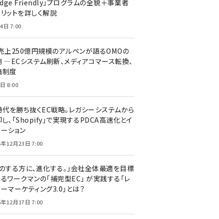
edge Friendly」プログラムの全貌＋事業者
メリットを詳しく解説
4日 7:00
C売上250億円規模のアルペンが語るOMOの
側 ―ECシステム刷新、メディアコマース転換、
価制度
日 8:00
I時代を勝ち抜くEC戦略。レガシーシステムから
し、「Shopify」で実現するPDCA高速化とイ
ベーション
5年12月23日 7:00
声のする方に、進化する。」会社全体最適を目標
するワークマンの「補完型EC」 が実践する「レ
ーマーケティング3.0」とは？
5年12月17日 7:00