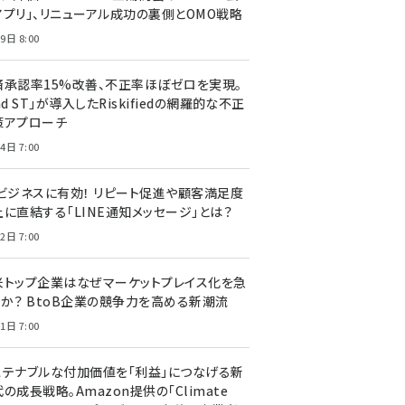
アプリ」、リニューアル成功の裏側とOMO戦略
9日 8:00
済承認率15%改善、不正率ほぼゼロを実現。
nd ST」が導入したRiskifiedの網羅的な不正
策アプローチ
4日 7:00
Cビジネスに有効！ リピート促進や顧客満足度
上に直結する「LINE通知メッセージ」とは？
2日 7:00
米トップ企業はなぜマーケットプレイス化を急
のか？ BtoB企業の競争力を高める新潮流
1日 7:00
ステナブルな付加価値を「利益」につなげる新
の成長戦略。Amazon提供の「Climate