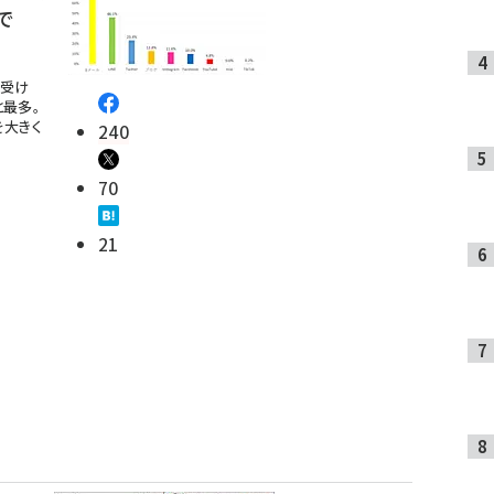
rで
で受け
と最多。
Sを大きく
240
70
21