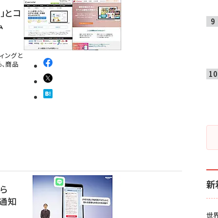
C」とコ
ム
ティングと
％、商品
新
ら
で通知
世