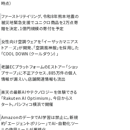
時点）
ファーストリテイリング、令和8年熊本地震の
被災地緊急支援でユニクロ商品を2万点寄
贈を決定、1億円規模の寄付を予定
女性向け空調ウェアを「イーザッカマニアス
トア―ズ」が開発、「空調風神服」を採用した
「COOL DOWN（クールダウン）」
老舗ECプラットフォームのEストアー「ショッ
プサーブ」に不正アクセス、885万件の個人
情報が漏えい。店舗関連情報も流出
楽天の最新AIやテクノロジーを体験できる
「Rakuten AI Optimism」、今日からス
タート。パシフィコ横浜で開催
AmazonのデータでAI学習は禁止に。新規
約「エージェントポリシー」でAI・自動化ツー
ルの使用ルールが厳格化