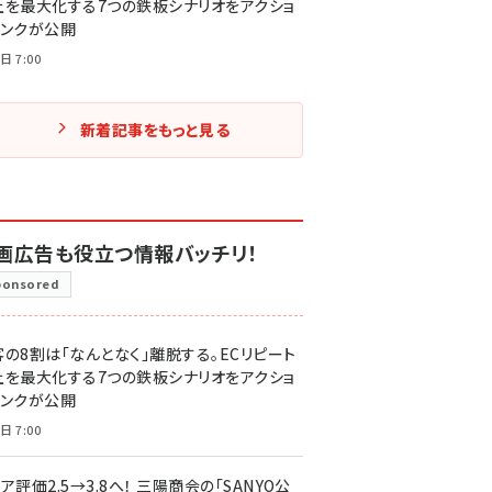
上を最大化する7つの鉄板シナリオをアクショ
リンクが公開
日 7:00
新着記事をもっと見る
画広告も役立つ情報バッチリ！
ponsored
客の8割は「なんとなく」離脱する。ECリピート
上を最大化する7つの鉄板シナリオをアクショ
リンクが公開
日 7:00
ア評価2.5→3.8へ！ 三陽商会の「SANYO公