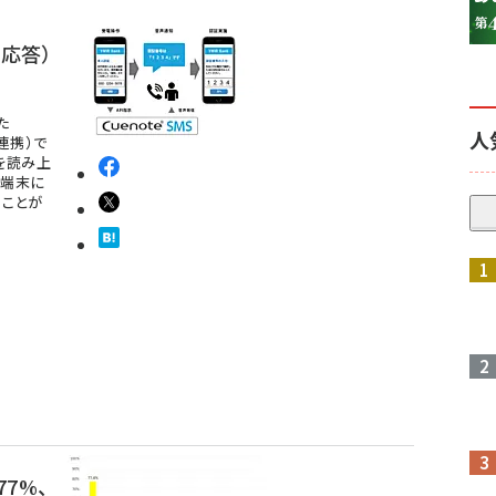
動応答）
た
人
連携）で
を読み上
い端末に
ることが
参加登録はこちら↑
7%、