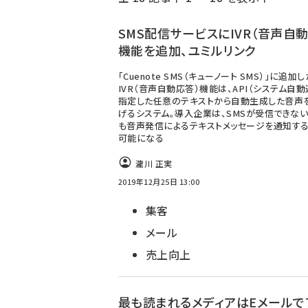
く
ず
SMS配信サービスにIVR（音声自
機能を追加、ユミルリンク
「Cuenote SMS（キューノート SMS）」に追加し
IVR（音声自動応答）機能は、API（システム自動
指定した任意のテキストから自動生成した音声
げるシステム。導入企業は、SMSが受信できな
も音声発信によるテキストメッセージを通知す
可能になる
瀧川 正実
2019年12月25日 13:00
集客
メール
売上向上
最も読まれるメディアはEメールで7