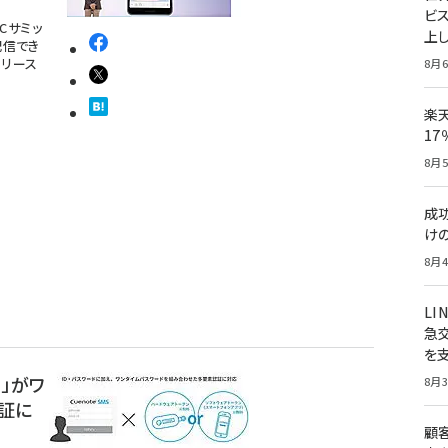
ビ
Cサミッ
上し
配信でき
リリース
8月6
楽
1
8月5
成
け
8月4
LI
急
を
S」がワ
8月3
証に
顧