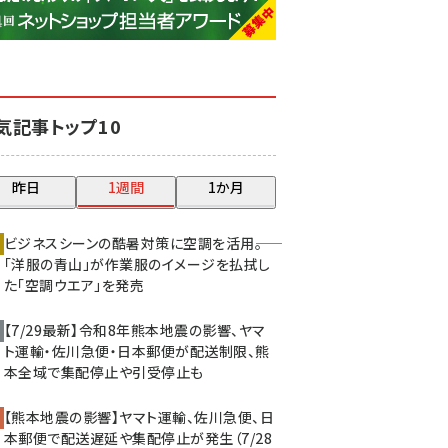
base (1071)
ビィ・フォアード (773)
revico (739)
気記事トップ10
昨日
1週間
1か月
ビジネスシーンの酷暑対策に空調を活用――。
「洋服の青山」が作業服のイメージを払拭し
た「空調ウエア」を発売
【7/29最新】令和8年熊本地震の影響、ヤマ
ト運輸・佐川急便・日本郵便が配送制限、熊
本全域で集配停止や引受停止も
【熊本地震の影響】ヤマト運輸、佐川急便、日
本郵便で配送遅延や集配停止が発生（7/28