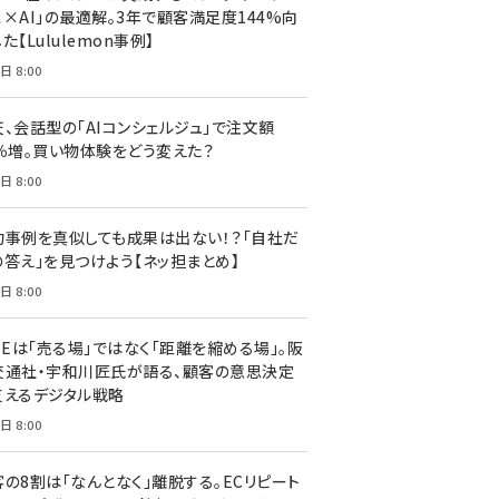
ス×AI」の最適解。3年で顧客満足度144%向
た【Lululemon事例】
日 8:00
天、会話型の「AIコンシェルジュ」で注文額
7％増。買い物体験をどう変えた？
日 8:00
功事例を真似しても成果は出ない！？「自社だ
の答え」を見つけよう【ネッ担まとめ】
日 8:00
NEは「売る場」ではなく「距離を縮める場」。阪
交通社・宇和川匠氏が語る、顧客の意思決定
支えるデジタル戦略
日 8:00
客の8割は「なんとなく」離脱する。ECリピート