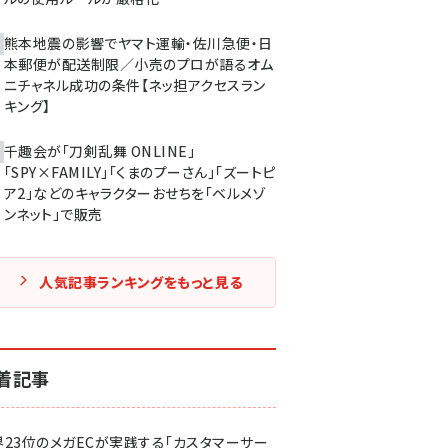
熊本地震の影響でヤマト運輸・佐川急便・日
本郵便が配送制限／小売のプロが語るオム
ニチャネル成功の条件【ネッ担アクセスラン
キング】
千趣会が「刀剣乱舞 ONLINE」
「SPY×FAMILY」「くまのプーさん」「ズートピ
ア2」などのキャラクターおせちを「ベルメゾ
ンネット」で販売
人気記事ランキングをもっと見る
着記事
界23位のメガECが実践する「カスタマーサー