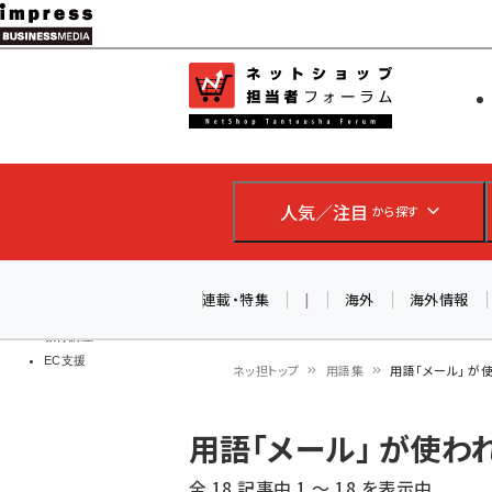
メ
イ
EC担当者
ネットショッ
ン
Web担当者
コ
製品導入
ン
企業IT
ソフト開発
テ
IoT・AI
人気／注目
から探す
ン
DCクラウド
研究・調査
ツ
エネルギー
に
連載・特集
|
海外
海外情報
ドローン
移
教育講座
EC支援
動
ネッ担トップ
用語集
用語「メール」 が
パ
用語「メール」 が使
ン
全 18 記事中 1 ～ 18 を表示中