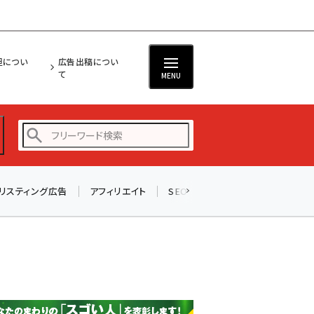
担につい
広告出稿につい
て
MENU
リスティング広告
アフィリエイト
SEO
メール
ソーシャル
amazon (2246)
yahoo (1900)
楽天 (1871)
ecbeing (1207)
アスクル (1119)