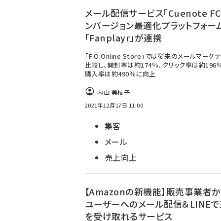
メール配信サービス「Cuenote F
ンバージョン最適化プラットフォー
「Fanplayr」が連携
「F.O.Online Store」では従来のメールマーケ
比較し、開封率は約174％、クリック率は約196
購入率は約490％に向上
内山 美枝子
2021年12月17日 11:00
集客
メール
売上向上
【Amazonの新機能】販売事業者か
ユーザーへのメール配信＆LINE
を受け取れるサービス