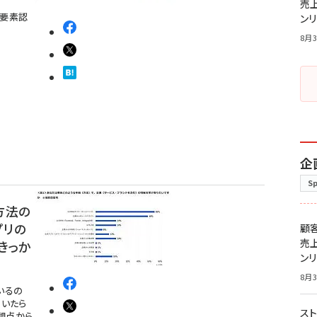
売
多要素認
ン
8月3
企
S
方法の
プリの
顧
売
きっか
ン
8月3
いるの
届いたら
スト
観点から