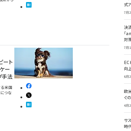
式
7月2
決
「a
対
7月1
ピート
E
ニケー
向
グ手法
6月2
する米国
欧
ルにつな
ぐ
4月2
サ
時代