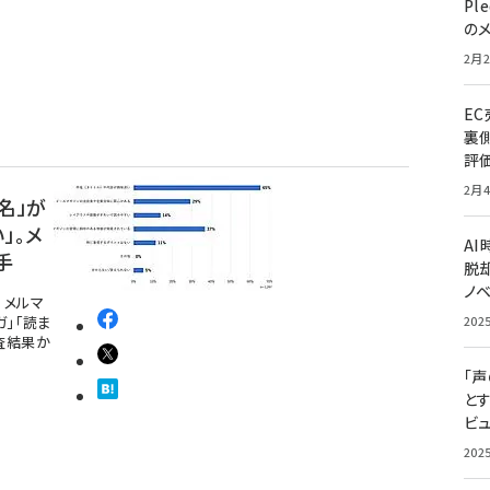
Pl
の
2月2
E
裏
評
2月4
名」が
」。メ
A
手
脱却
ノ
。メルマ
」「読ま
202
査結果か
「
と
ビュ
202