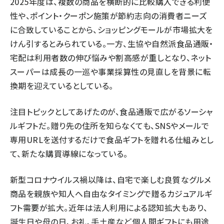
2025年度は、複数の商品を横断的に比較購入できる利便
性や、ポイント・クーポン施策が節約志向の消費者ニーズ
に合致していることから、ショッピングモールが市場拡大を
けん引するとみられている。一方、生協や自然派食品通販・
宅配は利用者数の伸び悩みや割高感が重しとなり、ネット
スーパーは成長の一巡や事業採算性の見直しを背景に転
換期を迎えているとしている。
注目トピックとしてあげたのが、食品通販で広がるソーシャ
ルギフトだ。贈り先の住所を知らなくても、SNSやメールで
専用URLを送付するだけで食品ギフトを贈れる仕組みとし
て、新たな購買導線になっている。
新型コロナウイルス禍以降は、自宅で楽しむ良質なグルメ
商品を親族や知人へ自由なタイミングで贈るカジュアルギ
フト需要が拡大。近年は法人利用による認知拡大もあり、
誕生日や母の日、お礼、手土産など個人間ギフトにも用途