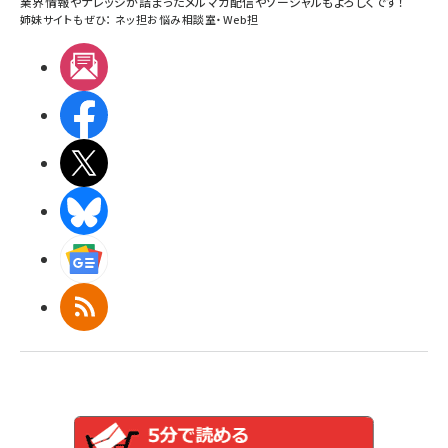
業界情報やナレッジが詰まったメルマガ配信やソーシャルもよろしくです！
姉妹サイトもぜひ：
ネッ担お悩み相談室
・
Web担
メルマガ
Facebook
X(エックス)
BlueSky
Googleニュース
RSS