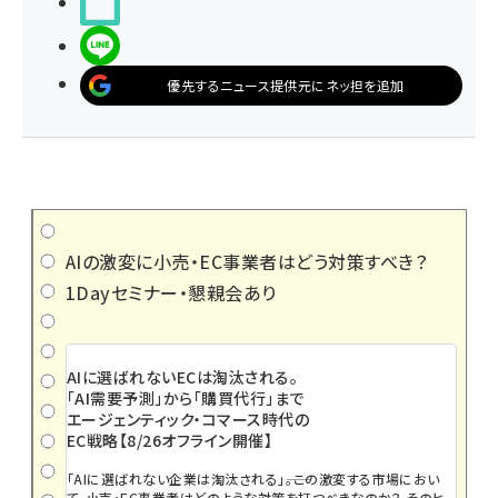
noteで書く
LINEで送る
優先するニュース提供元にネッ担を追加
AIの激変に小売・EC事業者はどう対策すべき？
1Dayセミナー・懇親会あり
AIに選ばれないECは淘汰される。
「AI需要予測」から「購買代行」まで
エージェンティック・コマース時代の
EC戦略【8/26オフライン開催】
「AIに選ばれない企業は淘汰される」――。この激変する市場におい
て、小売・EC事業者はどのような対策を打つべきなのか？ そのヒ