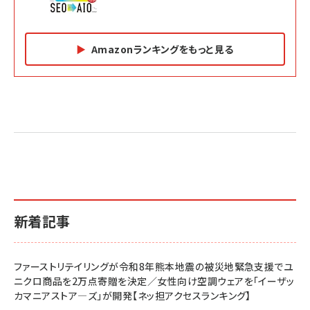
Amazonランキングをもっと見る
Amazon マーケティング・セールス全般関連書籍 の
Amazon ビジネス・経済関連書籍 の売れ筋ランキン
Amazon 経営戦略関連書籍 の売れ筋ランキング
売れ筋ランキング
グ
更新日時：2026/06/26 19:05
更新日時：2026/06/26 19:05
更新日時：2026/06/26 19:05
2億円を売り上げたプロが教える note×AI 最強の
anan(アンアン)2026/07/01号 No.2501[魅せる
ベインキャピタル 企業価値向上力の秘密
副業
カラダ2026／宮舘涼太]
￥2,640
￥1,870
￥880
イシューからはじめよ［改訂版］――知的生産の「シンプ
小さな会社は戦略が9割
anan(アンアン)2026/06/24号 No.2500増刊
ルな本質」
スペシャルエディション[王道エンタメの矜持／
￥1,980
新着記事
BTS]
￥2,200
￥1,100
ドリルを売るには穴を売れ
経営メモ 16年の起業家人生で得た知見
ファーストリテイリングが令和8年熊本地震の被災地緊急支援でユ
anan(アンアン)2026/07/08号 No.2502[2026
￥1,815
￥2,750
ニクロ商品を2万点寄贈を決定／女性向け空調ウェアを「イーザッ
年後半、あなたの恋と運命／山田涼介]
カマニアストア―ズ」が開発【ネッ担アクセスランキング】
￥880
Brand Shift(ブランド・シフト): 「信頼」で選ばれ
影響力の武器［新版］：人を動かす七つの原理