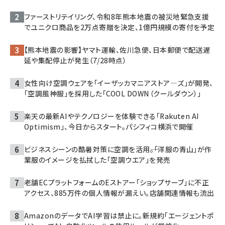
ファーストリテイリング、令和8年熊本地震の被災地緊急支援
でユニクロ商品を2万点寄贈を決定、1億円規模の寄付を予定
【熊本地震の影響】ヤマト運輸、佐川急便、日本郵便で配送遅
延や集配停止が発生（7/28時点）
女性向け空調ウェアを「イーザッカマニアストア―ズ」が開発、
「空調風神服」を採用した「COOL DOWN（クールダウン）」
楽天の最新AIやテクノロジーを体験できる「Rakuten AI
Optimism」、今日からスタート。パシフィコ横浜で開催
ビジネスシーンの酷暑対策に空調を活用――。「洋服の青山」が作
業服のイメージを払拭した「空調ウエア」を発売
老舗ECプラットフォームのEストアー「ショップサーブ」に不正
アクセス、885万件の個人情報が漏えい。店舗関連情報も流出
AmazonのデータでAI学習は禁止に。新規約「エージェントポ