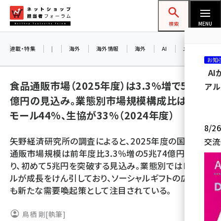
メ
ネットショップ担当者フォーラム
イ
検索
MENU
ン
コ
連載・特集
|
海外
海外情報
海外
AI
メタバース
お知
ン
A
テ
食品通販市場（2025年度）は3.3%増で5兆74
アル
ン
億円の見込み。業態別市場規模構成比はEC
ツ
amazon (2249)
モール44%、生協が33%（2024年度）
に
8/
yahoo (1901)
移
矢野経済研究所の調査によると、2025年度の国内食品
交流
動
楽天 (1871)
通販市場規模は前年度比3.3％増の5兆74億円とな
り、初めて5兆円を突破する見込み。業態別ではECモー
ecbeing (1207)
ルが成長をけん引しており、ソーシャルギフトの広がり
アスクル (1119)
も新たな需要喚起策として注目されている。
base (1077)
鳥栖 剛
[執筆]
ビィ・フォアード (773)