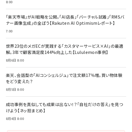
8:00
る時代の成長戦略
￥3,190
ママ投資家が育休中に１億貯めた株式投資
￥2,420
￥1,870
「楽天市場」がAI戦略を公開。「AI店長」「バーチャル試着」「RMSバ
ナー画像生成」の全ぼう【Rakuten AI Optimismレポート】
フィードバック経営 「沈黙の組織」から「高め合う
マーケティングの真実 P&G・グリコで学んだ失敗
組織」へ
と成長の法則
7:00
組織の成果を最大化する ルールのデザイン
￥3,080
￥2,200
￥1,980
世界23位のメガECが実践する「カスタマーサービス×AI」の最適
解。3年で顧客満足度144%向上した【Lululemon事例】
Amazonランキングをもっと見る
Amazonランキングをもっと見る
8月6日 8:00
Amazonランキングをもっと見る
楽天、会話型の「AIコンシェルジュ」で注文額17％増。買い物体験
をどう変えた？
8月5日 8:00
成功事例を真似しても成果は出ない！？「自社だけの答え」を見つ
けよう【ネッ担まとめ】
8月4日 8:00