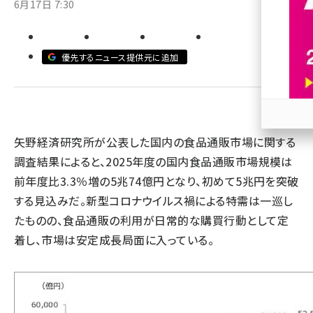
6月17日 7:30
revico (740)
優先するニュース提供元に追加
参加
矢野経済研究所が公表した国内の食品通販市場に関する
調査結果によると、2025年度の国内食品通販市場規模は
前年度比3.3％増の5兆74億円となり、初めて5兆円を突破
する見込みだ。新型コロナウイルス禍による特需は一巡し
たものの、食品通販の利用が日常的な購買行動として定
着し、市場は安定成長局面に入っている。