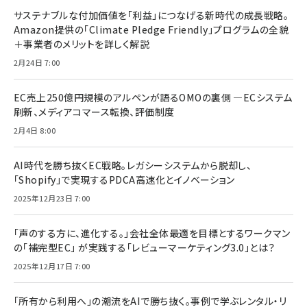
サステナブルな付加価値を「利益」につなげる新時代の成長戦略。
Amazon提供の「Climate Pledge Friendly」プログラムの全貌
＋事業者のメリットを詳しく解説
2月24日 7:00
EC売上250億円規模のアルペンが語るOMOの裏側 ―ECシステム
刷新、メディアコマース転換、評価制度
2月4日 8:00
AI時代を勝ち抜くEC戦略。レガシーシステムから脱却し、
「Shopify」で実現するPDCA高速化とイノベーション
2025年12月23日 7:00
「声のする方に、進化する。」会社全体最適を目標とするワークマン
の「補完型EC」 が実践する「レビューマーケティング3.0」とは？
2025年12月17日 7:00
「所有から利用へ」の潮流をAIで勝ち抜く。事例で学ぶレンタル・リ