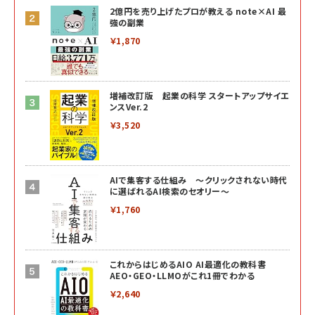
2億円を売り上げたプロが教える note×AI 最
強の副業
￥1,870
増補改訂版 起業の科学 スタートアップサイエ
ンスVer.2
￥3,520
AIで集客する仕組み ～クリックされない時代
に選ばれるAI検索のセオリー～
￥1,760
これからはじめるAIO AI最適化の教科書
AEO・GEO・LLMOがこれ1冊でわかる
￥2,640