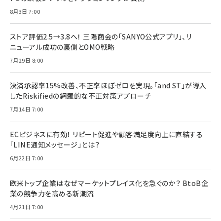
8月3日 7:00
ストア評価2.5→3.8へ！ 三陽商会の「SANYO公式アプリ」、リ
ニューアル成功の裏側とOMO戦略
7月29日 8:00
決済承認率15%改善、不正率ほぼゼロを実現。「and ST」が導入
したRiskifiedの網羅的な不正対策アプローチ
7月14日 7:00
ECビジネスに有効！ リピート促進や顧客満足度向上に直結する
「LINE通知メッセージ」とは？
6月22日 7:00
欧米トップ企業はなぜマーケットプレイス化を急ぐのか？ BtoB企
業の競争力を高める新潮流
4月21日 7:00