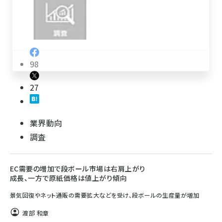
revico (744)
98
27
参加登録はこちら↑
業界動向
調査
EC需要の増加で段ボール市場は右肩上がり
成長、一方で原紙価格は値上がり傾向
景気回復やネット通販の需要拡大などを受け、段ボールの生産量が増加
渡部 和章