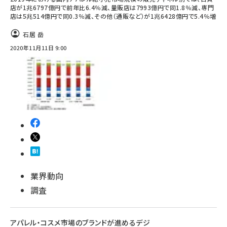
店が1兆6797億円で前年比6.4％減、量販店は7993億円で同1.8％減、専門
店は5兆514億円で同0.3％減、その他（通販など）が1兆6428億円で5.4％増
石居 岳
2020年11月11日 9:00
業界動向
調査
アパレル・コスメ市場のブランドが進めるデジ