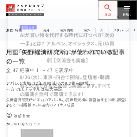
メ
ネットショップ担当者フォーラム
イ
検索
MENU
ン
お知らせ
コ
連載・特集
|
海外
海外情報
海外
AI
メタバース
AIが買い物を代行する時代に打つべき「次の
ン
一手」とは？ アルペン、オイシックス、元UA責
テ
用語「矢野経済研究所」 が使われている記事
任者が登壇のリアルECセミナー（8/26＠東
ン
京）【交流会も実施】
の一覧
ツ
amazon (2259)
全 47 記事中 1 ～ 47 を表示中
に
8/26（水）、東京・四谷で開催。登壇者・聴講
yahoo (1908)
移
アパレル市場は2年連続減少の9.2兆円規模、
者と交流できる交流会も実施します。すべて
一方でECチャネルは拡大基調
動
楽天 (1876)
の講演を無料で聴講できます！
矢野経済研究所が国内のアパレル小売市場規模の調査結果を公表、調査に
ecbeing (1211)
よると市場規模は2年連続のマイナス成長
アスクル (1122)
渡部 和章
2017年10月27日 7:00
base (1083)
ビィ・フォアード (781)