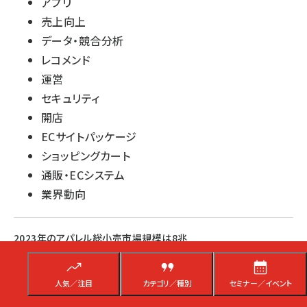
アプリ
売上向上
データ・競合分析
レコメンド
運営
セキュリティ
開店
ECサイトパッケージ
ショッピングカート
通販・ECシステム
業界動向
2023年のアパレル総小売市場規模は8兆
3564億円で3.7%増、2025年ごろまでにコロ
ナ禍前水準に回復基調で推移する見込み
人気／注目
カテゴリ／種別
セミナー／イベント
アパレル市場は長期的には少子高齢化・人口減少の影響を受けて穏かに減
少するものの、原材料費の高騰や物流費の増加、人件費の上昇によって販売