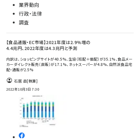
業界動向
行政・法律
調査
【食品通販・EC市場】2021年度は2.9%増の
4.4兆円、2022年度は4.3兆円と予測
内訳は、ショッピングサイトが40.5%、生協（班配＋個配）が35.1%、食品メー
カーダイレクト販売（直販）が17.1%、ネットスーパーが4.8%、自然派食品宅
配・通販が2.5%
石居 岳
[執筆]
2022年10月3日 7:30