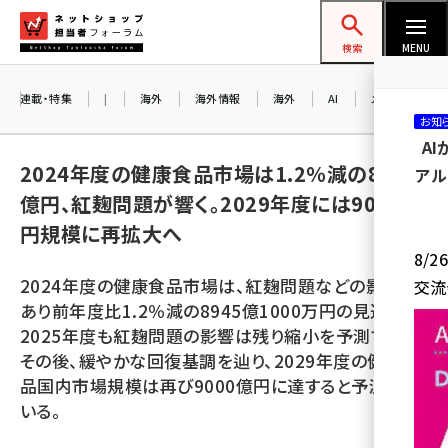
メ
ネットショップ担当者フォーラム
イ
検索
MENU
ン
コ
連載・特集
|
海外
海外情報
海外
AI
メタバース
お知
ン
A
テ
2024年度の健康食品市場は1.2％減の8945
アル
ン
億円、紅麹問題が響く。2029年度には9000億
ツ
amazon (2255)
円規模に再拡大へ
に
8/
yahoo (1906)
移
2024年度の健康食品市場は、紅麹問題などの影響も
交流
動
楽天 (1874)
あり前年度比1.2％減の8945億1000万円の見込み。
2025年度も紅麹問題の影響は残り縮小を予測するが
ecbeing (1210)
その後、緩やかな回復基調を辿り、2029年度の健康食
アスクル (1122)
品国内市場規模は再び9000億円に達すると予測して
いる。
base (1081)
ビィ・フォアード (776)