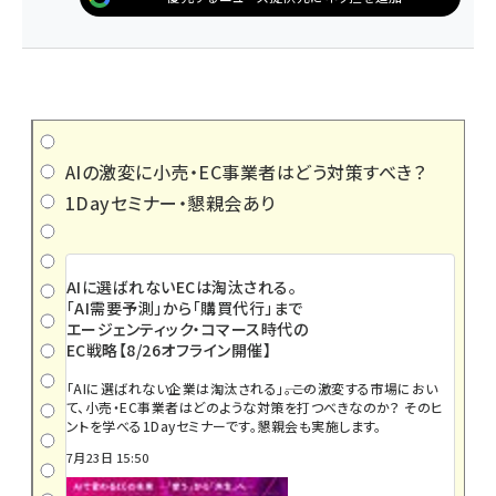
AIの激変に小売・EC事業者はどう対策すべき？
1Dayセミナー・懇親会あり
AIに選ばれないECは淘汰される。
「AI需要予測」から「購買代行」まで
エージェンティック・コマース時代の
EC戦略【8/26オフライン開催】
「AIに選ばれない企業は淘汰される」――。この激変する市場におい
て、小売・EC事業者はどのような対策を打つべきなのか？ そのヒ
ントを学べる1Dayセミナーです。懇親会も実施します。
7月23日 15:50