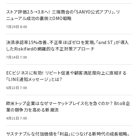
ストア評価2.5→3.8へ！ 三陽商会の「SANYO公式アプリ」、リ
ニューアル成功の裏側とOMO戦略
7月29日 8:00
決済承認率15%改善、不正率ほぼゼロを実現。「and ST」が導入
したRiskifiedの網羅的な不正対策アプローチ
7月14日 7:00
ECビジネスに有効！ リピート促進や顧客満足度向上に直結する
「LINE通知メッセージ」とは？
6月22日 7:00
欧米トップ企業はなぜマーケットプレイス化を急ぐのか？ BtoB企
業の競争力を高める新潮流
4月21日 7:00
サステナブルな付加価値を「利益」につなげる新時代の成長戦略。