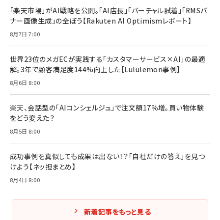
￥2,420
￥1,870
「楽天市場」がAI戦略を公開。「AI店長」「バーチャル試着」「RMSバ
ナー画像生成」の全ぼう【Rakuten AI Optimismレポート】
フィードバック経営 「沈黙の組織」から「高め合う
マーケティングの真実 P&G・グリコで学んだ失敗
組織」へ
と成長の法則
8月7日 7:00
組織の成果を最大化する ルールのデザイン
￥3,080
￥2,200
￥1,980
世界23位のメガECが実践する「カスタマーサービス×AI」の最適
解。3年で顧客満足度144%向上した【Lululemon事例】
Amazonランキングをもっと見る
Amazonランキングをもっと見る
8月6日 8:00
Amazonランキングをもっと見る
楽天、会話型の「AIコンシェルジュ」で注文額17％増。買い物体験
をどう変えた？
8月5日 8:00
成功事例を真似しても成果は出ない！？「自社だけの答え」を見つ
けよう【ネッ担まとめ】
8月4日 8:00
新着記事をもっと見る