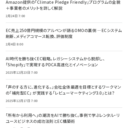
Amazon提供の「Climate Pledge Friendly」プログラムの全貌
＋事業者のメリットを詳しく解説
2月24日 7:00
EC売上250億円規模のアルペンが語るOMOの裏側 ―ECシステム
刷新、メディアコマース転換、評価制度
2月4日 8:00
AI時代を勝ち抜くEC戦略。レガシーシステムから脱却し、
「Shopify」で実現するPDCA高速化とイノベーション
2025年12月23日 7:00
「声のする方に、進化する。」会社全体最適を目標とするワークマン
の「補完型EC」 が実践する「レビューマーケティング3.0」とは？
2025年12月17日 7:00
「所有から利用へ」の潮流をAIで勝ち抜く。事例で学ぶレンタル・リ
ユースビジネスの成功法則とEC構築術