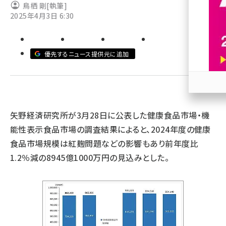
鳥栖 剛
[執筆]
2025年4月3日 6:30
revico (744)
優先するニュース提供元に追加
参加
矢野経済研究所が3月28日に公表した健康食品市場・機
能性表示食品市場の調査結果によると、2024年度の健康
食品市場規模は紅麹問題などの影響もあり前年度比
1.2％減の8945億1000万円の見込みとした。