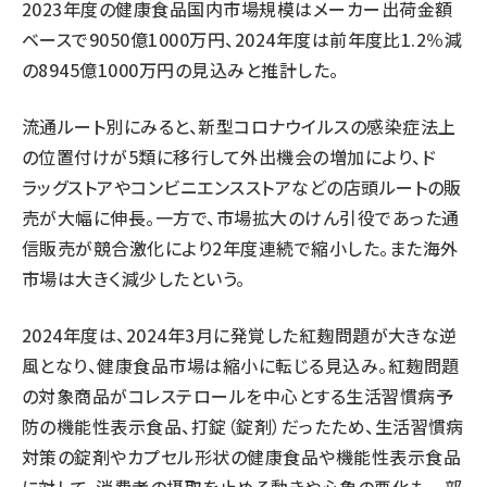
2023年度の健康食品国内市場規模はメーカー出荷金額
ベースで9050億1000万円、2024年度は前年度比1.2％減
の8945億1000万円の見込みと推計した。
流通ルート別にみると、新型コロナウイルスの感染症法上
の位置付けが5類に移行して外出機会の増加により、ド
ラッグストアやコンビニエンスストアなどの店頭ルートの販
売が大幅に伸長。一方で、市場拡大のけん引役であった通
信販売が競合激化により2年度連続で縮小した。また海外
市場は大きく減少したという。
2024年度は、2024年3月に発覚した紅麹問題が大きな逆
風となり、健康食品市場は縮小に転じる見込み。紅麹問題
の対象商品がコレステロールを中心とする生活習慣病予
防の機能性表示食品、打錠（錠剤）だったため、生活習慣病
対策の錠剤やカプセル形状の健康食品や機能性表示食品
に対して、消費者の摂取を止める動きや心象の悪化も一部