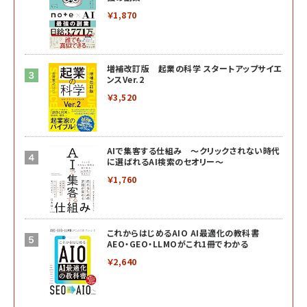
￥1,870
増補改訂版 起業の科学 スタートアップサイエ
ンスVer.2
￥3,520
AIで集客する仕組み ～クリックされない時代
に選ばれるAI検索のセオリー～
￥1,760
これからはじめるAIO AI最適化の教科書
AEO・GEO・LLMOがこれ1冊でわかる
￥2,640