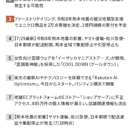
発生する可能性
ファーストリテイリング、令和8年熊本地震の被災地緊急支援
でユニクロ商品を2万点寄贈を決定、1億円規模の寄付を予定
【7/29最新】令和8年熊本地震の影響、ヤマト運輸・佐川急便・
日本郵便が配送制限、熊本全域で集配停止や引受停止も
女性向け空調ウェアを「イーザッカマニアストア―ズ」が開発、
「空調風神服」を採用した「COOL DOWN（クールダウン）」
楽天の最新AIやテクノロジーを体験できる「Rakuten AI
Optimism」、今日からスタート。パシフィコ横浜で開催
老舗ECプラットフォームのEストアー「ショップサーブ」に不正
アクセス、885万件の個人情報が漏えい。店舗関連情報も流出
【熊本地震の影響】ヤマト運輸、佐川急便、日本郵便で配送遅
延や集配停止が発生（7/28時点）