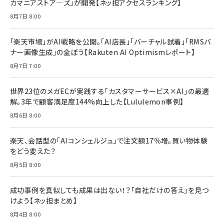
カマニアストア―ズ」が開発【ネッ担アクセスランキング】
￥880
Brand Shift(ブランド・シフト): 「信頼」で選ばれ
影響力の武器［新版］：人を動かす七つの原理
8月7日 8:00
る時代の成長戦略
￥3,190
ママ投資家が育休中に１億貯めた株式投資
￥2,420
￥1,870
「楽天市場」がAI戦略を公開。「AI店長」「バーチャル試着」「RMSバ
ナー画像生成」の全ぼう【Rakuten AI Optimismレポート】
フィードバック経営 「沈黙の組織」から「高め合う
マーケティングの真実 P&G・グリコで学んだ失敗
組織」へ
と成長の法則
8月7日 7:00
組織の成果を最大化する ルールのデザイン
￥3,080
￥2,200
￥1,980
世界23位のメガECが実践する「カスタマーサービス×AI」の最適
解。3年で顧客満足度144%向上した【Lululemon事例】
Amazonランキングをもっと見る
Amazonランキングをもっと見る
8月6日 8:00
Amazonランキングをもっと見る
楽天、会話型の「AIコンシェルジュ」で注文額17％増。買い物体験
をどう変えた？
8月5日 8:00
成功事例を真似しても成果は出ない！？「自社だけの答え」を見つ
けよう【ネッ担まとめ】
8月4日 8:00