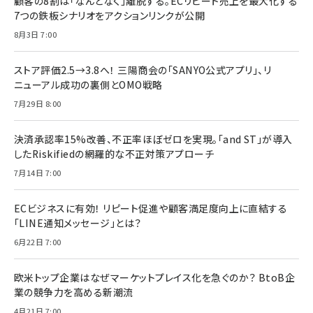
顧客の8割は「なんとなく」離脱する。ECリピート売上を最大化する
7つの鉄板シナリオをアクションリンクが公開
8月3日 7:00
ストア評価2.5→3.8へ！ 三陽商会の「SANYO公式アプリ」、リ
ニューアル成功の裏側とOMO戦略
7月29日 8:00
決済承認率15%改善、不正率ほぼゼロを実現。「and ST」が導入
したRiskifiedの網羅的な不正対策アプローチ
7月14日 7:00
ECビジネスに有効！ リピート促進や顧客満足度向上に直結する
「LINE通知メッセージ」とは？
6月22日 7:00
欧米トップ企業はなぜマーケットプレイス化を急ぐのか？ BtoB企
業の競争力を高める新潮流
4月21日 7:00