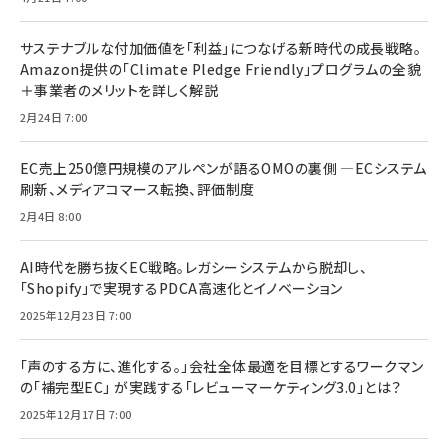
サステナブルな付加価値を「利益」につなげる新時代の成長戦略。
Amazon提供の「Climate Pledge Friendly」プログラムの全貌
＋事業者のメリットを詳しく解説
2月24日 7:00
EC売上250億円規模のアルペンが語るOMOの裏側 ―ECシステム
刷新、メディアコマース転換、評価制度
2月4日 8:00
AI時代を勝ち抜くEC戦略。レガシーシステムから脱却し、
「Shopify」で実現するPDCA高速化とイノベーション
2025年12月23日 7:00
「声のする方に、進化する。」会社全体最適を目標とするワークマン
の「補完型EC」 が実践する「レビューマーケティング3.0」とは？
2025年12月17日 7:00