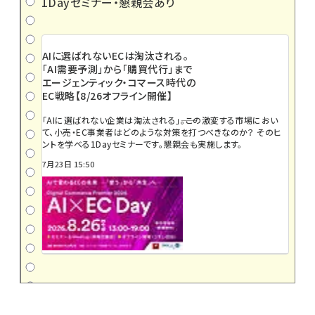
1Dayセミナー・懇親会あり
AIに選ばれないECは淘汰される。
「AI需要予測」から「購買代行」まで
エージェンティック・コマース時代の
EC戦略【8/26オフライン開催】
「AIに選ばれない企業は淘汰される」――。この激変する市場におい
て、小売・EC事業者はどのような対策を打つべきなのか？ そのヒ
ントを学べる1Dayセミナーです。懇親会も実施します。
7月23日 15:50