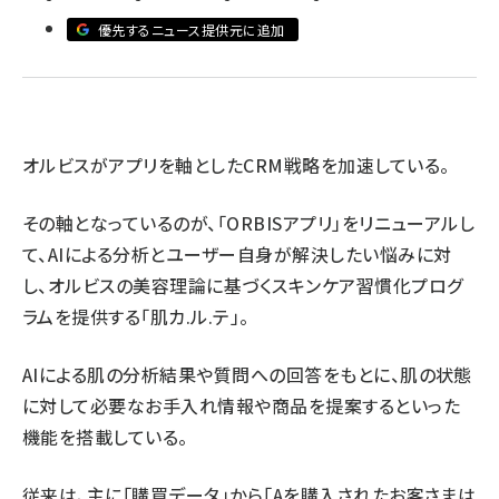
優先するニュース提供元に追加
revico (744)
オルビスがアプリを軸としたCRM戦略を加速している。
その軸となっているのが、「ORBISアプリ」をリニューアルし
参加
て、AIによる分析とユーザー自身が解決したい悩みに対
し、オルビスの美容理論に基づくスキンケア習慣化プログ
ラムを提供する「肌カ.ル.テ」。
AIによる肌の分析結果や質問への回答をもとに、肌の状態
に対して必要なお手入れ情報や商品を提案するといった
機能を搭載している。
従来は、主に「購買データ」から「Aを購入されたお客さまは