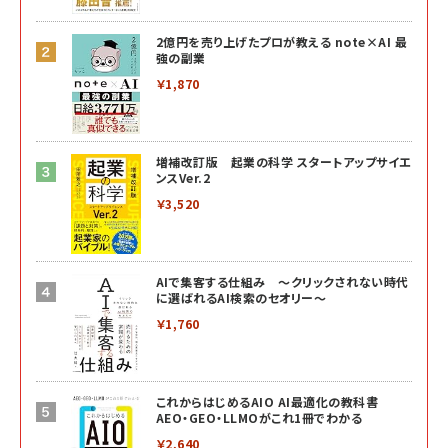
2億円を売り上げたプロが教える note×AI 最
強の副業
￥1,870
増補改訂版 起業の科学 スタートアップサイエ
ンスVer.2
￥3,520
AIで集客する仕組み ～クリックされない時代
に選ばれるAI検索のセオリー～
￥1,760
これからはじめるAIO AI最適化の教科書
AEO・GEO・LLMOがこれ1冊でわかる
￥2,640