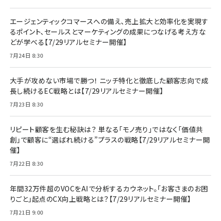
エージェンティックコマースへの備え、売上拡大と効率化を実現す
るポイント、セールスとマーケティングの成果につなげる考え方な
どが学べる【7/29リアルセミナー開催】
7月24日 8:30
大手が攻めない市場で勝つ！ ニッチ特化と徹底した顧客志向で成
長し続けるEC戦略とは【7/29リアルセミナー開催】
7月23日 8:30
リピート顧客を生む秘訣は？ 単なる「モノ売り」ではなく「価値共
創」で顧客に“選ばれ続ける”プラスの戦略【7/29リアルセミナー開
催】
7月22日 8:30
年間32万件超のVOCをAIで分析するカウネット。「お客さまのお困
りごと」起点のCX向上戦略とは？【7/29リアルセミナー開催】
7月21日 9:00