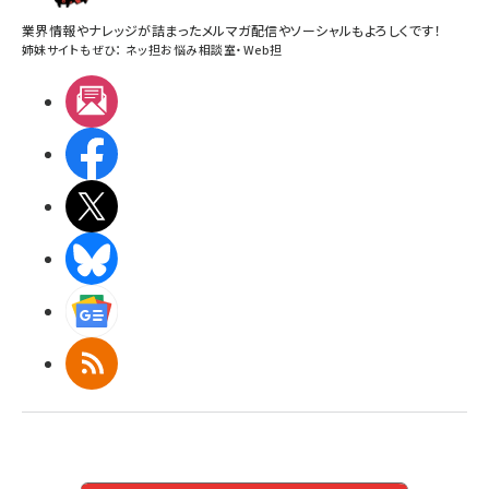
業界情報やナレッジが詰まったメルマガ配信やソーシャルもよろしくです！
姉妹サイトもぜひ：
ネッ担お悩み相談室
・
Web担
メルマガ
Facebook
X(エックス)
BlueSky
Googleニュース
RSS