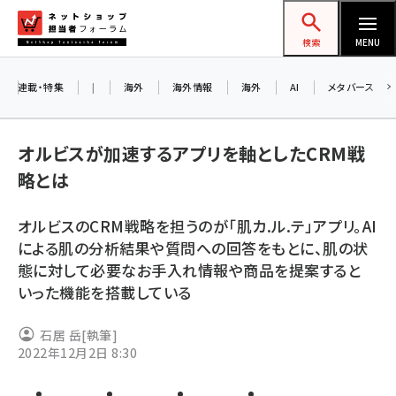
メ
ネットショップ担当者フォーラム
イ
検索
MENU
ン
コ
連載・特集
|
海外
海外情報
海外
AI
メタバース
お知
ン
AI
テ
オルビスが加速するアプリを軸としたCRM戦
アル
ン
略とは
ツ
amazon (2255)
に
オルビスのCRM戦略を担うのが「肌カ.ル.テ」アプリ。AI
8/
yahoo (1906)
移
による肌の分析結果や質問への回答をもとに、肌の状
交流
動
楽天 (1874)
態に対して必要なお手入れ情報や商品を提案すると
いった機能を搭載している
ecbeing (1210)
アスクル (1122)
石居 岳
[執筆]
2022年12月2日 8:30
base (1081)
ビィ・フォアード (776)