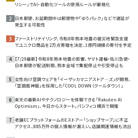
リシー」でAI・自動化ツールの使用ルールが厳格化
日本郵便、お盆期間中は郵便物や「ゆうパック」などで遅延が
発生する可能性
ファーストリテイリング、令和8年熊本地震の被災地緊急支援
でユニクロ商品を2万点寄贈を決定、1億円規模の寄付を予定
【7/29最新】令和8年熊本地震の影響、ヤマト運輸・佐川急便・
日本郵便が配送制限、熊本全域で集配停止や引受停止も
女性向け空調ウェアを「イーザッカマニアストア―ズ」が開発、
「空調風神服」を採用した「COOL DOWN（クールダウン）」
楽天の最新AIやテクノロジーを体験できる「Rakuten AI
Optimism」、今日からスタート。パシフィコ横浜で開催
老舗ECプラットフォームのEストアー「ショップサーブ」に不正
アクセス、885万件の個人情報が漏えい。店舗関連情報も流出