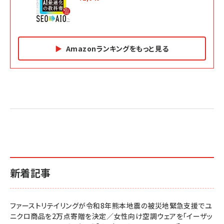
Amazonランキングをもっと見る
Amazon マーケティング・セールス全般関連書籍 の
Amazon ビジネス・経済関連書籍 の売れ筋ランキン
Amazon 経営戦略関連書籍 の売れ筋ランキング
売れ筋ランキング
グ
更新日時：2026/06/26 19:05
更新日時：2026/06/26 19:05
更新日時：2026/06/26 19:05
2億円を売り上げたプロが教える note×AI 最強の
anan(アンアン)2026/07/01号 No.2501[魅せる
ベインキャピタル 企業価値向上力の秘密
副業
カラダ2026／宮舘涼太]
￥2,640
￥1,870
￥880
イシューからはじめよ［改訂版］――知的生産の「シンプ
小さな会社は戦略が9割
anan(アンアン)2026/06/24号 No.2500増刊
ルな本質」
スペシャルエディション[王道エンタメの矜持／
￥1,980
新着記事
BTS]
￥2,200
￥1,100
ドリルを売るには穴を売れ
経営メモ 16年の起業家人生で得た知見
ファーストリテイリングが令和8年熊本地震の被災地緊急支援でユ
anan(アンアン)2026/07/08号 No.2502[2026
￥1,815
￥2,750
ニクロ商品を2万点寄贈を決定／女性向け空調ウェアを「イーザッ
年後半、あなたの恋と運命／山田涼介]