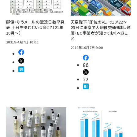
郵便・ゆうメールの配達日数早見
天皇陛下「即位の礼」で10/22～
表 土日を挟むといつ届く？（21年
23日に東京で大規模交通規制。通
10月～）
販・EC事業者が知っておくべきこ
と
2021年4月7日 10:00
2019年10月7日 9:00
86
22