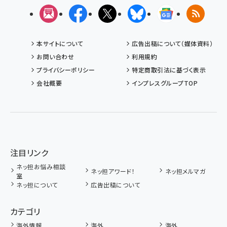
メルマガ
Facebook
X(エックス)
Bluesky
Googleニュ
RSS
本サイトについて
広告出稿について（媒体資料）
お問い合わせ
利用規約
プライバシーポリシー
特定商取引法に基づく表示
会社概要
インプレスグループTOP
注目リンク
ネッ担お悩み相談
ネッ担アワード！
ネッ担メルマガ
室
ネッ担について
広告出稿について
カテゴリ
海外情報
海外
海外