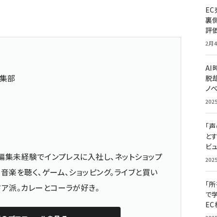
E
裏
評
2月4
A
編集部
脱却
ノ
202
「
と
ビュ
、編集未経験でインプレスに入社し、ネットショップ
202
音楽を聴く、ゲーム、ショッピング。ライブと買い
「
ア派。カレーとコーラが好き。
で
E