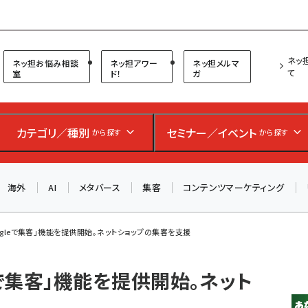
プ担当者フォーラム
ネッ
ネッ担お悩み相談
ネッ担アワー
ネッ担メルマ
て
室
ド！
ガ
カテゴリ／種別
セミナー／イベント
から探す
から探す
海外
AI
メタバース
集客
コンテンツマーケティング
oogleで集客」機能を提供開始。ネットショップの集客を支援
leで集客」機能を提供開始。ネット