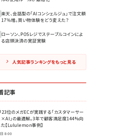
楽天、会話型の「AIコンシェルジュ」で注文額
17％増。買い物体験をどう変えた？
ローソン、POSレジでステーブルコインによ
る店頭決済の実証実験
人気記事ランキングをもっと見る
着記事
界23位のメガECが実践する「カスタマーサー
ス×AI」の最適解。3年で顧客満足度144%向
た【Lululemon事例】
日 8:00