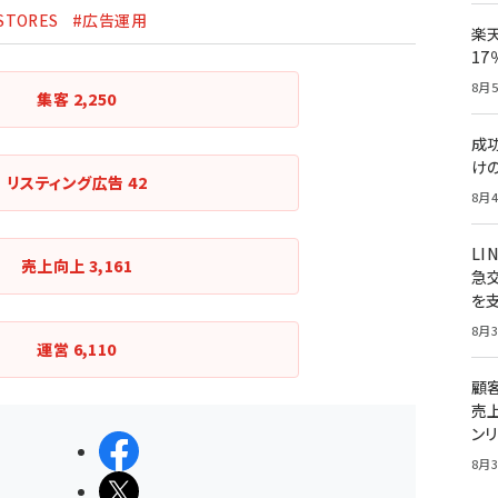
STORES
#広告運用
楽
1
8月5
集客
2,250
成
け
リスティング広告
42
8月4
LI
売上向上
3,161
急
を
8月3
運営
6,110
顧
売
ン
シェアする
8月3
ポストする