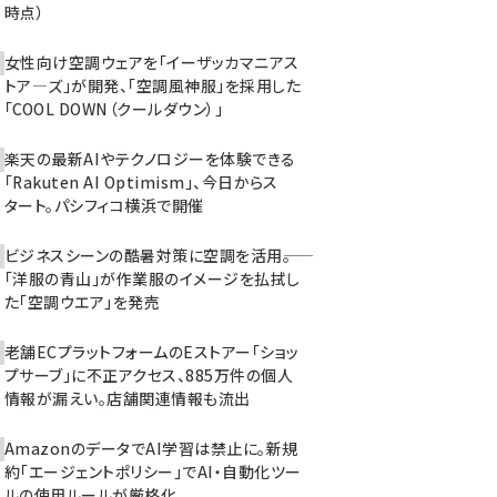
時点）
女性向け空調ウェアを「イーザッカマニアス
トア―ズ」が開発、「空調風神服」を採用した
「COOL DOWN（クールダウン）」
楽天の最新AIやテクノロジーを体験できる
「Rakuten AI Optimism」、今日からス
タート。パシフィコ横浜で開催
ビジネスシーンの酷暑対策に空調を活用――。
「洋服の青山」が作業服のイメージを払拭し
た「空調ウエア」を発売
老舗ECプラットフォームのEストアー「ショッ
プサーブ」に不正アクセス、885万件の個人
情報が漏えい。店舗関連情報も流出
AmazonのデータでAI学習は禁止に。新規
約「エージェントポリシー」でAI・自動化ツー
ルの使用ルールが厳格化