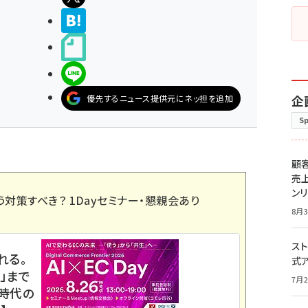
>ブクマする
noteで書く
LINEで送る
企
優先するニュース提供元にネッ担を追加
S
顧
売
ン
う対策すべき？ 1Dayセミナー・懇親会あり
8月3
スト
れる。
式
」まで
7月2
ス時代の