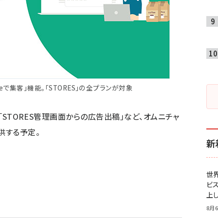
leで集客」機能。「STORES」の全プランが対象
」「STORES管理画面からの広告出稿」など、オムニチャ
供する予定。
新
世
ビ
上し
8月6