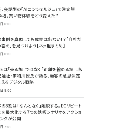
天、会話型の「AIコンシェルジュ」で注文額
7％増。買い物体験をどう変えた？
日 8:00
功事例を真似しても成果は出ない！？「自社だ
の答え」を見つけよう【ネッ担まとめ】
日 8:00
NEは「売る場」ではなく「距離を縮める場」。阪
交通社・宇和川匠氏が語る、顧客の意思決定
支えるデジタル戦略
日 8:00
客の8割は「なんとなく」離脱する。ECリピート
上を最大化する7つの鉄板シナリオをアクショ
リンクが公開
日 7:00