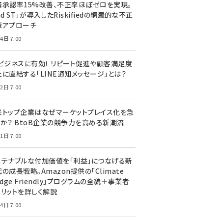
済承認率15%改善、不正率ほぼゼロを実現。
nd ST」が導入したRiskifiedの網羅的な不正
策アプローチ
4日 7:00
Cビジネスに有効！ リピート促進や顧客満足度
上に直結する「LINE通知メッセージ」とは？
2日 7:00
米トップ企業はなぜマーケットプレイス化を急
のか？ BtoB企業の競争力を高める新潮流
1日 7:00
ステナブルな付加価値を「利益」につなげる新
の成長戦略。Amazon提供の「Climate
edge Friendly」プログラムの全貌＋事業者
メリットを詳しく解説
4日 7:00