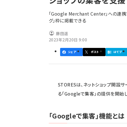
ショップの集客を支援
く
ず
「Google Merchant Center
グ」枠に掲載できる
藤田遥
2023年2月20日 9:00
シェア
ポスト
はてブ
STORESは、ネットショップ開設サ
る「Googleで集客」の提供を開始
「Googleで集客」機能とは