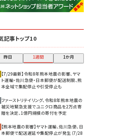
base (1071)
ビィ・フォアード (773)
revico (739)
気記事トップ10
昨日
1週間
1か月
【7/29最新】令和8年熊本地震の影響、ヤマ
ト運輸・佐川急便・日本郵便が配送制限、熊
本全域で集配停止や引受停止も
ファーストリテイリング、令和8年熊本地震の
被災地緊急支援でユニクロ商品を2万点寄
贈を決定、1億円規模の寄付を予定
【熊本地震の影響】ヤマト運輸、佐川急便、日
本郵便で配送遅延や集配停止が発生（7/28