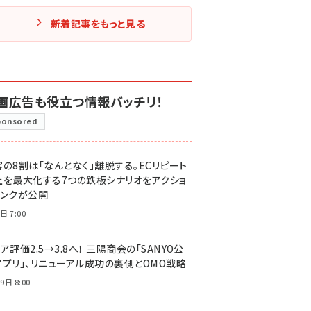
新着記事をもっと見る
画広告も役立つ情報バッチリ！
ponsored
客の8割は「なんとなく」離脱する。ECリピート
上を最大化する7つの鉄板シナリオをアクショ
リンクが公開
日 7:00
ア評価2.5→3.8へ！ 三陽商会の「SANYO公
アプリ」、リニューアル成功の裏側とOMO戦略
9日 8:00