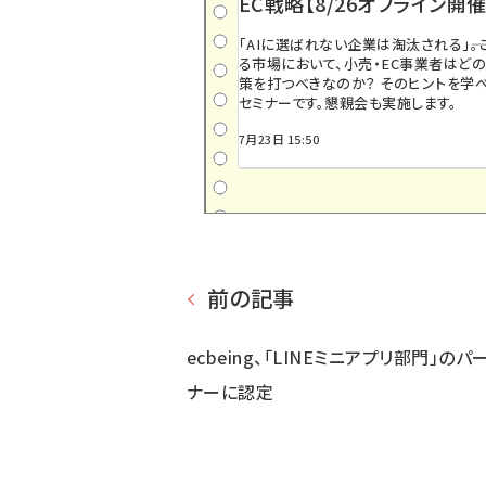
EC戦略【8/26オフライン開催
「AIに選ばれない企業は淘汰される」――
る市場において、小売・EC事業者はど
策を打つべきなのか？ そのヒントを学べ
セミナーです。懇親会も実施します。
7月23日 15:50
前の記事
ecbeing、「LINEミニアプリ部門」のパ
ナーに認定