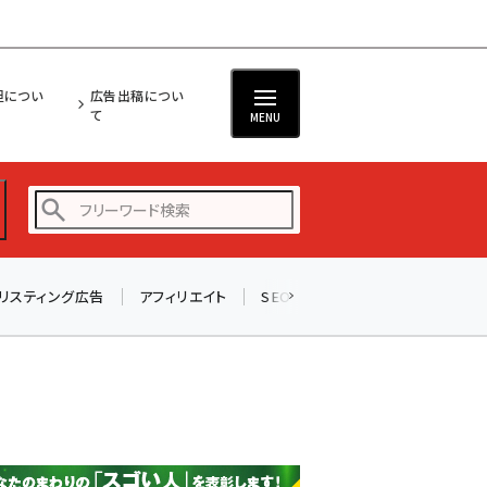
担につい
広告出稿につい
て
MENU
リスティング広告
アフィリエイト
SEO
メール
ソーシャル
amazon (2246)
yahoo (1900)
楽天 (1871)
ecbeing (1207)
アスクル (1119)