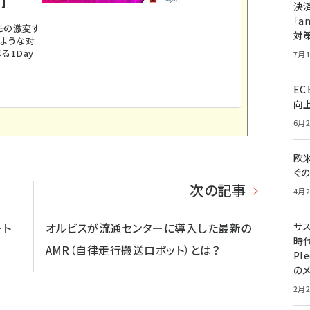
】
決
「a
。この激変す
対
のような対
る1Day
7月1
E
向
6月2
欧
ぐ
次の記事
4月2
ート
オルビスが流通センターに導入した最新の
サ
時代
AMR（自律走行搬送ロボット）とは？
Pl
の
2月2