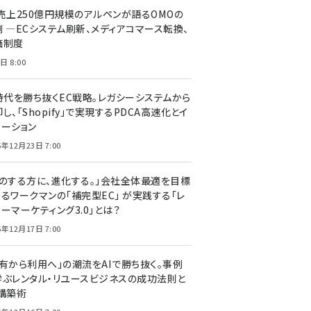
C売上250億円規模のアルペンが語るOMOの
側 ―ECシステム刷新、メディアコマース転換、
価制度
日 8:00
I時代を勝ち抜くEC戦略。レガシーシステムから
し、「Shopify」で実現するPDCA高速化とイ
ベーション
5年12月23日 7:00
声のする方に、進化する。」会社全体最適を目標
するワークマンの「補完型EC」 が実践する「レ
ーマーケティング3.0」とは？
5年12月17日 7:00
所有から利用へ」の潮流をAIで勝ち抜く。事例
学ぶレンタル・リユースビジネスの成功法則と
C構築術