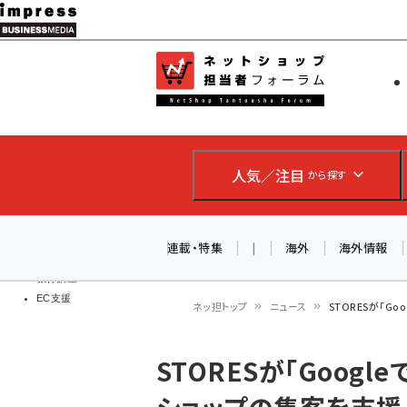
メ
イ
EC担当者
ネットショッ
ン
Web担当者
コ
製品導入
ン
企業IT
ソフト開発
テ
IoT・AI
人気／注目
から探す
ン
DCクラウド
研究・調査
ツ
エネルギー
に
連載・特集
|
海外
海外情報
ドローン
移
教育講座
EC支援
動
ネッ担トップ
ニュース
STORESが「G
パ
STORESが「Goog
ン