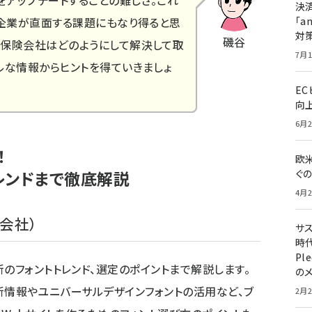
アップデートすることの難しさ。これ
決
の企業が直面する課題にもなり得ると思
「a
対
磯谷
命保険会社はどのようにして解決して取
7月1
ルな情報からヒントを得ていきましょ
E
向
6月2
！
欧
レンドまで徹底解説
ぐ
4月2
式会社）
サ
時代
Pl
のフォントトレンド、選定のポイントまで解説します。
の
の最新情報やユニバーサルデザインフォントの活用など、ブ
2月2