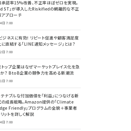
済承認率15%改善、不正率ほぼゼロを実現。
nd ST」が導入したRiskifiedの網羅的な不正
策アプローチ
4日 7:00
Cビジネスに有効！ リピート促進や顧客満足度
上に直結する「LINE通知メッセージ」とは？
2日 7:00
米トップ企業はなぜマーケットプレイス化を急
のか？ BtoB企業の競争力を高める新潮流
1日 7:00
ステナブルな付加価値を「利益」につなげる新
の成長戦略。Amazon提供の「Climate
edge Friendly」プログラムの全貌＋事業者
メリットを詳しく解説
4日 7:00