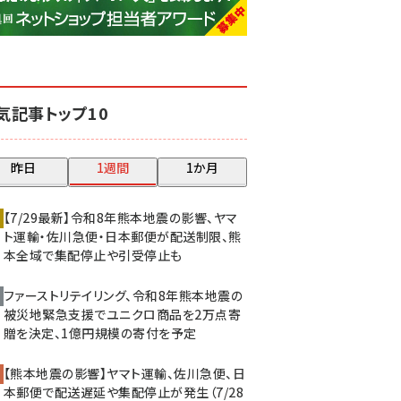
base (1071)
ビィ・フォアード (773)
revico (739)
気記事トップ10
昨日
1週間
1か月
【7/29最新】令和8年熊本地震の影響、ヤマ
ト運輸・佐川急便・日本郵便が配送制限、熊
本全域で集配停止や引受停止も
ファーストリテイリング、令和8年熊本地震の
被災地緊急支援でユニクロ商品を2万点寄
贈を決定、1億円規模の寄付を予定
【熊本地震の影響】ヤマト運輸、佐川急便、日
本郵便で配送遅延や集配停止が発生（7/28