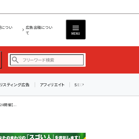
担につい
広告出稿につい
て
MENU
リスティング広告
アフィリエイト
SEO
メール
ソーシャル
amazon (2246)
yahoo (1900)
開催【...
楽天 (1871)
ecbeing (1207)
アスクル (1119)