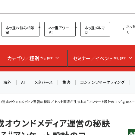
プ担当者フォーラム
ネッ
ネッ担お悩み相談
ネッ担アワー
ネッ担メルマ
て
室
ド！
ガ
カテゴリ／種別
セミナー／イベント
から探す
から探す
お知らせ
AIが買い物を代行する時代に打つべき「次の一手」とは？
海外
AI
メタバース
集客
コンテンツマーケティング
アルペン、オイシックス、元UA責任者が登壇のリアルECセ
ミナー（8/26＠東京）【交流会も実施】
8/26（水）、東京・四谷で開催。登壇者・聴講者と交流できる
U達成オウンドメディア運営の秘訣／ ヒット商品が生まれる“アンケート設計のコツ”@8/27・28
交流会も実施します。すべての講演を無料で聴講できます！
達成オウンドメディア運営の秘訣