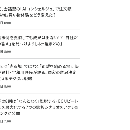
天、会話型の「AIコンシェルジュ」で注文額
7％増。買い物体験をどう変えた？
日 8:00
功事例を真似しても成果は出ない！？「自社だ
の答え」を見つけよう【ネッ担まとめ】
日 8:00
NEは「売る場」ではなく「距離を縮める場」。阪
交通社・宇和川匠氏が語る、顧客の意思決定
支えるデジタル戦略
日 8:00
客の8割は「なんとなく」離脱する。ECリピート
上を最大化する7つの鉄板シナリオをアクショ
リンクが公開
日 7:00