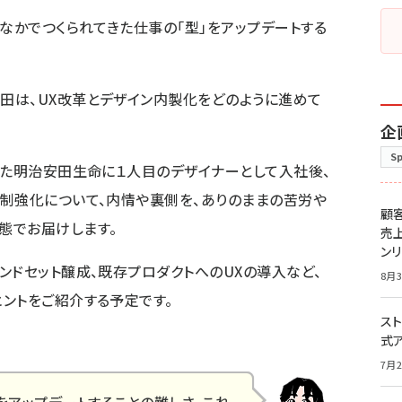
のなかでつくられてきた仕事の「型」をアップデートする
田は、UX改革とデザイン内製化をどのように進めて
企
S
げた明治安田生命に１人目のデザイナーとして入社後、
制強化について、内情や裏側を、ありのままの苦労や
顧
態でお届けします。
売
ン
ンドセット醸成、既存プロダクトへのUXの導入など、
8月3
ントをご紹介する予定です。
スト
式
7月2