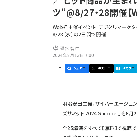
／ ヒット商品が生ま
く
ツ”@8/27・28開催
ず
Web担主催イベント「デジタルマーケターズサ
8/28（水）の2日間で開催
磯谷 智仁
2024年8月13日 7:00
シェア
ポスト
はてブ
明治安田生命、サイバーエージェン
ズサミット 2024 Summer」を8
全25講演をすべて【無料】で視聴で