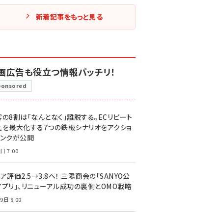
新着記事をもっと見る
画広告も役立つ情報バッチリ！
ponsored
客の8割は「なんとなく」離脱する。ECリピート
上を最大化する7つの鉄板シナリオをアクショ
リンクが公開
日 7:00
ア評価2.5→3.8へ！ 三陽商会の「SANYO公
アプリ」、リニューアル成功の裏側とOMO戦略
9日 8:00