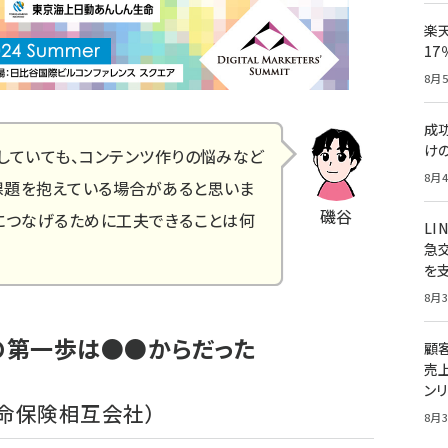
楽
1
8月5
成
け
していても、コンテンツ作りの悩みなど
8月4
課題を抱えている場合があると思いま
磯谷
につなげるために工夫できることは何
LI
急
！
を
8月3
その第一歩は●●からだった
顧
売
ン
生命保険相互会社）
8月3