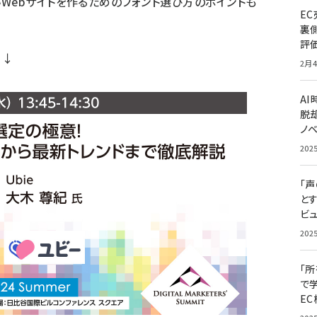
Webサイトを作るためのフォント選び方のポイントも
E
裏
評
↓↓
2月4
A
脱却
ノ
202
「
と
ビュ
202
「
で
E