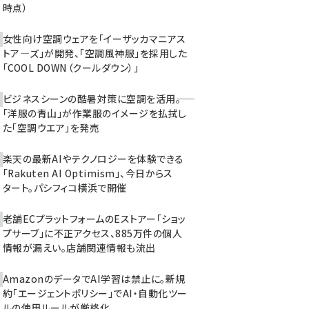
時点）
女性向け空調ウェアを「イーザッカマニアス
トア―ズ」が開発、「空調風神服」を採用した
「COOL DOWN（クールダウン）」
ビジネスシーンの酷暑対策に空調を活用――。
「洋服の青山」が作業服のイメージを払拭し
た「空調ウエア」を発売
楽天の最新AIやテクノロジーを体験できる
「Rakuten AI Optimism」、今日からス
タート。パシフィコ横浜で開催
老舗ECプラットフォームのEストアー「ショッ
プサーブ」に不正アクセス、885万件の個人
情報が漏えい。店舗関連情報も流出
AmazonのデータでAI学習は禁止に。新規
約「エージェントポリシー」でAI・自動化ツー
ルの使用ルールが厳格化