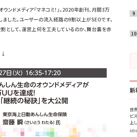
ンドメディア「マネコミ！」。2020年創刊、月間3万
しました。ユーザーの流入経路の9割以上がSEOです。
役割として、運営上何を工夫しているのか、舞台裏を赤
↓↓
新
世
ビ
上し
8月6