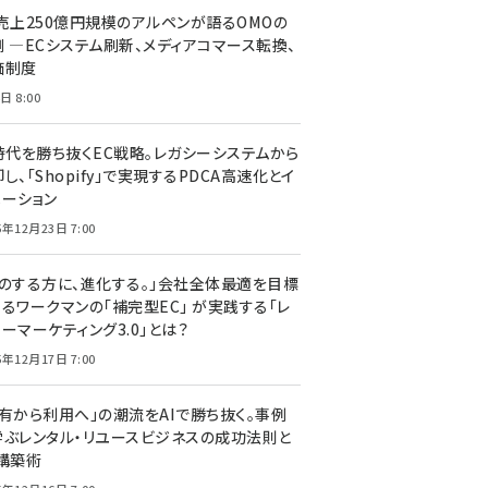
C売上250億円規模のアルペンが語るOMOの
側 ―ECシステム刷新、メディアコマース転換、
価制度
日 8:00
I時代を勝ち抜くEC戦略。レガシーシステムから
し、「Shopify」で実現するPDCA高速化とイ
ベーション
5年12月23日 7:00
声のする方に、進化する。」会社全体最適を目標
するワークマンの「補完型EC」 が実践する「レ
ーマーケティング3.0」とは？
5年12月17日 7:00
所有から利用へ」の潮流をAIで勝ち抜く。事例
学ぶレンタル・リユースビジネスの成功法則と
C構築術