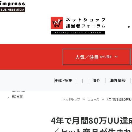
メ
イ
EC担当者
ネットショッ
ン
Web担当者
コ
製品導入
ン
企業IT
ソフト開発
テ
IoT・AI
人気／注目
から探す
ン
DCクラウド
研究・調査
ツ
エネルギー
に
連載・特集
|
海外
海外情報
ドローン
移
教育講座
EC支援
動
ネッ担トップ
ニュース
4年で月間80万U
パ
4年で月間80万UU
ン