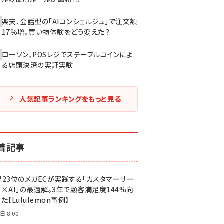
楽天、会話型の「AIコンシェルジュ」で注文額
17％増。買い物体験をどう変えた？
ローソン、POSレジでステーブルコインによ
る店頭決済の実証実験
人気記事ランキングをもっと見る
着記事
界23位のメガECが実践する「カスタマーサー
ス×AI」の最適解。3年で顧客満足度144%向
た【Lululemon事例】
日 8:00