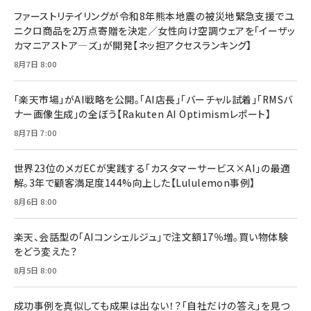
ドリルを売るには穴を売れ
経営メモ 16年の起業家人生で得た知見
ファーストリテイリングが令和8年熊本地震の被災地緊急支援でユ
anan(アンアン)2026/07/08号 No.2502[2026
￥1,815
￥2,750
ニクロ商品を2万点寄贈を決定／女性向け空調ウェアを「イーザッ
年後半、あなたの恋と運命／山田涼介]
カマニアストア―ズ」が開発【ネッ担アクセスランキング】
￥880
Brand Shift(ブランド・シフト): 「信頼」で選ばれ
影響力の武器［新版］：人を動かす七つの原理
8月7日 8:00
る時代の成長戦略
￥3,190
ママ投資家が育休中に１億貯めた株式投資
￥2,420
￥1,870
「楽天市場」がAI戦略を公開。「AI店長」「バーチャル試着」「RMSバ
ナー画像生成」の全ぼう【Rakuten AI Optimismレポート】
フィードバック経営 「沈黙の組織」から「高め合う
マーケティングの真実 P&G・グリコで学んだ失敗
組織」へ
と成長の法則
8月7日 7:00
組織の成果を最大化する ルールのデザイン
￥3,080
￥2,200
￥1,980
世界23位のメガECが実践する「カスタマーサービス×AI」の最適
解。3年で顧客満足度144%向上した【Lululemon事例】
Amazonランキングをもっと見る
Amazonランキングをもっと見る
8月6日 8:00
Amazonランキングをもっと見る
楽天、会話型の「AIコンシェルジュ」で注文額17％増。買い物体験
をどう変えた？
8月5日 8:00
成功事例を真似しても成果は出ない！？「自社だけの答え」を見つ