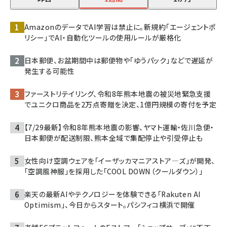
AmazonのデータでAI学習は禁止に。新規約「エージェントポ
リシー」でAI・自動化ツールの使用ルールが厳格化
日本郵便、お盆期間中は郵便物や「ゆうパック」などで遅延が
発生する可能性
ファーストリテイリング、令和8年熊本地震の被災地緊急支援
でユニクロ商品を2万点寄贈を決定、1億円規模の寄付を予定
【7/29最新】令和8年熊本地震の影響、ヤマト運輸・佐川急便・
日本郵便が配送制限、熊本全域で集配停止や引受停止も
女性向け空調ウェアを「イーザッカマニアストア―ズ」が開発、
「空調風神服」を採用した「COOL DOWN（クールダウン）」
楽天の最新AIやテクノロジーを体験できる「Rakuten AI
Optimism」、今日からスタート。パシフィコ横浜で開催