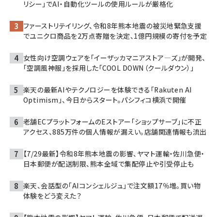
リシー」でAI・自動化ツールの使用ルールが厳格化
ファーストリテイリング、令和8年熊本地震の被災地緊急支援
でユニクロ商品を2万点寄贈を決定、1億円規模の寄付を予定
女性向け空調ウェアを「イーザッカマニアストア―ズ」が開発、
「空調風神服」を採用した「COOL DOWN（クールダウン）」
楽天の最新AIやテクノロジーを体験できる「Rakuten AI
Optimism」、今日からスタート。パシフィコ横浜で開催
老舗ECプラットフォームのEストアー「ショップサーブ」に不正
アクセス、885万件の個人情報が漏えい。店舗関連情報も流出
【7/29最新】令和8年熊本地震の影響、ヤマト運輸・佐川急便・
日本郵便が配送制限、熊本全域で集配停止や引受停止も
楽天、会話型の「AIコンシェルジュ」で注文額17％増。買い物
体験をどう変えた？