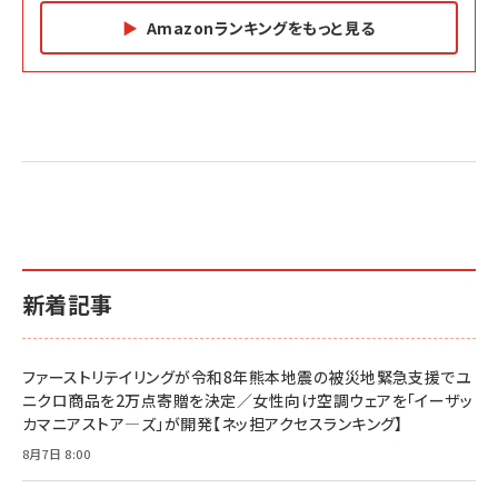
Amazonランキングをもっと見る
Amazon マーケティング・セールス全般関連書籍 の
Amazon ビジネス・経済関連書籍 の売れ筋ランキン
Amazon 経営戦略関連書籍 の売れ筋ランキング
売れ筋ランキング
グ
更新日時：2026/06/26 19:05
更新日時：2026/06/26 19:05
更新日時：2026/06/26 19:05
2億円を売り上げたプロが教える note×AI 最強の
anan(アンアン)2026/07/01号 No.2501[魅せる
ベインキャピタル 企業価値向上力の秘密
副業
カラダ2026／宮舘涼太]
￥2,640
￥1,870
￥880
イシューからはじめよ［改訂版］――知的生産の「シンプ
小さな会社は戦略が9割
anan(アンアン)2026/06/24号 No.2500増刊
ルな本質」
スペシャルエディション[王道エンタメの矜持／
￥1,980
新着記事
BTS]
￥2,200
￥1,100
ドリルを売るには穴を売れ
経営メモ 16年の起業家人生で得た知見
ファーストリテイリングが令和8年熊本地震の被災地緊急支援でユ
anan(アンアン)2026/07/08号 No.2502[2026
￥1,815
￥2,750
ニクロ商品を2万点寄贈を決定／女性向け空調ウェアを「イーザッ
年後半、あなたの恋と運命／山田涼介]
カマニアストア―ズ」が開発【ネッ担アクセスランキング】
￥880
Brand Shift(ブランド・シフト): 「信頼」で選ばれ
影響力の武器［新版］：人を動かす七つの原理
8月7日 8:00
る時代の成長戦略
￥3,190
ママ投資家が育休中に１億貯めた株式投資
￥2,420