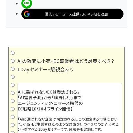
LINEで送る
優先するニュース提供元にネッ担を追加
AIの激変に小売・EC事業者はどう対策すべき？
1Dayセミナー・懇親会あり
AIに選ばれないECは淘汰される。
「AI需要予測」から「購買代行」まで
エージェンティック・コマース時代の
EC戦略【8/26オフライン開催】
「AIに選ばれない企業は淘汰される」――。この激変する市場におい
て、小売・EC事業者はどのような対策を打つべきなのか？ そのヒ
ントを学べる1Dayセミナーです。懇親会も実施します。