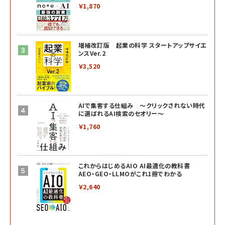
￥1,870
増補改訂版 起業の科学 スタートアップサイエ
ンスVer.2
￥3,520
AIで集客する仕組み ～クリックされない時代
に選ばれるAI検索のセオリー～
￥1,760
これからはじめるAIO AI最適化の教科書
AEO・GEO・LLMOがこれ1冊でわかる
￥2,640