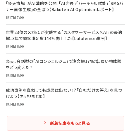
￥1,870
「楽天市場」がAI戦略を公開。「AI店長」「バーチャル試着」「RMSバ
ナー画像生成」の全ぼう【Rakuten AI Optimismレポート】
フィードバック経営 「沈黙の組織」から「高め合う
マーケティングの真実 P&G・グリコで学んだ失敗
組織」へ
と成長の法則
8月7日 7:00
組織の成果を最大化する ルールのデザイン
￥3,080
￥2,200
￥1,980
世界23位のメガECが実践する「カスタマーサービス×AI」の最適
解。3年で顧客満足度144%向上した【Lululemon事例】
Amazonランキングをもっと見る
Amazonランキングをもっと見る
8月6日 8:00
Amazonランキングをもっと見る
楽天、会話型の「AIコンシェルジュ」で注文額17％増。買い物体験
をどう変えた？
8月5日 8:00
成功事例を真似しても成果は出ない！？「自社だけの答え」を見つ
けよう【ネッ担まとめ】
8月4日 8:00
新着記事をもっと見る