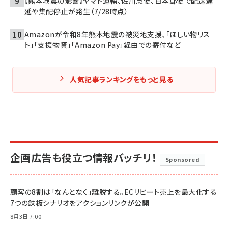
【熊本地震の影響】ヤマト運輸、佐川急便、日本郵便で配送遅
延や集配停止が発生（7/28時点）
Amazonが令和8年熊本地震の被災地支援、「ほしい物リス
ト」「支援物資」「Amazon Pay」経由での寄付など
人気記事ランキングをもっと見る
企画広告も役立つ情報バッチリ！
Sponsored
顧客の8割は「なんとなく」離脱する。ECリピート売上を最大化する
7つの鉄板シナリオをアクションリンクが公開
8月3日 7:00