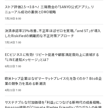
ストア評価2.5→3.8へ！ 三陽商会の「SANYO公式アプリ」、リ
ニューアル成功の裏側とOMO戦略
7月29日 8:00
決済承認率15%改善、不正率ほぼゼロを実現。「and ST」が導入
したRiskifiedの網羅的な不正対策アプローチ
7月14日 7:00
ECビジネスに有効！ リピート促進や顧客満足度向上に直結する
「LINE通知メッセージ」とは？
6月22日 7:00
欧米トップ企業はなぜマーケットプレイス化を急ぐのか？ BtoB企
業の競争力を高める新潮流
4月21日 7:00
サステナブルな付加価値を「利益」につなげる新時代の成長戦略。
Amazon提供の「Climate Pledge Friendly」プログラムの全貌