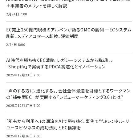
＋事業者のメリットを詳しく解説
2月24日 7:00
EC売上250億円規模のアルペンが語るOMOの裏側 ―ECシステム
刷新、メディアコマース転換、評価制度
2月4日 8:00
AI時代を勝ち抜くEC戦略。レガシーシステムから脱却し、
「Shopify」で実現するPDCA高速化とイノベーション
2025年12月23日 7:00
「声のする方に、進化する。」会社全体最適を目標とするワークマン
の「補完型EC」 が実践する「レビューマーケティング3.0」とは？
2025年12月17日 7:00
「所有から利用へ」の潮流をAIで勝ち抜く。事例で学ぶレンタル・リ
ユースビジネスの成功法則とEC構築術
2025年12月16日 7:00