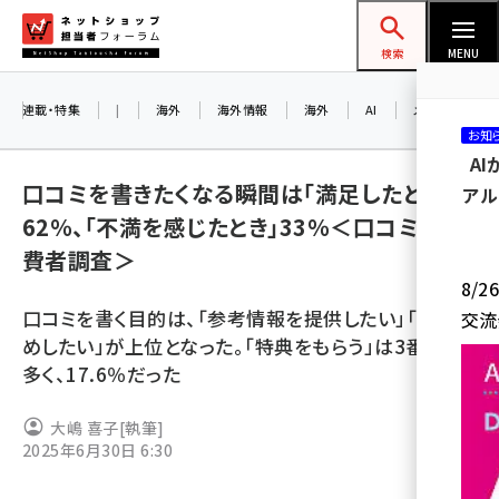
メ
ネットショップ担当者フォーラム
イ
検索
MENU
ン
コ
連載・特集
|
海外
海外情報
海外
AI
メタバース
お知
ン
A
テ
口コミを書きたくなる瞬間は「満足したとき」
アル
ン
62％、「不満を感じたとき」33％＜口コミの消
ツ
amazon (2259)
費者調査＞
に
8/
yahoo (1908)
移
口コミを書く目的は、「参考情報を提供したい」「おすす
交流
動
楽天 (1876)
めしたい」が上位となった。「特典をもらう」は3番目に
多く、17.6％だった
ecbeing (1211)
アスクル (1122)
大嶋 喜子
[執筆]
2025年6月30日 6:30
base (1083)
ビィ・フォアード (781)