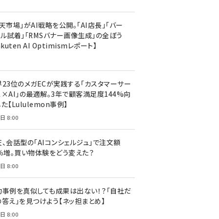
天市場」がAI戦略を公開。「AI店長」「バー
ャル試着」「RMSバナー画像生成」の全ぼう
akuten AI Optimismレポート】
界23位のメガECが実践する「カスタマーサー
ス×AI」の最適解。3年で顧客満足度144%向
た【Lululemon事例】
日 8:00
天、会話型の「AIコンシェルジュ」で注文額
7％増。買い物体験をどう変えた？
日 8:00
功事例を真似しても成果は出ない！？「自社だ
の答え」を見つけよう【ネッ担まとめ】
日 8:00