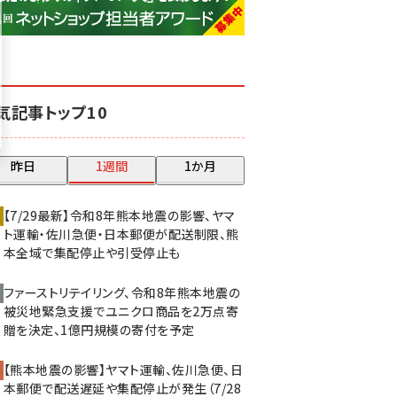
base (1075)
ビィ・フォアード (773)
revico (739)
気記事トップ10
昨日
1週間
1か月
【7/29最新】令和8年熊本地震の影響、ヤマ
ト運輸・佐川急便・日本郵便が配送制限、熊
本全域で集配停止や引受停止も
ファーストリテイリング、令和8年熊本地震の
被災地緊急支援でユニクロ商品を2万点寄
贈を決定、1億円規模の寄付を予定
【熊本地震の影響】ヤマト運輸、佐川急便、日
本郵便で配送遅延や集配停止が発生（7/28