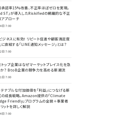
済承認率15%改善、不正率ほぼゼロを実現。
nd ST」が導入したRiskifiedの網羅的な不正
策アプローチ
4日 7:00
Cビジネスに有効！ リピート促進や顧客満足度
上に直結する「LINE通知メッセージ」とは？
2日 7:00
米トップ企業はなぜマーケットプレイス化を急
のか？ BtoB企業の競争力を高める新潮流
1日 7:00
ステナブルな付加価値を「利益」につなげる新
の成長戦略。Amazon提供の「Climate
edge Friendly」プログラムの全貌＋事業者
メリットを詳しく解説
4日 7:00