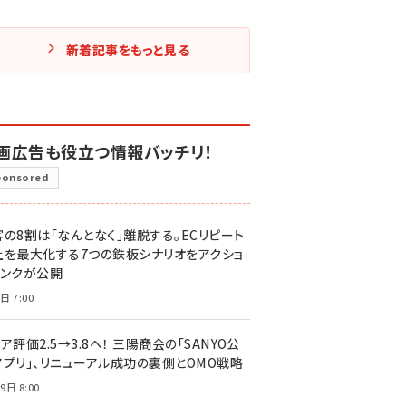
新着記事をもっと見る
画広告も役立つ情報バッチリ！
ponsored
客の8割は「なんとなく」離脱する。ECリピート
上を最大化する7つの鉄板シナリオをアクショ
リンクが公開
日 7:00
ア評価2.5→3.8へ！ 三陽商会の「SANYO公
アプリ」、リニューアル成功の裏側とOMO戦略
9日 8:00