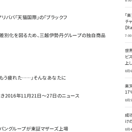
8:00
「楽
リババ「天猫国際」の「ブラックフ
チ
【R
差別化を図るため、三越伊勢丹グループの独自商品
7:00
世
ビ
上し
8月6
のはもう疲れた……」そんなあなたに
楽
1
2016年11月21日〜27日のニュース
8月5
成
け
ャパングループが東証マザーズ上場
8月4