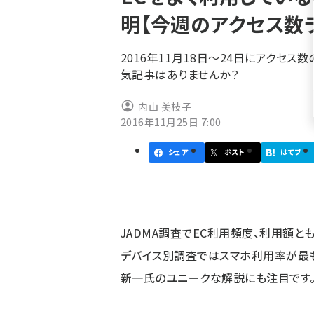
く
明【今週のアクセス数
ず
2016年11月18日～24日にアクセ
気記事はありませんか？
内山 美枝子
2016年11月25日 7:00
シェア
ポスト
はてブ
JADMA調査でEC利用頻度、利用額と
デバイス別調査ではスマホ利用率が最
新一氏のユニークな解説にも注目です