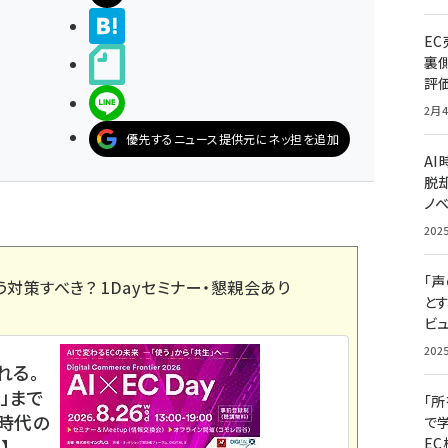
>ブクマする
E
裏
noteで書く
評
LINEで送る
2月4
優先するニュース提供元にネッ担を追加
A
脱却
ノ
202
「
う対策すべき？ 1Dayセミナー・懇親会あり
と
ビュ
202
れる。
」まで
「
ス時代の
で
E
】