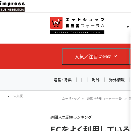
メ
イ
EC担当者
ネットショッ
ン
Web担当者
コ
製品導入
ン
企業IT
ソフト開発
テ
IoT・AI
人気／注目
から探す
ン
DCクラウド
研究・調査
ツ
エネルギー
に
連載・特集
|
海外
海外情報
ドローン
移
教育講座
EC支援
動
ネッ担トップ
連載・特集コーナー一覧
パ
週間人気記事ランキング
ン
ECをよく利用してい