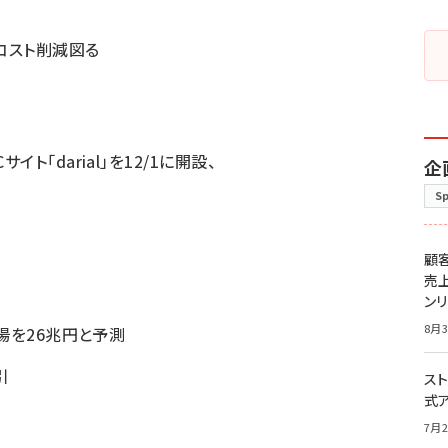
コスト削減図る
ト「darial」を12/1に開設、
企
S
顧
売
ン
8月3
市場を26兆円と予測
引
スト
式
7月2