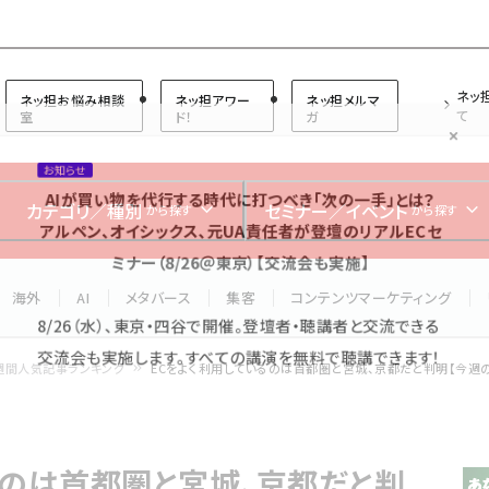
プ担当者フォーラム
ネッ
ネッ担お悩み相談
ネッ担アワー
ネッ担メルマ
て
室
ド！
ガ
お知らせ
AIが買い物を代行する時代に打つべき「次の一手」とは？
カテゴリ／種別
セミナー／イベント
から探す
から探す
アルペン、オイシックス、元UA責任者が登壇のリアルECセ
ミナー（8/26＠東京）【交流会も実施】
海外
AI
メタバース
集客
コンテンツマーケティング
8/26（水）、東京・四谷で開催。登壇者・聴講者と交流できる
交流会も実施します。すべての講演を無料で聴講できます！
週間人気記事ランキング
ECをよく利用しているのは首都圏と宮城、京都だと判明【今週
るのは首都圏と宮城、京都だと判