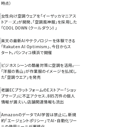
時点）
女性向け空調ウェアを「イーザッカマニアス
トア―ズ」が開発、「空調風神服」を採用した
「COOL DOWN（クールダウン）」
楽天の最新AIやテクノロジーを体験できる
「Rakuten AI Optimism」、今日からス
タート。パシフィコ横浜で開催
ビジネスシーンの酷暑対策に空調を活用――。
「洋服の青山」が作業服のイメージを払拭し
た「空調ウエア」を発売
老舗ECプラットフォームのEストアー「ショッ
プサーブ」に不正アクセス、885万件の個人
情報が漏えい。店舗関連情報も流出
AmazonのデータでAI学習は禁止に。新規
約「エージェントポリシー」でAI・自動化ツー
ルの使用ルールが厳格化