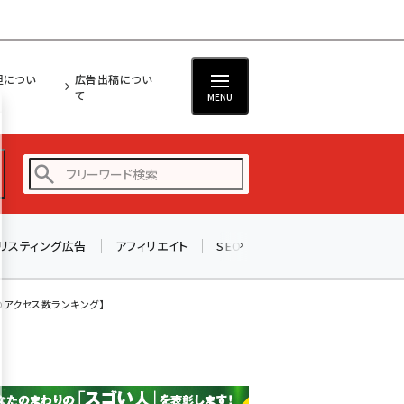
担につい
広告出稿につい
て
MENU
リスティング広告
アフィリエイト
SEO
メール
ソーシャル
amazon (2247)
yahoo (1901)
のアクセス数ランキング】
楽天 (1871)
ecbeing (1207)
アスクル (1119)