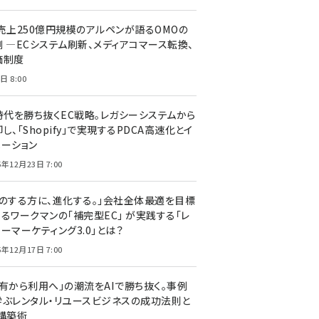
C売上250億円規模のアルペンが語るOMOの
側 ―ECシステム刷新、メディアコマース転換、
価制度
日 8:00
I時代を勝ち抜くEC戦略。レガシーシステムから
し、「Shopify」で実現するPDCA高速化とイ
ベーション
5年12月23日 7:00
声のする方に、進化する。」会社全体最適を目標
するワークマンの「補完型EC」 が実践する「レ
ーマーケティング3.0」とは？
5年12月17日 7:00
所有から利用へ」の潮流をAIで勝ち抜く。事例
学ぶレンタル・リユースビジネスの成功法則と
C構築術