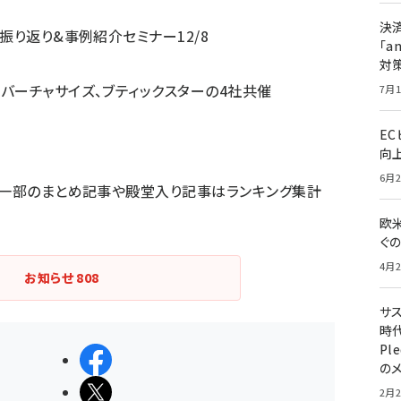
決
の振り返り&事例紹介セミナー12/8
「a
対
、バーチャサイズ、ブティックスターの4社共催
7月1
E
向
6月2
。一部のまとめ記事や殿堂入り記事はランキング集計
欧
ぐ
4月2
お知らせ
808
サ
時代
Pl
シェアする
の
ポストする
2月2