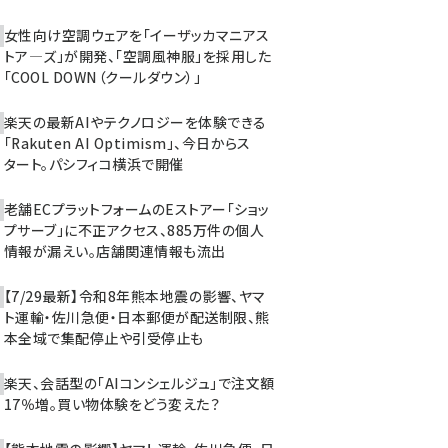
女性向け空調ウェアを「イーザッカマニアス
トア―ズ」が開発、「空調風神服」を採用した
「COOL DOWN（クールダウン）」
楽天の最新AIやテクノロジーを体験できる
「Rakuten AI Optimism」、今日からス
タート。パシフィコ横浜で開催
老舗ECプラットフォームのEストアー「ショッ
プサーブ」に不正アクセス、885万件の個人
情報が漏えい。店舗関連情報も流出
【7/29最新】令和8年熊本地震の影響、ヤマ
ト運輸・佐川急便・日本郵便が配送制限、熊
本全域で集配停止や引受停止も
楽天、会話型の「AIコンシェルジュ」で注文額
17％増。買い物体験をどう変えた？