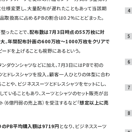
式に仕様変更し、大量配布が遅れたこともあって当該期
商品取扱高に占めるPBの割合は0.2%にとどまった。
整ったことで、
配布数は7月3日時点の55万枚に対
拡大
。
年間配布計画の600万枚～1000万枚をクリアで
ピードを上げることも視野にあるという。
タンダウンシャツなどに加え、7月3日にはPBで初の
ツとドレスシャツを投入。顧客一人ひとりの体型に合わ
ことや、ビジネススーツとドレスシャツをセットにし、
売していることもあり、スーツとシャツのセット販売が出
ット（6億円弱の売上高）を受注するなど「
想定以上に売
りのPB平均購入額は9719円
となり、ビジネススーツ