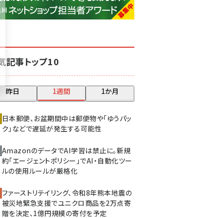
base (1083)
ビィ・フォアード (781)
revico (744)
気記事トップ10
昨日
1週間
1か月
日本郵便、お盆期間中は郵便物や「ゆうパッ
ク」などで遅延が発生する可能性
AmazonのデータでAI学習は禁止に。新規
約「エージェントポリシー」でAI・自動化ツー
ルの使用ルールが厳格化
ファーストリテイリング、令和8年熊本地震の
被災地緊急支援でユニクロ商品を2万点寄
贈を決定、1億円規模の寄付を予定