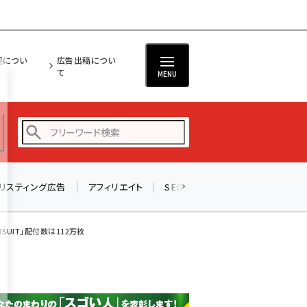
担につい
広告出稿につい
て
MENU
リスティング広告
アフィリエイト
SEO
メール
ソーシャル
amazon (2259)
yahoo (1908)
OSUIT」配付数は112万枚
楽天 (1876)
ecbeing (1211)
アスクル (1122)