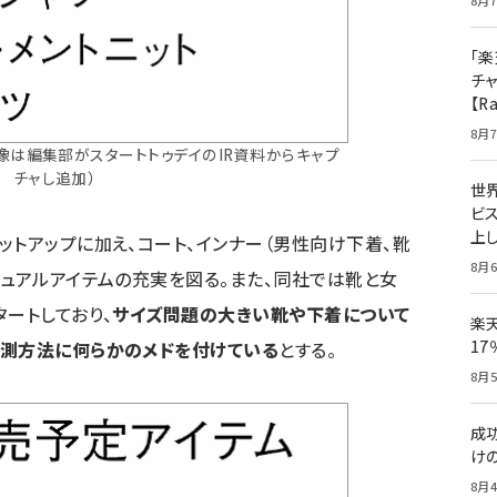
8月7
「楽
チ
【R
8月7
像は編集部がスタートトゥデイのIR資料からキャプ
チャし追加）
世
ビ
上し
ットアップに加え、コート、インナー（男性向け下着、靴
8月6
ジュアルアイテムの充実を図る。また、同社では靴と女
ートしており、
サイズ問題の大きい靴や下着について
楽
1
計測方法に何らかのメドを付けている
とする。
8月5
成
け
8月4