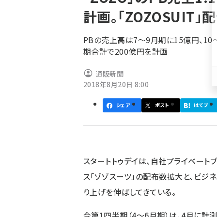
く
計画。「ZOZOSUIT
ず
PBの売上高は7～9月期に15億円、10～
期合計で200億円を計画
通販新聞
2018年8月20日 8:00
シェア
ポスト
はてブ
スタートトゥデイは、自社プライベートブ
ス「ゾゾスーツ」の配布数拡大と、ビジ
り上げを伸ばしてきている。
今第1四半期（4～6月期）は、4月に