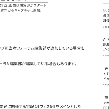
高計画（画像は編集部がスタート
E
R資料からキャプチャし追加）
裏
評
2月4
A
。
脱却
ョップ担当者フォーラム編集部が追加している場合も
ノ
202
ーラム編集部が編集している場合もあります。
「
と
ビュ
202
「
で
販業界に関連する宅配（オフィス配）をメインとした
E