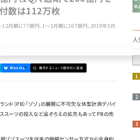
」配付数は112万枚
12月期に77億円、1～3月期に107億円、2019年3月
人
Bluesky
優先するニュース提供元に追加
参加登録はこちら↑
ランド（PB）「ゾゾ」の展開に不可欠な体型計測デバイ
ネススーツの投入など品ぞろえの拡充もあってPBの売
計測用ゾゾスーツを従来の伸縮センサー方式から全身約