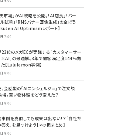
日 8:00
天市場」がAI戦略を公開。「AI店長」「バー
ャル試着」「RMSバナー画像生成」の全ぼう
akuten AI Optimismレポート】
日 7:00
界23位のメガECが実践する「カスタマーサー
ス×AI」の最適解。3年で顧客満足度144%向
た【Lululemon事例】
日 8:00
天、会話型の「AIコンシェルジュ」で注文額
7％増。買い物体験をどう変えた？
日 8:00
功事例を真似しても成果は出ない！？「自社だ
の答え」を見つけよう【ネッ担まとめ】
日 8:00