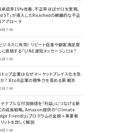
済承認率15%改善、不正率ほぼゼロを実現。
nd ST」が導入したRiskifiedの網羅的な不正
策アプローチ
4日 7:00
Cビジネスに有効！ リピート促進や顧客満足度
上に直結する「LINE通知メッセージ」とは？
2日 7:00
米トップ企業はなぜマーケットプレイス化を急
のか？ BtoB企業の競争力を高める新潮流
1日 7:00
ステナブルな付加価値を「利益」につなげる新
の成長戦略。Amazon提供の「Climate
edge Friendly」プログラムの全貌＋事業者
メリットを詳しく解説
4日 7:00