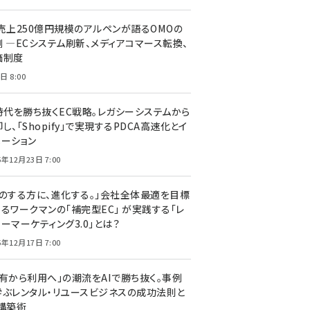
C売上250億円規模のアルペンが語るOMOの
側 ―ECシステム刷新、メディアコマース転換、
価制度
日 8:00
I時代を勝ち抜くEC戦略。レガシーシステムから
し、「Shopify」で実現するPDCA高速化とイ
ベーション
5年12月23日 7:00
声のする方に、進化する。」会社全体最適を目標
するワークマンの「補完型EC」 が実践する「レ
ーマーケティング3.0」とは？
5年12月17日 7:00
所有から利用へ」の潮流をAIで勝ち抜く。事例
学ぶレンタル・リユースビジネスの成功法則と
C構築術