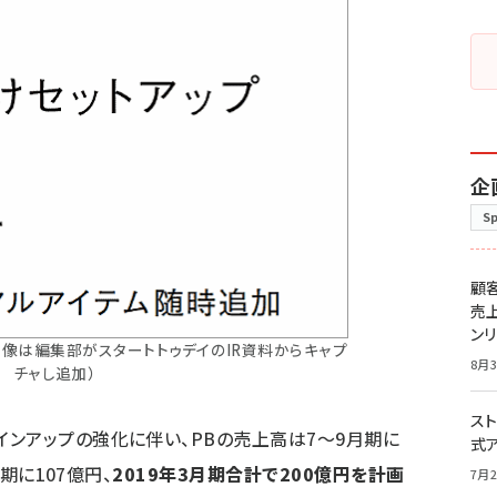
企
S
顧
売
ン
画像は編集部がスタートトゥデイのIR資料からキャプ
8月3
チャし追加）
スト
ンアップの強化に伴い、PBの売上高は7～9月期に
式
月期に107億円、
2019年3月期合計で200億円を計画
7月2