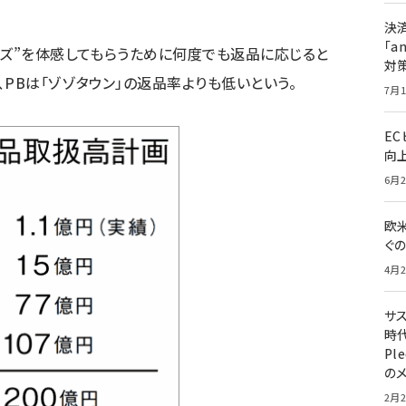
決
「a
イズ”を体感してもらうために何度でも返品に応じると
対
PBは「ゾゾタウン」の返品率よりも低いという。
7月1
E
向
6月2
欧
ぐ
4月2
サ
時代
Pl
の
2月2