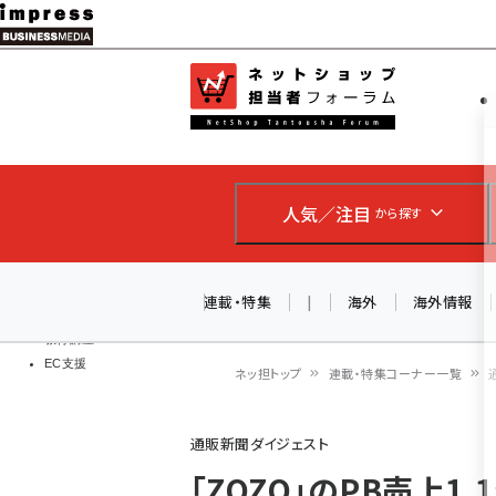
メ
イ
EC担当者
ネットショッ
ン
Web担当者
コ
製品導入
ン
企業IT
ソフト開発
テ
IoT・AI
人気／注目
から探す
ン
DCクラウド
研究・調査
ツ
エネルギー
に
連載・特集
|
海外
海外情報
ドローン
移
教育講座
EC支援
動
ネッ担トップ
連載・特集コーナー一覧
パ
通販新聞ダイジェスト
ン
「ZOZO」のPB売上1.