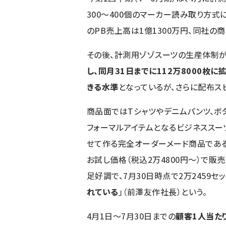
300～400個のマーカー読み取り方
のPB売上高は1億1300万円、同社の
その後、計測用ゾゾスーツの生産体制が
し、同月31日までに112万8000枚に
きる水準
となっているが、さらに配布ス
商品面ではTシャツやデニムパンツ、ボ
フォーマルアイテムとなるビジネススー
せて作る完全オーダーメード商品である
お試し価格（税込2万4800円～）で販
足好調で、7月30日時点で2万2459セ
れている
」（前澤友作社長）という。
4月1日～7月30日までの
顧客1人当た