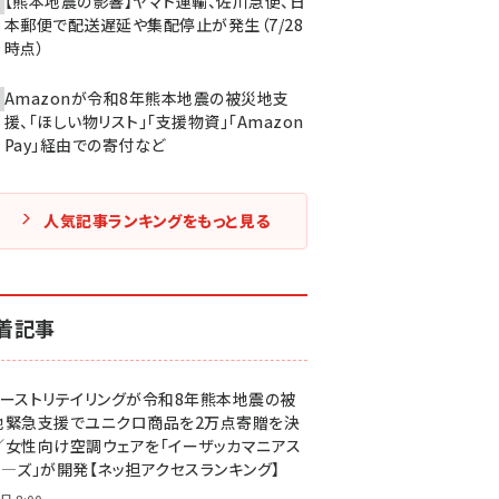
【熊本地震の影響】ヤマト運輸、佐川急便、日
本郵便で配送遅延や集配停止が発生（7/28
時点）
Amazonが令和8年熊本地震の被災地支
援、「ほしい物リスト」「支援物資」「Amazon
Pay」経由での寄付など
人気記事ランキングをもっと見る
着記事
ァーストリテイリングが令和8年熊本地震の被
地緊急支援でユニクロ商品を2万点寄贈を決
／女性向け空調ウェアを「イーザッカマニアス
ア―ズ」が開発【ネッ担アクセスランキング】