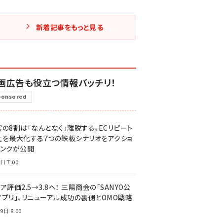
新着記事をもっと見る
画広告も役立つ情報バッチリ！
ponsored
客の8割は「なんとなく」離脱する。ECリピート
上を最大化する7つの鉄板シナリオをアクショ
リンクが公開
日 7:00
ア評価2.5→3.8へ！ 三陽商会の「SANYO公
アプリ」、リニューアル成功の裏側とOMO戦略
9日 8:00