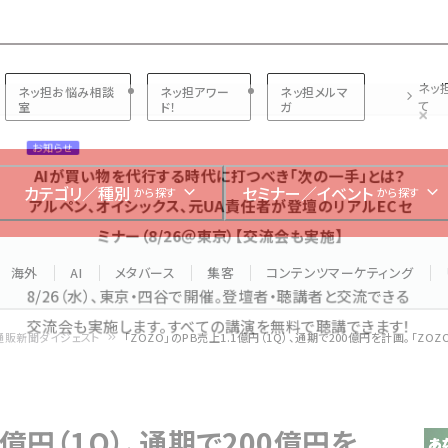
プ担当者フォーラム
ネッ
ネッ担お悩み相談
ネッ担アワー
ネッ担メルマ
て
室
ド！
ガ
お知らせ
AIが買い物を代行する時代に打つべき「次の一手」とは？
カテゴリ／種別
セミナー／イベント
から探す
から探す
アルペン、オイシックス、元UA責任者が登壇のリアルECセ
ミナー（8/26＠東京）【交流会も実施】
海外
AI
メタバース
集客
コンテンツマーケティング
8/26（水）、東京・四谷で開催。登壇者・聴講者と交流できる
交流会も実施します。すべての講演を無料で聴講できます！
通販新聞ダイジェスト
「ZOZO」のPB売上1.1億円（1Q）、通期で200億円を計画。「ZOZ
1億円（1Q）、通期で200億円を