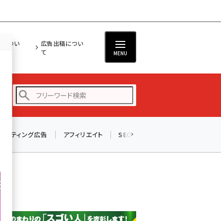
担につい
広告出稿につい
て
MENU
リスティング広告
アフィリエイト
SEO
メール
ソーシャル
amazon (2257)
yahoo (1907)
楽天 (1874)
ecbeing (1211)
アスクル (1122)