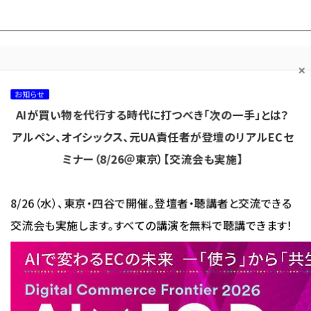
プ担当者フォーラム
ネッ
ネッ担お悩み相談
ネッ担アワー
ネッ担メルマ
て
室
ド！
ガ
お知らせ
AIが買い物を代行する時代に打つべき「次の一手」とは？
カテゴリ／種別
セミナー／イベント
から探す
から探す
アルペン、オイシックス、元UA責任者が登壇のリアルECセ
ミナー（8/26＠東京）【交流会も実施】
海外
AI
メタバース
集客
コンテンツマーケティング
8/26（水）、東京・四谷で開催。登壇者・聴講者と交流できる
交流会も実施します。すべての講演を無料で聴講できます！
en EXPRESS」配送地域が34都道府県に拡大、国内人口カバー率は約61%に
XPRESS」配送地域が34都道府