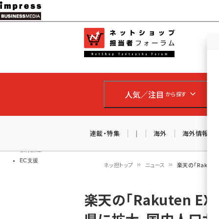
メ
イ
EC担当者
ネットショッ
ン
Web担当者
コ
製品導入
ン
企業IT
ソフト開発
テ
IoT・AI
人気／注目
から探す
ン
DCクラウド
研究・調査
ツ
エネルギー
に
連載・特集
|
海外
海外情報
ドローン
移
教育講座
EC支援
動
ネッ担トップ
ニュース
楽天の「Rakut
パ
楽天の「Rakuten E
ン