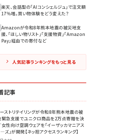
楽天、会話型の「AIコンシェルジュ」で注文額
17％増。買い物体験をどう変えた？
Amazonが令和8年熊本地震の被災地支
援、「ほしい物リスト」「支援物資」「Amazon
Pay」経由での寄付など
人気記事ランキングをもっと見る
着記事
ァーストリテイリングが令和8年熊本地震の被
地緊急支援でユニクロ商品を2万点寄贈を決
／女性向け空調ウェアを「イーザッカマニアス
ア―ズ」が開発【ネッ担アクセスランキング】