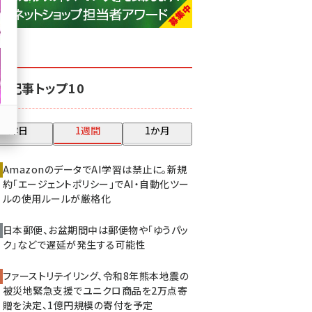
base (1083)
ビィ・フォアード (777)
revico (744)
気記事トップ10
昨日
1週間
1か月
AmazonのデータでAI学習は禁止に。新規
約「エージェントポリシー」でAI・自動化ツー
ルの使用ルールが厳格化
日本郵便、お盆期間中は郵便物や「ゆうパッ
ク」などで遅延が発生する可能性
ファーストリテイリング、令和8年熊本地震の
被災地緊急支援でユニクロ商品を2万点寄
贈を決定、1億円規模の寄付を予定