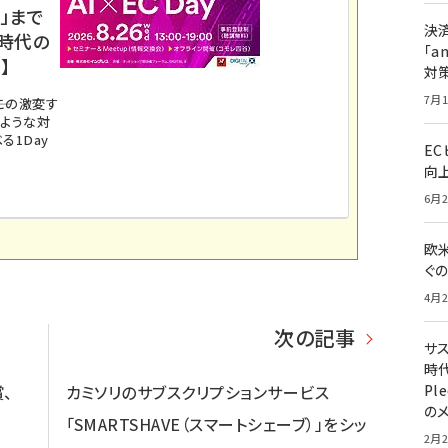
」まで
決
ス時代の
「a
】
対
7月1
。この激変す
のような対
る1Day
E
向
6月2
欧
ぐ
4月2
次の記事
サ
時代
Pl
、
カミソリのサブスクリプションサービス
の
「SMARTSHAVE（スマートシェーブ）」をシッ
2月2