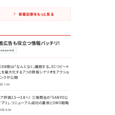
新着記事をもっと見る
画広告も役立つ情報バッチリ！
ponsored
客の8割は「なんとなく」離脱する。ECリピート
上を最大化する7つの鉄板シナリオをアクショ
リンクが公開
日 7:00
ア評価2.5→3.8へ！ 三陽商会の「SANYO公
アプリ」、リニューアル成功の裏側とOMO戦略
9日 8:00