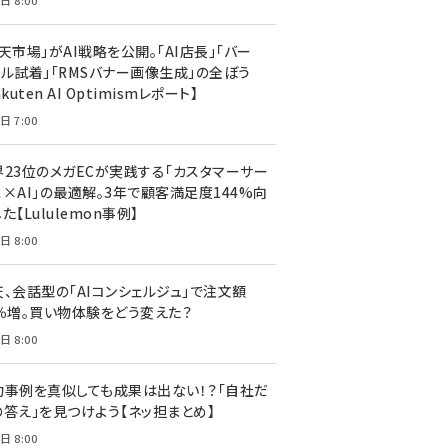
日 8:00
天市場」がAI戦略を公開。「AI店長」「バー
ャル試着」「RMSバナー画像生成」の全ぼう
akuten AI Optimismレポート】
日 7:00
界23位のメガECが実践する「カスタマーサー
ス×AI」の最適解。3年で顧客満足度144%向
た【Lululemon事例】
日 8:00
天、会話型の「AIコンシェルジュ」で注文額
7％増。買い物体験をどう変えた？
日 8:00
功事例を真似しても成果は出ない！？「自社だ
の答え」を見つけよう【ネッ担まとめ】
日 8:00