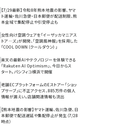
【7/29最新】令和8年熊本地震の影響、ヤマ
ト運輸・佐川急便・日本郵便が配送制限、熊
本全域で集配停止や引受停止も
女性向け空調ウェアを「イーザッカマニアス
トア―ズ」が開発、「空調風神服」を採用した
「COOL DOWN（クールダウン）」
楽天の最新AIやテクノロジーを体験できる
「Rakuten AI Optimism」、今日からス
タート。パシフィコ横浜で開催
老舗ECプラットフォームのEストアー「ショッ
プサーブ」に不正アクセス、885万件の個人
情報が漏えい。店舗関連情報も流出
【熊本地震の影響】ヤマト運輸、佐川急便、日
本郵便で配送遅延や集配停止が発生（7/28
時点）