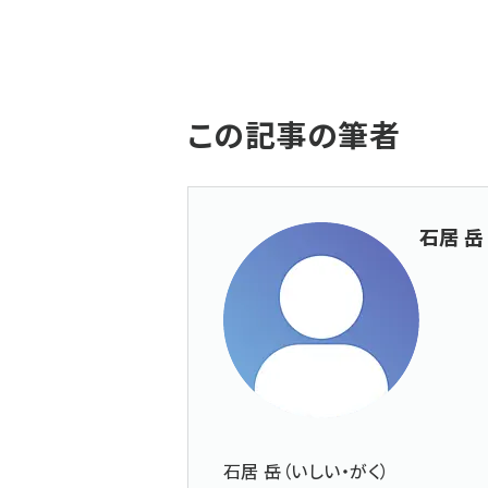
この記事の筆者
石居 岳
石居 岳（いしい・がく）