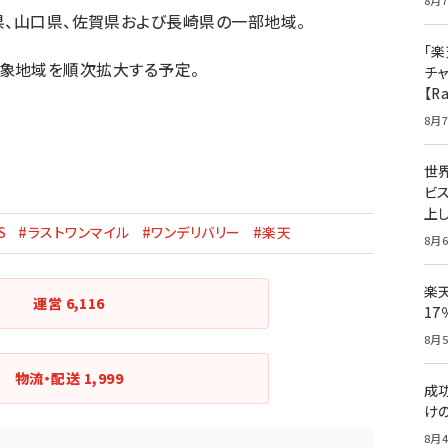
8月7
県、山口県、佐賀県および長崎県の一部地域。
「楽
配送対象地域を順次拡大する予定。
チ
【R
8月7
世
ビ
上し
S
#ラストワンマイル
#ワンデリバリー
#楽天
8月6
楽
運営
6,116
1
8月5
物流・配送
1,999
成
け
8月4