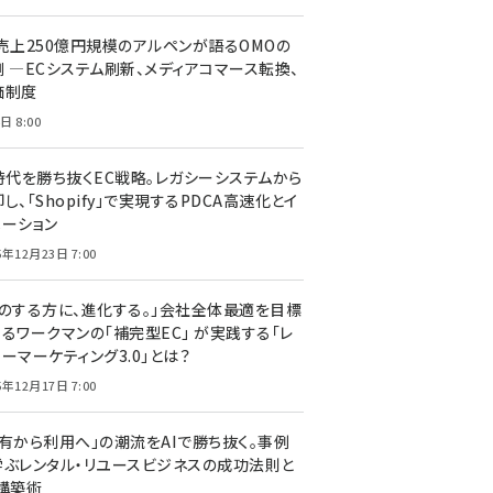
C売上250億円規模のアルペンが語るOMOの
側 ―ECシステム刷新、メディアコマース転換、
価制度
日 8:00
I時代を勝ち抜くEC戦略。レガシーシステムから
し、「Shopify」で実現するPDCA高速化とイ
ベーション
5年12月23日 7:00
声のする方に、進化する。」会社全体最適を目標
するワークマンの「補完型EC」 が実践する「レ
ーマーケティング3.0」とは？
5年12月17日 7:00
所有から利用へ」の潮流をAIで勝ち抜く。事例
学ぶレンタル・リユースビジネスの成功法則と
C構築術