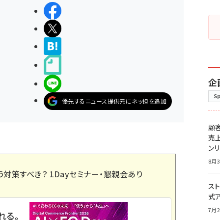
シェアする
ポストする
>ブクマする
noteで書く
企
LINEで送る
S
優先するニュース提供元にネッ担を追加
顧
売
ン
8月3
う対策すべき？ 1Dayセミナー・懇親会あり
スト
式
7月2
れる。