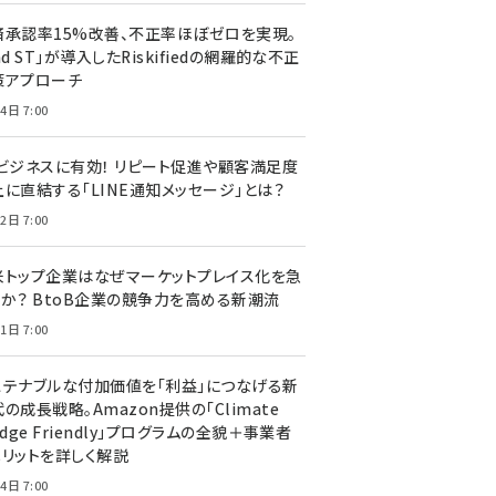
済承認率15%改善、不正率ほぼゼロを実現。
nd ST」が導入したRiskifiedの網羅的な不正
策アプローチ
4日 7:00
Cビジネスに有効！ リピート促進や顧客満足度
上に直結する「LINE通知メッセージ」とは？
2日 7:00
米トップ企業はなぜマーケットプレイス化を急
のか？ BtoB企業の競争力を高める新潮流
1日 7:00
ステナブルな付加価値を「利益」につなげる新
の成長戦略。Amazon提供の「Climate
edge Friendly」プログラムの全貌＋事業者
メリットを詳しく解説
4日 7:00