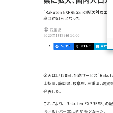
県に拡大、国内人口カ
く
ず
「Rakuten EXPRESS」の配送
率は約61％となった
石居 岳
2020年1月29日 10:00
シェア
ポスト
はてブ
楽天は1月28日、配送サービス「Rakut
山梨県、静岡県、岐阜県、三重県、滋賀
発表した。
これにより、「Rakuten EXPRES
おけるカバー率は約61％となった。