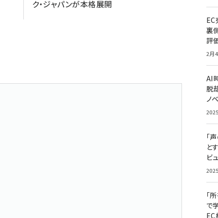
ク・ジャパンが本格展開
E
裏
評
2月4
A
脱却
ノ
202
「
と
ビュ
202
「
で
E