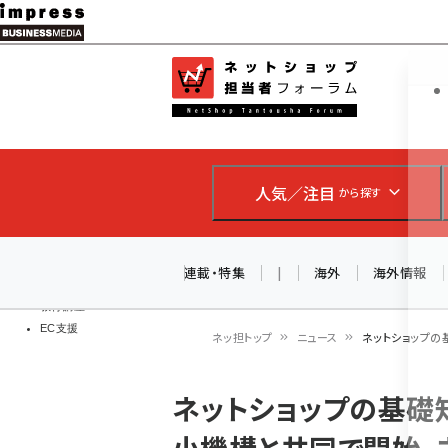
メ
イ
EC担当者
ネットショッ
ン
Web担当者
コ
製品導入
ン
企業IT
ソフト開発
テ
IoT・AI
人気／注目
から探す
ン
DCクラウド
研究・調査
ツ
エネルギー
に
連載・特集
|
海外
海外情報
ドローン
移
教育講座
EC支援
動
ネッ担トップ
ニュース
ネットショップの
パ
ネットショップの基礎
ン