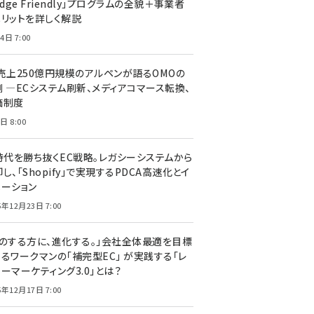
edge Friendly」プログラムの全貌＋事業者
メリットを詳しく解説
4日 7:00
C売上250億円規模のアルペンが語るOMOの
側 ―ECシステム刷新、メディアコマース転換、
価制度
日 8:00
I時代を勝ち抜くEC戦略。レガシーシステムから
し、「Shopify」で実現するPDCA高速化とイ
ベーション
5年12月23日 7:00
声のする方に、進化する。」会社全体最適を目標
するワークマンの「補完型EC」 が実践する「レ
ーマーケティング3.0」とは？
5年12月17日 7:00