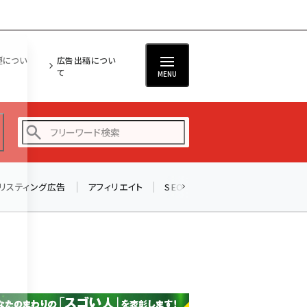
担につい
広告出稿につい
て
MENU
リスティング広告
アフィリエイト
SEO
メール
ソーシャル
amazon (2236)
yahoo (1896)
楽天 (1865)
ecbeing (1204)
アスクル (1112)