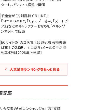
タート。パシフィコ横浜で開催
千趣会が「刀剣乱舞 ONLINE」
「SPY×FAMILY」「くまのプーさん」「ズートピ
ア2」などのキャラクターおせちを「ベルメゾ
ンネット」で販売
ECサイトの「カゴ落ち」は63%、機会損失額
は売上の2.8倍、「カゴ落ち」メールの平均開
封率42%【2026年上半期】
人気記事ランキングをもっと見る
着記事
天、会話型の「AIコンシェルジュ」で注文額