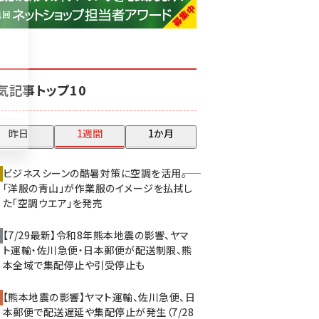
base (1068)
ビィ・フォアード (769)
revico (737)
気記事トップ10
昨日
1週間
1か月
ビジネスシーンの酷暑対策に空調を活用――。
「洋服の青山」が作業服のイメージを払拭し
た「空調ウエア」を発売
【7/29最新】令和8年熊本地震の影響、ヤマ
ト運輸・佐川急便・日本郵便が配送制限、熊
本全域で集配停止や引受停止も
【熊本地震の影響】ヤマト運輸、佐川急便、日
本郵便で配送遅延や集配停止が発生（7/28