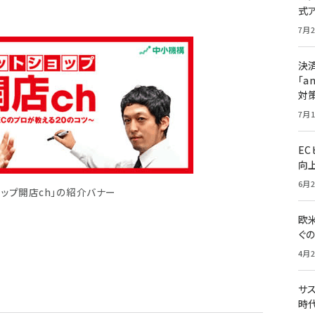
式
7月2
決
「a
対
7月1
E
向
6月2
ョップ開店ch」の紹介バナー
欧
ぐ
4月2
サ
時代