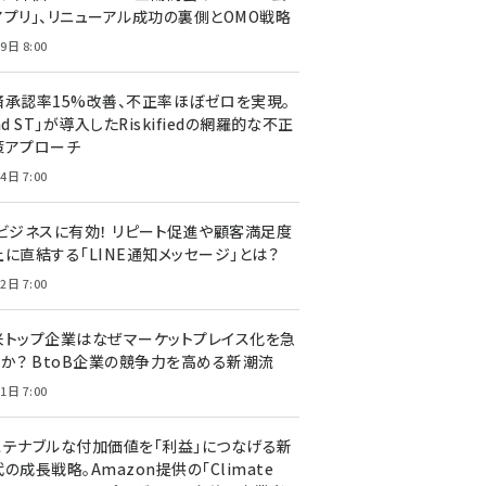
アプリ」、リニューアル成功の裏側とOMO戦略
9日 8:00
済承認率15%改善、不正率ほぼゼロを実現。
nd ST」が導入したRiskifiedの網羅的な不正
策アプローチ
4日 7:00
Cビジネスに有効！ リピート促進や顧客満足度
上に直結する「LINE通知メッセージ」とは？
2日 7:00
米トップ企業はなぜマーケットプレイス化を急
のか？ BtoB企業の競争力を高める新潮流
1日 7:00
ステナブルな付加価値を「利益」につなげる新
の成長戦略。Amazon提供の「Climate