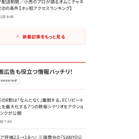
が配送制限／小売のプロが語るオムニチャネ
成功の条件【ネッ担アクセスランキング】
1日 8:00
新着記事をもっと見る
画広告も役立つ情報バッチリ！
ponsored
客の8割は「なんとなく」離脱する。ECリピート
上を最大化する7つの鉄板シナリオをアクショ
リンクが公開
日 7:00
ア評価2.5→3.8へ！ 三陽商会の「SANYO公