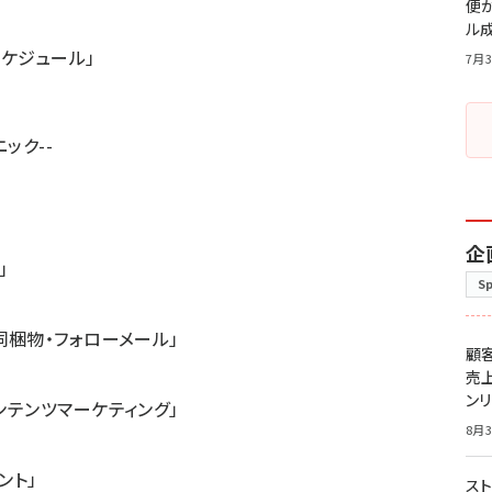
便
ル
スケジュール」
7月3
ック--
企
」
S
同梱物・フォローメール」
顧
売
ン
ンテンツマーケティング」
8月3
ント」
スト