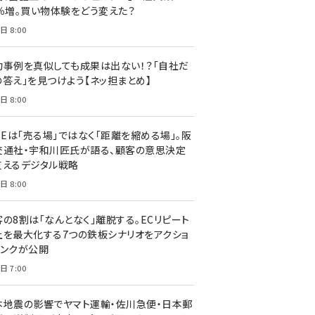
7％増。買い物体験をどう変えた？
日 8:00
功事例を真似しても成果は出ない！？「自社だ
の答え」を見つけよう【ネッ担まとめ】
日 8:00
NEは「売る場」ではなく「距離を縮める場」。阪
交通社・宇和川匠氏が語る、顧客の意思決定
支えるデジタル戦略
日 8:00
客の8割は「なんとなく」離脱する。ECリピート
上を最大化する7つの鉄板シナリオをアクショ
リンクが公開
日 7:00
本地震の影響でヤマト運輸・佐川急便・日本郵