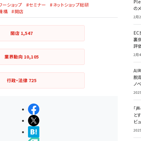
Pl
ワーショップ
#セミナー
#ネットショップ総研
の
機構
#開店
2月2
E
開店
1,547
裏
評
2月4
業界動向
10,105
A
脱却
行政・法律
725
ノ
202
「
シェアする
と
ポストする
ビュ
202
>ブクマする