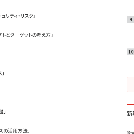
キュリティ・リスク」
プトとターゲットの考え方」
ス」
礎」
新
ースの活用方法」
楽