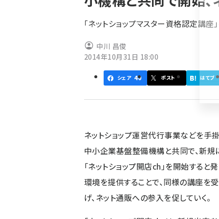
小機構と共同で開始、
く
ず
「ネットショップマスター資格認定講座
中川 昌俊
2014年10月31日 18:00
40
シェア
ポスト
はてブ
ネットショップ運営代行事業などを手掛
中小企業基盤整備機構と共同で、新規
「ネットショップ開店ch」を開始すると
環境を提供することで、同様の講座を
げ、ネット通販への参入を促していく。