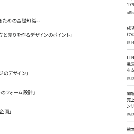
1
8月5
るための基礎知識--
成
方と売りを作るデザインのポイント」
け
8月4
LI
急
を
ジのデザイン」
8月3
めのフォーム設計」
顧
売
ン
企画」
8月3
熊