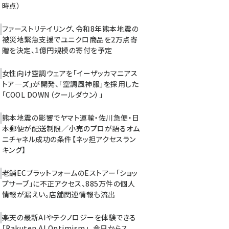
時点）
ファーストリテイリング、令和8年熊本地震の
被災地緊急支援でユニクロ商品を2万点寄
贈を決定、1億円規模の寄付を予定
女性向け空調ウェアを「イーザッカマニアス
トア―ズ」が開発、「空調風神服」を採用した
「COOL DOWN（クールダウン）」
熊本地震の影響でヤマト運輸・佐川急便・日
本郵便が配送制限／小売のプロが語るオム
ニチャネル成功の条件【ネッ担アクセスラン
キング】
老舗ECプラットフォームのEストアー「ショッ
プサーブ」に不正アクセス、885万件の個人
情報が漏えい。店舗関連情報も流出
楽天の最新AIやテクノロジーを体験できる
「Rakuten AI Optimism」、今日からス