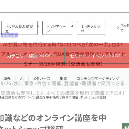
プ担当者フォーラム
ネッ
ネッ担お悩み相談
ネッ担アワー
ネッ担メルマ
て
室
ド！
ガ
お知らせ
AIが買い物を代行する時代に打つべき「次の一手」とは？
カテゴリ／種別
セミナー／イベント
から探す
から探す
アルペン、オイシックス、元UA責任者が登壇のリアルECセ
ミナー（8/26＠東京）【交流会も実施】
海外
AI
メタバース
集客
コンテンツマーケティング
8/26（水）、東京・四谷で開催。登壇者・聴講者と交流できる
交流会も実施します。すべての講演を無料で聴講できます！
基礎知識などのオンライン講座を中小機構と共同で開始、ネットショップ総研
知識などのオンライン講座を中