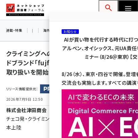
メ
ネットショップ担当者フォーラム
イ
検索
MENU
ン
コ
連載・特集
|
海外
海外情報
海外
AI
メタバース
お知らせ
ン
AIが買い物を代行する時代に打つ
テ
アルペン、オイシックス、元UA責
クライミングへの情熱から生まれたハンドメイ
ン
ミナー（8/26＠東京）【
ドブランド「fujfuj（フイフイ）」、日本国内での
ツ
amazon (2249)
取り扱いを開始
に
8/26（水）、東京・四谷で開催。登
yahoo (1901)
移
交流会も実施します。すべての講演
リリース情報提供元：
動
楽天 (1871)
2026年7月9日 12:50
ecbeing (1207)
株式会社津田商会
アスクル (1119)
チェコ発・クライミングギア×インテリアの新ブランドが日
base (1077)
本上陸
ビィ・フォアード (773)