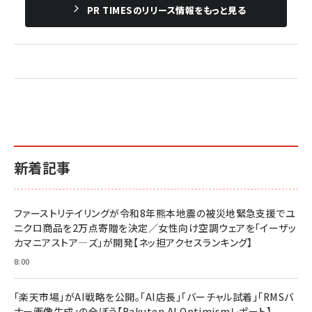
PR TIMESのリリース情報をもっと見る
新着記事
ファーストリテイリングが令和8年熊本地震の被災地緊急支援でユ
ニクロ商品を2万点寄贈を決定／女性向け空調ウェアを「イーザッ
カマニアストア―ズ」が開発【ネッ担アクセスランキング】
8:00
「楽天市場」がAI戦略を公開。「AI店長」「バーチャル試着」「RMSバ
ナー画像生成」の全ぼう【Rakuten AI Optimismレポート】