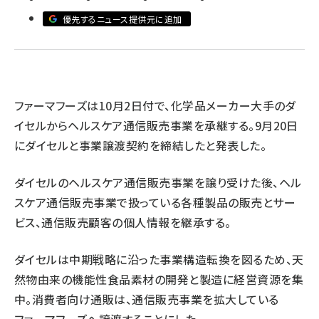
優先するニュース提供元に追加
revico (740)
ファーマフーズは10月2日付で、化学品メーカー大手のダ
イセルからヘルスケア通信販売事業を承継する。9月20日
参加
にダイセルと事業譲渡契約を締結したと発表した。
ダイセルのヘルスケア通信販売事業を譲り受けた後、ヘル
スケア通信販売事業で扱っている各種製品の販売とサー
ビス、通信販売顧客の個人情報を継承する。
ダイセルは中期戦略に沿った事業構造転換を図るため、天
然物由来の機能性食品素材の開発と製造に経営資源を集
中。消費者向け通販は、通信販売事業を拡大している