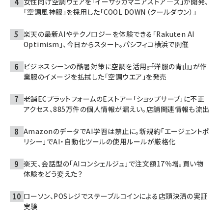
女性向け空調ウェアを「イーザッカマニアストア―ズ」が開発、
「空調風神服」を採用した「COOL DOWN（クールダウン）」
楽天の最新AIやテクノロジーを体験できる「Rakuten AI
Optimism」、今日からスタート。パシフィコ横浜で開催
ビジネスシーンの酷暑対策に空調を活用――。「洋服の青山」が作
業服のイメージを払拭した「空調ウエア」を発売
老舗ECプラットフォームのEストアー「ショップサーブ」に不正
アクセス、885万件の個人情報が漏えい。店舗関連情報も流出
AmazonのデータでAI学習は禁止に。新規約「エージェントポ
リシー」でAI・自動化ツールの使用ルールが厳格化
楽天、会話型の「AIコンシェルジュ」で注文額17％増。買い物
体験をどう変えた？
ローソン、POSレジでステーブルコインによる店頭決済の実証
実験