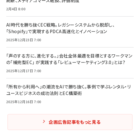
刷新、メディアコマース転換、評価制度
2月4日 8:00
AI時代を勝ち抜くEC戦略。レガシーシステムから脱却し、
「Shopify」で実現するPDCA高速化とイノベーション
2025年12月23日 7:00
「声のする方に、進化する。」会社全体最適を目標とするワークマン
の「補完型EC」 が実践する「レビューマーケティング3.0」とは？
2025年12月17日 7:00
「所有から利用へ」の潮流をAIで勝ち抜く。事例で学ぶレンタル・リ
ユースビジネスの成功法則とEC構築術
2025年12月16日 7:00
企画広告記事をもっと見る