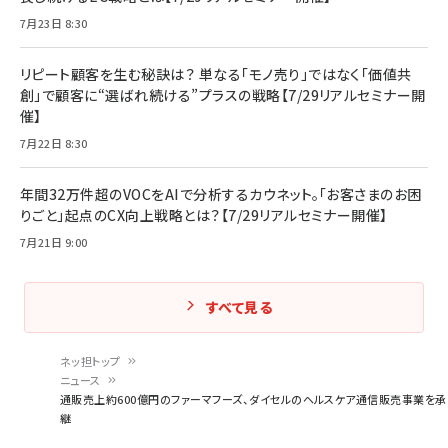
7月23日 8:30
リピート顧客を生む秘訣は？ 単なる「モノ売り」ではなく「価値共
創」で顧客に“選ばれ続ける”プラスの戦略【7/29リアルセミナー開
催】
7月22日 8:30
年間32万件超のVOCをAIで分析するカウネット。「お客さまのお困
りごと」起点のCX向上戦略とは？【7/29リアルセミナー開催】
7月21日 9:00
すべて見る
ネッ担トップ
ニュース
パ
通販売上約600億円のファーマフーズ、ダイセルのヘルスケア通信販売事業を承
継
ン