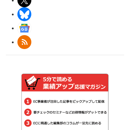
X(エックス)
BlueSky
Googleニュース
RSS