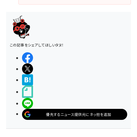
この記事をシェアしてほしいタヌ！
シェアする
ポストする
>ブクマする
noteで書く
LINEで送る
優先するニュース提供元にネッ担を追加