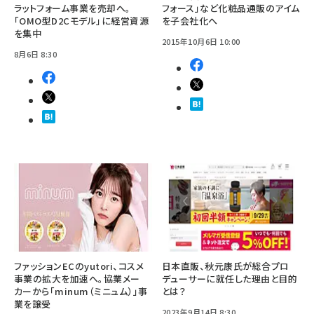
ラットフォーム事業を売却へ。
フォース」など化粧品通販のアイム
「OMO型D2Cモデル」に経営資源
を子会社化へ
を集中
2015年10月6日 10:00
8月6日 8:30
ファッションECのyutori、コスメ
日本直販、秋元康氏が総合プロ
事業の拡大を加速へ。協業メー
デューサーに就任した理由と目的
カーから「minum（ミニュム）」事
とは？
業を譲受
2023年9月14日 8:30