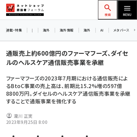
メ
ネットショップ担当者フォーラム
イ
検索
MENU
ン
コ
連載・特集
|
海外
海外情報
海外
AI
メタバース
ン
お知
A
テ
通販売上約600億円のファーマフーズ、ダイセ
アル
ン
ルのヘルスケア通信販売事業を承継
ツ
amazon (2249)
に
ファーマフーズの2023年7月期における通信販売によ
8/
yahoo (1901)
移
るBtoC事業の売上高は、前期比15.2%増の597億
交流
動
楽天 (1871)
8800万円。ダイセルのヘルスケア通信販売事業を承継
することで通販事業を強化する
ecbeing (1207)
アスクル (1119)
瀧川 正実
2023年9月25日 8:00
base (1077)
ビィ・フォアード (773)