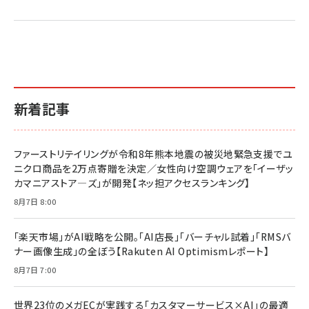
2億円を売り上げたプロが教える note×AI 最強の
anan(アンアン)2026/07/01号 No.2501[魅せる
ベインキャピタル 企業価値向上力の秘密
副業
カラダ2026／宮舘涼太]
￥2,640
￥1,870
￥880
イシューからはじめよ［改訂版］――知的生産の「シンプ
小さな会社は戦略が9割
anan(アンアン)2026/06/24号 No.2500増刊
ルな本質」
スペシャルエディション[王道エンタメの矜持／
￥1,980
新着記事
BTS]
￥2,200
￥1,100
ドリルを売るには穴を売れ
経営メモ 16年の起業家人生で得た知見
ファーストリテイリングが令和8年熊本地震の被災地緊急支援でユ
anan(アンアン)2026/07/08号 No.2502[2026
￥1,815
￥2,750
ニクロ商品を2万点寄贈を決定／女性向け空調ウェアを「イーザッ
年後半、あなたの恋と運命／山田涼介]
カマニアストア―ズ」が開発【ネッ担アクセスランキング】
￥880
Brand Shift(ブランド・シフト): 「信頼」で選ばれ
影響力の武器［新版］：人を動かす七つの原理
8月7日 8:00
る時代の成長戦略
￥3,190
ママ投資家が育休中に１億貯めた株式投資
￥2,420
￥1,870
「楽天市場」がAI戦略を公開。「AI店長」「バーチャル試着」「RMSバ
ナー画像生成」の全ぼう【Rakuten AI Optimismレポート】
フィードバック経営 「沈黙の組織」から「高め合う
マーケティングの真実 P&G・グリコで学んだ失敗
組織」へ
と成長の法則
8月7日 7:00
組織の成果を最大化する ルールのデザイン
￥3,080
￥2,200
￥1,980
世界23位のメガECが実践する「カスタマーサービス×AI」の最適