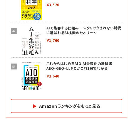
￥3,520
AIで集客する仕組み ～クリックされない時代
に選ばれるAI検索のセオリー～
￥1,760
これからはじめるAIO AI最適化の教科書
AEO・GEO・LLMOがこれ1冊でわかる
￥2,640
Amazonランキングをもっと見る
Amazon マーケティング・セールス全般関連書籍 の
Amazon ビジネス・経済関連書籍 の売れ筋ランキン
Amazon 経営戦略関連書籍 の売れ筋ランキング
売れ筋ランキング
グ
更新日時：2026/06/26 19:05
更新日時：2026/06/26 19:05
更新日時：2026/06/26 19:05