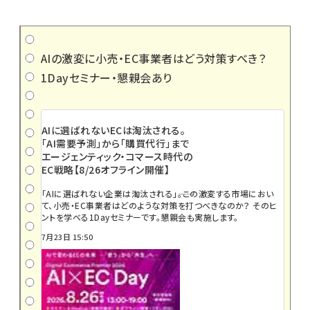
AIの激変に小売・EC事業者はどう対策すべき？
1Dayセミナー・懇親会あり
AIに選ばれないECは淘汰される。
「AI需要予測」から「購買代行」まで
エージェンティック・コマース時代の
EC戦略【8/26オフライン開催】
「AIに選ばれない企業は淘汰される」――。この激変する市場におい
て、小売・EC事業者はどのような対策を打つべきなのか？ そのヒ
ントを学べる1Dayセミナーです。懇親会も実施します。
7月23日 15:50