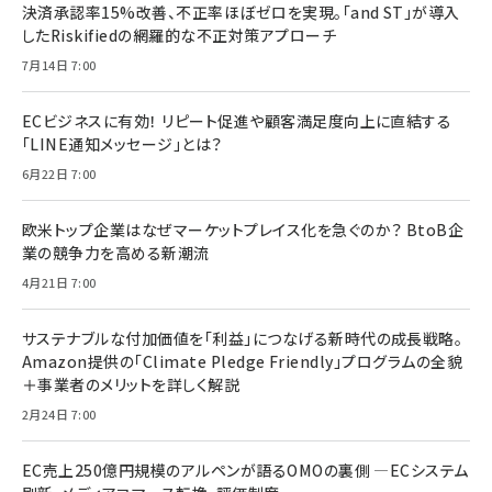
決済承認率15%改善、不正率ほぼゼロを実現。「and ST」が導入
したRiskifiedの網羅的な不正対策アプローチ
7月14日 7:00
ECビジネスに有効！ リピート促進や顧客満足度向上に直結する
「LINE通知メッセージ」とは？
6月22日 7:00
欧米トップ企業はなぜマーケットプレイス化を急ぐのか？ BtoB企
業の競争力を高める新潮流
4月21日 7:00
サステナブルな付加価値を「利益」につなげる新時代の成長戦略。
Amazon提供の「Climate Pledge Friendly」プログラムの全貌
＋事業者のメリットを詳しく解説
2月24日 7:00
EC売上250億円規模のアルペンが語るOMOの裏側 ―ECシステム