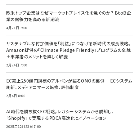
欧米トップ企業はなぜマーケットプレイス化を急ぐのか？ BtoB企
業の競争力を高める新潮流
4月21日 7:00
サステナブルな付加価値を「利益」につなげる新時代の成長戦略。
Amazon提供の「Climate Pledge Friendly」プログラムの全貌
＋事業者のメリットを詳しく解説
2月24日 7:00
EC売上250億円規模のアルペンが語るOMOの裏側 ―ECシステム
刷新、メディアコマース転換、評価制度
2月4日 8:00
AI時代を勝ち抜くEC戦略。レガシーシステムから脱却し、
「Shopify」で実現するPDCA高速化とイノベーション
2025年12月23日 7:00