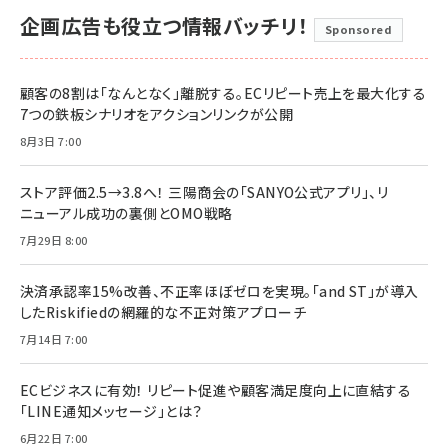
企画広告も役立つ情報バッチリ！
Sponsored
顧客の8割は「なんとなく」離脱する。ECリピート売上を最大化する
7つの鉄板シナリオをアクションリンクが公開
8月3日 7:00
ストア評価2.5→3.8へ！ 三陽商会の「SANYO公式アプリ」、リ
ニューアル成功の裏側とOMO戦略
7月29日 8:00
決済承認率15%改善、不正率ほぼゼロを実現。「and ST」が導入
したRiskifiedの網羅的な不正対策アプローチ
7月14日 7:00
ECビジネスに有効！ リピート促進や顧客満足度向上に直結する
「LINE通知メッセージ」とは？
6月22日 7:00