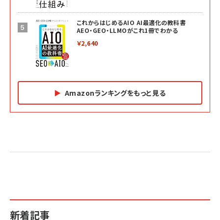
これからはじめるAIO AI最適化の教科書
AEO・GEO・LLMOがこれ1冊でわかる
￥2,640
Amazonランキングをもっと見る
Amazon マーケティング・セールス全般関連書籍 の
Amazon ビジネス・経済関連書籍 の売れ筋ランキン
Amazon 経営戦略関連書籍 の売れ筋ランキング
売れ筋ランキング
グ
更新日時：2026/06/26 19:05
更新日時：2026/06/26 19:05
更新日時：2026/06/26 19:05
2億円を売り上げたプロが教える note×AI 最強の
anan(アンアン)2026/07/01号 No.2501[魅せる
ベインキャピタル 企業価値向上力の秘密
副業
カラダ2026／宮舘涼太]
￥2,640
￥1,870
￥880
イシューからはじめよ［改訂版］――知的生産の「シンプ
小さな会社は戦略が9割
anan(アンアン)2026/06/24号 No.2500増刊
ルな本質」
スペシャルエディション[王道エンタメの矜持／
￥1,980
新着記事
BTS]
￥2,200