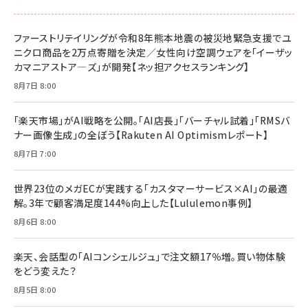
￥1,100
ドリルを売るには穴を売れ
経営メモ 16年の起業家人生で得た知見
ファーストリテイリングが令和8年熊本地震の被災地緊急支援でユ
anan(アンアン)2026/07/08号 No.2502[2026
￥1,815
￥2,750
ニクロ商品を2万点寄贈を決定／女性向け空調ウェアを「イーザッ
年後半、あなたの恋と運命／山田涼介]
カマニアストア―ズ」が開発【ネッ担アクセスランキング】
￥880
Brand Shift(ブランド・シフト): 「信頼」で選ばれ
影響力の武器［新版］：人を動かす七つの原理
8月7日 8:00
る時代の成長戦略
￥3,190
ママ投資家が育休中に１億貯めた株式投資
￥2,420
￥1,870
「楽天市場」がAI戦略を公開。「AI店長」「バーチャル試着」「RMSバ
ナー画像生成」の全ぼう【Rakuten AI Optimismレポート】
フィードバック経営 「沈黙の組織」から「高め合う
マーケティングの真実 P&G・グリコで学んだ失敗
組織」へ
と成長の法則
8月7日 7:00
組織の成果を最大化する ルールのデザイン
￥3,080
￥2,200
￥1,980
世界23位のメガECが実践する「カスタマーサービス×AI」の最適
解。3年で顧客満足度144%向上した【Lululemon事例】
Amazonランキングをもっと見る
Amazonランキングをもっと見る
8月6日 8:00
Amazonランキングをもっと見る
楽天、会話型の「AIコンシェルジュ」で注文額17％増。買い物体験
をどう変えた？
8月5日 8:00