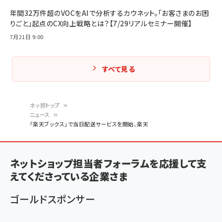
年間32万件超のVOCをAIで分析するカウネット。「お客さまのお困
りごと」起点のCX向上戦略とは？【7/29リアルセミナー開催】
7月21日 9:00
すべて見る
ネッ担トップ
ニュース
パ
「楽天ブックス」で当日配送サービスを開始、楽天
ン
く
ネットショップ担当者フォーラムを応援して支
ず
えてくださっている企業さま
ゴールドスポンサー