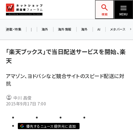
メ
ネットショップ担当者フォーラム
イ
検索
MENU
ン
コ
連載・特集
|
海外
海外情報
海外
AI
メタバース
ン
テ
「楽天ブックス」で当日配送サービスを開始、楽
ン
天
ツ
amazon (2259)
に
アマゾン、ヨドバシなど競合サイトのスピード配送に対
yahoo (1908)
移
抗
動
楽天 (1876)
中川 昌俊
ecbeing (1211)
2015年9月17日 7:00
アスクル (1122)
base (1083)
優先するニュース提供元に追加
ビィ・フォアード (781)