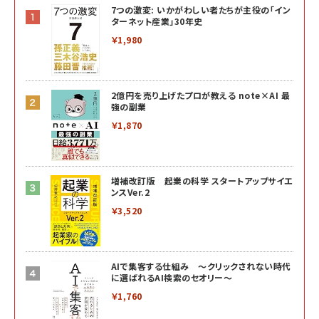
7つの激変: いかがわしい者たちが主役の「イン
ターネット産業」30年史
￥1,980
2億円を売り上げたプロが教える note×AI 最
強の副業
￥1,870
増補改訂版 起業の科学 スタートアップサイエ
ンスVer.2
￥3,520
AIで集客する仕組み ～クリックされない時代
に選ばれるAI検索のセオリー～
￥1,760