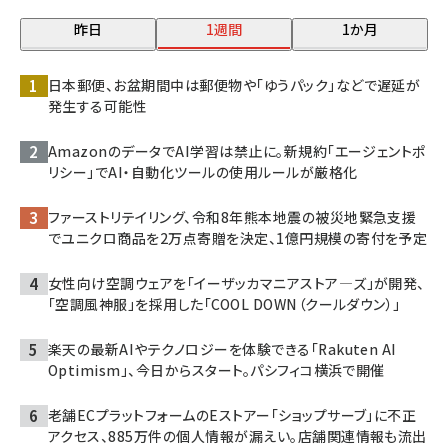
昨日
1週間
1か月
日本郵便、お盆期間中は郵便物や「ゆうパック」などで遅延が
発生する可能性
AmazonのデータでAI学習は禁止に。新規約「エージェントポ
リシー」でAI・自動化ツールの使用ルールが厳格化
ファーストリテイリング、令和8年熊本地震の被災地緊急支援
でユニクロ商品を2万点寄贈を決定、1億円規模の寄付を予定
女性向け空調ウェアを「イーザッカマニアストア―ズ」が開発、
「空調風神服」を採用した「COOL DOWN（クールダウン）」
楽天の最新AIやテクノロジーを体験できる「Rakuten AI
Optimism」、今日からスタート。パシフィコ横浜で開催
老舗ECプラットフォームのEストアー「ショップサーブ」に不正
アクセス、885万件の個人情報が漏えい。店舗関連情報も流出