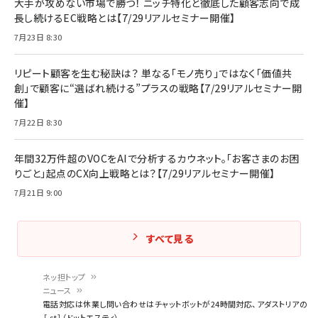
大手が攻めない市場で勝つ！ ニッチ特化と徹底した顧客志向で成
長し続けるEC戦略とは【7/29リアルセミナー開催】
7月23日 8:30
リピート顧客を生む秘訣は？ 単なる「モノ売り」ではなく「価値共
創」で顧客に“選ばれ続ける”プラスの戦略【7/29リアルセミナー開
催】
7月22日 8:30
年間32万件超のVOCをAIで分析するカウネット。「お客さまのお困
りごと」起点のCX向上戦略とは？【7/29リアルセミナー開催】
7月21日 9:00
すべて見る
ネッ担トップ
ニュース
パ
電話対応は休業し問い合わせはチャットボットが24時間対応、アダストリアの
［.st］（ドットエスティ）