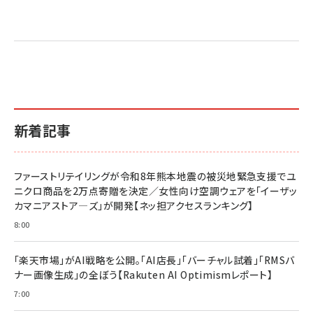
売れ筋ランキング
グ
更新日時：2026/06/26 19:05
更新日時：2026/06/26 19:05
更新日時：2026/06/26 19:05
2億円を売り上げたプロが教える note×AI 最強の
anan(アンアン)2026/07/01号 No.2501[魅せる
ベインキャピタル 企業価値向上力の秘密
副業
カラダ2026／宮舘涼太]
￥2,640
￥1,870
￥880
イシューからはじめよ［改訂版］――知的生産の「シンプ
小さな会社は戦略が9割
anan(アンアン)2026/06/24号 No.2500増刊
ルな本質」
スペシャルエディション[王道エンタメの矜持／
￥1,980
新着記事
BTS]
￥2,200
￥1,100
ドリルを売るには穴を売れ
経営メモ 16年の起業家人生で得た知見
ファーストリテイリングが令和8年熊本地震の被災地緊急支援でユ
anan(アンアン)2026/07/08号 No.2502[2026
￥1,815
￥2,750
ニクロ商品を2万点寄贈を決定／女性向け空調ウェアを「イーザッ
年後半、あなたの恋と運命／山田涼介]
カマニアストア―ズ」が開発【ネッ担アクセスランキング】
￥880
Brand Shift(ブランド・シフト): 「信頼」で選ばれ
影響力の武器［新版］：人を動かす七つの原理
8:00
る時代の成長戦略
￥3,190
ママ投資家が育休中に１億貯めた株式投資
￥2,420
￥1,870
「楽天市場」がAI戦略を公開。「AI店長」「バーチャル試着」「RMSバ
ナー画像生成」の全ぼう【Rakuten AI Optimismレポート】
フィードバック経営 「沈黙の組織」から「高め合う
マーケティングの真実 P&G・グリコで学んだ失敗
組織」へ
と成長の法則
7:00
組織の成果を最大化する ルールのデザイン
￥3,080
￥2,200