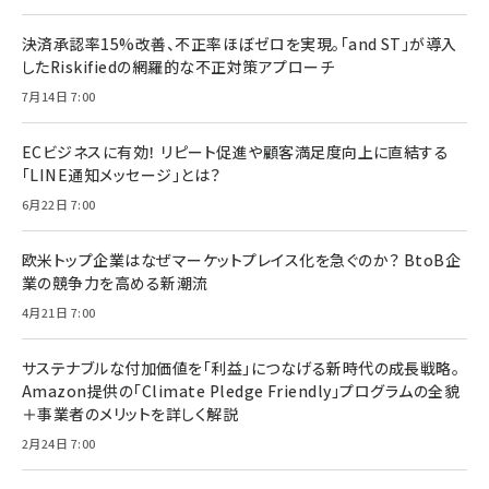
決済承認率15%改善、不正率ほぼゼロを実現。「and ST」が導入
したRiskifiedの網羅的な不正対策アプローチ
7月14日 7:00
ECビジネスに有効！ リピート促進や顧客満足度向上に直結する
「LINE通知メッセージ」とは？
6月22日 7:00
欧米トップ企業はなぜマーケットプレイス化を急ぐのか？ BtoB企
業の競争力を高める新潮流
4月21日 7:00
サステナブルな付加価値を「利益」につなげる新時代の成長戦略。
Amazon提供の「Climate Pledge Friendly」プログラムの全貌
＋事業者のメリットを詳しく解説
2月24日 7:00