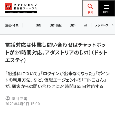
メ
ネットショップ担当者フォーラム
イ
検索
MENU
ン
コ
連載・特集
|
海外
海外情報
海外
AI
メタバース
お知ら
ン
AI
テ
アル
電話対応は休業し問い合わせはチャットボッ
ン
トが24時間対応、アダストリアの［.st］（ドット
ツ
amazon (2247)
エスティ）
に
8/
yahoo (1900)
移
「配送料について」「ログインが出来なくなった」「ポイン
交流
動
楽天 (1871)
トの利用方法」など、仮想エージェントの「コトヨさん」
が、顧客からの問い合わせに24時間365日対応する
ecbeing (1207)
アスクル (1119)
瀧川 正実
2020年4月9日 15:00
base (1074)
ビィ・フォアード (773)