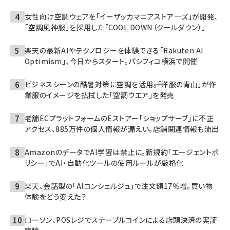
女性向け空調ウェアを「イーザッカマニアストア―ズ」が開発、
「空調風神服」を採用した「COOL DOWN（クールダウン）」
楽天の最新AIやテクノロジーを体験できる「Rakuten AI
Optimism」、今日からスタート。パシフィコ横浜で開催
ビジネスシーンの酷暑対策に空調を活用――。「洋服の青山」が作
業服のイメージを払拭した「空調ウエア」を発売
老舗ECプラットフォームのEストアー「ショップサーブ」に不正
アクセス、885万件の個人情報が漏えい。店舗関連情報も流出
AmazonのデータでAI学習は禁止に。新規約「エージェントポ
リシー」でAI・自動化ツールの使用ルールが厳格化
楽天、会話型の「AIコンシェルジュ」で注文額17％増。買い物
体験をどう変えた？
ローソン、POSレジでステーブルコインによる店頭決済の実証