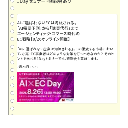
1Dayセミナー・懇親会あり
AIに選ばれないECは淘汰される。
「AI需要予測」から「購買代行」まで
エージェンティック・コマース時代の
EC戦略【8/26オフライン開催】
「AIに選ばれない企業は淘汰される」――。この激変する市場におい
て、小売・EC事業者はどのような対策を打つべきなのか？ そのヒ
ントを学べる1Dayセミナーです。懇親会も実施します。
7月23日 15:50