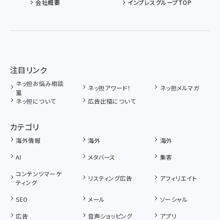
会社概要
インプレスグループTOP
注目リンク
ネッ担お悩み相談
ネッ担アワード！
ネッ担メルマガ
室
ネッ担について
広告出稿について
カテゴリ
海外情報
海外
海外
AI
メタバース
集客
コンテンツマーケ
リスティング広告
アフィリエイト
ティング
SEO
メール
ソーシャル
広告
音声ショッピング
アプリ