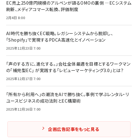
EC売上250億円規模のアルペンが語るOMOの裏側 ―ECシステム
刷新、メディアコマース転換、評価制度
2月4日 8:00
AI時代を勝ち抜くEC戦略。レガシーシステムから脱却し、
「Shopify」で実現するPDCA高速化とイノベーション
2025年12月23日 7:00
「声のする方に、進化する。」会社全体最適を目標とするワークマン
の「補完型EC」 が実践する「レビューマーケティング3.0」とは？
2025年12月17日 7:00
「所有から利用へ」の潮流をAIで勝ち抜く。事例で学ぶレンタル・リ
ユースビジネスの成功法則とEC構築術
2025年12月16日 7:00
企画広告記事をもっと見る