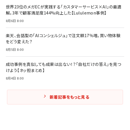
￥1,980
世界23位のメガECが実践する「カスタマーサービス×AI」の最適
解。3年で顧客満足度144%向上した【Lululemon事例】
Amazonランキングをもっと見る
Amazonランキングをもっと見る
8月6日 8:00
Amazonランキングをもっと見る
楽天、会話型の「AIコンシェルジュ」で注文額17％増。買い物体験
をどう変えた？
8月5日 8:00
成功事例を真似しても成果は出ない！？「自社だけの答え」を見つ
けよう【ネッ担まとめ】
8月4日 8:00
新着記事をもっと見る