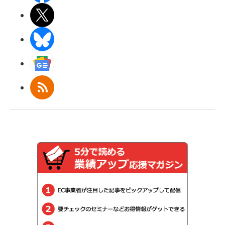
X(エックス)
BlueSky
Googleニュース
RSS