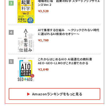
増補改訂版 起業の科学 スタートアップサイエ
ンスVer.2
￥3,520
AIで集客する仕組み ～クリックされない時代
に選ばれるAI検索のセオリー～
￥1,760
これからはじめるAIO AI最適化の教科書
AEO・GEO・LLMOがこれ1冊でわかる
￥2,640
Amazonランキングをもっと見る
Amazon マーケティング・セールス全般関連書籍 の
Amazon ビジネス・経済関連書籍 の売れ筋ランキン
Amazon 経営戦略関連書籍 の売れ筋ランキング