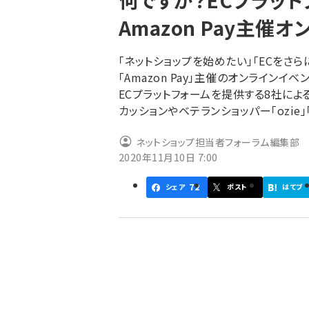
何ですか？ECプラット
く
Amazon Pay主催
ず
「ネットショップを始めたい」「ECをさ
「Amazon Pay」主催のオンラインイベント
ECプラットフォームを提供する8社によ
カッションやベテランショッパー「ozi
ネットショップ担当者フォーラム編集部
2020年11月10日 7:00
72
シェア
ポスト
はてブ