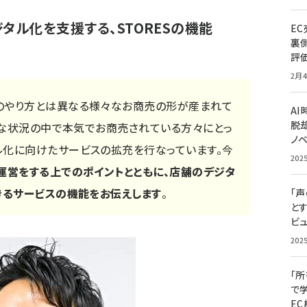
タル化を支援する、STORESの機能
E
裏
評
2月4
のやり方とは異なる様々なお商売の形が産まれて
A
脱却
ような状況の中で本気でお商売されている方々にとっ
ノ
ル化に向けたサービスの拡充を行なっています。今
202
、運営をする上でのポイントとともに、店舗のデジタ
きるサービスの機能をお伝えします
。
「
と
ビュ
202
「
で
E