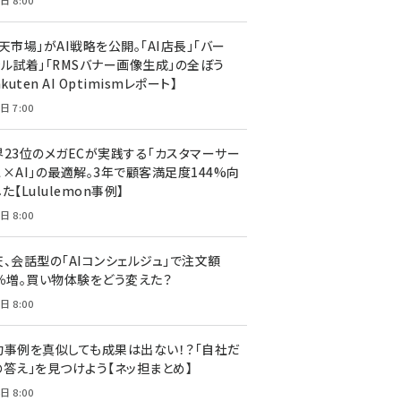
日 8:00
天市場」がAI戦略を公開。「AI店長」「バー
ャル試着」「RMSバナー画像生成」の全ぼう
akuten AI Optimismレポート】
日 7:00
界23位のメガECが実践する「カスタマーサー
ス×AI」の最適解。3年で顧客満足度144%向
た【Lululemon事例】
日 8:00
天、会話型の「AIコンシェルジュ」で注文額
7％増。買い物体験をどう変えた？
日 8:00
功事例を真似しても成果は出ない！？「自社だ
の答え」を見つけよう【ネッ担まとめ】
日 8:00