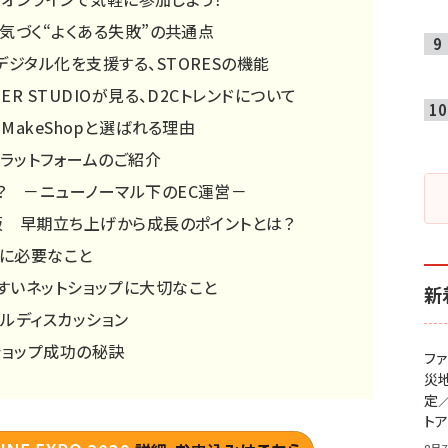
ら気づく“よくある失敗”の共通点
ジタル化を支援する、STORESの機能
ER STUDIOが見る、D2Cトレンドについて
MakeShopと選ばれる理由
ラットフォームのご紹介
？ －ニューノーマル下のEC運営－
販 早期立ち上げから成長のポイントとは？
めに必要なこと
いやすいネットショップに大切なこと
新
ルディスカッション
トショップ成功の秘訣
フ
災
定
ト