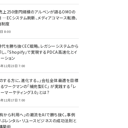
C売上250億円規模のアルペンが語るOMOの
側 ―ECシステム刷新、メディアコマース転換、
価制度
日 8:00
I時代を勝ち抜くEC戦略。レガシーシステムから
し、「Shopify」で実現するPDCA高速化とイ
ベーション
5年12月23日 7:00
声のする方に、進化する。」会社全体最適を目標
するワークマンの「補完型EC」 が実践する「レ
ーマーケティング3.0」とは？
5年12月17日 7:00
所有から利用へ」の潮流をAIで勝ち抜く。事例
学ぶレンタル・リユースビジネスの成功法則と
C構築術