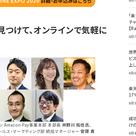
8月7
「楽
チ
見つけて、オンラインで気軽に
【R
8月7
世
ビ
上し
8月6
楽
1
8月5
成
 Amazon Pay事業本部 本部長
井野川 拓也氏
、
け
セールス・マーケティング部 統括マネージャー
安原 貴
8月4