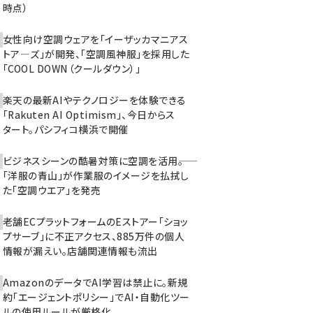
時点）
女性向け空調ウェアを「イーザッカマニアス
トア―ズ」が開発、「空調風神服」を採用した
「COOL DOWN（クールダウン）」
楽天の最新AIやテクノロジーを体験できる
「Rakuten AI Optimism」、今日からス
タート。パシフィコ横浜で開催
ビジネスシーンの酷暑対策に空調を活用――。
「洋服の青山」が作業服のイメージを払拭し
た「空調ウエア」を発売
老舗ECプラットフォームのEストアー「ショッ
プサーブ」に不正アクセス、885万件の個人
情報が漏えい。店舗関連情報も流出
AmazonのデータでAI学習は禁止に。新規
約「エージェントポリシー」でAI・自動化ツー
ルの使用ルールが厳格化