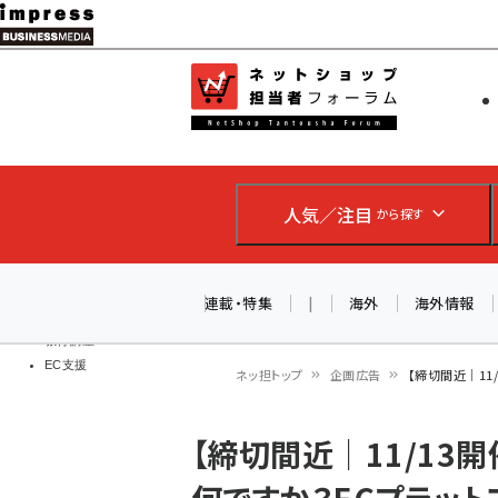
メ
イ
EC担当者
ネットショッ
ン
Web担当者
コ
製品導入
ン
企業IT
ソフト開発
テ
IoT・AI
人気／注目
から探す
ン
DCクラウド
研究・調査
ツ
エネルギー
に
連載・特集
|
海外
海外情報
ドローン
移
教育講座
EC支援
動
ネッ担トップ
企画広告
【締切間近｜11
パ
【締切間近｜11/13
ン