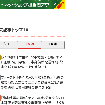
base (1077)
ビィ・フォアード (773)
revico (740)
気記事トップ10
昨日
1週間
1か月
【7/29最新】令和8年熊本地震の影響、ヤマ
ト運輸・佐川急便・日本郵便が配送制限、熊
本全域で集配停止や引受停止も
ファーストリテイリング、令和8年熊本地震の
被災地緊急支援でユニクロ商品を2万点寄
贈を決定、1億円規模の寄付を予定
【熊本地震の影響】ヤマト運輸、佐川急便、日
本郵便で配送遅延や集配停止が発生（7/28