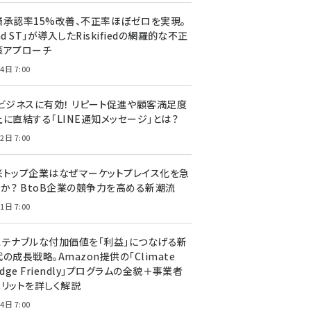
済承認率15%改善、不正率ほぼゼロを実現。
nd ST」が導入したRiskifiedの網羅的な不正
策アプローチ
4日 7:00
Cビジネスに有効！ リピート促進や顧客満足度
上に直結する「LINE通知メッセージ」とは？
2日 7:00
米トップ企業はなぜマーケットプレイス化を急
のか？ BtoB企業の競争力を高める新潮流
1日 7:00
ステナブルな付加価値を「利益」につなげる新
の成長戦略。Amazon提供の「Climate
edge Friendly」プログラムの全貌＋事業者
メリットを詳しく解説
4日 7:00