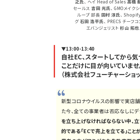
之氏
、 ヘイ Head of Sales
高橋 
セールス
吉田 光氏
、 GMOメイクシ
ループ 部長
田村 淳氏
、 Shop
グ
石田 浩平氏
、 PRECS チー
エバンジェリスト
杉山 拓也
▼13:00-13:40
自社EC、スタートしてから気
ことだけに目が向いていませ
（株式会社フューチャーショッ
新型コロナウイルスの影響で実店舗
た今、全ての事業者は否応なしにデ
を立ち上げなければならない中、立
的である「ECで売上を立てる」こと