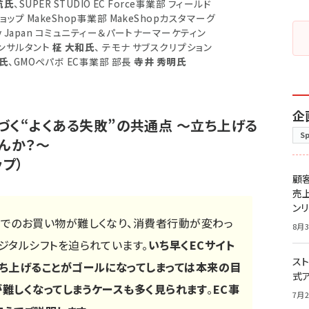
航氏
、SUPER STUDIO EC Force事業部 フィールド
ョップ MakeShop事業部 MakeShopカスタマーグ
ify Japan コミュニティー＆パートナーマーケティン
フコンサルタント
柾 大和氏
、 テモナ サブスクリプション
氏
、GMOペパボ EC事業部 部長
寺井 秀明氏
企
づく“よくある失敗”の共通点 ～立ち上げる
S
んか？～
プ）
顧
売
ン
でのお買い物が難しくなり、消費者行動が変わっ
8月3
ジタルシフトを迫られています。
いち早くECサイト
スト
ち上げることがゴールになってしまっては本来の目
式
が難しくなってしまうケースも多く見られます
。
EC事
7月2