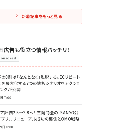
新着記事をもっと見る
画広告も役立つ情報バッチリ！
ponsored
客の8割は「なんとなく」離脱する。ECリピート
上を最大化する7つの鉄板シナリオをアクショ
リンクが公開
日 7:00
ア評価2.5→3.8へ！ 三陽商会の「SANYO公
アプリ」、リニューアル成功の裏側とOMO戦略
9日 8:00