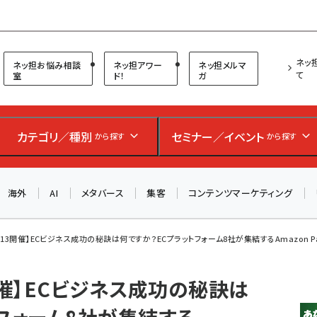
プ担当者フォーラム
ネッ
ネッ担お悩み相談
ネッ担アワー
ネッ担メルマ
て
室
ド！
ガ
カテゴリ／種別
セミナー／イベント
から探す
から探す
海外
AI
メタバース
集客
コンテンツマーケティング
/13開催】ECビジネス成功の秘訣は何ですか？ECプラットフォーム8社が集結するAmazon Pay
開催】ECビジネス成功の秘訣は