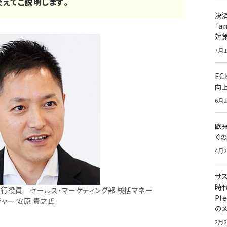
えてご説明します
。
決
「a
対
7月1
E
向
6月2
欧
ぐ
4月2
サ
時代
執行役員 セールス・マーケティング部 統括マネー
Pl
ジャー 安原 貴之氏
の
2月2