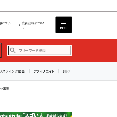
担につい
広告出稿につい
て
MENU
リスティング広告
アフィリエイト
SEO
メール
ソーシャル
amazon (2249)
yahoo (1901)
主催...
楽天 (1871)
ecbeing (1207)
アスクル (1119)