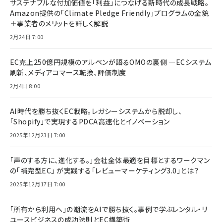
サステナブルな付加価値を「利益」につなげる新時代の成長戦略。
Amazon提供の「Climate Pledge Friendly」プログラムの全貌
＋事業者のメリットを詳しく解説
2月24日 7:00
EC売上250億円規模のアルペンが語るOMOの裏側 ―ECシステム
刷新、メディアコマース転換、評価制度
2月4日 8:00
AI時代を勝ち抜くEC戦略。レガシーシステムから脱却し、
「Shopify」で実現するPDCA高速化とイノベーション
2025年12月23日 7:00
「声のする方に、進化する。」会社全体最適を目標とするワークマン
の「補完型EC」 が実践する「レビューマーケティング3.0」とは？
2025年12月17日 7:00
「所有から利用へ」の潮流をAIで勝ち抜く。事例で学ぶレンタル・リ
ユースビジネスの成功法則とEC構築術