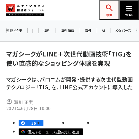
メ
ネットショップ担当者フォーラム
イ
検索
MENU
ン
コ
連載・特集
|
海外
海外情報
海外
AI
メタバース
お知ら
ン
AI
テ
アル
マガシークがLINE＋次世代動画技術「TIG」を
ン
使い直感的なショッピング体験を実現
ツ
amazon (2236)
に
8/2
マガシークは、パロニムが開発・提供する次世代型動画
yahoo (1896)
移
テクノロジー「TIG」を、LINE公式アカウントに導入した
交流
動
楽天 (1865)
瀧川 正実
ecbeing (1204)
2021年6月28日 10:00
アスクル (1112)
56
base (1068)
優先するニュース提供元に追加
ビィ・フォアード (769)