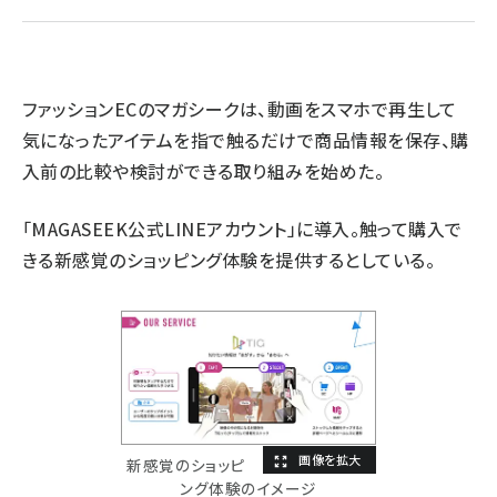
revico (737)
ファッションECのマガシークは、動画をスマホで再生して
気になったアイテムを指で触るだけで商品情報を保存、購
入前の比較や検討ができる取り組みを始めた。
「MAGASEEK公式LINEアカウント」に導入。触って購入で
参加
きる新感覚のショッピング体験を提供するとしている。
新感覚のショッピ
ング体験のイメージ