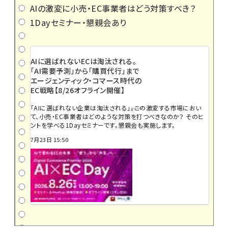
AIの激変に小売・EC事業者はどう対策すべき？
1Dayセミナー・懇親会あり
AIに選ばれないECは淘汰される。
「AI需要予測」から「購買代行」まで
エージェンティック・コマース時代の
EC戦略【8/26オフライン開催】
「AIに選ばれない企業は淘汰される」――。この激変する市場におい
て、小売・EC事業者はどのような対策を打つべきなのか？ そのヒ
ントを学べる1Dayセミナーです。懇親会も実施します。
7月23日 15:50