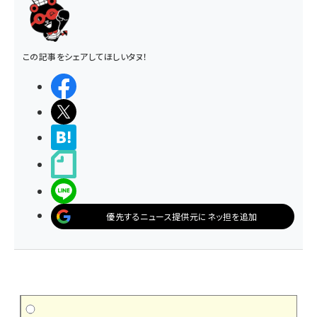
この記事をシェアしてほしいタヌ！
シェアする
ポストする
>ブクマする
noteで書く
LINEで送る
優先するニュース提供元にネッ担を追加