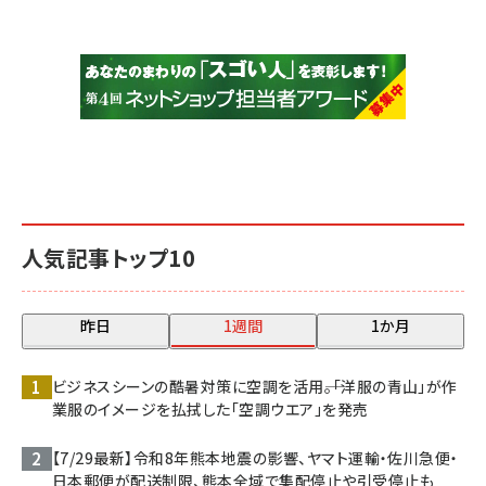
人気記事トップ10
昨日
1週間
1か月
ビジネスシーンの酷暑対策に空調を活用――。「洋服の青山」が作
業服のイメージを払拭した「空調ウエア」を発売
【7/29最新】令和8年熊本地震の影響、ヤマト運輸・佐川急便・
日本郵便が配送制限、熊本全域で集配停止や引受停止も