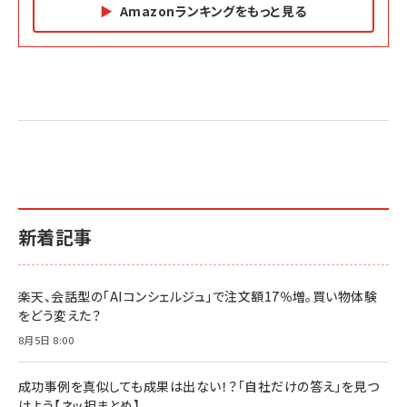
Amazonランキングをもっと見る
Amazon マーケティング・セールス全般関連書籍 の
Amazon ビジネス・経済関連書籍 の売れ筋ランキン
Amazon 経営戦略関連書籍 の売れ筋ランキング
売れ筋ランキング
グ
更新日時：2026/06/26 19:05
更新日時：2026/06/26 19:05
更新日時：2026/06/26 19:05
2億円を売り上げたプロが教える note×AI 最強の
anan(アンアン)2026/07/01号 No.2501[魅せる
ベインキャピタル 企業価値向上力の秘密
副業
カラダ2026／宮舘涼太]
￥2,640
￥1,870
￥880
イシューからはじめよ［改訂版］――知的生産の「シンプ
小さな会社は戦略が9割
anan(アンアン)2026/06/24号 No.2500増刊
ルな本質」
スペシャルエディション[王道エンタメの矜持／
￥1,980
新着記事
BTS]
￥2,200
￥1,100
ドリルを売るには穴を売れ
経営メモ 16年の起業家人生で得た知見
楽天、会話型の「AIコンシェルジュ」で注文額17％増。買い物体験
anan(アンアン)2026/07/08号 No.2502[2026
￥1,815
￥2,750
をどう変えた？
年後半、あなたの恋と運命／山田涼介]
￥880
8月5日 8:00
Brand Shift(ブランド・シフト): 「信頼」で選ばれ
影響力の武器［新版］：人を動かす七つの原理
る時代の成長戦略
￥3,190
ママ投資家が育休中に１億貯めた株式投資
成功事例を真似しても成果は出ない！？「自社だけの答え」を見つ
￥2,420
￥1,870
けよう【ネッ担まとめ】