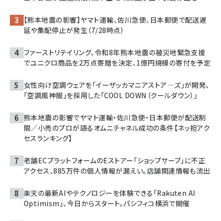
【熊本地震の影響】ヤマト運輸、佐川急便、日本郵便で配送遅
延や集配停止が発生（7/28時点）
ファーストリテイリング、令和8年熊本地震の被災地緊急支援
でユニクロ商品を2万点寄贈を決定、1億円規模の寄付を予定
女性向け空調ウェアを「イーザッカマニアストア―ズ」が開発、
「空調風神服」を採用した「COOL DOWN（クールダウン）」
熊本地震の影響でヤマト運輸・佐川急便・日本郵便が配送制
限／小売のプロが語るオムニチャネル成功の条件【ネッ担アク
セスランキング】
老舗ECプラットフォームのEストアー「ショップサーブ」に不正
アクセス、885万件の個人情報が漏えい。店舗関連情報も流出
楽天の最新AIやテクノロジーを体験できる「Rakuten AI
Optimism」、今日からスタート。パシフィコ横浜で開催