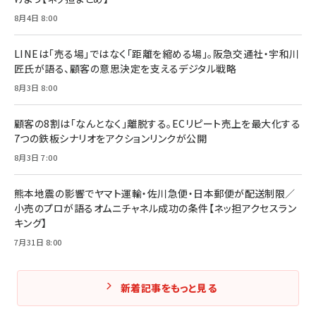
フィードバック経営 「沈黙の組織」から「高め合う
8月4日 8:00
マーケティングの真実 P&G・グリコで学んだ失敗
組織」へ
と成長の法則
組織の成果を最大化する ルールのデザイン
￥3,080
￥2,200
LINEは「売る場」ではなく「距離を縮める場」。阪急交通社・宇和川
￥1,980
匠氏が語る、顧客の意思決定を支えるデジタル戦略
8月3日 8:00
Amazonランキングをもっと見る
Amazonランキングをもっと見る
Amazonランキングをもっと見る
顧客の8割は「なんとなく」離脱する。ECリピート売上を最大化する
7つの鉄板シナリオをアクションリンクが公開
8月3日 7:00
熊本地震の影響でヤマト運輸・佐川急便・日本郵便が配送制限／
小売のプロが語るオムニチャネル成功の条件【ネッ担アクセスラン
キング】
7月31日 8:00
新着記事をもっと見る