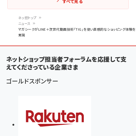
すべて見る
ネッ担トップ
ニュース
パ
マガシークがLINE＋次世代動画技術「TIG」を使い直感的なショッピング体験を
実現
ン
く
ず
ネットショップ担当者フォーラムを応援して支
えてくださっている企業さま
ゴールドスポンサー