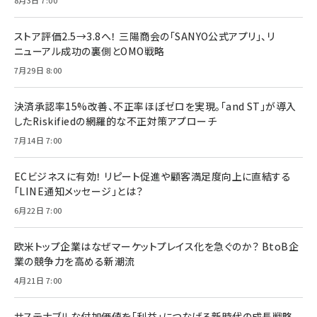
8月3日 7:00
ストア評価2.5→3.8へ！ 三陽商会の「SANYO公式アプリ」、リ
ニューアル成功の裏側とOMO戦略
7月29日 8:00
決済承認率15%改善、不正率ほぼゼロを実現。「and ST」が導入
したRiskifiedの網羅的な不正対策アプローチ
7月14日 7:00
ECビジネスに有効！ リピート促進や顧客満足度向上に直結する
「LINE通知メッセージ」とは？
6月22日 7:00
欧米トップ企業はなぜマーケットプレイス化を急ぐのか？ BtoB企
業の競争力を高める新潮流
4月21日 7:00
サステナブルな付加価値を「利益」につなげる新時代の成長戦略。