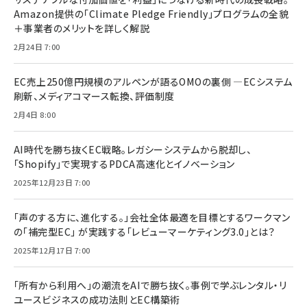
Amazon提供の「Climate Pledge Friendly」プログラムの全貌
＋事業者のメリットを詳しく解説
2月24日 7:00
EC売上250億円規模のアルペンが語るOMOの裏側 ―ECシステム
刷新、メディアコマース転換、評価制度
2月4日 8:00
AI時代を勝ち抜くEC戦略。レガシーシステムから脱却し、
「Shopify」で実現するPDCA高速化とイノベーション
2025年12月23日 7:00
「声のする方に、進化する。」会社全体最適を目標とするワークマン
の「補完型EC」 が実践する「レビューマーケティング3.0」とは？
2025年12月17日 7:00
「所有から利用へ」の潮流をAIで勝ち抜く。事例で学ぶレンタル・リ
ユースビジネスの成功法則とEC構築術