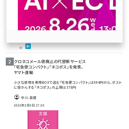
revico (740)
123
53
クロネコメール便廃止の代替新サービス
参加登録はこちら↑
「宅急便コンパクト」「ネコポス」を発表、
ヤマト運輸
小さな荷物を専用BOXで送る「宅急便コンパクト」は594円から、ポスト
に投かんする「ネコポス」の上限は378円
中川 昌俊
2015年3月3日 17:30