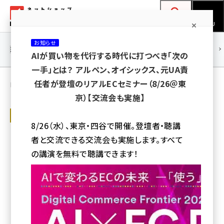
メ
ネットショップ担当者フォーラム
イ
検索
MENU
ン
お知らせ
コ
連載・特集
|
海外
海外情報
海外
AI
メタバース
AIが買い物を代行する時代に打つべき「次の
ン
一手」とは？ アルペン、オイシックス、元UA責
テ
中川 昌俊 の記事（人気順）
任者が登壇のリアルECセミナー（8/26＠東
ン
京）【交流会も実施】
ツ
amazon (2249)
アマゾンジャパンが株式会社から合同会
に
社になる。日本は2社体制から1社体制に
8/26（水）、東京・四谷で開催。登壇者・聴講
yahoo (1901)
移
変更
者と交流できる交流会も実施します。すべて
動
楽天 (1871)
5月1日、アマゾンジャパン・ロジスティクスを存続会社として合併、株式
の講演を無料で聴講できます！
会社から合同会社に組織変更する
ecbeing (1207)
中川 昌俊
アスクル (1119)
2016年3月18日 10:00
base (1077)
ビィ・フォアード (773)