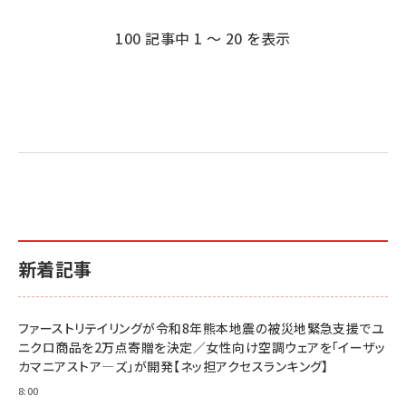
ペー
ジ
100 記事中 1 ～ 20 を表示
送
り
新着記事
ファーストリテイリングが令和8年熊本地震の被災地緊急支援でユ
ニクロ商品を2万点寄贈を決定／女性向け空調ウェアを「イーザッ
カマニアストア―ズ」が開発【ネッ担アクセスランキング】
8:00