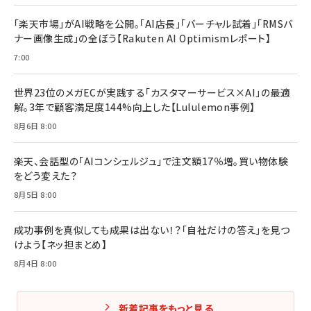
「楽天市場」がAI戦略を公開。「AI店長」「バーチャル試着」「RMSバ
ナー画像生成」の全ぼう【Rakuten AI Optimismレポート】
7:00
世界23位のメガECが実践する「カスタマーサービス×AI」の最適
解。3年で顧客満足度144%向上した【Lululemon事例】
8月6日 8:00
楽天、会話型の「AIコンシェルジュ」で注文額17％増。買い物体験
をどう変えた？
8月5日 8:00
成功事例を真似しても成果は出ない！？「自社だけの答え」を見つ
けよう【ネッ担まとめ】
8月4日 8:00
新着記事をもっと見る