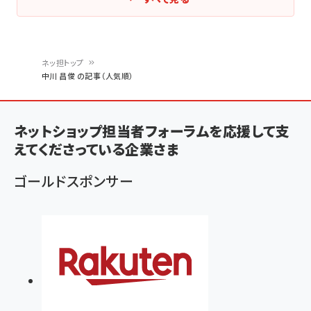
ネッ担トップ
中川 昌俊 の記事（人気順）
パ
ン
ネットショップ担当者フォーラムを応援して支
く
えてくださっている企業さま
ず
ゴールドスポンサー