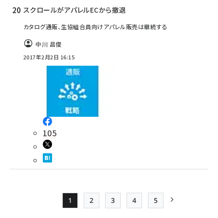
スクロールがアパレルECから撤退
カタログ通販、生協組合員向けアパレル販売は継続する
中川 昌俊
2017年2月2日 16:15
105
1
2
3
4
5
Page
Page
Page
Page
Page
次ページ