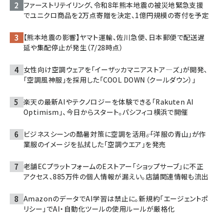
ファーストリテイリング、令和8年熊本地震の被災地緊急支援
でユニクロ商品を2万点寄贈を決定、1億円規模の寄付を予定
【熊本地震の影響】ヤマト運輸、佐川急便、日本郵便で配送遅
延や集配停止が発生（7/28時点）
女性向け空調ウェアを「イーザッカマニアストア―ズ」が開発、
「空調風神服」を採用した「COOL DOWN（クールダウン）」
楽天の最新AIやテクノロジーを体験できる「Rakuten AI
Optimism」、今日からスタート。パシフィコ横浜で開催
ビジネスシーンの酷暑対策に空調を活用――。「洋服の青山」が作
業服のイメージを払拭した「空調ウエア」を発売
老舗ECプラットフォームのEストアー「ショップサーブ」に不正
アクセス、885万件の個人情報が漏えい。店舗関連情報も流出
AmazonのデータでAI学習は禁止に。新規約「エージェントポ
リシー」でAI・自動化ツールの使用ルールが厳格化