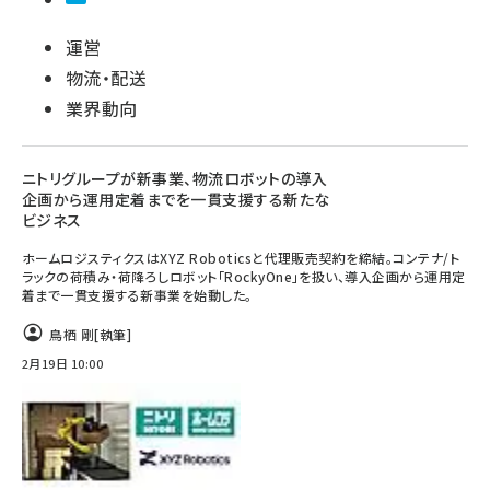
運営
物流・配送
業界動向
ニトリグループが新事業、物流ロボットの導入
企画から運用定着までを一貫支援する新たな
ビジネス
ホームロジスティクスはXYZ Roboticsと代理販売契約を締結。コンテナ/ト
ラックの荷積み・荷降ろしロボット「RockyOne」を扱い、導入企画から運用定
着まで一貫支援する新事業を始動した。
鳥栖 剛
[執筆]
2月19日 10:00