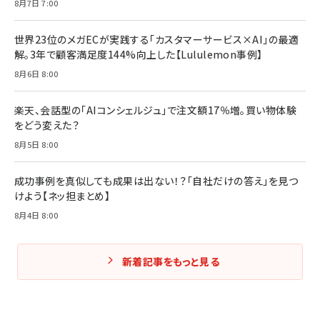
8月7日 7:00
世界23位のメガECが実践する「カスタマーサービス×AI」の最適
解。3年で顧客満足度144%向上した【Lululemon事例】
8月6日 8:00
楽天、会話型の「AIコンシェルジュ」で注文額17％増。買い物体験
をどう変えた？
8月5日 8:00
成功事例を真似しても成果は出ない！？「自社だけの答え」を見つ
けよう【ネッ担まとめ】
8月4日 8:00
新着記事をもっと見る