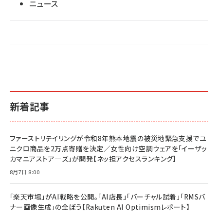
ニュース
新着記事
ファーストリテイリングが令和8年熊本地震の被災地緊急支援でユ
ニクロ商品を2万点寄贈を決定／女性向け空調ウェアを「イーザッ
カマニアストア―ズ」が開発【ネッ担アクセスランキング】
8月7日 8:00
「楽天市場」がAI戦略を公開。「AI店長」「バーチャル試着」「RMSバ
ナー画像生成」の全ぼう【Rakuten AI Optimismレポート】