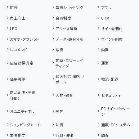
広告
音声ショッピング
アプリ
売上向上
会員制度
CRM
LPO
アクセス解析
サイト最適化
スマホ・タブレット
データ・競合分析
ポイント制度
レコメンド
写真
動画
文章・コピーライ
広告効果測定
運営
ティング
顧客対応・顧客サ
価格戦略
物流・配送
ポート
商品企画・開発
人材・教育
セキュリティ
（MD）
ECサイトパッケー
オムニチャネル
開店
ジ
ショッピングカート
決済
通販・ECシステム
業界動向
行政・法律
調査