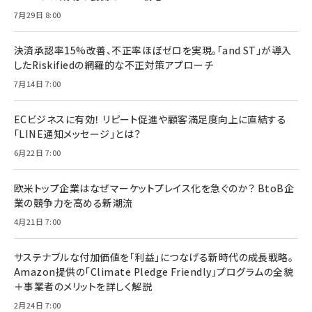
7月29日 8:00
決済承認率15%改善、不正率ほぼゼロを実現。「and ST」が導入
したRiskifiedの網羅的な不正対策アプローチ
7月14日 7:00
ECビジネスに有効！ リピート促進や顧客満足度向上に直結する
「LINE通知メッセージ」とは？
6月22日 7:00
欧米トップ企業はなぜマーケットプレイス化を急ぐのか？ BtoB企
業の競争力を高める新潮流
4月21日 7:00
サステナブルな付加価値を「利益」につなげる新時代の成長戦略。
Amazon提供の「Climate Pledge Friendly」プログラムの全貌
＋事業者のメリットを詳しく解説
2月24日 7:00