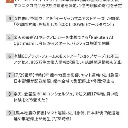
でユニクロ商品を2万点寄贈を決定、1億円規模の寄付を予定
女性向け空調ウェアを「イーザッカマニアストア―ズ」が開発、
「空調風神服」を採用した「COOL DOWN（クールダウン）」
楽天の最新AIやテクノロジーを体験できる「Rakuten AI
Optimism」、今日からスタート。パシフィコ横浜で開催
老舗ECプラットフォームのEストアー「ショップサーブ」に不正
アクセス、885万件の個人情報が漏えい。店舗関連情報も流出
【7/29最新】令和8年熊本地震の影響、ヤマト運輸・佐川急便・
日本郵便が配送制限、熊本全域で集配停止や引受停止も
楽天、会話型の「AIコンシェルジュ」で注文額17％増。買い物
体験をどう変えた？
【熊本地震の影響】ヤマト運輸、佐川急便、日本郵便で配送遅
延や集配停止が発生（7/28時点）