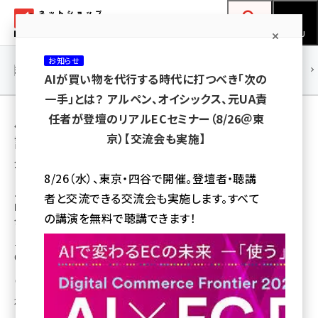
メ
ネットショップ担当者フォーラム
イ
検索
MENU
ン
お知らせ
コ
連載・特集
|
海外
海外情報
海外
AI
メタバース
AIが買い物を代行する時代に打つべき「次の
ン
一手」とは？ アルペン、オイシックス、元UA責
テ
用語「ホームロジスティクス」 が使われている
任者が登壇のリアルECセミナー（8/26＠東
ン
京）【交流会も実施】
記事の一覧
ツ
amazon (2259)
全 11 記事中 1 ～ 11 を表示中
に
8/26（水）、東京・四谷で開催。登壇者・聴講
yahoo (1908)
移
ニトリ子会社のホームロジスティクスが通販・
者と交流できる交流会も実施します。すべて
ECなど物流業務の代行サービスを本格ス
動
楽天 (1877)
の講演を無料で聴講できます！
タート
ecbeing (1211)
子会社でグループ企業の物流事業を手がけるホームロジスティクスが全国
60社以上の物流パートナー企業と連携して実現
アスクル (1122)
瀧川 正実
base (1084)
2015年6月12日 9:00
ビィ・フォアード (782)