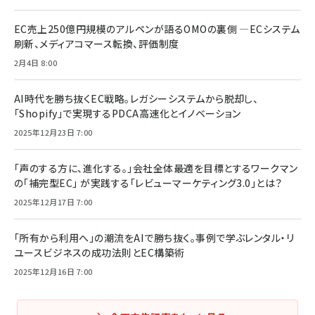
EC売上250億円規模のアルペンが語るOMOの裏側 ―ECシステム
刷新、メディアコマース転換、評価制度
2月4日 8:00
AI時代を勝ち抜くEC戦略。レガシーシステムから脱却し、
「Shopify」で実現するPDCA高速化とイノベーション
2025年12月23日 7:00
「声のする方に、進化する。」会社全体最適を目標とするワークマン
の「補完型EC」 が実践する「レビューマーケティング3.0」とは？
2025年12月17日 7:00
「所有から利用へ」の潮流をAIで勝ち抜く。事例で学ぶレンタル・リ
ユースビジネスの成功法則とEC構築術
2025年12月16日 7:00