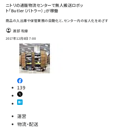
ニトリの通販物流センターで無人搬送ロボッ
ト「Butler（バトラー）」が稼働
商品の入出庫や保管業務の自動化と、センター内の省人化をめざす
渡部 和章
2017年12月8日 7:00
139
運営
物流・配送