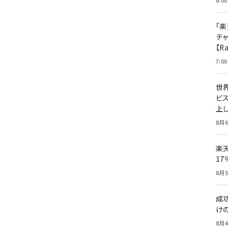
8:00
「楽
チ
【R
7:00
世
ビ
上し
8月6
楽
1
8月5
成
け
8月4