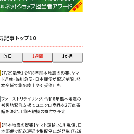
base (1077)
ビィ・フォアード (773)
revico (740)
気記事トップ10
昨日
1週間
1か月
【7/29最新】令和8年熊本地震の影響、ヤマ
ト運輸・佐川急便・日本郵便が配送制限、熊
本全域で集配停止や引受停止も
ファーストリテイリング、令和8年熊本地震の
被災地緊急支援でユニクロ商品を2万点寄
贈を決定、1億円規模の寄付を予定
【熊本地震の影響】ヤマト運輸、佐川急便、日
本郵便で配送遅延や集配停止が発生（7/28