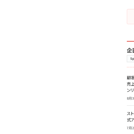
企
S
顧
売
ン
8月3
スト
式
7月2