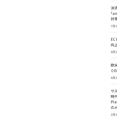
決
「a
対
7月1
E
向
6月2
欧
ぐ
4月2
サ
時代
Pl
の
2月2