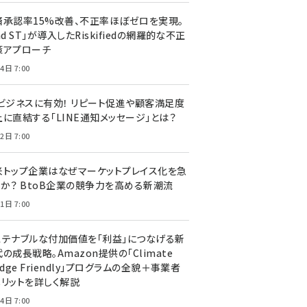
済承認率15%改善、不正率ほぼゼロを実現。
nd ST」が導入したRiskifiedの網羅的な不正
策アプローチ
4日 7:00
Cビジネスに有効！ リピート促進や顧客満足度
上に直結する「LINE通知メッセージ」とは？
2日 7:00
米トップ企業はなぜマーケットプレイス化を急
のか？ BtoB企業の競争力を高める新潮流
1日 7:00
ステナブルな付加価値を「利益」につなげる新
の成長戦略。Amazon提供の「Climate
edge Friendly」プログラムの全貌＋事業者
メリットを詳しく解説
4日 7:00