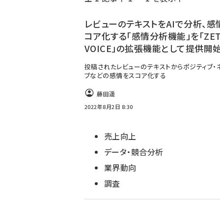
く
ず
レビューのテキストをAIで分析、感
コア化する「感情分析機能」を「ZET
VOICE」の拡張機能として提供開
投稿されたレビューのテキストからポジティブ・
ブなどの感情をスコア化する
藤田遥
2022年8月2日 8:30
売上向上
データ・競合分析
業界動向
調査