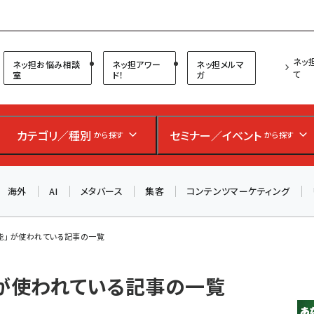
プ担当者フォーラム
ネッ
ネッ担お悩み相談
ネッ担アワー
ネッ担メルマ
て
室
ド！
ガ
カテゴリ／種別
セミナー／イベント
から探す
から探す
海外
AI
メタバース
集客
コンテンツマーケティング
能」 が使われている記事の一覧
 が使われている記事の一覧