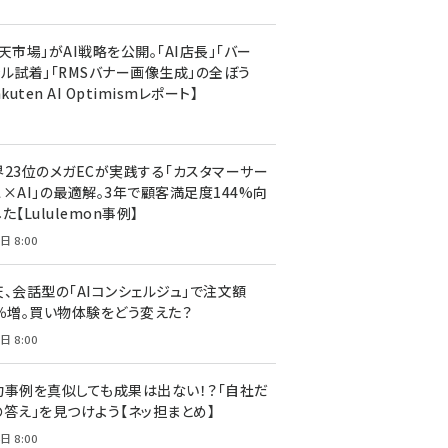
天市場」がAI戦略を公開。「AI店長」「バー
ャル試着」「RMSバナー画像生成」の全ぼう
akuten AI Optimismレポート】
界23位のメガECが実践する「カスタマーサー
ス×AI」の最適解。3年で顧客満足度144%向
た【Lululemon事例】
日 8:00
天、会話型の「AIコンシェルジュ」で注文額
7％増。買い物体験をどう変えた？
日 8:00
功事例を真似しても成果は出ない！？「自社だ
の答え」を見つけよう【ネッ担まとめ】
日 8:00