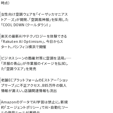
時点）
女性向け空調ウェアを「イーザッカマニアス
トア―ズ」が開発、「空調風神服」を採用した
「COOL DOWN（クールダウン）」
楽天の最新AIやテクノロジーを体験できる
「Rakuten AI Optimism」、今日からス
タート。パシフィコ横浜で開催
ビジネスシーンの酷暑対策に空調を活用――。
「洋服の青山」が作業服のイメージを払拭し
た「空調ウエア」を発売
老舗ECプラットフォームのEストアー「ショッ
プサーブ」に不正アクセス、885万件の個人
情報が漏えい。店舗関連情報も流出
AmazonのデータでAI学習は禁止に。新規
約「エージェントポリシー」でAI・自動化ツー
ルの使用ルールが厳格化