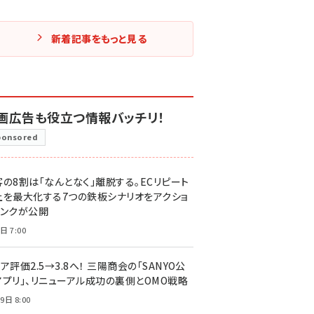
新着記事をもっと見る
画広告も役立つ情報バッチリ！
ponsored
客の8割は「なんとなく」離脱する。ECリピート
上を最大化する7つの鉄板シナリオをアクショ
リンクが公開
日 7:00
ア評価2.5→3.8へ！ 三陽商会の「SANYO公
アプリ」、リニューアル成功の裏側とOMO戦略
9日 8:00