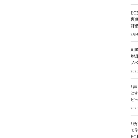
E
裏
評
2月4
A
脱却
ノ
202
「
と
ビュ
202
「
で
E