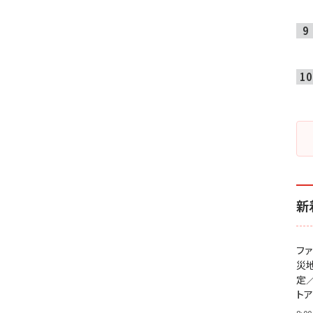
新
フ
災
定
ト