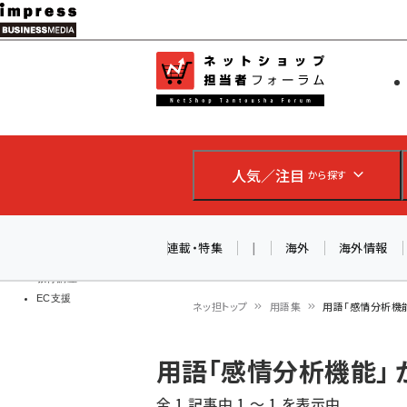
メ
イ
EC担当者
ネットショッ
ン
Web担当者
コ
製品導入
ン
企業IT
ソフト開発
テ
IoT・AI
人気／注目
から探す
ン
DCクラウド
研究・調査
ツ
エネルギー
に
連載・特集
|
海外
海外情報
ドローン
移
教育講座
EC支援
動
ネッ担トップ
用語集
用語「感情分析機
パ
用語「感情分析機能」
ン
全 1 記事中 1 ～ 1 を表示中