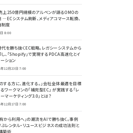
C売上250億円規模のアルペンが語るOMOの
側 ―ECシステム刷新、メディアコマース転換、
価制度
日 8:00
I時代を勝ち抜くEC戦略。レガシーシステムから
し、「Shopify」で実現するPDCA高速化とイ
ベーション
5年12月23日 7:00
声のする方に、進化する。」会社全体最適を目標
するワークマンの「補完型EC」 が実践する「レ
ーマーケティング3.0」とは？
5年12月17日 7:00
所有から利用へ」の潮流をAIで勝ち抜く。事例
学ぶレンタル・リユースビジネスの成功法則と
C構築術