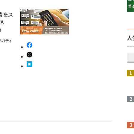
情をス
A
始
人
ネガティ