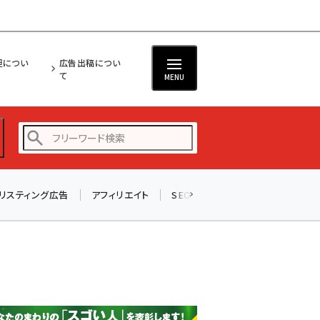
担につい
広告出稿につい
て
MENU
リスティング広告
アフィリエイト
SEO
メール
ソーシャル
amazon (2249)
yahoo (1901)
楽天 (1871)
ecbeing (1207)
アスクル (1119)