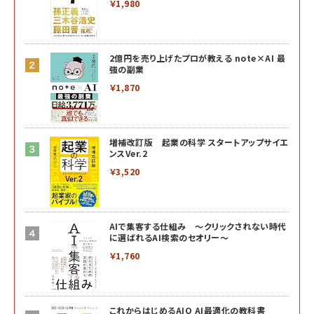
￥1,980
2億円を売り上げたプロが教える note×AI 最
強の副業
￥1,870
増補改訂版 起業の科学 スタートアップサイエ
ンスVer.2
￥3,520
AIで集客する仕組み ～クリックされない時代
に選ばれるAI検索のセオリー～
￥1,760
これからはじめるAIO AI最適化の教科書