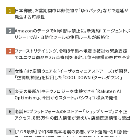
日本郵便、お盆期間中は郵便物や「ゆうパック」などで遅延が
発生する可能性
AmazonのデータでAI学習は禁止に。新規約「エージェントポ
リシー」でAI・自動化ツールの使用ルールが厳格化
ファーストリテイリング、令和8年熊本地震の被災地緊急支援
でユニクロ商品を2万点寄贈を決定、1億円規模の寄付を予定
女性向け空調ウェアを「イーザッカマニアストア―ズ」が開発、
「空調風神服」を採用した「COOL DOWN（クールダウン）」
楽天の最新AIやテクノロジーを体験できる「Rakuten AI
Optimism」、今日からスタート。パシフィコ横浜で開催
老舗ECプラットフォームのEストアー「ショップサーブ」に不正
アクセス、885万件の個人情報が漏えい。店舗関連情報も流出
【7/29最新】令和8年熊本地震の影響、ヤマト運輸・佐川急便・