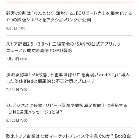
顧客の8割は「なんとなく」離脱する。ECリピート売上を最大化する
7つの鉄板シナリオをアクションリンクが公開
8月3日 7:00
ストア評価2.5→3.8へ！ 三陽商会の「SANYO公式アプリ」、リ
ニューアル成功の裏側とOMO戦略
7月29日 8:00
決済承認率15%改善、不正率ほぼゼロを実現。「and ST」が導入
したRiskifiedの網羅的な不正対策アプローチ
7月14日 7:00
ECビジネスに有効！ リピート促進や顧客満足度向上に直結する
「LINE通知メッセージ」とは？
6月22日 7:00
欧米トップ企業はなぜマーケットプレイス化を急ぐのか？ BtoB企