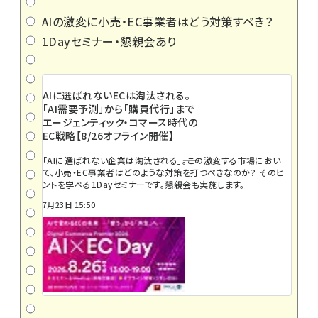
AIの激変に小売・EC事業者はどう対策すべき？
1Dayセミナー・懇親会あり
AIに選ばれないECは淘汰される。
「AI需要予測」から「購買代行」まで
エージェンティック・コマース時代の
EC戦略【8/26オフライン開催】
「AIに選ばれない企業は淘汰される」――。この激変する市場におい
て、小売・EC事業者はどのような対策を打つべきなのか？ そのヒ
ントを学べる1Dayセミナーです。懇親会も実施します。
7月23日 15:50