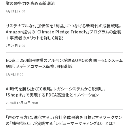
業の競争力を高める新潮流
4月21日 7:00
サステナブルな付加価値を「利益」につなげる新時代の成長戦略。
Amazon提供の「Climate Pledge Friendly」プログラムの全貌
＋事業者のメリットを詳しく解説
2月24日 7:00
EC売上250億円規模のアルペンが語るOMOの裏側 ―ECシステム
刷新、メディアコマース転換、評価制度
2月4日 8:00
AI時代を勝ち抜くEC戦略。レガシーシステムから脱却し、
「Shopify」で実現するPDCA高速化とイノベーション
2025年12月23日 7:00
「声のする方に、進化する。」会社全体最適を目標とするワークマン
の「補完型EC」 が実践する「レビューマーケティング3.0」とは？