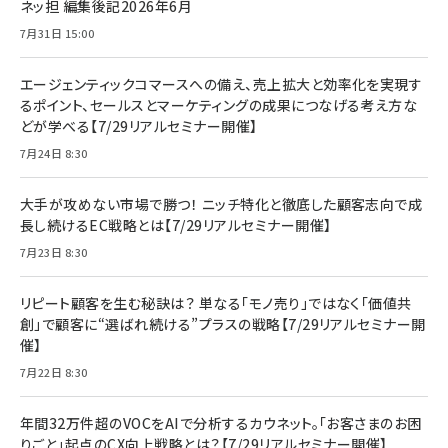
ネッ担 編集後記2026年6月
7月31日 15:00
エージェンティックコマースへの備え、売上拡大と効率化を実現す
るポイント、セールスとマーケティングの成果につなげる考え方な
どが学べる【7/29リアルセミナー開催】
7月24日 8:30
大手が攻めない市場で勝つ！ ニッチ特化と徹底した顧客志向で成
長し続けるEC戦略とは【7/29リアルセミナー開催】
7月23日 8:30
リピート顧客を生む秘訣は？ 単なる「モノ売り」ではなく「価値共
創」で顧客に“選ばれ続ける”プラスの戦略【7/29リアルセミナー開
催】
7月22日 8:30
年間32万件超のVOCをAIで分析するカウネット。「お客さまのお困
りごと」起点のCX向上戦略とは？【7/29リアルセミナー開催】