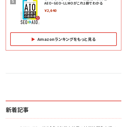
AEO・GEO・LLMOがこれ1冊でわかる
￥2,640
Amazonランキングをもっと見る
Amazon マーケティング・セールス全般関連書籍 の
Amazon ビジネス・経済関連書籍 の売れ筋ランキン
Amazon 経営戦略関連書籍 の売れ筋ランキング
売れ筋ランキング
グ
更新日時：2026/06/26 19:05
更新日時：2026/06/26 19:05
更新日時：2026/06/26 19:05
2億円を売り上げたプロが教える note×AI 最強の
anan(アンアン)2026/07/01号 No.2501[魅せる
ベインキャピタル 企業価値向上力の秘密
副業
カラダ2026／宮舘涼太]
￥2,640
￥1,870
￥880
イシューからはじめよ［改訂版］――知的生産の「シンプ
小さな会社は戦略が9割
anan(アンアン)2026/06/24号 No.2500増刊
ルな本質」
スペシャルエディション[王道エンタメの矜持／
￥1,980
新着記事
BTS]
￥2,200
￥1,100
ドリルを売るには穴を売れ
経営メモ 16年の起業家人生で得た知見