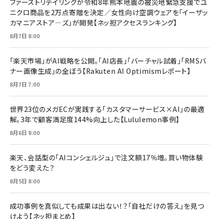
ファーストリテイリングが令和8年熊本地震の被災地緊急支援でユ
anan(アンアン)2026/07/08号 No.2502[2026
￥1,815
￥2,750
ニクロ商品を2万点寄贈を決定／女性向け空調ウェアを「イーザッ
年後半、あなたの恋と運命／山田涼介]
カマニアストア―ズ」が開発【ネッ担アクセスランキング】
￥880
Brand Shift(ブランド・シフト): 「信頼」で選ばれ
影響力の武器［新版］：人を動かす七つの原理
8月7日 8:00
る時代の成長戦略
￥3,190
ママ投資家が育休中に１億貯めた株式投資
￥2,420
￥1,870
「楽天市場」がAI戦略を公開。「AI店長」「バーチャル試着」「RMSバ
ナー画像生成」の全ぼう【Rakuten AI Optimismレポート】
フィードバック経営 「沈黙の組織」から「高め合う
マーケティングの真実 P&G・グリコで学んだ失敗
組織」へ
と成長の法則
8月7日 7:00
組織の成果を最大化する ルールのデザイン
￥3,080
￥2,200
￥1,980
世界23位のメガECが実践する「カスタマーサービス×AI」の最適
解。3年で顧客満足度144%向上した【Lululemon事例】
Amazonランキングをもっと見る
Amazonランキングをもっと見る
8月6日 8:00
Amazonランキングをもっと見る
楽天、会話型の「AIコンシェルジュ」で注文額17％増。買い物体験
をどう変えた？
8月5日 8:00
成功事例を真似しても成果は出ない！？「自社だけの答え」を見つ
けよう【ネッ担まとめ】