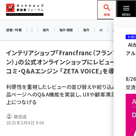
メ
ネットショップ担当者フォーラム
イ
検索
MENU
ン
コ
連載・特集
|
海外
海外情報
海外
AI
メタバース
お知
ン
A
テ
インテリアショップ「Francfranc（フランフラ
アル
ン
ン）」の公式オンラインショップにレビュー・口
ツ
amazon (2259)
コミ・Q＆Aエンジン 「ZETA VOICE」を導入
に
8/
yahoo (1908)
移
利便性を重視したレビューの並び替えや絞り込み、商
交流
動
楽天 (1874)
品ページへのQ＆A機能を実装し、UXや顧客満足度向
上につなげる
ecbeing (1211)
アスクル (1122)
藤田遥
2025年3月4日 9:00
base (1083)
ビィ・フォアード (778)