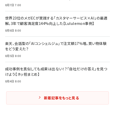
組織」へ
と成長の法則
8月7日 7:00
組織の成果を最大化する ルールのデザイン
￥3,080
￥2,200
￥1,980
世界23位のメガECが実践する「カスタマーサービス×AI」の最適
解。3年で顧客満足度144%向上した【Lululemon事例】
Amazonランキングをもっと見る
Amazonランキングをもっと見る
8月6日 8:00
Amazonランキングをもっと見る
楽天、会話型の「AIコンシェルジュ」で注文額17％増。買い物体験
をどう変えた？
8月5日 8:00
成功事例を真似しても成果は出ない！？「自社だけの答え」を見つ
けよう【ネッ担まとめ】
8月4日 8:00
新着記事をもっと見る