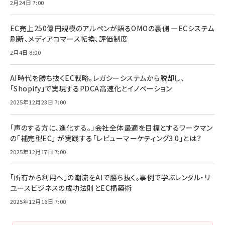
2月24日 7:00
EC売上250億円規模のアルペンが語るOMOの裏側 ―ECシステム
刷新、メディアコマース転換、評価制度
2月4日 8:00
AI時代を勝ち抜くEC戦略。レガシーシステムから脱却し、
「Shopify」で実現するPDCA高速化とイノベーション
2025年12月23日 7:00
「声のする方に、進化する。」会社全体最適を目標とするワークマン
の「補完型EC」 が実践する「レビューマーケティング3.0」とは？
2025年12月17日 7:00
「所有から利用へ」の潮流をAIで勝ち抜く。事例で学ぶレンタル・リ
ユースビジネスの成功法則とEC構築術
2025年12月16日 7:00