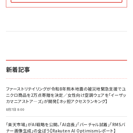
Amazon マーケティング・セールス全般関連書籍 の
Amazon ビジネス・経済関連書籍 の売れ筋ランキン
Amazon 経営戦略関連書籍 の売れ筋ランキング
売れ筋ランキング
グ
更新日時：2026/06/26 19:05
更新日時：2026/06/26 19:05
更新日時：2026/06/26 19:05
2億円を売り上げたプロが教える note×AI 最強の
anan(アンアン)2026/07/01号 No.2501[魅せる
ベインキャピタル 企業価値向上力の秘密
副業
カラダ2026／宮舘涼太]
￥2,640
￥1,870
￥880
イシューからはじめよ［改訂版］――知的生産の「シンプ
小さな会社は戦略が9割
anan(アンアン)2026/06/24号 No.2500増刊
ルな本質」
スペシャルエディション[王道エンタメの矜持／
￥1,980
新着記事
BTS]
￥2,200
￥1,100
ドリルを売るには穴を売れ
経営メモ 16年の起業家人生で得た知見
ファーストリテイリングが令和8年熊本地震の被災地緊急支援でユ
anan(アンアン)2026/07/08号 No.2502[2026
￥1,815
￥2,750
ニクロ商品を2万点寄贈を決定／女性向け空調ウェアを「イーザッ
年後半、あなたの恋と運命／山田涼介]
カマニアストア―ズ」が開発【ネッ担アクセスランキング】
￥880
Brand Shift(ブランド・シフト): 「信頼」で選ばれ
影響力の武器［新版］：人を動かす七つの原理
8月7日 8:00
る時代の成長戦略
￥3,190
ママ投資家が育休中に１億貯めた株式投資
￥2,420
￥1,870
「楽天市場」がAI戦略を公開。「AI店長」「バーチャル試着」「RMSバ
ナー画像生成」の全ぼう【Rakuten AI Optimismレポート】
フィードバック経営 「沈黙の組織」から「高め合う
マーケティングの真実 P&G・グリコで学んだ失敗