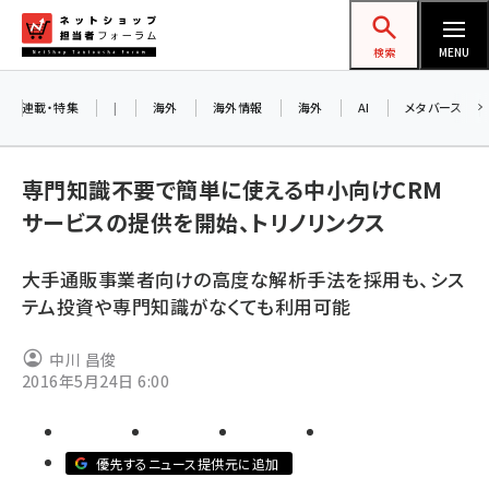
メ
ネットショップ担当者フォーラム
イ
検索
MENU
ン
コ
連載・特集
|
海外
海外情報
海外
AI
メタバース
ン
お
テ
専門知識不要で簡単に使える中小向けCRM
ン
ア
サービスの提供を開始、トリノリンクス
ツ
amazon (2253)
に
大手通販事業者向けの高度な解析手法を採用も、シス
yahoo (1905)
移
8
テム投資や専門知識がなくても利用可能
交
動
楽天 (1873)
中川 昌俊
ecbeing (1210)
2016年5月24日 6:00
アスクル (1122)
base (1079)
優先するニュース提供元に追加
ビィ・フォアード (776)