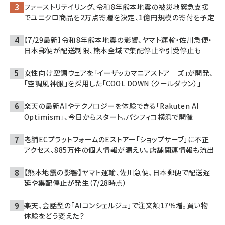
ファーストリテイリング、令和8年熊本地震の被災地緊急支援
でユニクロ商品を2万点寄贈を決定、1億円規模の寄付を予定
【7/29最新】令和8年熊本地震の影響、ヤマト運輸・佐川急便・
日本郵便が配送制限、熊本全域で集配停止や引受停止も
女性向け空調ウェアを「イーザッカマニアストア―ズ」が開発、
「空調風神服」を採用した「COOL DOWN（クールダウン）」
楽天の最新AIやテクノロジーを体験できる「Rakuten AI
Optimism」、今日からスタート。パシフィコ横浜で開催
老舗ECプラットフォームのEストアー「ショップサーブ」に不正
アクセス、885万件の個人情報が漏えい。店舗関連情報も流出
【熊本地震の影響】ヤマト運輸、佐川急便、日本郵便で配送遅
延や集配停止が発生（7/28時点）
楽天、会話型の「AIコンシェルジュ」で注文額17％増。買い物
体験をどう変えた？