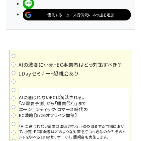
LINEで送る
優先するニュース提供元にネッ担を追加
AIの激変に小売・EC事業者はどう対策すべき？
1Dayセミナー・懇親会あり
AIに選ばれないECは淘汰される。
「AI需要予測」から「購買代行」まで
エージェンティック・コマース時代の
EC戦略【8/26オフライン開催】
「AIに選ばれない企業は淘汰される」――。この激変する市場におい
て、小売・EC事業者はどのような対策を打つべきなのか？ そのヒ
ントを学べる1Dayセミナーです。懇親会も実施します。