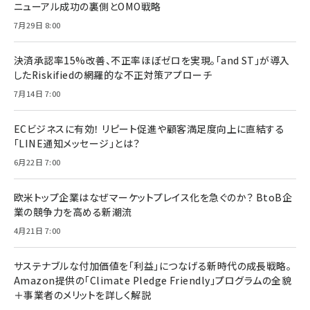
ニューアル成功の裏側とOMO戦略
7月29日 8:00
決済承認率15%改善、不正率ほぼゼロを実現。「and ST」が導入
したRiskifiedの網羅的な不正対策アプローチ
7月14日 7:00
ECビジネスに有効！ リピート促進や顧客満足度向上に直結する
「LINE通知メッセージ」とは？
6月22日 7:00
欧米トップ企業はなぜマーケットプレイス化を急ぐのか？ BtoB企
業の競争力を高める新潮流
4月21日 7:00
サステナブルな付加価値を「利益」につなげる新時代の成長戦略。
Amazon提供の「Climate Pledge Friendly」プログラムの全貌
＋事業者のメリットを詳しく解説