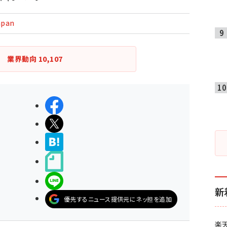
apan
業界動向
10,107
シェアする
ポストする
>ブクマする
noteで書く
LINEで送る
新
優先するニュース提供元にネッ担を追加
楽