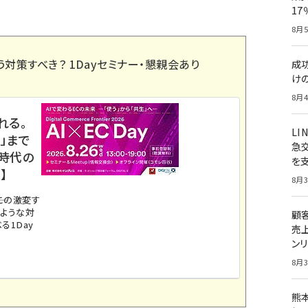
1
8月5
う対策すべき？ 1Dayセミナー・懇親会あり
成
け
8月4
れる。
LI
」まで
急
ス時代の
を
】
8月3
。この激変す
のような対
顧
る1Day
売
ン
8月3
熊