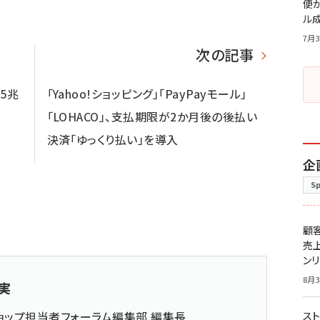
便
ル
7月3
次の記事
5兆
「Yahoo!ショッピング」「PayPayモール」
「LOHACO」、支払期限が2か月後の後払い
決済「ゆっくり払い」を導入
企
S
顧
売
ン
8月3
実
ョップ担当者フォーラム編集部 編集長
スト