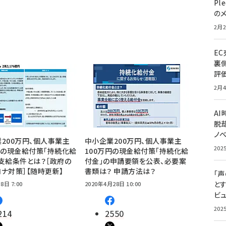
Pl
の
2月2
E
裏
評
2月4
A
脱却
ノ
200万円、個人事業主
中小企業200万円、個人事業主
202
円の現金給付策「持続化給
100万円の現金給付策「持続化給
支給条件とは？［政府の
付金」の申請要領を公表、必要案
ナ対策］【随時更新】
書類は？ 申請方法は？
「
と
8日 7:00
2020年4月28日 10:00
ビュ
202
214
2550