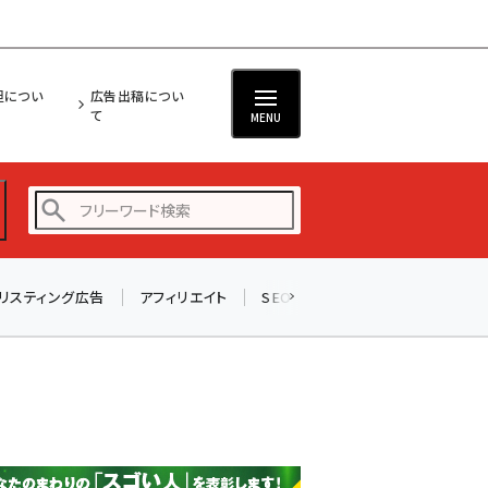
担につい
広告出稿につい
て
MENU
リスティング広告
アフィリエイト
SEO
メール
ソーシャル
amazon (2243)
yahoo (1898)
楽天 (1869)
ecbeing (1205)
アスクル (1115)