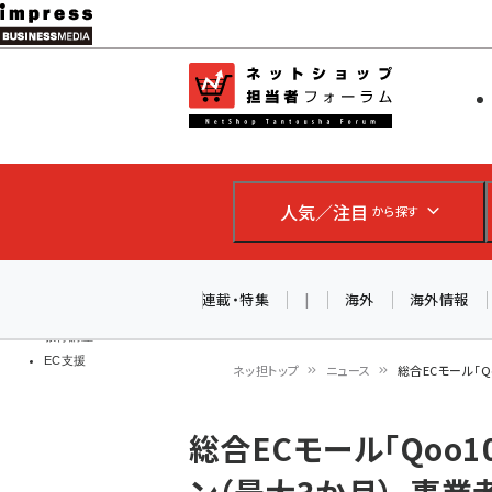
メ
イ
EC担当者
ネットショッ
ン
Web担当者
コ
製品導入
ン
企業IT
ソフト開発
テ
IoT・AI
人気／注目
から探す
ン
DCクラウド
研究・調査
ツ
エネルギー
に
連載・特集
|
海外
海外情報
ドローン
移
教育講座
EC支援
動
ネッ担トップ
ニュース
総合ECモール「
パ
総合ECモール「Qoo
ン