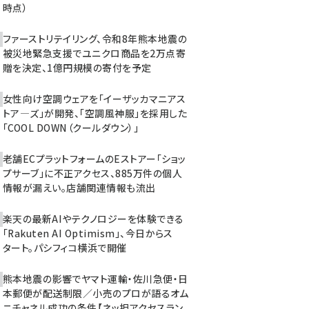
時点）
ファーストリテイリング、令和8年熊本地震の
被災地緊急支援でユニクロ商品を2万点寄
贈を決定、1億円規模の寄付を予定
女性向け空調ウェアを「イーザッカマニアス
トア―ズ」が開発、「空調風神服」を採用した
「COOL DOWN（クールダウン）」
老舗ECプラットフォームのEストアー「ショッ
プサーブ」に不正アクセス、885万件の個人
情報が漏えい。店舗関連情報も流出
楽天の最新AIやテクノロジーを体験できる
「Rakuten AI Optimism」、今日からス
タート。パシフィコ横浜で開催
熊本地震の影響でヤマト運輸・佐川急便・日
本郵便が配送制限／小売のプロが語るオム
ニチャネル成功の条件【ネッ担アクセスラン