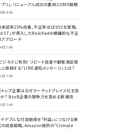
アプリ」、リニューアル成功の裏側とOMO戦略
9日 8:00
済承認率15%改善、不正率ほぼゼロを実現。
nd ST」が導入したRiskifiedの網羅的な不正
策アプローチ
4日 7:00
Cビジネスに有効！ リピート促進や顧客満足度
上に直結する「LINE通知メッセージ」とは？
2日 7:00
米トップ企業はなぜマーケットプレイス化を急
のか？ BtoB企業の競争力を高める新潮流
1日 7:00
ステナブルな付加価値を「利益」につなげる新
の成長戦略。Amazon提供の「Climate