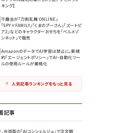
キング】
千趣会が「刀剣乱舞 ONLINE」
「SPY×FAMILY」「くまのプーさん」「ズートピ
ア2」などのキャラクターおせちを「ベルメゾ
ンネット」で販売
AmazonのデータでAI学習は禁止に。新規
約「エージェントポリシー」でAI・自動化ツー
ルの使用ルールが厳格化
人気記事ランキングをもっと見る
着記事
天、会話型の「AIコンシェルジュ」で注文額