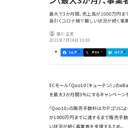
ン（最大3か月）、事
く
ず
最大で3か月間、売上高が1000万円
長引くコロナ禍で厳しい状況が続く事
瀧川 正実
2021年7月14日 10:00
シェア
ポスト
はてブ
ECモール「Qoo10（キューテン）」のe
を最大3か月間3%にするキャンペーン
「Qoo10」の販売手数料はカテゴリに
が1000万円までに達するまで販売手
い状況が続く事業者を支援するため。