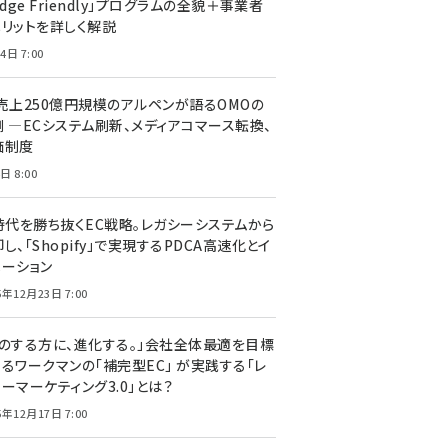
edge Friendly」プログラムの全貌＋事業者
メリットを詳しく解説
4日 7:00
C売上250億円規模のアルペンが語るOMOの
側 ―ECシステム刷新、メディアコマース転換、
価制度
日 8:00
I時代を勝ち抜くEC戦略。レガシーシステムから
し、「Shopify」で実現するPDCA高速化とイ
ベーション
5年12月23日 7:00
声のする方に、進化する。」会社全体最適を目標
するワークマンの「補完型EC」 が実践する「レ
ーマーケティング3.0」とは？
5年12月17日 7:00