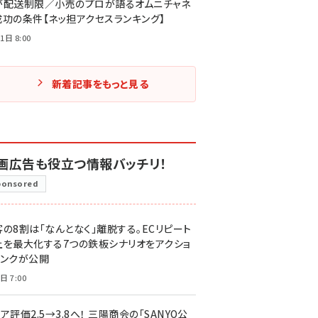
が配送制限／小売のプロが語るオムニチャネ
成功の条件【ネッ担アクセスランキング】
1日 8:00
新着記事をもっと見る
画広告も役立つ情報バッチリ！
ponsored
客の8割は「なんとなく」離脱する。ECリピート
上を最大化する7つの鉄板シナリオをアクショ
リンクが公開
日 7:00
ア評価2.5→3.8へ！ 三陽商会の「SANYO公