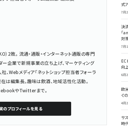
式
7月2
決
「a
対
7月1
KO）2敗。 流通・通販・インターネット通販の専門
E
ダー企業で新規事業の立ち上げ、マーケティング
向
社、Webメディア「ネットショップ担当者フォーラ
6月2
 現在は編集長。趣味は飲酒、地域活性化活動。
欧
cebook
や
Twitter
まで。
ぐ
4月2
実
のプロフィールを見る
サ
時代