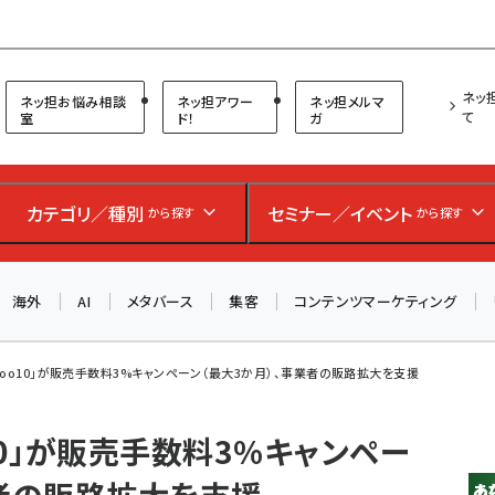
プ担当者フォーラム
ネッ
ネッ担お悩み相談
ネッ担アワー
ネッ担メルマ
て
室
ド！
ガ
お知らせ
AIが買い物を代行する時代に打つべき「次の一手」とは？
カテゴリ／種別
セミナー／イベント
から探す
から探す
アルペン、オイシックス、元UA責任者が登壇のリアルECセ
ミナー（8/26＠東京）【交流会も実施】
海外
AI
メタバース
集客
コンテンツマーケティング
8/26（水）、東京・四谷で開催。登壇者・聴講者と交流できる
交流会も実施します。すべての講演を無料で聴講できます！
Qoo10」が販売手数料3%キャンペーン（最大3か月）、事業者の販路拡大を支援
10」が販売手数料3%キャンペー