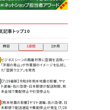
base (1070)
ビィ・フォアード (772)
revico (738)
気記事トップ10
昨日
1週間
1か月
ビジネスシーンの酷暑対策に空調を活用――。
「洋服の青山」が作業服のイメージを払拭し
た「空調ウエア」を発売
【7/29最新】令和8年熊本地震の影響、ヤマ
ト運輸・佐川急便・日本郵便が配送制限、熊
本全域で集配停止や引受停止も
【熊本地震の影響】ヤマト運輸、佐川急便、日
本郵便で配送遅延や集配停止が発生（7/28