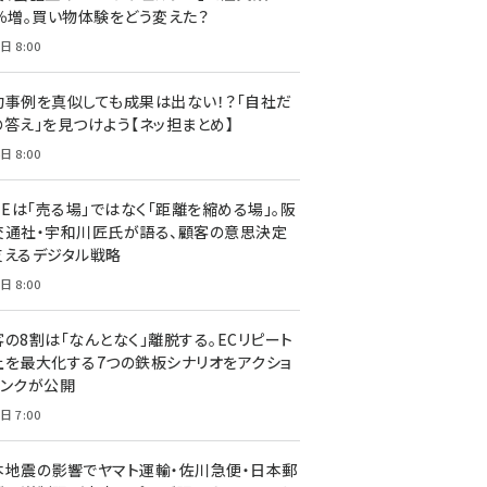
7％増。買い物体験をどう変えた？
日 8:00
功事例を真似しても成果は出ない！？「自社だ
の答え」を見つけよう【ネッ担まとめ】
日 8:00
NEは「売る場」ではなく「距離を縮める場」。阪
交通社・宇和川匠氏が語る、顧客の意思決定
支えるデジタル戦略
日 8:00
客の8割は「なんとなく」離脱する。ECリピート
上を最大化する7つの鉄板シナリオをアクショ
リンクが公開
日 7:00
本地震の影響でヤマト運輸・佐川急便・日本郵